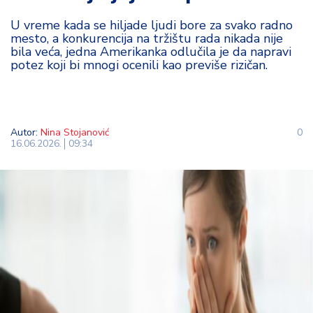
t
U vreme kada se hiljade ljudi bore za svako radno
i
mesto, a konkurencija na tržištu rada nikada nije
bila veća, jedna Amerikanka odlučila je da napravi
M
potez koji bi mnogi ocenili kao previše rizičan.
oj
h
o
bi
Autor:
Nina Stojanović
0
16.06.2026.
09:34
M
oj
a
p
e
n
zij
a
K