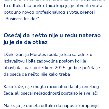
d
ta odluka bila prekretnica koja joj je otvorila vrata
a
potpuno novog profesionalnog života, prenosi
"Business Insider".
Osećaj da nešto nije u redu naterao
ju je da da otkaz
Džeki Garsija Morales radila je kao saradnik u
izdavaštvu i bila zadovoljna poslom koji je
obavljala. Ipak, početkom 2025. godine počela je
da oseća da nešto nije kako treba.
Kako kaže, nije mogla racionalno da objasni zbog
čega, ali osećaj nelagodnosti postajao je sve jači.
Na kraju je donela odluku da napusti kompaniju.