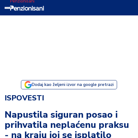
Penzionisani
T
e
m
a
d
a
n
a
Dodaj kao željeni izvor na google pretrazi
I
ISPOVESTI
s
p
Napustila siguran posao i
o
prihvatila neplaćenu praksu
v
e
- na kraju joj se isplatilo
s