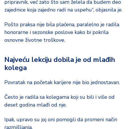
pripravnik, već zato što sam želela da budem deo
zajednice koja zajedno radi na uspehu“, objasnila je.
Pošto praksa nije bila plaćena, paralelno je radila
honorarne i sezonske poslove kako bi pokrila
osnovne životne troškove.
Najveću lekciju dobila je od mlađih
kolega
Povratak na početak karijere nije bio jednostavan.
Često je radila sa kolegama koji su bili i više od
deset godina mlađi od nje.
Ipak, upravo su joj oni pomogli da promeni način
razmišljanja.