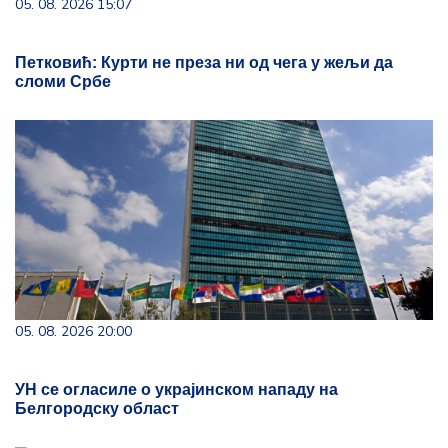
05. 08. 2026 15:07
Петковић: Курти не преза ни од чега у жељи да
сломи Србе
05. 08. 2026 20:00
УН се огласиле о украјинском нападу на
Белгородску област