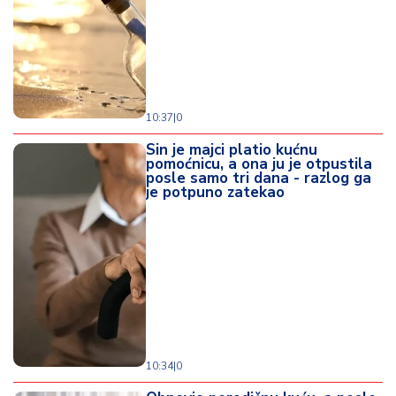
10:37
|
0
Sin je majci platio kućnu
pomoćnicu, a ona ju je otpustila
posle samo tri dana - razlog ga
je potpuno zatekao
10:34
|
0