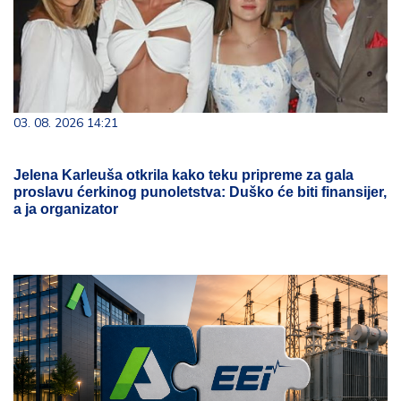
03. 08. 2026 14:21
Jelena Karleuša otkrila kako teku pripreme za gala
proslavu ćerkinog punoletstva: Duško će biti finansijer,
a ja organizator