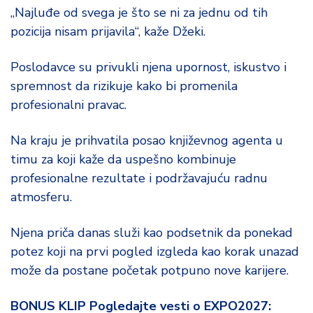
„Najluđe od svega je što se ni za jednu od tih
pozicija nisam prijavila“, kaže Džeki.
Poslodavce su privukli njena upornost, iskustvo i
spremnost da rizikuje kako bi promenila
profesionalni pravac.
Na kraju je prihvatila posao književnog agenta u
timu za koji kaže da uspešno kombinuje
profesionalne rezultate i podržavajuću radnu
atmosferu.
Njena priča danas služi kao podsetnik da ponekad
potez koji na prvi pogled izgleda kao korak unazad
može da postane početak potpuno nove karijere.
BONUS KLIP Pogledajte vesti o EXPO2027: