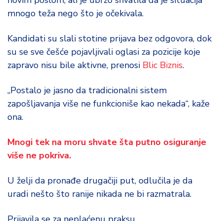
novim poslom, ali je ubrzo shvatila da je situacija
mnogo teža nego što je očekivala.
Kandidati su slali stotine prijava bez odgovora, dok
su se sve češće pojavljivali oglasi za pozicije koje
zapravo nisu bile aktivne, prenosi
Blic Biznis
.
„Postalo je jasno da tradicionalni sistem
zapošljavanja više ne funkcioniše kao nekada“, kaže
ona.
Mnogi tek na moru shvate šta putno osiguranje
više ne pokriva.
U želji da pronađe drugačiji put, odlučila je da
uradi nešto što ranije nikada ne bi razmatrala.
Prijavila se za neplaćenu praksu.