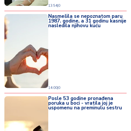
13:54
|
0
Nasmešila se nepoznatom paru
1987. godine, a 31 godinu kasnije
nasledila njihovu kuću
14:00
|
0
Posle 53 godine pronađena
poruka u boci - vratila joj je
uspomenu na preminulu sestru