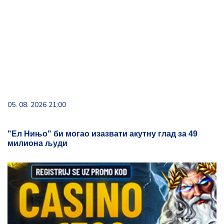
05. 08. 2026 21:00
"Ел Нињо" би могао изазвати акутну глад за 49
милиона људи