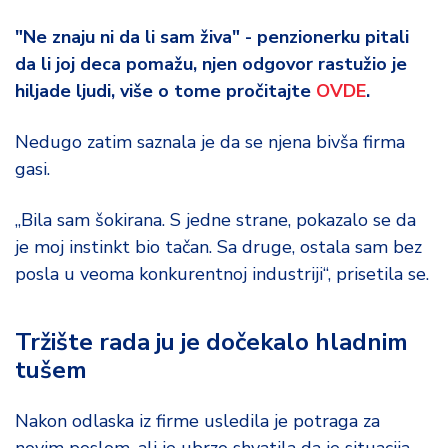
"Ne znaju ni da li sam živa" - penzionerku pitali
da li joj deca pomažu, njen odgovor rastužio je
hiljade ljudi, više o tome pročitajte
OVDE
.
Nedugo zatim saznala je da se njena bivša firma
gasi.
„Bila sam šokirana. S jedne strane, pokazalo se da
je moj instinkt bio tačan. Sa druge, ostala sam bez
posla u veoma konkurentnoj industriji“, prisetila se.
Tržište rada ju je dočekalo hladnim
tušem
Nakon odlaska iz firme usledila je potraga za