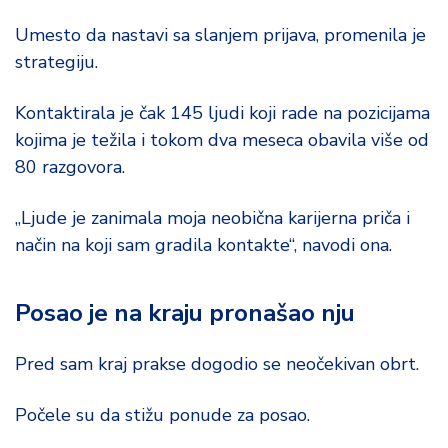
Umesto da nastavi sa slanjem prijava, promenila je
strategiju.
Kontaktirala je čak 145 ljudi koji rade na pozicijama
kojima je težila i tokom dva meseca obavila više od
80 razgovora.
„Ljude je zanimala moja neobična karijerna priča i
način na koji sam gradila kontakte“, navodi ona.
Posao je na kraju pronašao nju
Pred sam kraj prakse dogodio se neočekivan obrt.
Počele su da stižu ponude za posao.