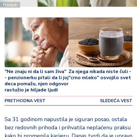
o
Freepik
v
i
n
a
Z
d
r
a
v
"Ne znaju ni da li sam živa"
Za njega nikada niste čuli -
lj
- penzionerku pitali da li joj
"crno mleko" osvojilo svet
deca pomažu, njen odgovor
e
rastužio je hiljade ljudi
R
PRETHODNA VEST
SLEDEĆA VEST
a
z
Sa 31 godinom napustila je siguran posao, ostala
o
n
bez redovnih prihoda i prihvatila neplaćenu praksu
o
kako bi promenila karijeru. Danas tvrdi da je upravo