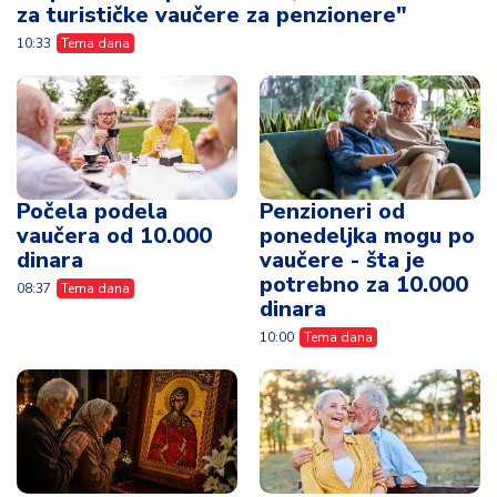
za turističke vaučere za penzionere"
10:33
Tema dana
Počela podela
Penzioneri od
vaučera od 10.000
ponedeljka mogu po
dinara
vaučere - šta je
potrebno za 10.000
08:37
Tema dana
dinara
10:00
Tema dana