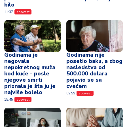
bilo
11:37
Ispovesti
Godinama je
Godinama nije
negovala
posetio baku, a zbog
nepokretnog muža
nasledstva od
kod kuće - posle
500.000 dolara
njegove smrti
pojavio se sa
priznala je šta ju je
cvećem
najviše bolelo
09:59
Ispovesti
15:45
Ispovesti