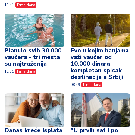
13:41
Tema dana
Planulo svih 30.000
Evo u kojim banjama
vaučera - tri mesta
važi vaučer od
su najtraženija
10.000 dinara -
kompletan spisak
12:31
Tema dana
destinacija u Srbiji
08:59
Tema dana
Danas kreće isplata
"U prvih sat i po