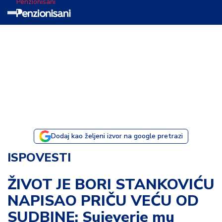
Penzionisani
T
e
m
a
d
a
n
a
Dodaj kao željeni izvor na google pretrazi
I
ISPOVESTI
s
p
ŽIVOT JE BORI STANKOVIĆU
o
NAPISAO PRIČU VEĆU OD
v
e
SUDBINE: Sujeverje mu
s