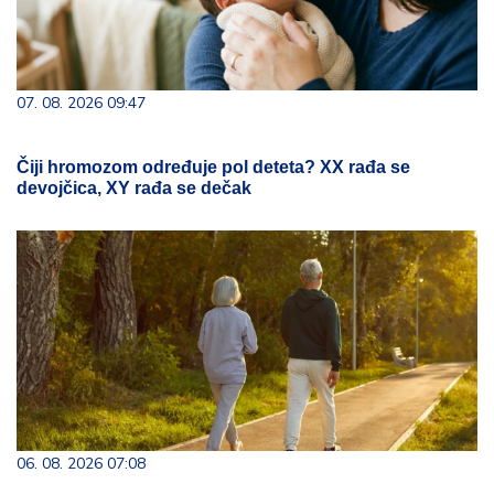
07. 08. 2026 09:47
Čiji hromozom određuje pol deteta? XX rađa se
devojčica, XY rađa se dečak
06. 08. 2026 07:08