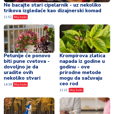
Ne bacajte stari cipelarnik - uz nekoliko
trikova izgledaće kao dizajnerski komad
11:52
Moj hobi
Petunije će ponovo
Krompirova zlatica
biti pune cvetova -
napada iz godine u
dovoljno je da
godinu - ove
uradite ovih
prirodne metode
nekoliko stvari
mogu da sačuvaju
ceo rod
14:39
Moj hobi
12:21
Moj hobi