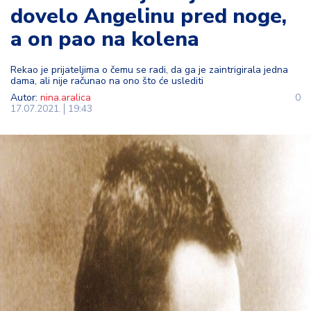
dovelo Angelinu pred noge,
t
i
a on pao na kolena
M
Rekao je prijateljima o čemu se radi, da ga je zaintrigirala jedna
oj
dama, ali nije računao na ono što će uslediti
h
Autor:
nina.aralica
0
o
17.07.2021.
19:43
bi
M
oj
a
p
e
n
zij
a
K