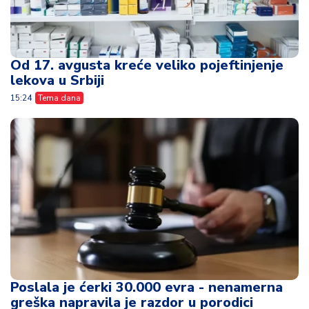
Od 17. avgusta kreće veliko pojeftinjenje
lekova u Srbiji
15:24
Tema dana
Poslala je ćerki 30.000 evra - nenamerna
greška napravila je razdor u porodici