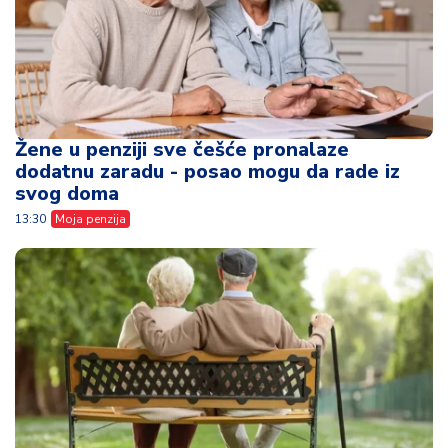
Žene u penziji sve češće pronalaze
dodatnu zaradu - posao mogu da rade iz
svog doma
13:30
Moja penzija