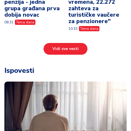
penzija - jedna
vremena, 22.272
grupa građana prva
zahteva za
dobija novac
turističke vaučere
za penzionere"
08:31
Tema dana
10:33
Tema dana
Vidi sve vesti
Ispovesti