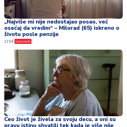
„Najviše mi nije nedostajao posao, već
osećaj da vredim“ – Milorad (65) iskreno o
životu posle penzije
12:54
Ispovesti
Ceo život je živela za svoju decu, a oni su
pravu istinu shvatili tek kada je više nije