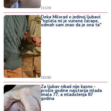
13:17
|
0
Deka Milorad o jedinoj ljubavi:
"Isplela mi je vunene čarape,
odmah sam znao da je ona ta"
18:10
|
0
Za ljubav nikad nije kasno -
prošle godine najstarija mlada
imala 77, a mladoženja 87
godina