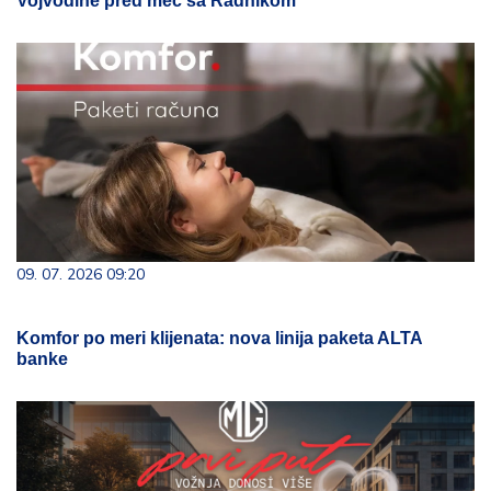
Vojvodine pred meč sa Radnikom
09. 07. 2026 09:20
Komfor po meri klijenata: nova linija paketa ALTA
banke