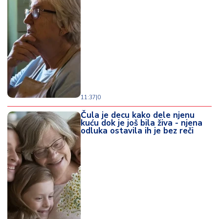
d
a
11:37
|
0
Čula je decu kako dele njenu
kuću dok je još bila živa - njena
odluka ostavila ih je bez reči