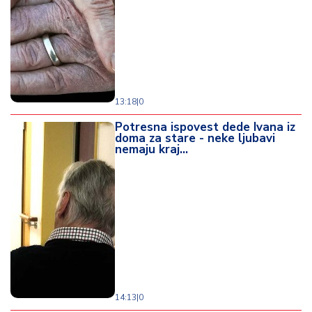
13:18
|
0
Potresna ispovest dede Ivana iz
doma za stare - neke ljubavi
nemaju kraj...
14:13
|
0