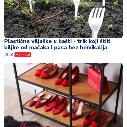
Plastične viljuške u bašti - trik koji štiti
biljke od mačaka i pasa bez hemikalija
15:10
Moj hobi