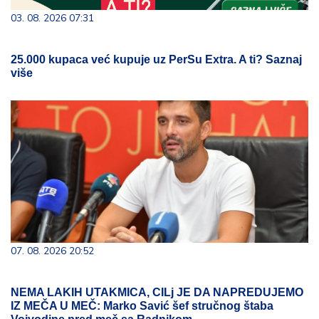
03. 08. 2026 07:31
25.000 kupaca već kupuje uz PerSu Extra. A ti? Saznaj
više
07. 08. 2026 20:52
NEMA LAKIH UTAKMICA, CILj JE DA NAPREDUJEMO
IZ MEČA U MEČ: Marko Savić šef stručnog štaba