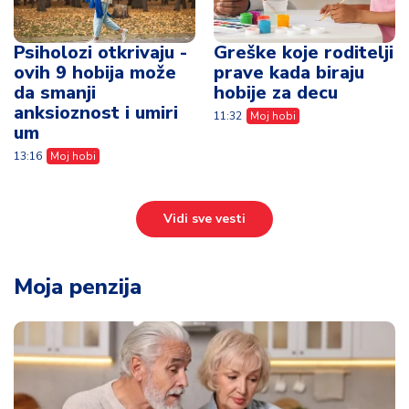
Psiholozi otkrivaju -
Greške koje roditelji
ovih 9 hobija može
prave kada biraju
da smanji
hobije za decu
anksioznost i umiri
11:32
Moj hobi
um
13:16
Moj hobi
Vidi sve vesti
Moja penzija