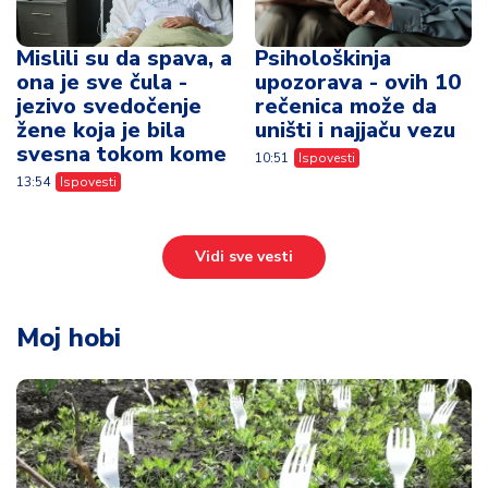
Mislili su da spava, a
Psihološkinja
ona je sve čula -
upozorava - ovih 10
jezivo svedočenje
rečenica može da
žene koja je bila
uništi i najjaču vezu
svesna tokom kome
10:51
Ispovesti
13:54
Ispovesti
Vidi sve vesti
Moj hobi