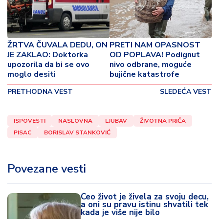
o
v
i
n
ŽRTVA ČUVALA DEDU, ON
PRETI NAM OPASNOST
a
JE ZAKLAO: Doktorka
OD POPLAVA! Podignut
upozorila da bi se ovo
nivo odbrane, moguće
Z
moglo desiti
bujične katastrofe
d
r
PRETHODNA VEST
SLEDEĆA VEST
a
v
ISPOVESTI
NASLOVNA
LJUBAV
ŽIVOTNA PRIČA
lj
PISAC
BORISLAV STANKOVIĆ
e
R
Povezane vesti
a
z
o
Ceo život je živela za svoju decu,
n
a oni su pravu istinu shvatili tek
kada je više nije bilo
o