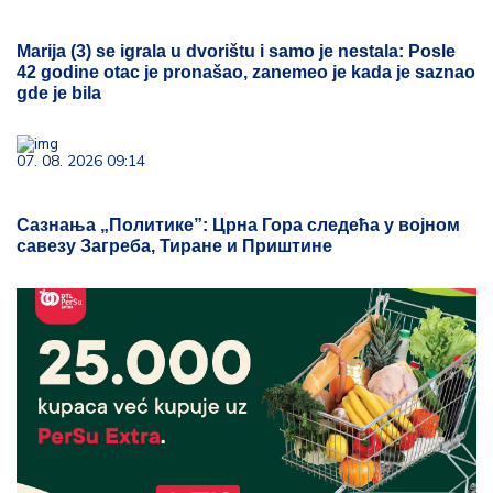
Marija (3) se igrala u dvorištu i samo je nestala: Posle
42 godine otac je pronašao, zanemeo je kada je saznao
gde je bila
07. 08. 2026 09:14
Сазнања „Политике”: Црна Гора следећа у војном
савезу Загреба, Тиране и Приштине