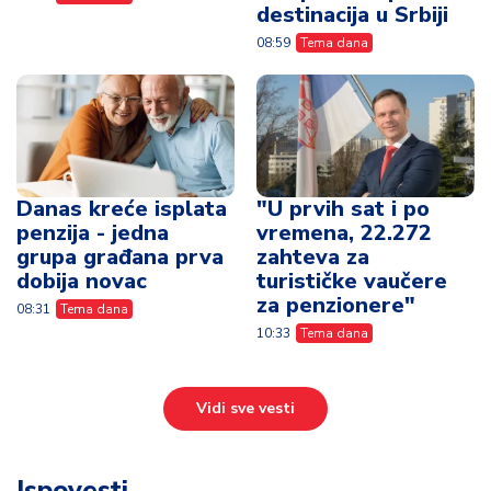
Danas kreće isplata
"U prvih sat i po
penzija - jedna
vremena, 22.272
grupa građana prva
zahteva za
dobija novac
turističke vaučere
za penzionere"
08:31
Tema dana
10:33
Tema dana
Vidi sve vesti
Ispovesti