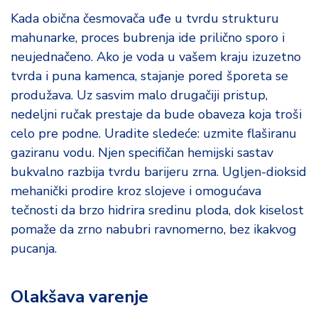
Kada obična česmovača uđe u tvrdu strukturu
mahunarke, proces bubrenja ide prilično sporo i
neujednačeno. Ako je voda u vašem kraju izuzetno
tvrda i puna kamenca, stajanje pored šporeta se
produžava. Uz sasvim malo drugačiji pristup,
nedeljni ručak prestaje da bude obaveza koja troši
celo pre podne. Uradite sledeće: uzmite flaširanu
gaziranu vodu. Njen specifičan hemijski sastav
bukvalno razbija tvrdu barijeru zrna. Ugljen-dioksid
mehanički prodire kroz slojeve i omogućava
tečnosti da brzo hidrira sredinu ploda, dok kiselost
pomaže da zrno nabubri ravnomerno, bez ikakvog
pucanja.
Olakšava varenje