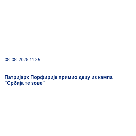
08. 08. 2026 11:35
Патријарх Порфирије примио децу из кампа
"Србија те зове"
09. 08. 2026 07:20
ЗАЈЕЧАРАЦ УХАПШЕН У БОРУ: Осумњичен да је
мушкарцу нанео повреде од којих је преминуо