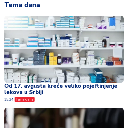
Od 17. avgusta kreće veliko pojeftinjenje
lekova u Srbiji
15:24
Tema dana
Poslala je ćerki 30.000 evra - nenamerna