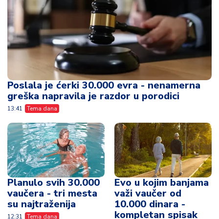
greška napravila je razdor u porodici
13:41
Tema dana
Planulo svih 30.000
Evo u kojim banjama
vaučera - tri mesta
važi vaučer od
su najtraženija
10.000 dinara -
kompletan spisak
12:31
Tema dana
destinacija u Srbiji
08:59
Tema dana