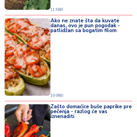
11:58
|
0
Ako ne znate šta da kuvate
danas, ovo je pun pogodak -
patlidžan sa bogatim filom
10:08
|
0
Zašto domaćice buše paprike pre
pečenja - razlog će vas
iznenaditi