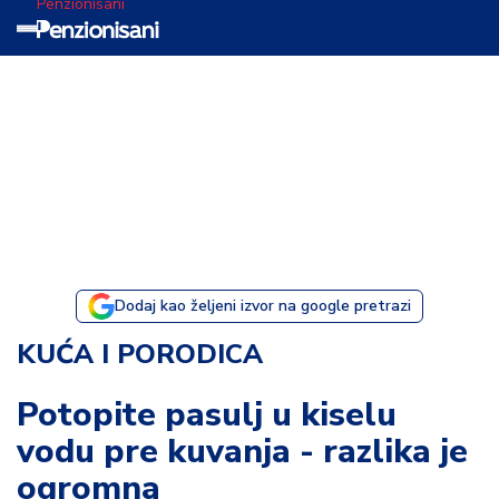
Penzionisani
T
e
m
a
d
a
n
a
Dodaj kao željeni izvor na google pretrazi
I
KUĆA I PORODICA
s
p
Potopite pasulj u kiselu
o
vodu pre kuvanja - razlika je
v
e
ogromna
s