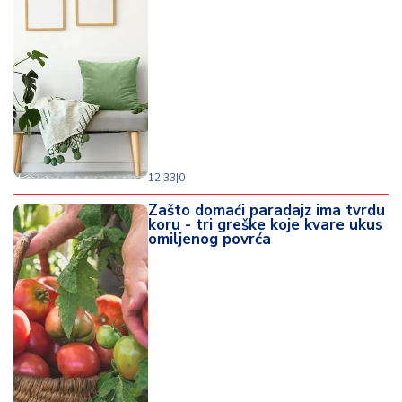
12:33
|
0
Zašto domaći paradajz ima tvrdu
koru - tri greške koje kvare ukus
omiljenog povrća