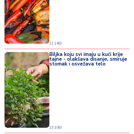
11:14
|
0
Biljka koju svi imaju u kući krije
tajne - olakšava disanje, smiruje
stomak i osvežava telo
13:10
|
0