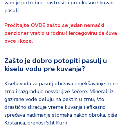
vam je potrebno rastresit i preukusno skuvan
o
d
pasulj.
a
Pročitajte OVDE zašto se jedan nemački
penzioner vratio u rodnu Hercegovinu da čuva
ovce i koze.
Zašto je dobro potopiti pasulj u
kiselu vodu pre kuvanja?
Kisela voda za pasulj ubrzava omekšavanje opne
zrna i razgrađuje nesvarljive šećere. Minerali iz
gazirane vode deluju na pektin u zrnu, što
drastično skraćuje vreme kuvanja i efikasno
sprečava nadimanje stomaka nakon obroka, piše
Krstarica, prenosi Stil Kurir.