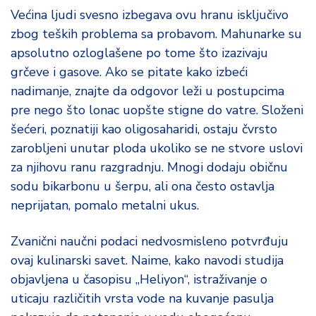
Većina ljudi svesno izbegava ovu hranu isključivo
zbog teških problema sa probavom. Mahunarke su
apsolutno ozloglašene po tome što izazivaju
grčeve i gasove. Ako se pitate kako izbeći
nadimanje, znajte da odgovor leži u postupcima
pre nego što lonac uopšte stigne do vatre. Složeni
šećeri, poznatiji kao oligosaharidi, ostaju čvrsto
zarobljeni unutar ploda ukoliko se ne stvore uslovi
za njihovu ranu razgradnju. Mnogi dodaju običnu
sodu bikarbonu u šerpu, ali ona često ostavlja
neprijatan, pomalo metalni ukus.
Zvanični naučni podaci nedvosmisleno potvrđuju
ovaj kulinarski savet. Naime, kako navodi studija
objavljena u časopisu „Heliyon“, istraživanje o
uticaju različitih vrsta vode na kuvanje pasulja