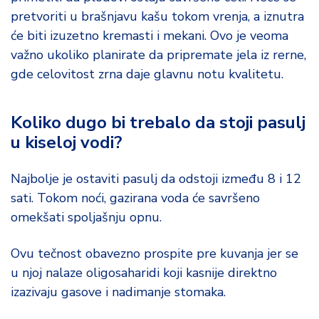
pretvoriti u brašnjavu kašu tokom vrenja, a iznutra
će biti izuzetno kremasti i mekani. Ovo je veoma
važno ukoliko planirate da pripremate jela iz rerne,
gde celovitost zrna daje glavnu notu kvalitetu.
Koliko dugo bi trebalo da stoji pasulj
u kiseloj vodi?
Najbolje je ostaviti pasulj da odstoji između 8 i 12
sati. Tokom noći, gazirana voda će savršeno
omekšati spoljašnju opnu.
Ovu tečnost obavezno prospite pre kuvanja jer se
u njoj nalaze oligosaharidi koji kasnije direktno
izazivaju gasove i nadimanje stomaka.