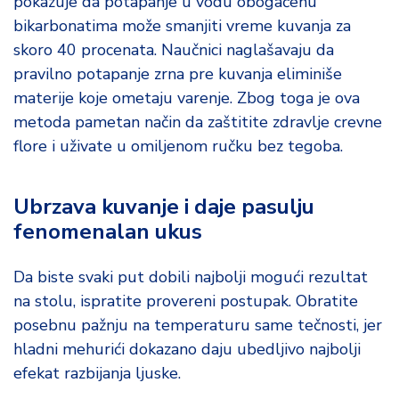
pokazuje da potapanje u vodu obogaćenu
bikarbonatima može smanjiti vreme kuvanja za
skoro 40 procenata. Naučnici naglašavaju da
pravilno potapanje zrna pre kuvanja eliminiše
materije koje ometaju varenje. Zbog toga je ova
metoda pametan način da zaštitite zdravlje crevne
flore i uživate u omiljenom ručku bez tegoba.
Ubrzava kuvanje i daje pasulju
fenomenalan ukus
Da biste svaki put dobili najbolji mogući rezultat
na stolu, ispratite provereni postupak. Obratite
posebnu pažnju na temperaturu same tečnosti, jer
hladni mehurići dokazano daju ubedljivo najbolji
efekat razbijanja ljuske.