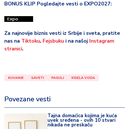
BONUS KLIP Pogledajte vesti o EXPO2027:
Za najnovije biznis vesti iz Srbije i sveta, pratite
nas na
Tiktoku
,
Fejsbuku
i na našoj
Instagram
stranici
.
KUVANJE
SAVETI
PASULJ
KISELA VODA
Povezane vesti
Tajna domaćica kojima je kuća
uvek sređena - ovih 10 stvari
nikada ne preskaču