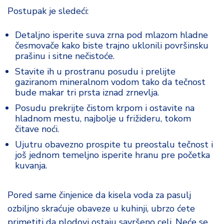
Postupak je sledeći:
Detaljno isperite suva zrna pod mlazom hladne
česmovače kako biste trajno uklonili površinsku
prašinu i sitne nečistoće.
Stavite ih u prostranu posudu i prelijte
gaziranom mineralnom vodom tako da tečnost
bude makar tri prsta iznad zrnevlja.
Posudu prekrijte čistom krpom i ostavite na
hladnom mestu, najbolje u frižideru, tokom
čitave noći.
Ujutru obavezno prospite tu preostalu tečnost i
još jednom temeljno isperite hranu pre početka
kuvanja.
Pored same činjenice da kisela voda za pasulj
ozbiljno skraćuje obaveze u kuhinji, ubrzo ćete
primetiti da plodovi ostaju savršeno celi. Neće se