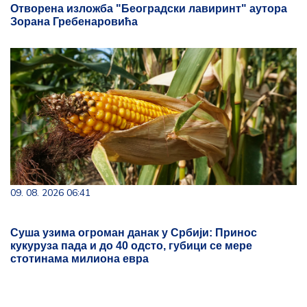
09. 08. 2026 06:41
Суша узима огроман данак у Србији: Принос
кукуруза пада и до 40 одсто, губици се мере
стотинама милиона евра
Tema dana