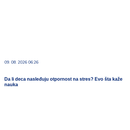
09. 08. 2026 06:26
Da li deca nasleđuju otpornost na stres? Evo šta kaže
nauka