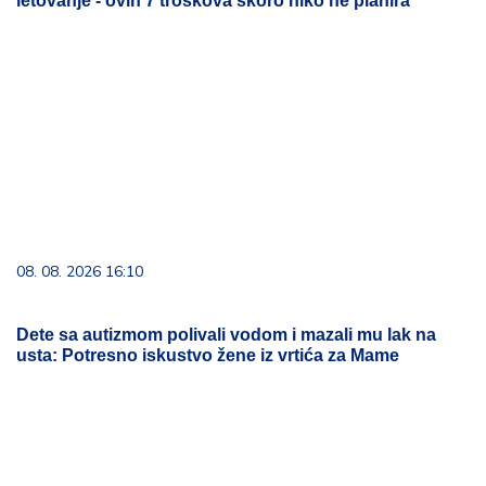
letovanje - ovih 7 troškova skoro niko ne planira
08. 08. 2026 16:10
Dete sa autizmom polivali vodom i mazali mu lak na
usta: Potresno iskustvo žene iz vrtića za Mame