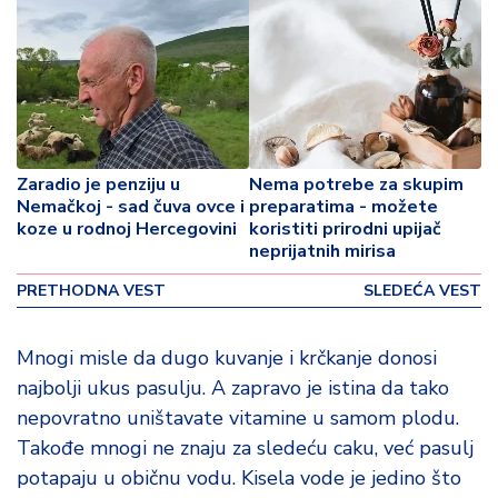
p
o
v
i
n
a
Z
Zaradio je penziju u
Nema potrebe za skupim
Nemačkoj - sad čuva ovce i
preparatima - možete
d
koze u rodnoj Hercegovini
koristiti prirodni upijač
r
neprijatnih mirisa
a
v
PRETHODNA VEST
SLEDEĆA VEST
lj
e
Mnogi misle da dugo kuvanje i krčkanje donosi
najbolji ukus pasulju. A zapravo je istina da tako
R
a
nepovratno uništavate vitamine u samom plodu.
z
Takođe mnogi ne znaju za sledeću caku, već pasulj
o
potapaju u običnu vodu. Kisela vode je jedino što
n