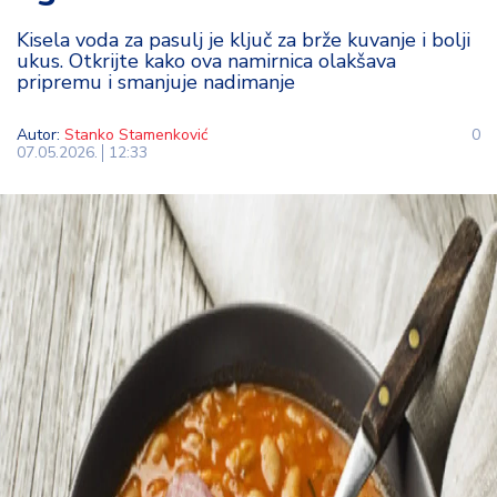
t
Kisela voda za pasulj je ključ za brže kuvanje i bolji
i
ukus. Otkrijte kako ova namirnica olakšava
pripremu i smanjuje nadimanje
M
oj
Autor:
Stanko Stamenković
0
h
07.05.2026.
12:33
o
bi
M
oj
a
p
e
n
zij
a
K