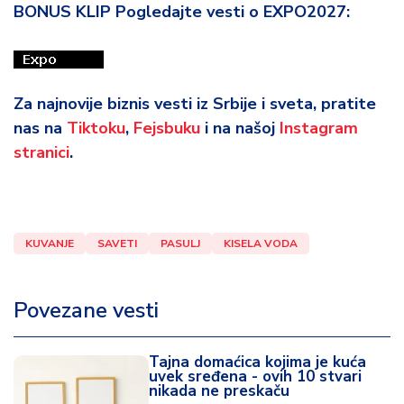
BONUS KLIP Pogledajte vesti o EXPO2027:
Za najnovije biznis vesti iz Srbije i sveta, pratite
nas na
Tiktoku
,
Fejsbuku
i na našoj
Instagram
stranici
.
KUVANJE
SAVETI
PASULJ
KISELA VODA
Povezane vesti
Tajna domaćica kojima je kuća
uvek sređena - ovih 10 stvari
nikada ne preskaču