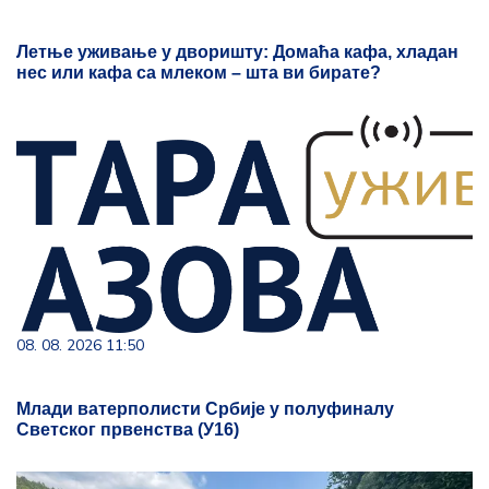
Летње уживање у дворишту: Домаћа кафа, хладан
нес или кафа са млеком – шта ви бирате?
08. 08. 2026 11:50
Млади ватерполисти Србије у полуфиналу
Светског првенства (У16)