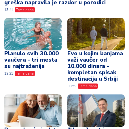
greška napravila je razdor u porodici
13:41
Tema dana
Planulo svih 30.000
Evo u kojim banjama
vaučera - tri mesta
važi vaučer od
su najtraženija
10.000 dinara -
kompletan spisak
12:31
Tema dana
destinacija u Srbiji
08:59
Tema dana