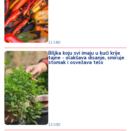
11:14
|
0
Biljka koju svi imaju u kući krije
tajne - olakšava disanje, smiruje
stomak i osvežava telo
13:10
|
0