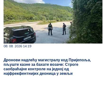
08. 08. 2026 14:19
Дронови надлећу магистралу код Пријепоља,
пљуште казне за бахате возаче: Строге
саобраћајне контроле на једној од
најфрекфентнијих деоница у земљи