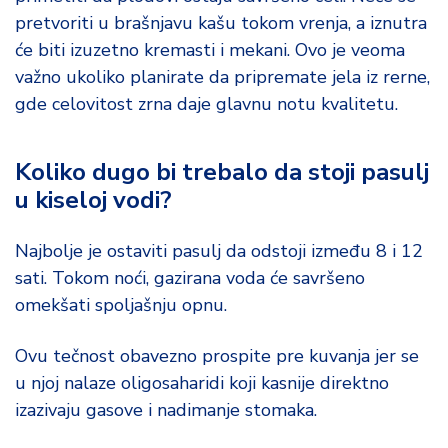
pretvoriti u brašnjavu kašu tokom vrenja, a iznutra
će biti izuzetno kremasti i mekani. Ovo je veoma
važno ukoliko planirate da pripremate jela iz rerne,
gde celovitost zrna daje glavnu notu kvalitetu.
Koliko dugo bi trebalo da stoji pasulj
u kiseloj vodi?
Najbolje je ostaviti pasulj da odstoji između 8 i 12
sati. Tokom noći, gazirana voda će savršeno
omekšati spoljašnju opnu.
Ovu tečnost obavezno prospite pre kuvanja jer se
u njoj nalaze oligosaharidi koji kasnije direktno
izazivaju gasove i nadimanje stomaka.