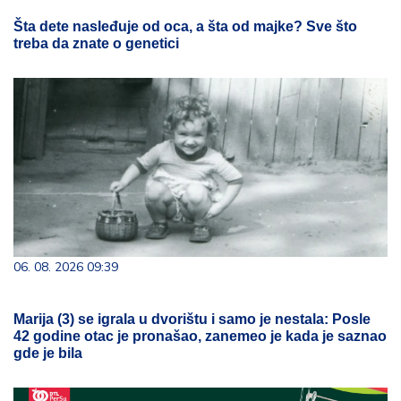
Šta dete nasleđuje od oca, a šta od majke? Sve što
treba da znate o genetici
06. 08. 2026 09:39
Marija (3) se igrala u dvorištu i samo je nestala: Posle
42 godine otac je pronašao, zanemeo je kada je saznao
gde je bila