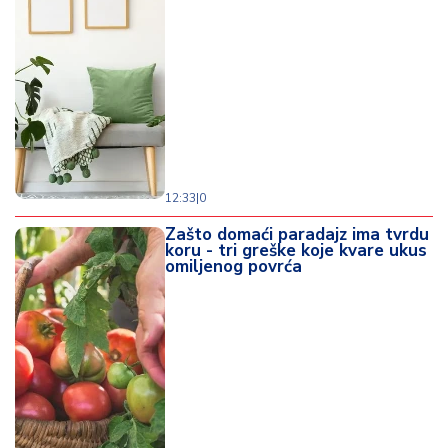
12:33
|
0
Zašto domaći paradajz ima tvrdu
koru - tri greške koje kvare ukus
omiljenog povrća