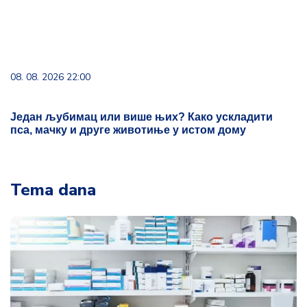
08. 08. 2026 22:00
Један љубимац или више њих? Како ускладити
пса, мачку и друге животиње у истом дому
Tema dana