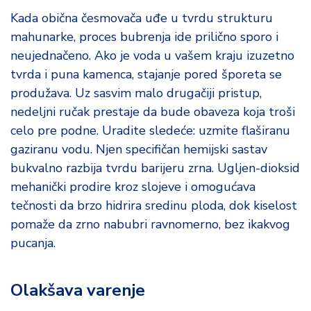
Kada obična česmovača uđe u tvrdu strukturu
mahunarke, proces bubrenja ide prilično sporo i
neujednačeno. Ako je voda u vašem kraju izuzetno
tvrda i puna kamenca, stajanje pored šporeta se
produžava. Uz sasvim malo drugačiji pristup,
nedeljni ručak prestaje da bude obaveza koja troši
celo pre podne. Uradite sledeće: uzmite flaširanu
gaziranu vodu. Njen specifičan hemijski sastav
bukvalno razbija tvrdu barijeru zrna. Ugljen-dioksid
mehanički prodire kroz slojeve i omogućava
tečnosti da brzo hidrira sredinu ploda, dok kiselost
pomaže da zrno nabubri ravnomerno, bez ikakvog
pucanja.
Olakšava varenje