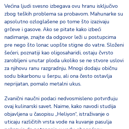
Većina ljudi svesno izbegava ovu hranu isključivo
zbog teških problema sa probavom. Mahunarke su
apsolutno ozloglašene po tome što izazivaju
grčeve i gasove. Ako se pitate kako izbeći
nadimanje, znajte da odgovor leži u postupcima
pre nego što lonac uopšte stigne do vatre. Složeni
šećeri, poznatiji kao oligosaharidi, ostaju čvrsto
zarobljeni unutar ploda ukoliko se ne stvore uslovi
za njihovu ranu razgradnju. Mnogi dodaju običnu
sodu bikarbonu u šerpu, ali ona često ostavlja
neprijatan, pomalo metalni ukus.
Zvanični naučni podaci nedvosmisleno potvrđuju
ovaj kulinarski savet. Naime, kako navodi studija
objavljena u časopisu „Heliyon“, istraživanje o
uticaju različitih vrsta vode na kuvanje pasulja