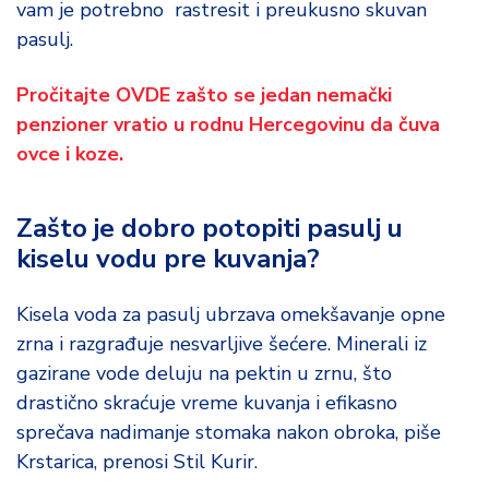
vam je potrebno rastresit i preukusno skuvan
o
d
pasulj.
a
Pročitajte OVDE zašto se jedan nemački
penzioner vratio u rodnu Hercegovinu da čuva
ovce i koze.
Zašto je dobro potopiti pasulj u
kiselu vodu pre kuvanja?
Kisela voda za pasulj ubrzava omekšavanje opne
zrna i razgrađuje nesvarljive šećere. Minerali iz
gazirane vode deluju na pektin u zrnu, što
drastično skraćuje vreme kuvanja i efikasno
sprečava nadimanje stomaka nakon obroka, piše
Krstarica, prenosi Stil Kurir.