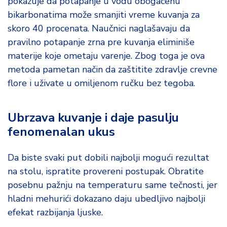
pokazuje da potapanje u vodu obogaćenu
bikarbonatima može smanjiti vreme kuvanja za
skoro 40 procenata. Naučnici naglašavaju da
pravilno potapanje zrna pre kuvanja eliminiše
materije koje ometaju varenje. Zbog toga je ova
metoda pametan način da zaštitite zdravlje crevne
flore i uživate u omiljenom ručku bez tegoba.
Ubrzava kuvanje i daje pasulju
fenomenalan ukus
Da biste svaki put dobili najbolji mogući rezultat
na stolu, ispratite provereni postupak. Obratite
posebnu pažnju na temperaturu same tečnosti, jer
hladni mehurići dokazano daju ubedljivo najbolji
efekat razbijanja ljuske.