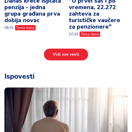
Danas kreće isplata
"U prvih sat i po
penzija - jedna
vremena, 22.272
grupa građana prva
zahteva za
dobija novac
turističke vaučere
za penzionere"
08:31
Tema dana
10:33
Tema dana
Vidi sve vesti
Ispovesti