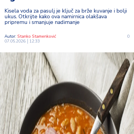
t
Kisela voda za pasulj je ključ za brže kuvanje i bolji
i
ukus. Otkrijte kako ova namirnica olakšava
pripremu i smanjuje nadimanje
M
oj
Autor:
Stanko Stamenković
0
h
07.05.2026.
12:33
o
bi
M
oj
a
p
e
n
zij
a
K