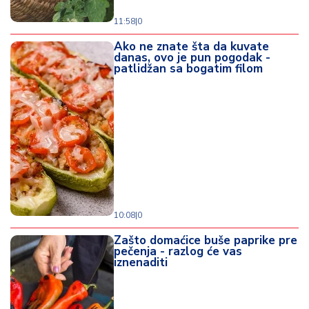
11:58
|
0
Ako ne znate šta da kuvate
danas, ovo je pun pogodak -
patlidžan sa bogatim filom
10:08
|
0
Zašto domaćice buše paprike pre
pečenja - razlog će vas
iznenaditi