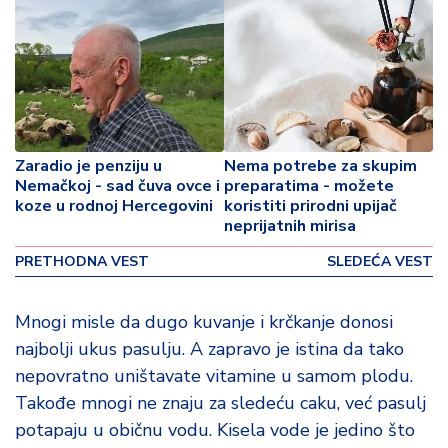
p
o
v
i
n
a
Z
Zaradio je penziju u
Nema potrebe za skupim
Nemačkoj - sad čuva ovce i
preparatima - možete
d
koze u rodnoj Hercegovini
koristiti prirodni upijač
r
neprijatnih mirisa
a
v
PRETHODNA VEST
SLEDEĆA VEST
lj
e
Mnogi misle da dugo kuvanje i krčkanje donosi
najbolji ukus pasulju. A zapravo je istina da tako
R
a
nepovratno uništavate vitamine u samom plodu.
z
Takođe mnogi ne znaju za sledeću caku, već pasulj
o
potapaju u običnu vodu. Kisela vode je jedino što
n