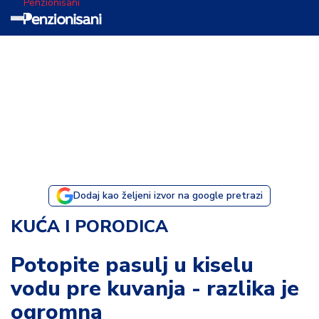
Penzionisani
T
e
m
a
d
a
n
a
Dodaj kao željeni izvor na google pretrazi
I
KUĆA I PORODICA
s
p
Potopite pasulj u kiselu
o
vodu pre kuvanja - razlika je
v
e
ogromna
s