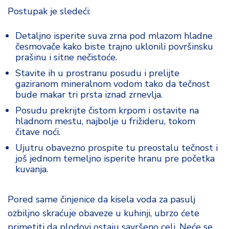
Postupak je sledeći:
Detaljno isperite suva zrna pod mlazom hladne
česmovače kako biste trajno uklonili površinsku
prašinu i sitne nečistoće.
Stavite ih u prostranu posudu i prelijte
gaziranom mineralnom vodom tako da tečnost
bude makar tri prsta iznad zrnevlja.
Posudu prekrijte čistom krpom i ostavite na
hladnom mestu, najbolje u frižideru, tokom
čitave noći.
Ujutru obavezno prospite tu preostalu tečnost i
još jednom temeljno isperite hranu pre početka
kuvanja.
Pored same činjenice da kisela voda za pasulj
ozbiljno skraćuje obaveze u kuhinji, ubrzo ćete
primetiti da plodovi ostaju savršeno celi. Neće se