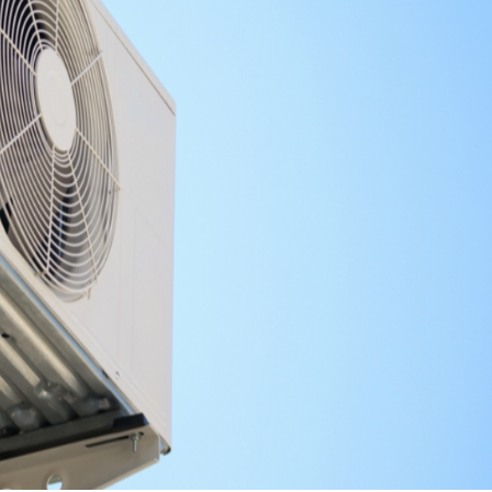
22 °
Lozni