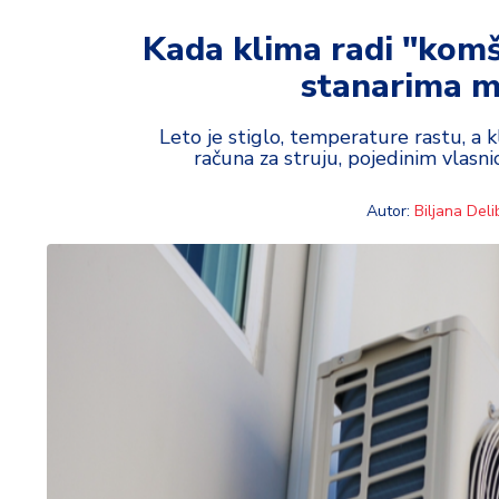
t
i
Kada klima radi "komši
stanarima m
M
oj
h
Leto je stiglo, temperature rastu, a
računa za struju, pojedinim vlasni
o
bi
Autor:
Biljana Deli
M
oj
a
p
e
n
zij
a
K
u