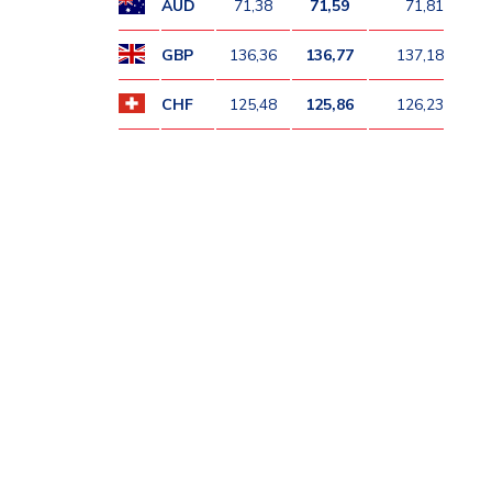
AUD
71,38
71,59
71,81
GBP
136,36
136,77
137,18
CHF
125,48
125,86
126,23