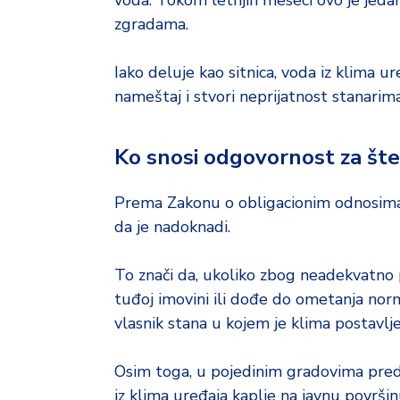
voda. Tokom letnjih meseci ovo je jeda
o
d
zgradama.
a
Iako deluje kao sitnica, voda iz klima u
nameštaj i stvori neprijatnost stanarima
Ko snosi odgovornost za št
Prema Zakonu o obligacionim odnosima
da je nadoknadi.
To znači da, ukoliko zbog neadekvatno
tuđoj imovini ili dođe do ometanja nor
vlasnik stana u kojem je klima postavlje
Osim toga, u pojedinim gradovima pred
iz klima uređaja kaplje na javnu površin