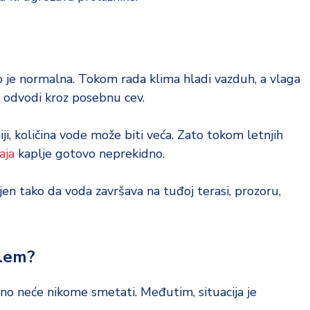
 je normalna. Tokom rada klima hladi vazduh, a vlaga
e odvodi kroz posebnu cev.
ji, količina vode može biti veća. Zato tokom letnjih
aja
kaplje gotovo neprekidno.
en tako da voda završava na tuđoj terasi, prozoru,
blem?
o neće nikome smetati. Međutim, situacija je