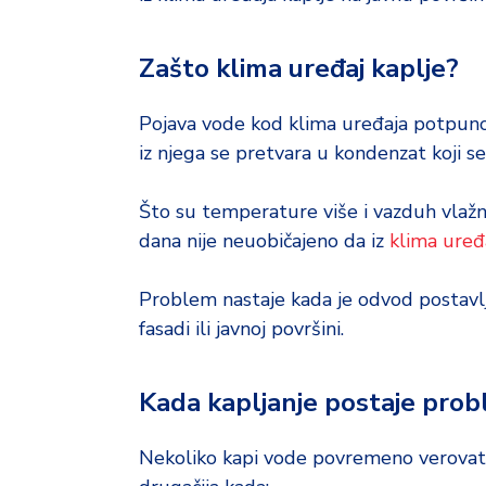
Zašto klima uređaj kaplje?
Pojava vode kod klima uređaja potpuno
iz njega se pretvara u kondenzat koji s
Što su temperature više i vazduh vlažni
dana nije neuobičajeno da iz
klima uređ
Problem nastaje kada je odvod postavlj
fasadi ili javnoj površini.
Kada kapljanje postaje pro
Nekoliko kapi vode povremeno verovatn