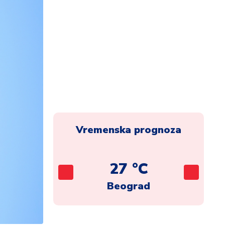
Vremenska prognoza
C
27 °C
ca
Beograd