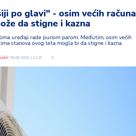
ji po glavi" - osim većih računa
ože da stigne i kazna
 klima uređaji rade punom parom. Međutim, osim većih
cima stanova ovog leta mogla bi da stigne i kazna.
bašić
09.06.2026.
12:25
0