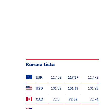
Kursna lista
EUR
117,02
117,37
117,72
USD
101,32
101,62
101,93
CAD
72,3
72,52
72,74