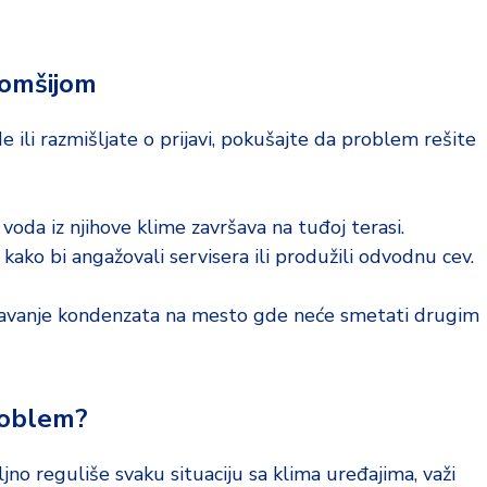
komšijom
ili razmišljate o prijavi, pokušajte da problem rešite
 voda iz njihove klime završava na tuđoj terasi.
kako bi angažovali servisera ili produžili odvodnu cev.
ravanje kondenzata na mesto gde neće smetati drugim
problem?
jno reguliše svaku situaciju sa klima uređajima, važi