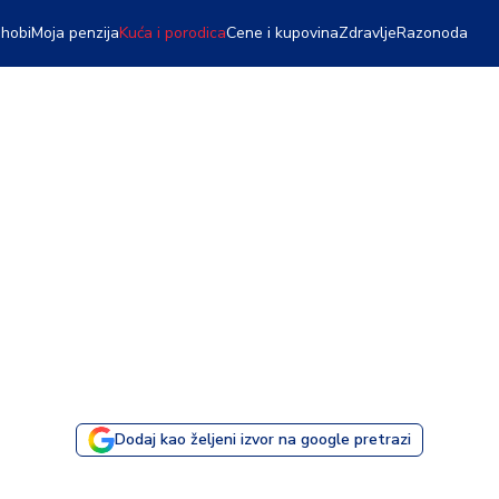
 hobi
Moja penzija
Kuća i porodica
Cene i kupovina
Zdravlje
Razonoda
Dodaj kao željeni izvor na google pretrazi