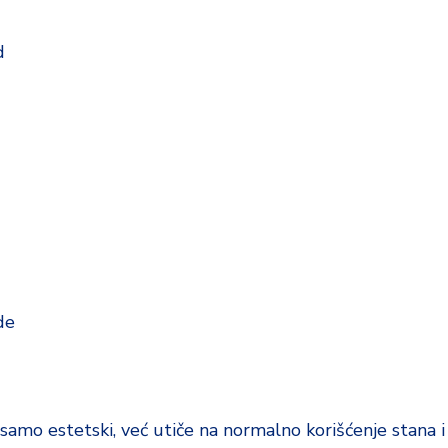
d
de
samo estetski, već utiče na normalno korišćenje stana i