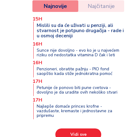
Najnovije
Najčitanije
15H
Mislili su da će uživati u penziji, ali
stvarnost je potpuno drugačija - rade i
u osmoj deceniji
16H
Sunce nije dovoljno - evo ko je u najvećem
riziku od nedostatka vitamina D čak i leti
16H
Penzioneri, obratite pažnju - PIO fond
saopštio kada stiže jednokratna pomoć
17H
Petunije će ponovo biti pune cvetova -
dovoljno je da uradite ovih nekoliko stvari
17H
Najlepše domaće princes krofne -
vazdušaste, kremaste i jednostavne za
pripremu
Vidi sve