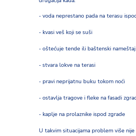
drugačija kada:
- voda neprestano pada na terasu ispo
- kvasi veš koji se suši
- oštećuje tende ili baštenski nameštaj
- stvara lokve na terasi
- pravi neprijatnu buku tokom noći
- ostavlja tragove i fleke na fasadi zgra
- kaplje na prolaznike ispod zgrade
U takvim situacijama problem više nije 