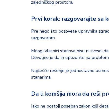
zajedničkog prostora.
Prvi korak: razgovarajte sa 
Pre nego što pozovete upravnika zgrade 
razgovorom.
Mnogi vlasnici stanova nisu ni svesni da
Dovoljno je da ih upozorite na problem 
Najčešće rešenje je jednostavno usme
stanarima.
Da li komšija mora da reši 
Iako ne postoji poseban zakon koji detal