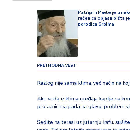
o
v
Patrijarh Pavle je u nek
i
rečenica objasnio šta je
n
porodica Srbima
a
Z
d
r
a
PRETHODNA VEST
v
lj
Razlog nije sama klima, već način na ko
e
R
Ako voda iz klima uređaja kaplje na komš
a
prolaznicima pada na glavu, problem vi
z
o
Sedite na terasi uz jutarnju kafu, sušite
n