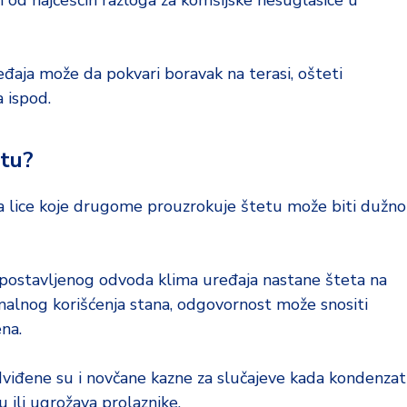
n od najčešćih razloga za komšijske nesuglasice u
ređaja može da pokvari boravak na terasi, ošteti
 ispod.
etu?
 lice koje drugome prouzrokuje štetu može biti dužno
 postavljenog odvoda klima uređaja nastane šteta na
malnog korišćenja stana, odgovornost može snositi
na.
viđene su i novčane kazne za slučajeve kada kondenzat
u ili ugrožava prolaznike.