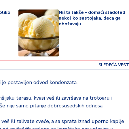
oliko
Ništa lakše - domaći sladoled
nekoliko sastojaka, deca ga
obožavaju
SLEDEĆA VEST
ji je postavljen odvod kondenzata.
ijsku terasu, kvasi veš ili završava na trotoaru i
še nije samo pitanje dobrosusedskih odnosa.
 veš ili zalivate cveće, a sa sprata iznad uporno kaplje