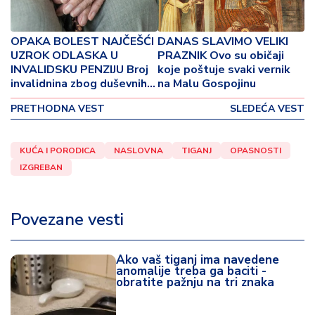
p
o
v
OPAKA BOLEST NAJČEŠĆI
DANAS SLAVIMO VELIKI
i
UZROK ODLASKA U
PRAZNIK Ovo su običaji
n
INVALIDSKU PENZIJU Broj
koje poštuje svaki vernik
a
invalidnina zbog duševnih i
na Malu Gospojinu
"ostalih" oboljenja u padu
PRETHODNA VEST
SLEDEĆA VEST
Z
d
r
KUĆA I PORODICA
NASLOVNA
TIGANJ
OPASNOSTI
a
IZGREBAN
v
lj
e
Povezane vesti
R
Ako vaš tiganj ima navedene
a
anomalije treba ga baciti -
z
obratite pažnju na tri znaka
o
n