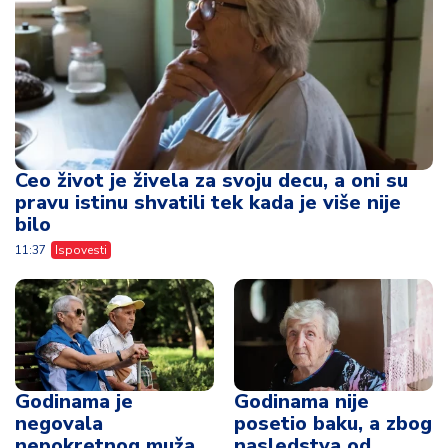
Ceo život je živela za svoju decu, a oni su
pravu istinu shvatili tek kada je više nije
bilo
11:37
Ispovesti
Godinama je
Godinama nije
negovala
posetio baku, a zbog
nepokretnog muža
nasledstva od