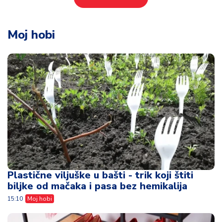
Moj hobi
Plastične viljuške u bašti - trik koji štiti
biljke od mačaka i pasa bez hemikalija
15:10
Moj hobi