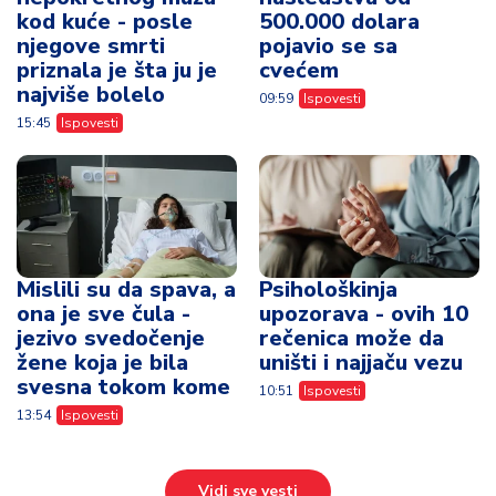
kod kuće - posle
500.000 dolara
njegove smrti
pojavio se sa
priznala je šta ju je
cvećem
najviše bolelo
09:59
Ispovesti
15:45
Ispovesti
Mislili su da spava, a
Psihološkinja
ona je sve čula -
upozorava - ovih 10
jezivo svedočenje
rečenica može da
žene koja je bila
uništi i najjaču vezu
svesna tokom kome
10:51
Ispovesti
13:54
Ispovesti
Vidi sve vesti