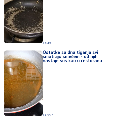
o
d
a
14:49
|
0
Ostatke sa dna tiganja svi
smatraju smećem - od njih
nastaje sos kao u restoranu
11:32
|
0