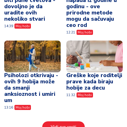
biti pune cvetova -
napada iz godine u
dovoljno je da
godinu - ove
uradite ovih
prirodne metode
nekoliko stvari
mogu da sačuvaju
ceo rod
14:39
Moj hobi
12:21
Moj hobi
Psiholozi otkrivaju -
Greške koje roditelji
ovih 9 hobija može
prave kada biraju
da smanji
hobije za decu
anksioznost i umiri
11:32
Moj hobi
um
13:16
Moj hobi
Vidi sve vesti