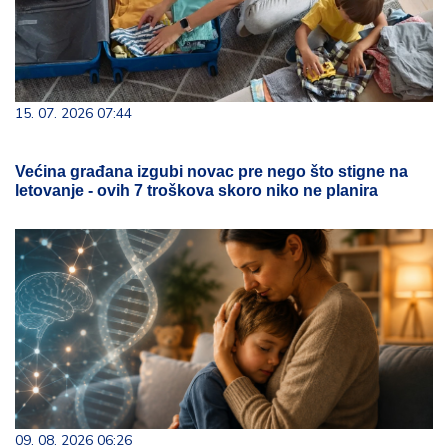
15. 07. 2026 07:44
Većina građana izgubi novac pre nego što stigne na
letovanje - ovih 7 troškova skoro niko ne planira
09. 08. 2026 06:26