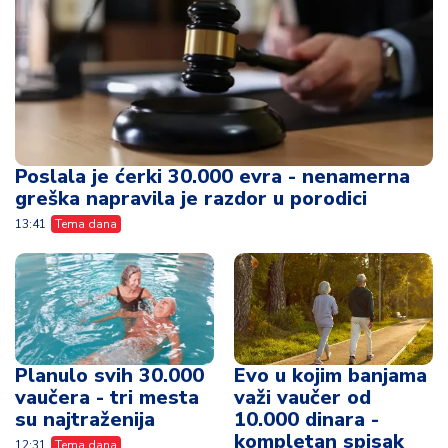
Poslala je ćerki 30.000 evra - nenamerna
greška napravila je razdor u porodici
13:41
Tema dana
Planulo svih 30.000
Evo u kojim banjama
vaučera - tri mesta
važi vaučer od
su najtraženija
10.000 dinara -
kompletan spisak
12:31
Tema dana