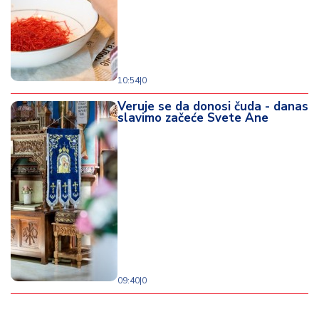
10:54
|
0
Veruje se da donosi čuda - danas
slavimo začeće Svete Ane
09:40
|
0