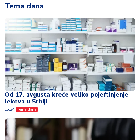
Tema dana
Od 17. avgusta kreće veliko pojeftinjenje
lekova u Srbiji
15:24
Tema dana