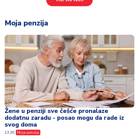
Moja penzija
Žene u penziji sve češće pronalaze
dodatnu zaradu - posao mogu da rade iz
svog doma
13:30
Moja penzija