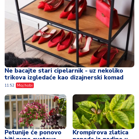
Ne bacajte stari cipelarnik - uz nekoliko
trikova izgledaće kao dizajnerski komad
11:52
Moj hobi
Petunije će ponovo
Krompirova zlatica