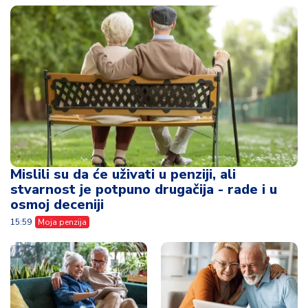
Mislili su da će uživati u penziji, ali
stvarnost je potpuno drugačija - rade i u
osmoj deceniji
15:59
Moja penzija