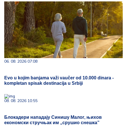
06. 08. 2026 07:08
Evo u kojim banjama važi vaučer od 10.000 dinara -
kompletan spisak destinacija u Srbiji
08. 08. 2026 10:55
Блокадери нападају Синишу Малог, њихов
економски стручњак им „срушио снешка”