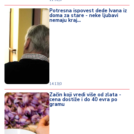
Potresna ispovest dede Ivana iz
doma za stare - neke ljubavi
nemaju kraj...
14:13
|
0
Začin koji vredi više od zlata -
cena dostiže i do 40 evra po
gramu