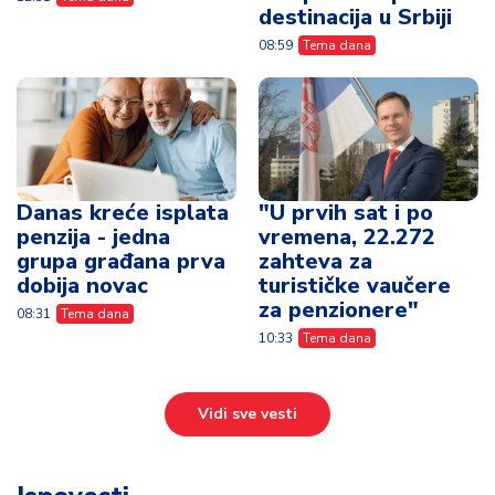
destinacija u Srbiji
08:59
Tema dana
Danas kreće isplata
"U prvih sat i po
penzija - jedna
vremena, 22.272
grupa građana prva
zahteva za
dobija novac
turističke vaučere
za penzionere"
08:31
Tema dana
10:33
Tema dana
Vidi sve vesti