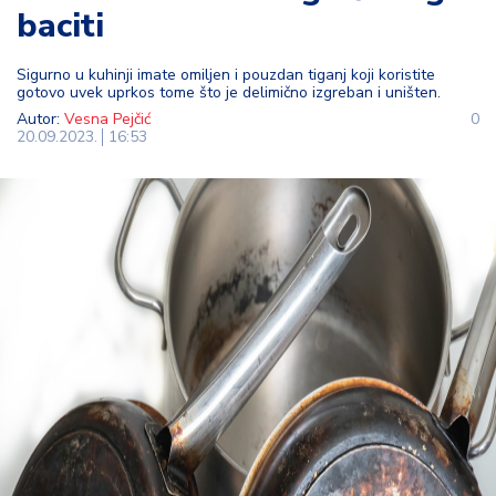
baciti
t
i
Sigurno u kuhinji imate omiljen i pouzdan tiganj koji koristite
gotovo uvek uprkos tome što je delimično izgreban i uništen.
M
Autor:
Vesna Pejčić
0
oj
20.09.2023.
16:53
h
o
bi
M
oj
a
p
e
n
zij
a
K