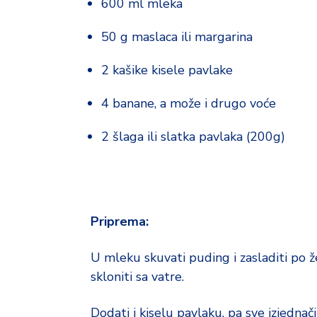
o
600 ml mleka
d
a
50 g maslaca ili margarina
2 kašike kisele pavlake
4 banane, a može i drugo voće
2 šlaga ili slatka pavlaka (200g)
Priprema:
U mleku skuvati puding i zasladiti po že
skloniti sa vatre.
Dodati i kiselu pavlaku, pa sve izjednač