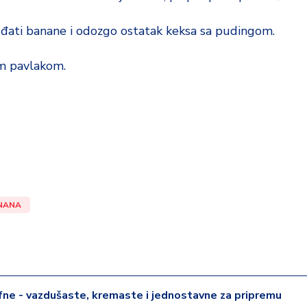
ređati banane i odozgo ostatak keksa sa pudingom.
om pavlakom.
NANA
ne - vazdušaste, kremaste i jednostavne za pripremu