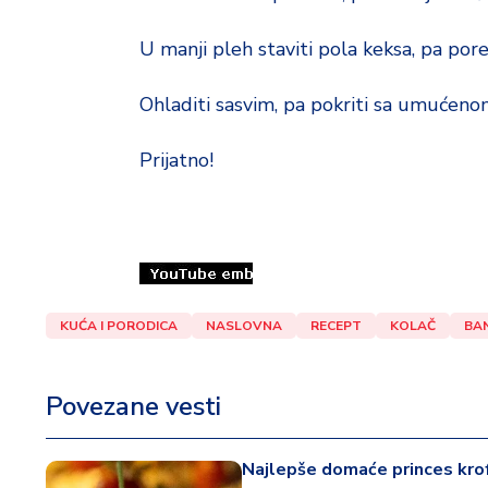
U manji pleh staviti pola keksa, pa po
Ohladiti sasvim, pa pokriti sa umućen
Prijatno!
KUĆA I PORODICA
NASLOVNA
RECEPT
KOLAČ
BA
Povezane vesti
Najlepše domaće princes krof