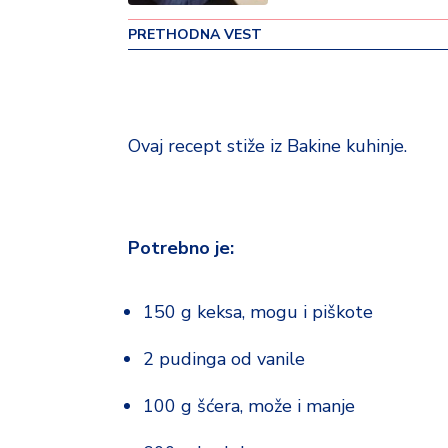
o
PRETHODNA VEST
v
i
n
a
Ovaj recept stiže iz Bakine kuhinje.
Z
d
r
a
v
Potrebno je:
lj
e
150 g keksa, mogu i piškote
R
2 pudinga od vanile
a
z
o
100 g šćera, može i manje
n