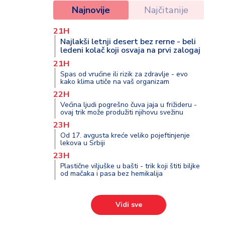
Najnovije
Najčitanije
21H
Najlakši letnji desert bez rerne - beli
ledeni kolač koji osvaja na prvi zalogaj
21H
Spas od vrućine ili rizik za zdravlje - evo
kako klima utiče na vaš organizam
22H
Većina ljudi pogrešno čuva jaja u frižideru -
ovaj trik može produžiti njihovu svežinu
23H
Od 17. avgusta kreće veliko pojeftinjenje
lekova u Srbiji
23H
Plastične viljuške u bašti - trik koji štiti biljke
od mačaka i pasa bez hemikalija
Vidi sve