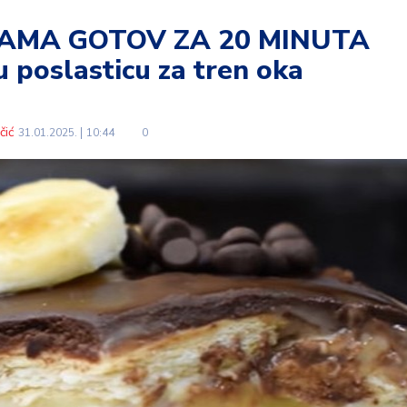
AMA GOTOV ZA 20 MINUTA
 poslasticu za tren oka
čić
31.01.2025.
10:44
0