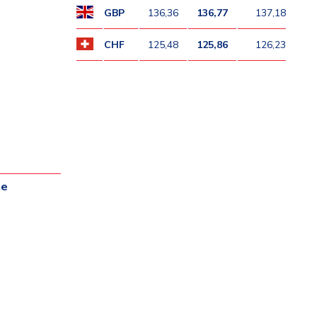
GBP
136,36
136,77
137,18
CHF
125,48
125,86
126,23
te