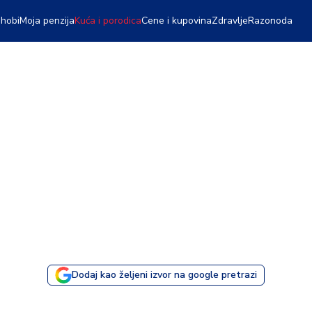
 hobi
Moja penzija
Kuća i porodica
Cene i kupovina
Zdravlje
Razonoda
Dodaj kao željeni izvor na google pretrazi