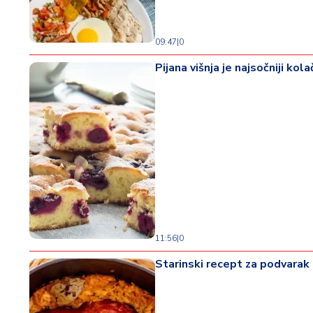
09:47
|
0
Pijana višnja je najsočniji ko
11:56
|
0
Starinski recept za podvarak 