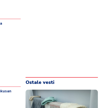
na
Ostale vesti
 ukusan