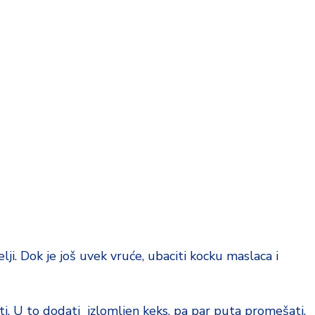
lji. Dok je još uvek vruće, ubaciti kocku maslaca i
iti. U to dodati izlomljen keks, pa par puta promešati.