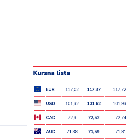
Kursna lista
EUR
117,02
117,37
117,72
USD
101,32
101,62
101,93
CAD
72,3
72,52
72,74
AUD
71,38
71,59
71,81