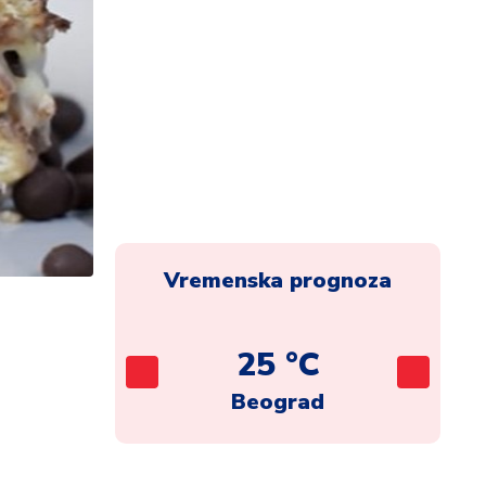
Vremenska prognoza
C
25 °C
ca
Beograd