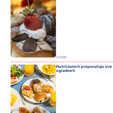
13:50
|
0
Nutricionisti preporučuju ove
ogladneti