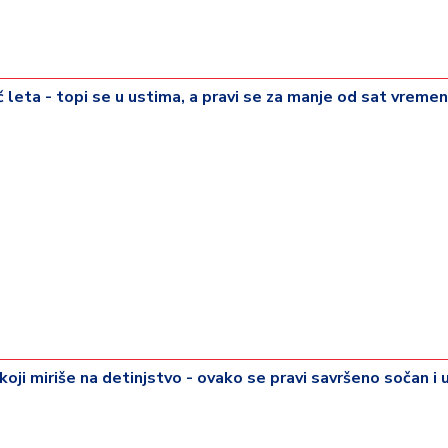
lač leta - topi se u ustima, a pravi se za manje od sat vreme
koji miriše na detinjstvo - ovako se pravi savršeno sočan i