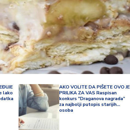
EĐUJE
AKO VOLITE DA PIŠETE OVO JE
e lako
PRILIKA ZA VAS Raspisan
23 °
odatka
konkurs "Draganova nagrada”
za najbolji putopis starijih
Lozni
osoba