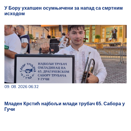
У Бору ухапшен осумњичени за напад са смртним
исходом
09. 08. 2026 06:32
Младен Крстић најбољи млади трубач 65. Сабора у
Гучи