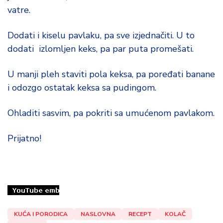
vatre.
Dodati i kiselu pavlaku, pa sve izjednačiti. U to
dodati izlomljen keks, pa par puta promešati.
U manji pleh staviti pola keksa, pa poređati banane
i odozgo ostatak keksa sa pudingom.
Ohladiti sasvim, pa pokriti sa umućenom pavlakom.
Prijatno!
KUĆA I PORODICA
NASLOVNA
RECEPT
KOLAČ