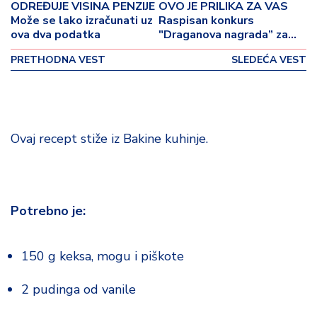
p
ODREĐUJE VISINA PENZIJE
OVO JE PRILIKA ZA VAS
o
Može se lako izračunati uz
Raspisan konkurs
v
ova dva podatka
"Draganova nagrada” za
najbolji putopis starijih
i
PRETHODNA VEST
SLEDEĆA VEST
osoba
n
a
Z
d
Ovaj recept stiže iz Bakine kuhinje.
r
a
v
lj
Potrebno je:
e
R
150 g keksa, mogu i piškote
a
z
2 pudinga od vanile
o
n