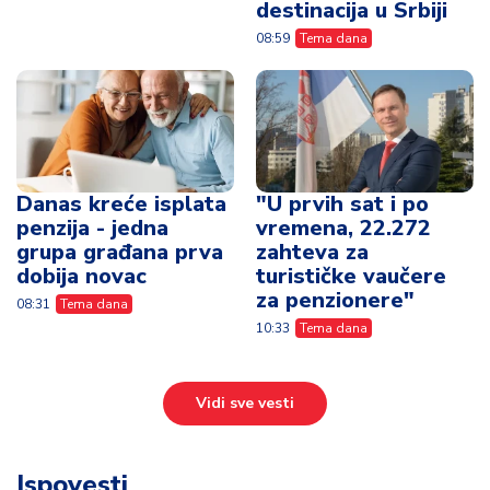
destinacija u Srbiji
08:59
Tema dana
Danas kreće isplata
"U prvih sat i po
penzija - jedna
vremena, 22.272
grupa građana prva
zahteva za
dobija novac
turističke vaučere
za penzionere"
08:31
Tema dana
10:33
Tema dana
Vidi sve vesti
Ispovesti