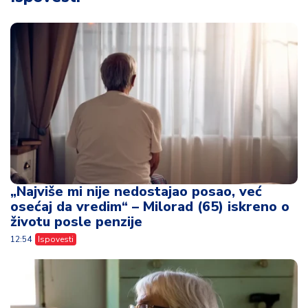
„Najviše mi nije nedostajao posao, već
osećaj da vredim“ – Milorad (65) iskreno o
životu posle penzije
12:54
Ispovesti