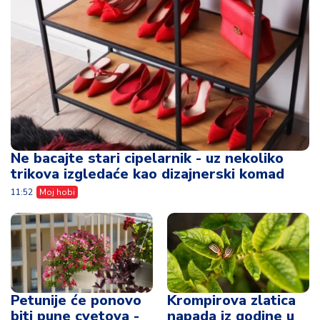
Ne bacajte stari cipelarnik - uz nekoliko
trikova izgledaće kao dizajnerski komad
11:52
Moj hobi
Petunije će ponovo
Krompirova zlatica
biti pune cvetova -
napada iz godine u