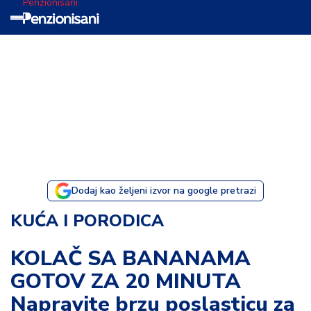
Penzionisani
T
e
m
a
d
a
n
a
Dodaj kao željeni izvor na google pretrazi
I
KUĆA I PORODICA
s
p
KOLAČ SA BANANAMA
o
GOTOV ZA 20 MINUTA
v
e
Napravite brzu poslasticu za
s