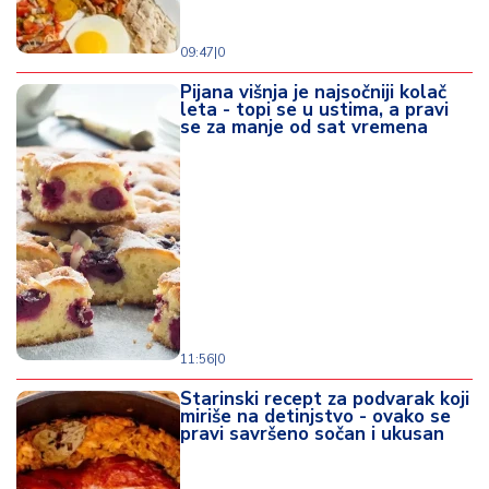
09:47
|
0
Pijana višnja je najsočniji kolač
leta - topi se u ustima, a pravi
se za manje od sat vremena
11:56
|
0
Starinski recept za podvarak koji
miriše na detinjstvo - ovako se
pravi savršeno sočan i ukusan