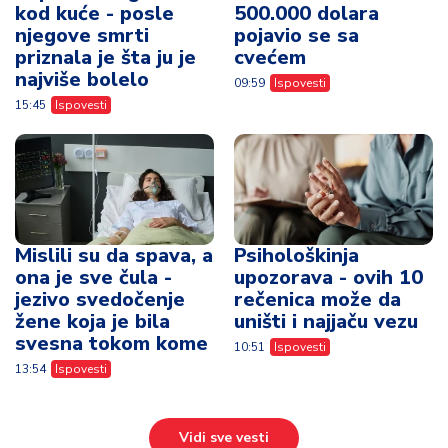
kod kuće - posle
500.000 dolara
njegove smrti
pojavio se sa
priznala je šta ju je
cvećem
najviše bolelo
09:59
Ispovesti
15:45
Ispovesti
Mislili su da spava, a
Psihološkinja
ona je sve čula -
upozorava - ovih 10
jezivo svedočenje
rečenica može da
žene koja je bila
uništi i najjaču vezu
svesna tokom kome
10:51
Ispovesti
13:54
Ispovesti
Vidi sve vesti