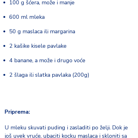
100 g šćera, može i manje
o
d
600 ml mleka
a
50 g maslaca ili margarina
2 kašike kisele pavlake
4 banane, a može i drugo voće
2 šlaga ili slatka pavlaka (200g)
Priprema:
U mleku skuvati puding i zasladiti po želji. Dok je
još uvek vruće, ubaciti kocku maslaca i skloniti sa