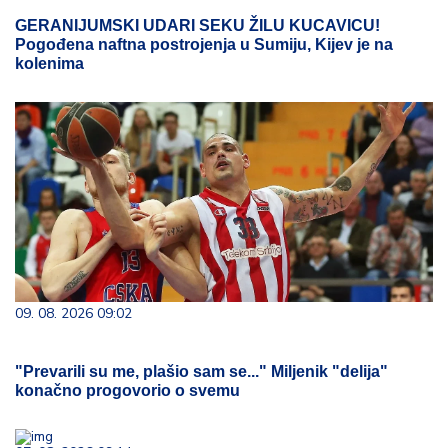
GERANIJUMSKI UDARI SEKU ŽILU KUCAVICU!
Pogođena naftna postrojenja u Sumiju, Kijev je na
kolenima
09. 08. 2026 09:02
"Prevarili su me, plašio sam se..." Miljenik "delija"
konačno progovorio o svemu