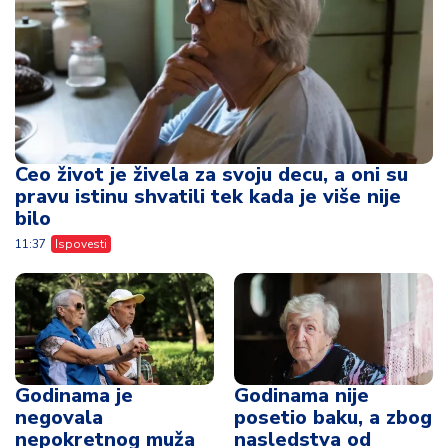
Ceo život je živela za svoju decu, a oni su
pravu istinu shvatili tek kada je više nije
bilo
11:37
Ispovesti
Godinama je
Godinama nije
negovala
posetio baku, a zbog
nepokretnog muža
nasledstva od