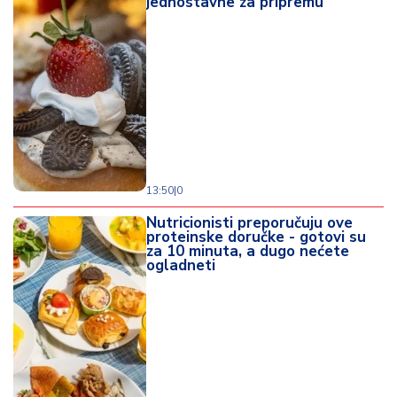
jednostavne za pripremu
13:50
|
0
Nutricionisti preporučuju ove
proteinske doručke - gotovi su
za 10 minuta, a dugo nećete
ogladneti