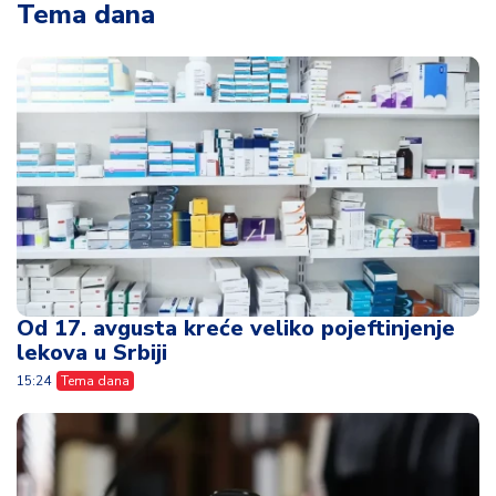
Tema dana
Od 17. avgusta kreće veliko pojeftinjenje
lekova u Srbiji
15:24
Tema dana