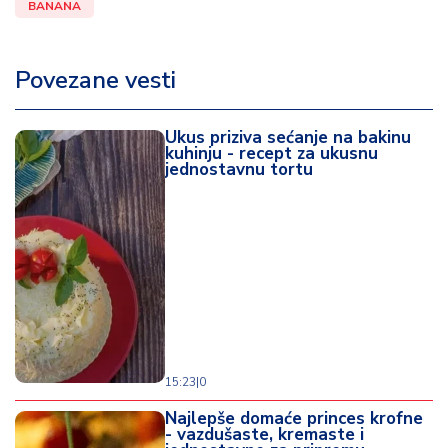
BANANA
Povezane vesti
Ukus priziva sećanje na bakinu
kuhinju - recept za ukusnu
jednostavnu tortu
15:23
|
0
Najlepše domaće princes krofne
- vazdušaste, kremaste i