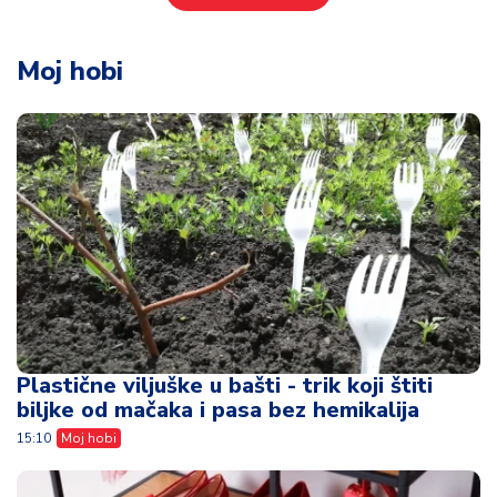
Moj hobi
Plastične viljuške u bašti - trik koji štiti
biljke od mačaka i pasa bez hemikalija
15:10
Moj hobi