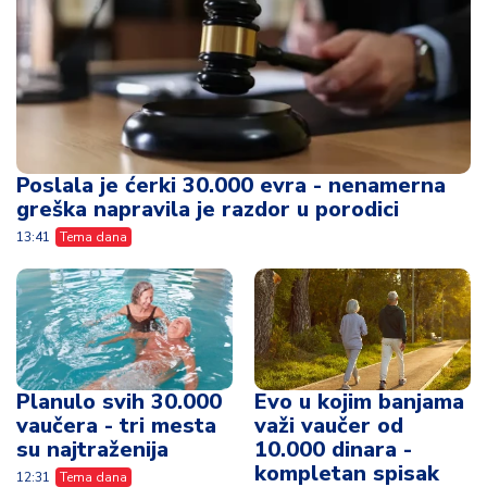
Poslala je ćerki 30.000 evra - nenamerna
greška napravila je razdor u porodici
13:41
Tema dana
Planulo svih 30.000
Evo u kojim banjama
vaučera - tri mesta
važi vaučer od
su najtraženija
10.000 dinara -
kompletan spisak
12:31
Tema dana