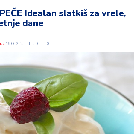
ČE Idealan slatkiš za vrele,
etnje dane
čić
19.06.2025.
15:50
0