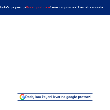
 hobi
Moja penzija
Kuća i porodica
Cene i kupovina
Zdravlje
Razonoda
Dodaj kao željeni izvor na google pretrazi