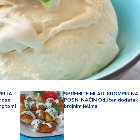
PELJA
SPREMITE MLADI KROMPIR NA
nose
POSNI NAČIN Odličan dodatak
34 °
imptomi
brojnim jelima
Lozni