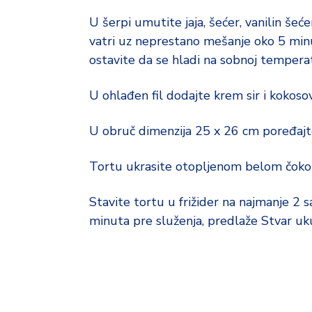
U šerpi umutite jaja, šećer, vanilin šeć
vatri uz neprestano mešanje oko 5 minu
ostavite da se hladi na sobnoj temperat
U ohlađen fil dodajte krem sir i kokoso
U obruč dimenzija 25 x 26 cm poređajte 
Tortu ukrasite otopljenom belom čokola
Stavite tortu u frižider na najmanje 2 s
minuta pre služenja, predlaže Stvar uk