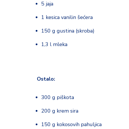
o
5 jaja
d
a
1 kesica vanilin šećera
150 g gustina (skroba)
1,3 l mleka
Ostalo:
300 g piškota
200 g krem sira
150 g kokosovih pahuljica