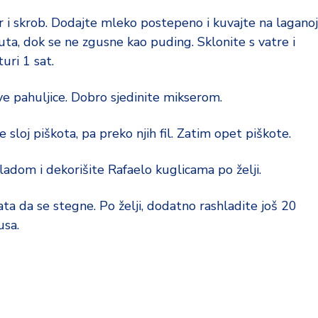
er i skrob. Dodajte mleko postepeno i kuvajte na laganoj
ta, dok se ne zgusne kao puding. Sklonite s vatre i
uri 1 sat.
ve pahuljice. Dobro sjedinite mikserom.
sloj piškota, pa preko njih fil. Zatim opet piškote.
dom i dekorišite Rafaelo kuglicama po želji.
ata da se stegne. Po želji, dodatno rashladite još 20
usa.