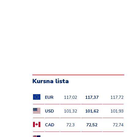
Kursna lista
EUR
117,02
117,37
117,72
USD
101,32
101,62
101,93
CAD
72,3
72,52
72,74