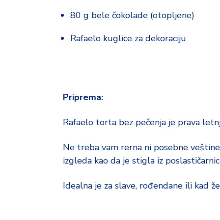
80 g bele čokolade (otopljene)
Rafaelo kuglice za dekoraciju
Priprema:
Rafaelo torta bez pečenja je prava letn
Ne treba vam rerna ni posebne veštine, 
izgleda kao da je stigla iz poslastičarnic
Idealna je za slave, rođendane ili kad 