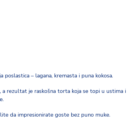
ja poslastica – lagana, kremasta i puna kokosa.
a rezultat je raskošna torta koja se topi u ustima i
e.
želite da impresionirate goste bez puno muke.