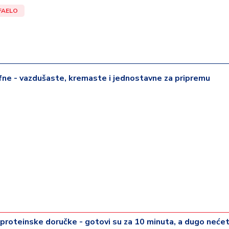
FAELO
ne - vazdušaste, kremaste i jednostavne za pripremu
 proteinske doručke - gotovi su za 10 minuta, a dugo neće