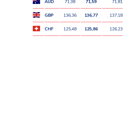
AUD
71,38
71,59
71,81
GBP
136,36
136,77
137,18
CHF
125,48
125,86
126,23