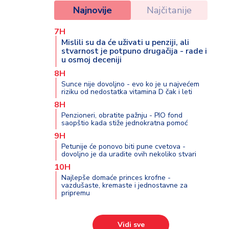
Najnovije
Najčitanije
7H
Mislili su da će uživati u penziji, ali
stvarnost je potpuno drugačija - rade i
u osmoj deceniji
8H
Sunce nije dovoljno - evo ko je u najvećem
riziku od nedostatka vitamina D čak i leti
8H
Penzioneri, obratite pažnju - PIO fond
saopštio kada stiže jednokratna pomoć
9H
Petunije će ponovo biti pune cvetova -
dovoljno je da uradite ovih nekoliko stvari
10H
Najlepše domaće princes krofne -
vazdušaste, kremaste i jednostavne za
pripremu
Vidi sve