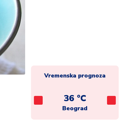
Vremenska prognoza
C
36 °C
ca
Beograd