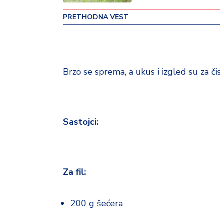
o
PRETHODNA VEST
v
i
n
a
Brzo se sprema, a ukus i izgled su za či
Z
d
r
a
v
Sastojci:
lj
e
R
Za fil:
a
z
o
200 g šećera
n