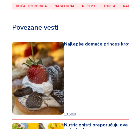
KUĆA I PORODICA
NASLOVNA
RECEPT
TORTA
RA
Povezane vesti
Najlepše domaće princes krof
13:50
|
0
Nutricionisti preporučuju ove