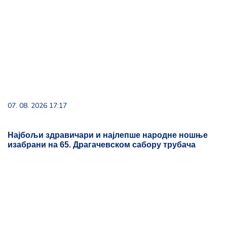
07. 08. 2026 17:17
Најбољи здравичари и најлепше народне ношње
изабрани на 65. Драгачевском сабору трубача
07. 08. 2026 14:42
Министарка Снежана Пауновић отворила
уметничке изложбе у Гучи