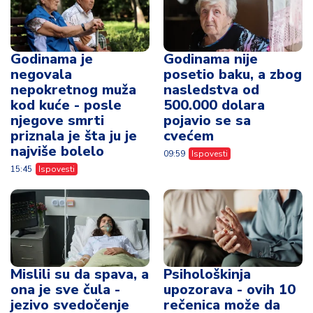
priznala je šta ju je
cvećem
najviše bolelo
09:59
Ispovesti
15:45
Ispovesti
Mislili su da spava, a
Psihološkinja
ona je sve čula -
upozorava - ovih 10
jezivo svedočenje
rečenica može da
žene koja je bila
uništi i najjaču vezu
svesna tokom kome
10:51
Ispovesti
13:54
Ispovesti
Vidi sve vesti