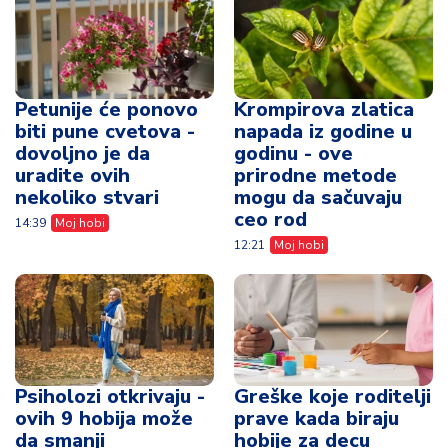
nekoliko stvari
mogu da sačuvaju
ceo rod
14:39
Moj hobi
12:21
Moj hobi
Psiholozi otkrivaju -
Greške koje roditelji
ovih 9 hobija može
prave kada biraju
da smanji
hobije za decu
anksioznost i umiri
11:32
Moj hobi
um
13:16
Moj hobi
Vidi sve vesti