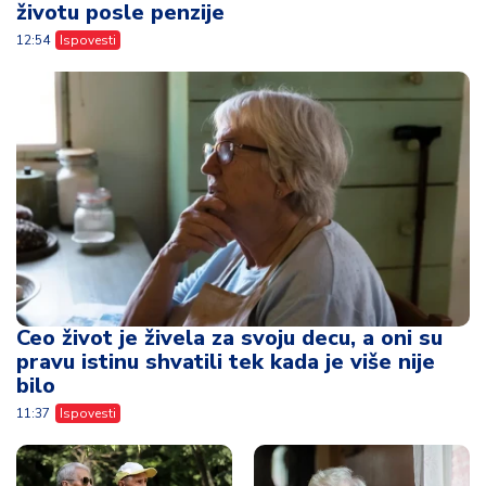
Ceo život je živela za svoju decu, a oni su
pravu istinu shvatili tek kada je više nije
bilo
11:37
Ispovesti
Godinama je
Godinama nije
negovala
posetio baku, a zbog
nepokretnog muža
nasledstva od
kod kuće - posle
500.000 dolara
njegove smrti
pojavio se sa