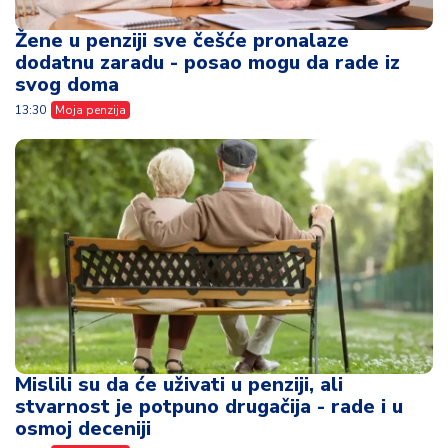
Mislili su da će uživati u penziji, ali
stvarnost je potpuno drugačija - rade i u
osmoj deceniji
15:59
Moja penzija
Penzioneri, obratite
Stiže državna
pažnju - PIO fond
pomoć - evo ko