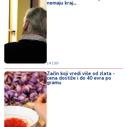
nemaju kraj...
14:13
|
0
Začin koji vredi više od zlata -
cena dostiže i do 40 evra po
gramu