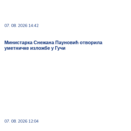
07. 08. 2026 12:04
ПОЧЕЛА ЧИСТКА, УСКОРО НОВЕ СМЕНЕ! Вучићев
одговор на жалбе грађана на порталу КО СИ БРЕ
ТИ, смењена два директора
Tema dana