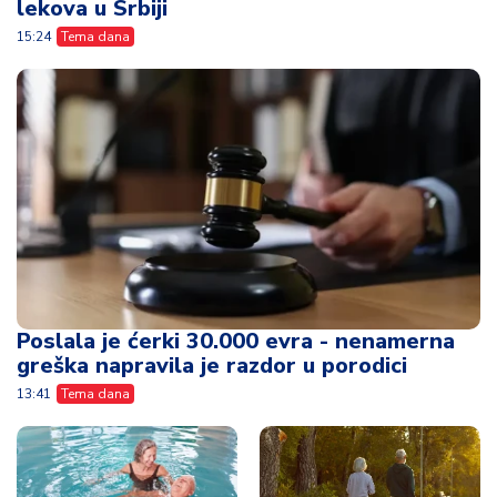
Poslala je ćerki 30.000 evra - nenamerna
greška napravila je razdor u porodici
13:41
Tema dana
Planulo svih 30.000
Evo u kojim banjama
vaučera - tri mesta
važi vaučer od
su najtraženija
10.000 dinara -
kompletan spisak
12:31
Tema dana
destinacija u Srbiji
08:59
Tema dana