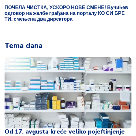
Od 17. avgusta kreće veliko pojeftinjenje
lekova u Srbiji
15:24
Tema dana