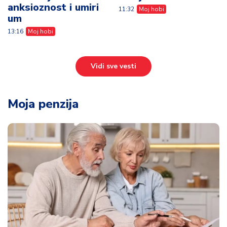
Moja penzija
Žene u penziji sve češće pronalaze
dodatnu zaradu - posao mogu da rade iz
svog doma
13:30
Moja penzija