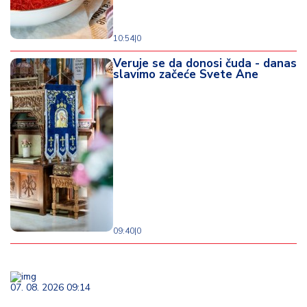
10:54
|
0
Veruje se da donosi čuda - danas
slavimo začeće Svete Ane
09:40
|
0
07. 08. 2026 09:14