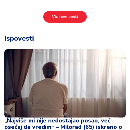
„Najviše mi nije nedostajao posao, već
osećaj da vredim“ – Milorad (65) iskreno o
životu posle penzije
12:54
Ispovesti