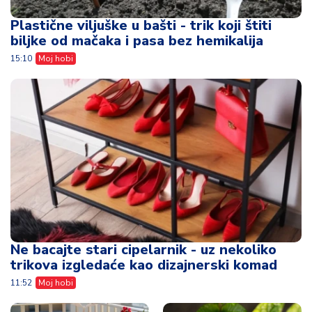
Ne bacajte stari cipelarnik - uz nekoliko
trikova izgledaće kao dizajnerski komad
11:52
Moj hobi
Petunije će ponovo
Krompirova zlatica
biti pune cvetova -
napada iz godine u
dovoljno je da
godinu - ove
uradite ovih
prirodne metode