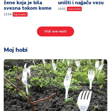
Moj hobi
Plastične viljuške u bašti - trik koji štiti
biljke od mačaka i pasa bez hemikalija
15:10
Moj hobi