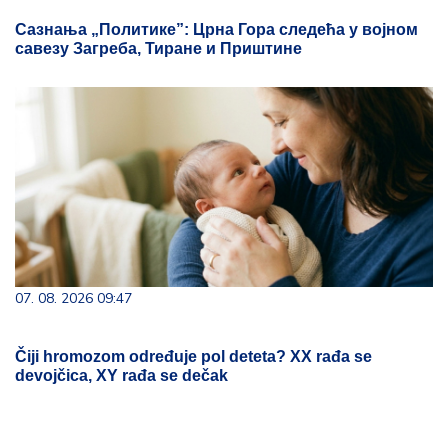
Сазнања „Политике”: Црна Гора следећа у војном
савезу Загреба, Тиране и Приштине
07. 08. 2026 09:47
Čiji hromozom određuje pol deteta? XX rađa se
devojčica, XY rađa se dečak