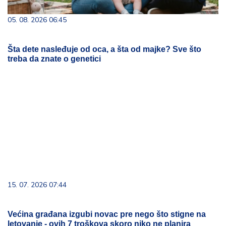
05. 08. 2026 06:45
Šta dete nasleđuje od oca, a šta od majke? Sve što
treba da znate o genetici
15. 07. 2026 07:44
Većina građana izgubi novac pre nego što stigne na
letovanje - ovih 7 troškova skoro niko ne planira