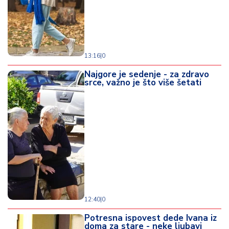
d
a
13:16
|
0
Najgore je sedenje - za zdravo
srce, važno je što više šetati
12:40
|
0
Potresna ispovest dede Ivana iz
doma za stare - neke ljubavi