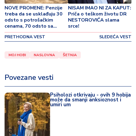
o
NOVE PROMENE: Penzije
NISAM IMAO NI ZA KAPUT:
v
treba da se usklađuju 30
Priča o teškom životu DR
i
odsto s potrošačkim
NESTOROVIĆA slama
n
cenama, 70 odsto sa
srce!
a
zaradama!
PRETHODNA VEST
SLEDEĆA VEST
Z
d
MOJ HOBI
NASLOVNA
ŠETNJA
r
a
v
Povezane vesti
lj
e
Psiholozi otkrivaju - ovih 9 hobija
R
može da smanji anksioznost i
umiri um
a
z
o
n
o