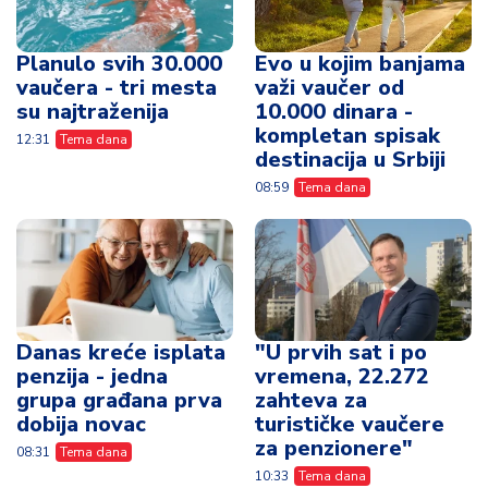
Danas kreće isplata
"U prvih sat i po
penzija - jedna
vremena, 22.272
grupa građana prva
zahteva za
dobija novac
turističke vaučere
za penzionere"
08:31
Tema dana
10:33
Tema dana
Vidi sve vesti
Ispovesti