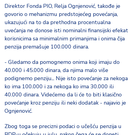
Direktor Fonda PIO, Relja Ognjenović, takođe je
govorio o mehanizmu predstojećeg povećanja,
ukazujući na to da prethodna procentualna
uvećanja ne donose isti nominalni finansijski efekat
korisnicima sa minimalnim primanjima i onima čija
penzija premašuje 100.000 dinara.
- Gledamo da pomognemo onima koji imaju do
40.000 i 45.000 dinara, da njima malo više
podignemo penziju... Nije isto povećanje za nekoga
ko ima 100.000 i za nekoga ko ima 30.000 ili
40.000 dinara. Videćemo da li će to biti klasično
povećanje kroz penziju ili neki dodatak - najavio je
Ognjenović.
Zbog toga se precizni podaci o učešću penzija u
BDP-u očekuju u julu, nakon čega će se doneti