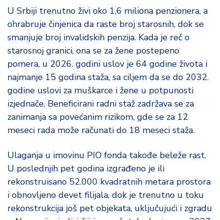
U Srbiji trenutno živi oko 1,6 miliona penzionera, a
ohrabruje činjenica da raste broj starosnih, dok se
smanjuje broj invalidskih penzija. Kada je reč o
starosnoj granici, ona se za žene postepeno
pomera, u 2026. godini uslov je 64 godine života i
najmanje 15 godina staža, sa ciljem da se do 2032.
godine uslovi za muškarce i žene u potpunosti
izjednače. Beneficirani radni staž zadržava se za
zanimanja sa povećanim rizikom, gde se za 12
meseci rada može računati do 18 meseci staža.
Ulaganja u imovinu PIO fonda takođe beleže rast.
U poslednjih pet godina izgrađeno je ili
rekonstruisano 52.000 kvadratnih metara prostora
i obnovljeno devet filijala, dok je trenutno u toku
rekonstrukcija još pet objekata, uključujući i zgradu