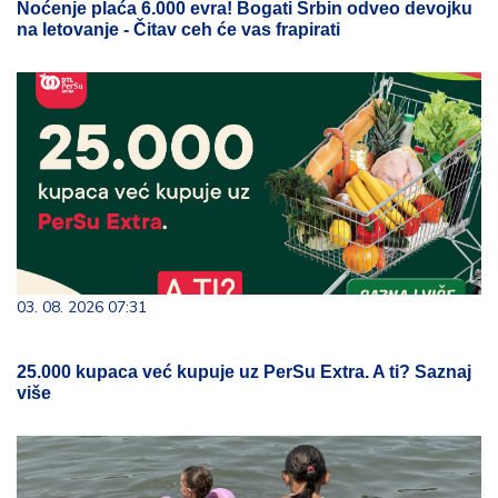
Noćenje plaća 6.000 evra! Bogati Srbin odveo devojku
na letovanje - Čitav ceh će vas frapirati
03. 08. 2026 07:31
25.000 kupaca već kupuje uz PerSu Extra. A ti? Saznaj
više