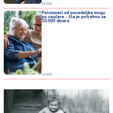
10:33
|
0
Penzioneri od ponedeljka mogu
po vaučere - šta je potrebno za
10.000 dinara
10:00
|
0