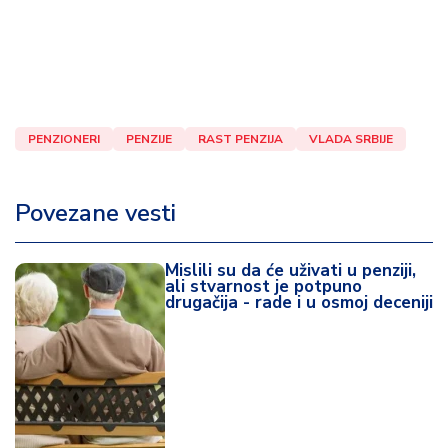
PENZIONERI
PENZIJE
RAST PENZIJA
VLADA SRBIJE
Povezane vesti
Mislili su da će uživati u penziji,
ali stvarnost je potpuno
drugačija - rade i u osmoj deceniji