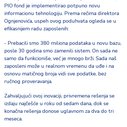
PIO fond je implementirao potpuno novu
informacionu tehnologiju. Prema rečima direktora
Ognjenovića, uspeh ovog poduhvata ogleda se u
efikasnijem radu zaposlenih:
- Prebacili smo 380 miliona podataka u novu bazu,
posle 30 godina smo zamenili sistem. On sada ne
samo da funkcioniše, već je mnogo brži. Sada naš
zaposleni može u realnom vremenu da uđe i na
osnovu matičnog broja vidi sve podatke, bez
ručnog proveravanja.
Zahvaljujući ovoj inovaciji, privremena rešenja se
izdaju najčešće u roku od sedam dana, dok se
konačna rešenja donose uglavnom za dva do tri
meseca.