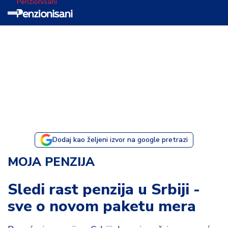
Penzionisani
T
e
m
a
d
a
n
a
Dodaj kao željeni izvor na google pretrazi
I
MOJA PENZIJA
s
p
Sledi rast penzija u Srbiji -
o
sve o novom paketu mera
v
e
s