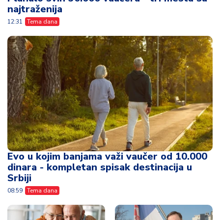
najtraženija
12:31
Tema dana
Evo u kojim banjama važi vaučer od 10.000
dinara - kompletan spisak destinacija u
Srbiji
08:59
Tema dana