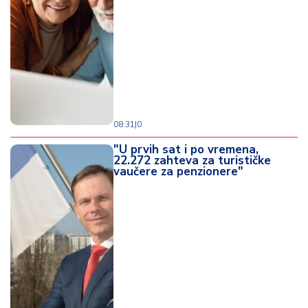
08:31
|
0
"U prvih sat i po vremena,
22.272 zahteva za turističke
vaučere za penzionere"