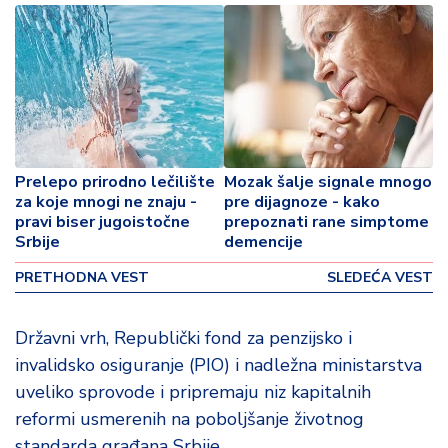
o
v
i
n
a
Z
d
Prelepo prirodno lečilište
Mozak šalje signale mnogo
r
za koje mnogi ne znaju -
pre dijagnoze - kako
a
pravi biser jugoistočne
prepoznati rane simptome
v
Srbije
demencije
lj
e
PRETHODNA VEST
SLEDEĆA VEST
R
Državni vrh, Republički fond za penzijsko i
a
invalidsko osiguranje (PIO) i nadležna ministarstva
z
uveliko sprovode i pripremaju niz kapitalnih
o
n
reformi usmerenih na poboljšanje životnog
o
standarda građana Srbije.