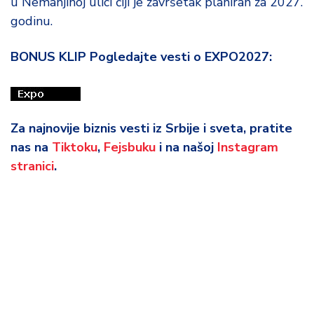
u Nemanjinoj ulici čiji je završetak planiran za 2027.
godinu.
BONUS KLIP Pogledajte vesti o EXPO2027:
Za najnovije biznis vesti iz Srbije i sveta, pratite
nas na
Tiktoku
,
Fejsbuku
i na našoj
Instagram
stranici
.