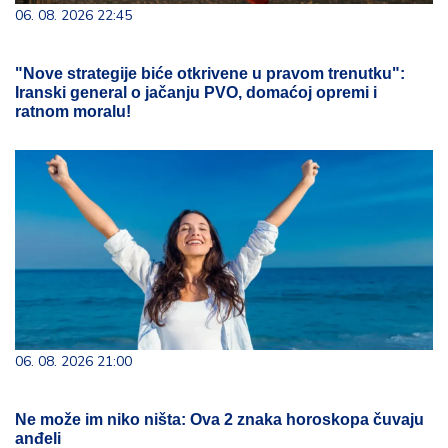
06. 08. 2026 22:45
"Nove strategije biće otkrivene u pravom trenutku":
Iranski general o jačanju PVO, domaćoj opremi i
ratnom moralu!
06. 08. 2026 21:00
Ne može im niko ništa: Ova 2 znaka horoskopa čuvaju
anđeli