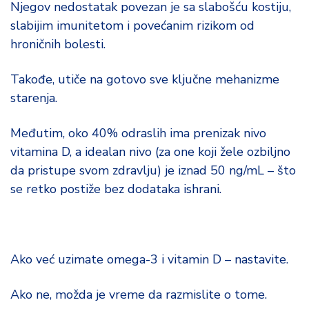
Njegov nedostatak povezan je sa slabošću kostiju,
slabijim imunitetom i povećanim rizikom od
hroničnih bolesti.
Takođe, utiče na gotovo sve ključne mehanizme
starenja.
Međutim, oko 40% odraslih ima prenizak nivo
vitamina D, a idealan nivo (za one koji žele ozbiljno
da pristupe svom zdravlju) je iznad 50 ng/mL – što
se retko postiže bez dodataka ishrani.
Ako već uzimate omega-3 i vitamin D – nastavite.
Ako ne, možda je vreme da razmislite o tome.