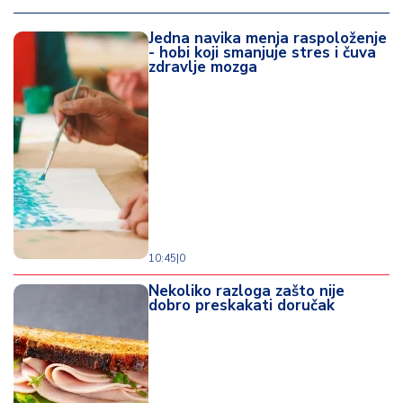
Jedna navika menja raspoloženje
- hobi koji smanjuje stres i čuva
zdravlje mozga
10:45
|
0
Nekoliko razloga zašto nije
dobro preskakati doručak