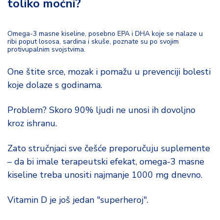
toliko moćni?
Omega-3 masne kiseline, posebno EPA i DHA koje se nalaze u
ribi poput lososa, sardina i skuše, poznate su po svojim
protivupalnim svojstvima.
One štite srce, mozak i pomažu u prevenciji bolesti
koje dolaze s godinama.
Problem? Skoro 90% ljudi ne unosi ih dovoljno
kroz ishranu.
Zato stručnjaci sve češće preporučuju suplemente
– da bi imale terapeutski efekat, omega-3 masne
kiseline treba unositi najmanje 1000 mg dnevno.
Vitamin D je još jedan "superheroj".