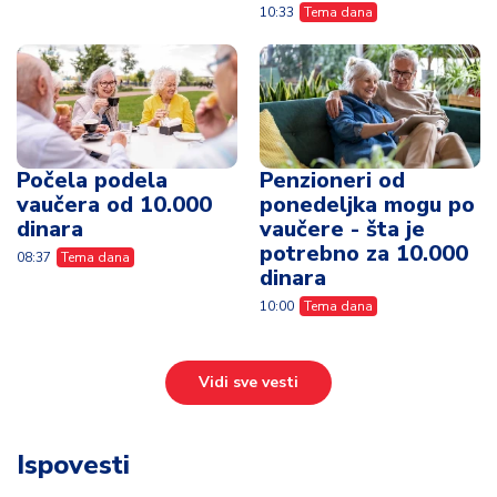
10:33
Tema dana
Počela podela
Penzioneri od
vaučera od 10.000
ponedeljka mogu po
dinara
vaučere - šta je
potrebno za 10.000
08:37
Tema dana
dinara
10:00
Tema dana
Vidi sve vesti
Ispovesti