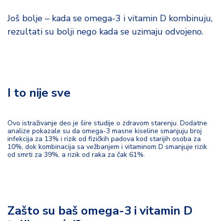
Još bolje – kada se omega-3 i vitamin D kombinuju,
rezultati su bolji nego kada se uzimaju odvojeno.
I to nije sve
Ovo istraživanje deo je šire studije o zdravom starenju. Dodatne
analize pokazale su da omega-3 masne kiseline smanjuju broj
infekcija za 13% i rizik od fizičkih padova kod starijih osoba za
10%, dok kombinacija sa vežbanjem i vitaminom D smanjuje rizik
od smrti za 39%, a rizik od raka za čak 61%.
Zašto su baš omega-3 i vitamin D