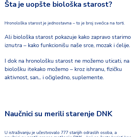
Šta je uopšte biološka starost?
d
a
Hronološka starost je jednostavna – to je broj svećica na torti.
Ali biološka starost pokazuje kako zapravo starimo
iznutra – kako funkcionišu naše srce, mozak i ćelije.
I dok na hronološku starost ne možemo uticati, na
biološku itekako možemo – kroz ishranu, fizičku
aktivnost, san... i očigledno, suplemente.
Naučnici su merili starenje DNK
U istraživanju je učestvovalo 777 starijih odraslih osoba, a