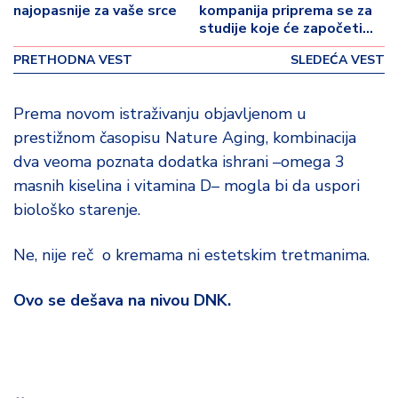
o
najopasnije za vaše srce
kompanija priprema se za
v
studije koje će započeti
i
sledeće godine.
PRETHODNA VEST
SLEDEĆA VEST
n
a
Prema novom istraživanju objavljenom u
Z
prestižnom časopisu Nature Aging, kombinacija
d
dva veoma poznata dodatka ishrani –omega 3
r
masnih kiselina i vitamina D– mogla bi da uspori
a
v
biološko starenje.
lj
e
Ne, nije reč o kremama ni estetskim tretmanima.
R
Ovo se dešava na nivou DNK.
a
z
o
n
o