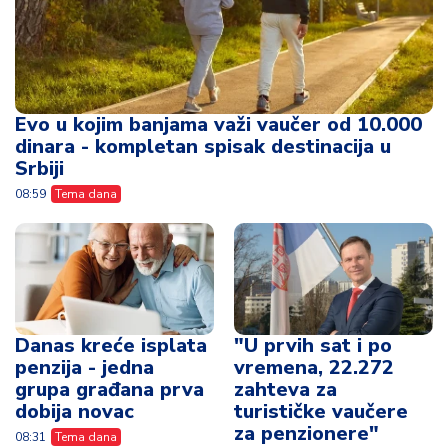
Evo u kojim banjama važi vaučer od 10.000
dinara - kompletan spisak destinacija u
Srbiji
08:59
Tema dana
Danas kreće isplata
"U prvih sat i po
penzija - jedna
vremena, 22.272
grupa građana prva
zahteva za
dobija novac
turističke vaučere
za penzionere"
08:31
Tema dana