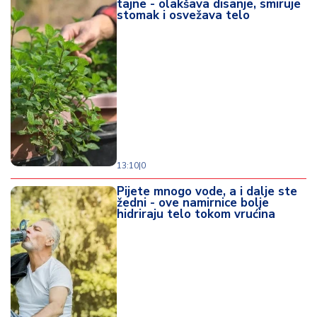
tajne - olakšava disanje, smiruje
stomak i osvežava telo
13:10
|
0
Pijete mnogo vode, a i dalje ste
žedni - ove namirnice bolje
hidriraju telo tokom vrućina