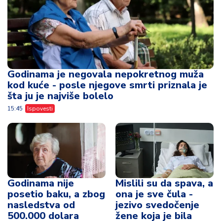
Godinama je negovala nepokretnog muža
kod kuće - posle njegove smrti priznala je
šta ju je najviše bolelo
15:45
Ispovesti
Godinama nije
Mislili su da spava, a
posetio baku, a zbog
ona je sve čula -
nasledstva od
jezivo svedočenje
500.000 dolara
žene koja je bila