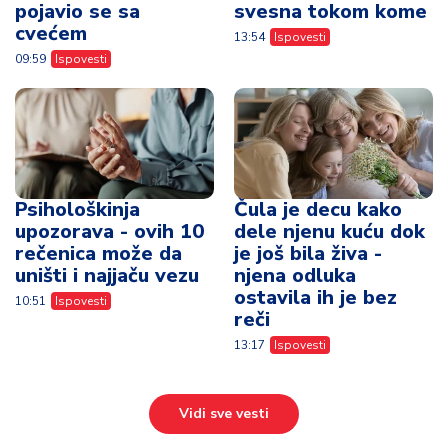
pojavio se sa
svesna tokom kome
cvećem
13:54
Ispovesti
09:59
Ispovesti
Psihološkinja
Čula je decu kako
upozorava - ovih 10
dele njenu kuću dok
rečenica može da
je još bila živa -
uništi i najjaču vezu
njena odluka
ostavila ih je bez
10:51
Ispovesti
reči
13:17
Ispovesti
Vidi sve vesti