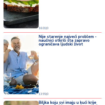
16:01
|
0
Nije starenje najveći problem -
naučnici otkrili šta zapravo
ograničava ljudski život
13:55
|
0
Biljka koju svi imaju u kući krije