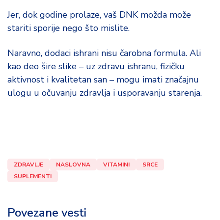
Jer, dok godine prolaze, vaš DNK možda može
stariti sporije nego što mislite.
Naravno, dodaci ishrani nisu čarobna formula. Ali
kao deo šire slike – uz zdravu ishranu, fizičku
aktivnost i kvalitetan san – mogu imati značajnu
ulogu u očuvanju zdravlja i usporavanju starenja.
ZDRAVLJE
NASLOVNA
VITAMINI
SRCE
SUPLEMENTI
Povezane vesti