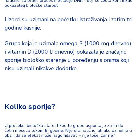
naučnici su pratili proces metilacije DNK – koji se često koristi kao
pokazatelj biološke starosti.
Uzorci su uzimani na početku istraživanja i zatim tri
godine kasnije.
Grupa koja je uzimala omega-3 (1000 mg dnevno)
i vitamin D (2000 IJ dnevno) pokazala je značajno
sporije biološko starenje u poređenju s onima koji
nisu uzimali nikakve dodatke.
Koliko sporije?
U proseku, biološka starost kod te grupe usporila je za tri do
četiri meseca tokom tri godine. Nije dramatično, ali ako uzmemo u
obzir da se efekat može nagomilavati – nije loše, zar ne?