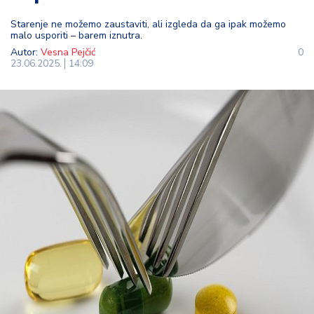
t
Starenje ne možemo zaustaviti, ali izgleda da ga ipak možemo
i
malo usporiti – barem iznutra.
Autor:
Vesna Pejčić
0
M
23.06.2025.
14:09
oj
h
o
bi
M
oj
a
p
e
n
zij
a
K