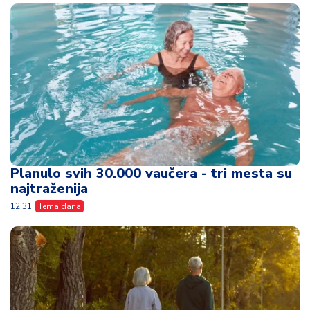
Planulo svih 30.000 vaučera - tri mesta su
najtraženija
12:31
Tema dana