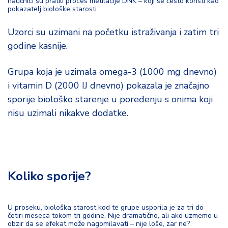
naučnici su pratili proces metilacije DNK – koji se često koristi kao
pokazatelj biološke starosti.
Uzorci su uzimani na početku istraživanja i zatim tri
godine kasnije.
Grupa koja je uzimala omega-3 (1000 mg dnevno)
i vitamin D (2000 IJ dnevno) pokazala je značajno
sporije biološko starenje u poređenju s onima koji
nisu uzimali nikakve dodatke.
Koliko sporije?
U proseku, biološka starost kod te grupe usporila je za tri do
četiri meseca tokom tri godine. Nije dramatično, ali ako uzmemo u
obzir da se efekat može nagomilavati – nije loše, zar ne?