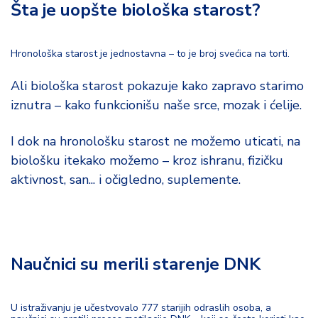
Šta je uopšte biološka starost?
d
a
Hronološka starost je jednostavna – to je broj svećica na torti.
Ali biološka starost pokazuje kako zapravo starimo
iznutra – kako funkcionišu naše srce, mozak i ćelije.
I dok na hronološku starost ne možemo uticati, na
biološku itekako možemo – kroz ishranu, fizičku
aktivnost, san... i očigledno, suplemente.
Naučnici su merili starenje DNK
U istraživanju je učestvovalo 777 starijih odraslih osoba, a