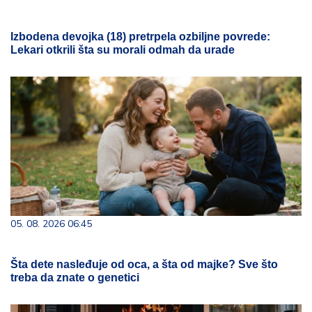
Izbodena devojka (18) pretrpela ozbiljne povrede:
Lekari otkrili šta su morali odmah da urade
05. 08. 2026 06:45
Šta dete nasleđuje od oca, a šta od majke? Sve što
treba da znate o genetici