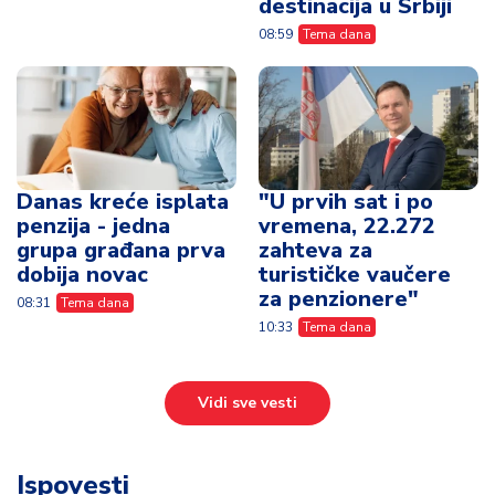
destinacija u Srbiji
08:59
Tema dana
Danas kreće isplata
"U prvih sat i po
penzija - jedna
vremena, 22.272
grupa građana prva
zahteva za
dobija novac
turističke vaučere
za penzionere"
08:31
Tema dana
10:33
Tema dana
Vidi sve vesti
Ispovesti