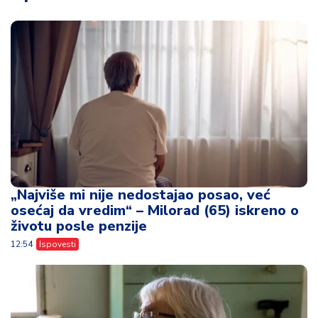
„Najviše mi nije nedostajao posao, već
osećaj da vredim“ – Milorad (65) iskreno o
životu posle penzije
12:54
Ispovesti