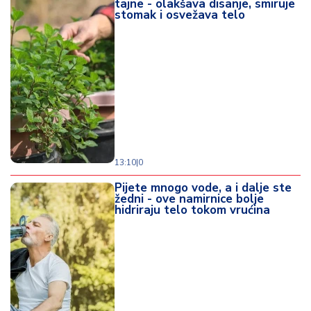
tajne - olakšava disanje, smiruje
stomak i osvežava telo
13:10
|
0
Pijete mnogo vode, a i dalje ste
žedni - ove namirnice bolje
hidriraju telo tokom vrućina