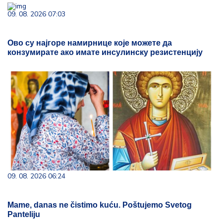
09. 08. 2026 07:03
Ово су најгоре намирнице које можете да
конзумирате ако имате инсулинску резистенцију
09. 08. 2026 06:24
Mame, danas ne čistimo kuću. Poštujemo Svetog
Panteliju