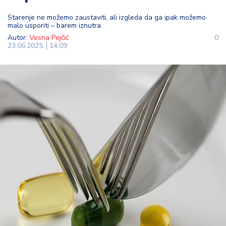
t
Starenje ne možemo zaustaviti, ali izgleda da ga ipak možemo
i
malo usporiti – barem iznutra.
Autor:
Vesna Pejčić
0
M
23.06.2025.
14:09
oj
h
o
bi
M
oj
a
p
e
n
zij
a
K