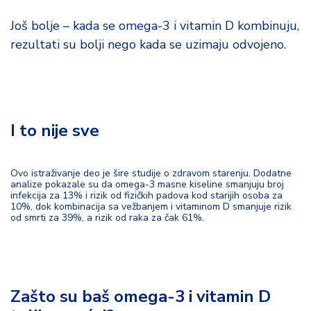
Još bolje – kada se omega-3 i vitamin D kombinuju,
rezultati su bolji nego kada se uzimaju odvojeno.
I to nije sve
Ovo istraživanje deo je šire studije o zdravom starenju. Dodatne
analize pokazale su da omega-3 masne kiseline smanjuju broj
infekcija za 13% i rizik od fizičkih padova kod starijih osoba za
10%, dok kombinacija sa vežbanjem i vitaminom D smanjuje rizik
od smrti za 39%, a rizik od raka za čak 61%.
Zašto su baš omega-3 i vitamin D