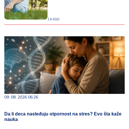
14:43
|
0
09. 08. 2026 06:26
Da li deca nasleđuju otpornost na stres? Evo šta kaže
nauka