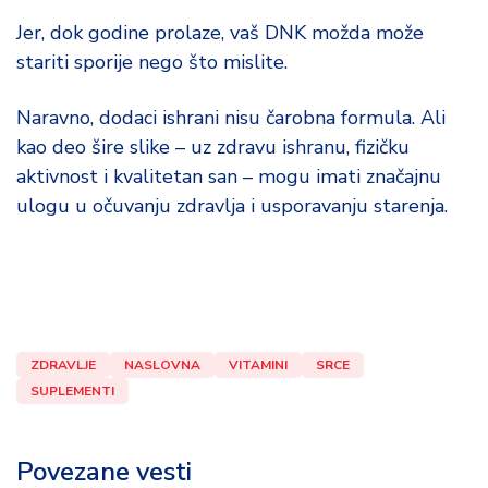
Jer, dok godine prolaze, vaš DNK možda može
stariti sporije nego što mislite.
Naravno, dodaci ishrani nisu čarobna formula. Ali
kao deo šire slike – uz zdravu ishranu, fizičku
aktivnost i kvalitetan san – mogu imati značajnu
ulogu u očuvanju zdravlja i usporavanju starenja.
ZDRAVLJE
NASLOVNA
VITAMINI
SRCE
SUPLEMENTI
Povezane vesti