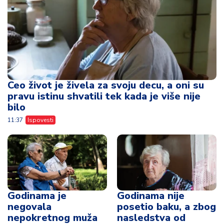
Ceo život je živela za svoju decu, a oni su
pravu istinu shvatili tek kada je više nije
bilo
11:37
Ispovesti
Godinama je
Godinama nije
negovala
posetio baku, a zbog
nepokretnog muža
nasledstva od