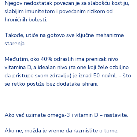
Njegov nedostatak povezan je sa slabošću kostiju,
slabijim imunitetom i povećanim rizikom od
hroničnih bolesti.
Takođe, utiče na gotovo sve ključne mehanizme
starenja.
Međutim, oko 40% odraslih ima prenizak nivo
vitamina D, a idealan nivo (za one koji žele ozbiljno
da pristupe svom zdravlju) je iznad 50 ng/mL – što
se retko postiže bez dodataka ishrani.
Ako već uzimate omega-3 i vitamin D – nastavite.
Ako ne, možda je vreme da razmislite o tome.