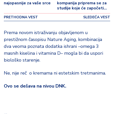
o
najopasnije za vaše srce
kompanija priprema se za
v
studije koje će započeti
i
sledeće godine.
PRETHODNA VEST
SLEDEĆA VEST
n
a
Prema novom istraživanju objavljenom u
Z
prestižnom časopisu Nature Aging, kombinacija
d
dva veoma poznata dodatka ishrani –omega 3
r
masnih kiselina i vitamina D– mogla bi da uspori
a
v
biološko starenje.
lj
e
Ne, nije reč o kremama ni estetskim tretmanima.
R
Ovo se dešava na nivou DNK.
a
z
o
n
o