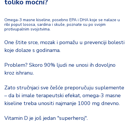
toliko moćni?
Omega-3 masne kiseline, posebno EPA i DHA koje se nalaze u
ribi poput lososa, sardina i skuše, poznate su po svojim
protivupalnim svojstvima.
One štite srce, mozak i pomažu u prevenciji bolesti
koje dolaze s godinama.
Problem? Skoro 90% ljudi ne unosi ih dovoljno
kroz ishranu.
Zato stručnjaci sve češće preporučuju suplemente
– da bi imale terapeutski efekat, omega-3 masne
kiseline treba unositi najmanje 1000 mg dnevno.
Vitamin D je još jedan "superheroj".