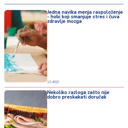
Jedna navika menja raspoloženje
- hobi koji smanjuje stres i čuva
zdravlje mozga
10:45
|
0
Nekoliko razloga zašto nije
dobro preskakati doručak