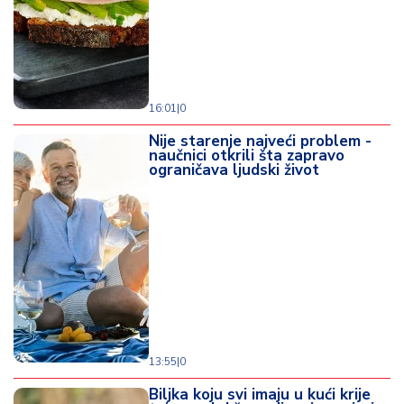
16:01
|
0
Nije starenje najveći problem -
naučnici otkrili šta zapravo
ograničava ljudski život
13:55
|
0
Biljka koju svi imaju u kući krije