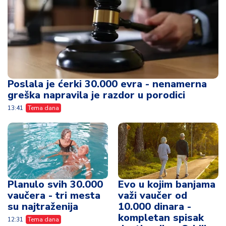
Poslala je ćerki 30.000 evra - nenamerna
greška napravila je razdor u porodici
13:41
Tema dana
Planulo svih 30.000
Evo u kojim banjama
vaučera - tri mesta
važi vaučer od
su najtraženija
10.000 dinara -
kompletan spisak
12:31
Tema dana