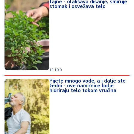
tajne - olakšava disanje, smiruje
stomak i osvežava telo
13:10
|
0
Pijete mnogo vode, a i dalje ste
žedni - ove namirnice bolje
hidriraju telo tokom vrućina