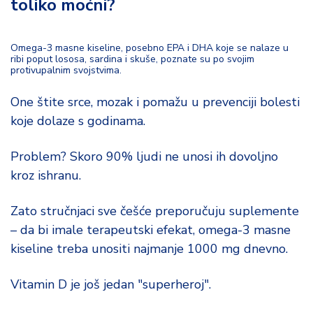
toliko moćni?
Omega-3 masne kiseline, posebno EPA i DHA koje se nalaze u
ribi poput lososa, sardina i skuše, poznate su po svojim
protivupalnim svojstvima.
One štite srce, mozak i pomažu u prevenciji bolesti
koje dolaze s godinama.
Problem? Skoro 90% ljudi ne unosi ih dovoljno
kroz ishranu.
Zato stručnjaci sve češće preporučuju suplemente
– da bi imale terapeutski efekat, omega-3 masne
kiseline treba unositi najmanje 1000 mg dnevno.
Vitamin D je još jedan "superheroj".