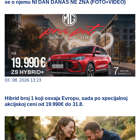
se o njemu NI DAN DANAS NE ZNA (FOTO+VIDEO)
03. 08. 2026 13:23
Hibrid broj 1 koji osvaja Evropu, sada po specijalnoj
akcijskoj ceni od 19.990€ do 31.8.