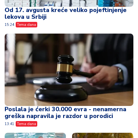
Od 17. avgusta kreće veliko pojeftinjenje
lekova u Srbiji
15:24
Tema dana
Poslala je ćerki 30.000 evra - nenamerna
greška napravila je razdor u porodici
13:41
Tema dana