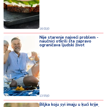
16:01
|
0
Nije starenje najveći problem -
naučnici otkrili šta zapravo
ograničava ljudski život
13:55
|
0
Biljka koju svi imaju u kući krije