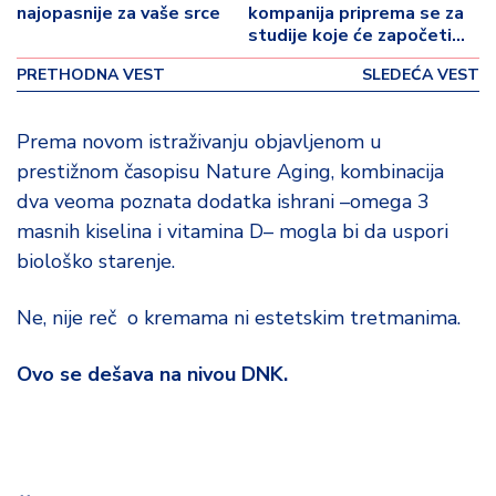
o
najopasnije za vaše srce
kompanija priprema se za
v
studije koje će započeti
i
sledeće godine.
PRETHODNA VEST
SLEDEĆA VEST
n
a
Prema novom istraživanju objavljenom u
Z
prestižnom časopisu Nature Aging, kombinacija
d
dva veoma poznata dodatka ishrani –omega 3
r
masnih kiselina i vitamina D– mogla bi da uspori
a
v
biološko starenje.
lj
e
Ne, nije reč o kremama ni estetskim tretmanima.
R
Ovo se dešava na nivou DNK.
a
z
o
n
o