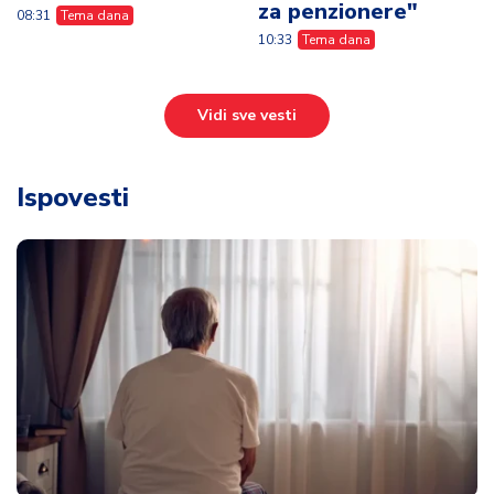
za penzionere"
08:31
Tema dana
10:33
Tema dana
Vidi sve vesti
Ispovesti