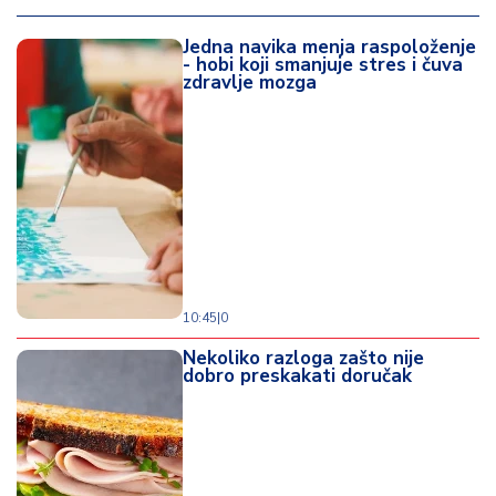
Jedna navika menja raspoloženje
- hobi koji smanjuje stres i čuva
zdravlje mozga
10:45
|
0
Nekoliko razloga zašto nije
dobro preskakati doručak