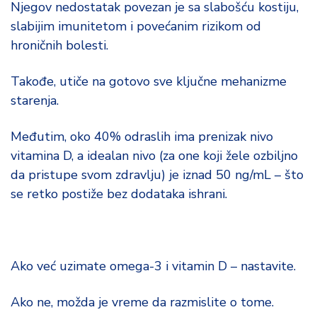
Njegov nedostatak povezan je sa slabošću kostiju,
slabijim imunitetom i povećanim rizikom od
hroničnih bolesti.
Takođe, utiče na gotovo sve ključne mehanizme
starenja.
Međutim, oko 40% odraslih ima prenizak nivo
vitamina D, a idealan nivo (za one koji žele ozbiljno
da pristupe svom zdravlju) je iznad 50 ng/mL – što
se retko postiže bez dodataka ishrani.
Ako već uzimate omega-3 i vitamin D – nastavite.
Ako ne, možda je vreme da razmislite o tome.