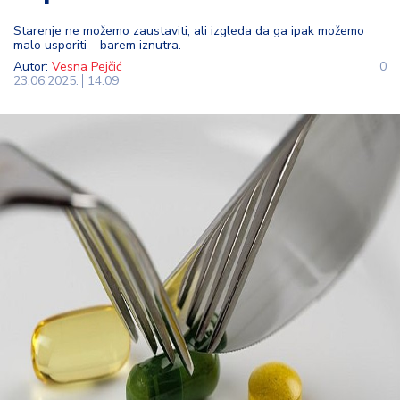
t
Starenje ne možemo zaustaviti, ali izgleda da ga ipak možemo
i
malo usporiti – barem iznutra.
Autor:
Vesna Pejčić
0
M
23.06.2025.
14:09
oj
h
o
bi
M
oj
a
p
e
n
zij
a
K