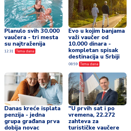
Planulo svih 30.000
Evo u kojim banjama
vaučera - tri mesta
važi vaučer od
su najtraženija
10.000 dinara -
kompletan spisak
12:31
Tema dana
destinacija u Srbiji
08:59
Tema dana
Danas kreće isplata
"U prvih sat i po
penzija - jedna
vremena, 22.272
grupa građana prva
zahteva za
dobija novac
turističke vaučere