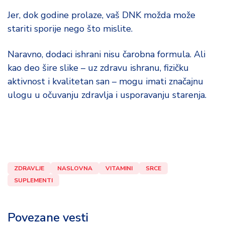
Jer, dok godine prolaze, vaš DNK možda može
stariti sporije nego što mislite.
Naravno, dodaci ishrani nisu čarobna formula. Ali
kao deo šire slike – uz zdravu ishranu, fizičku
aktivnost i kvalitetan san – mogu imati značajnu
ulogu u očuvanju zdravlja i usporavanju starenja.
ZDRAVLJE
NASLOVNA
VITAMINI
SRCE
SUPLEMENTI
Povezane vesti