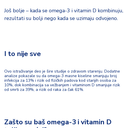
Još bolje – kada se omega-3 i vitamin D kombinuju,
rezultati su bolji nego kada se uzimaju odvojeno.
I to nije sve
Ovo istraživanje deo je šire studije o zdravom starenju. Dodatne
analize pokazale su da omega-3 masne kiseline smanjuju broj
infekcija za 13% i rizik od fizičkih padova kod starijih osoba za
10%, dok kombinacija sa vežbanjem i vitaminom D smanjuje rizik
od smrti za 39%, a rizik od raka za čak 61%.
Zašto su baš omega-3 i vitamin D