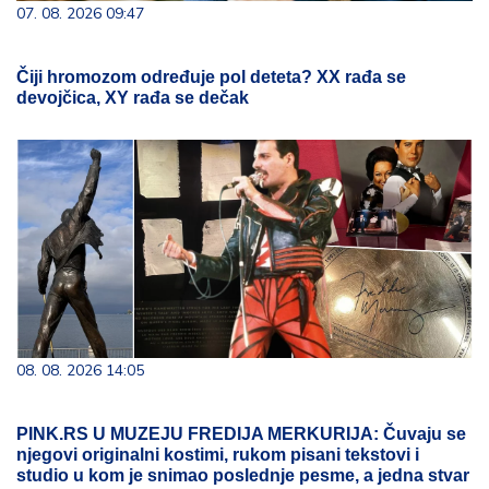
07. 08. 2026 09:47
Čiji hromozom određuje pol deteta? XX rađa se
devojčica, XY rađa se dečak
08. 08. 2026 14:05
PINK.RS U MUZEJU FREDIJA MERKURIJA: Čuvaju se
njegovi originalni kostimi, rukom pisani tekstovi i
studio u kom je snimao poslednje pesme, a jedna stvar