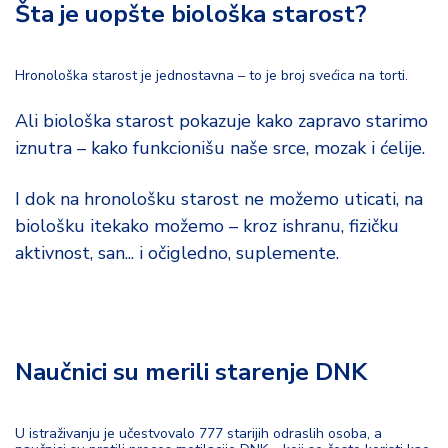
Šta je uopšte biološka starost?
d
a
Hronološka starost je jednostavna – to je broj svećica na torti.
Ali biološka starost pokazuje kako zapravo starimo
iznutra – kako funkcionišu naše srce, mozak i ćelije.
I dok na hronološku starost ne možemo uticati, na
biološku itekako možemo – kroz ishranu, fizičku
aktivnost, san... i očigledno, suplemente.
Naučnici su merili starenje DNK
U istraživanju je učestvovalo 777 starijih odraslih osoba, a