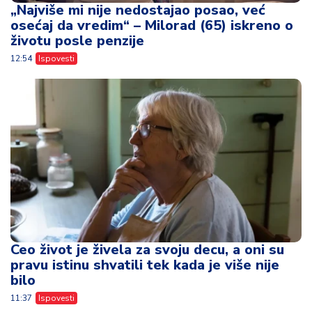
„Najviše mi nije nedostajao posao, već
osećaj da vredim“ – Milorad (65) iskreno o
životu posle penzije
12:54
Ispovesti
Ceo život je živela za svoju decu, a oni su
pravu istinu shvatili tek kada je više nije
bilo
11:37
Ispovesti