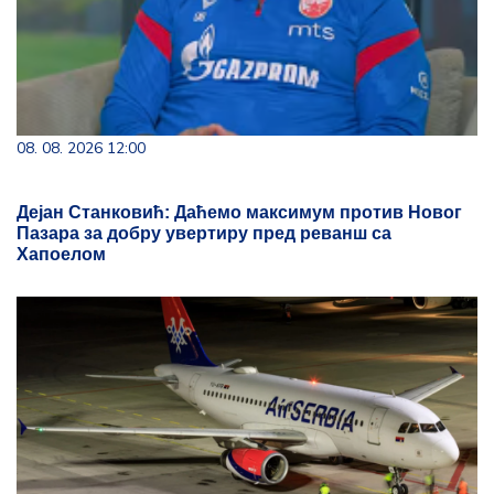
08. 08. 2026 12:00
Дејан Станковић: Даћемо максимум против Новог
Пазара за добру увертиру пред реванш са
Хапоелом