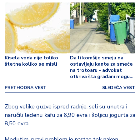
o
v
i
n
a
Z
d
Kisela voda nije toliko
Da li komšije smeju da
r
štetna koliko se misli
ostavljaju kante za smeće
a
na trotoaru - advokat
v
otkriva šta građani mogu
lj
da urade
e
PRETHODNA VEST
SLEDEĆA VEST
R
Zbog velike gužve ispred radnje, seli su unutra i
a
naručili ledenu kafu za 6,90 evra i šoljicu jogurta za
z
o
8,50 evra.
n
o
Međutim, pravi problem je nastao tek nakon