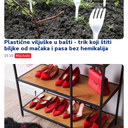
Plastične viljuške u bašti - trik koji štiti
biljke od mačaka i pasa bez hemikalija
15:10
Moj hobi