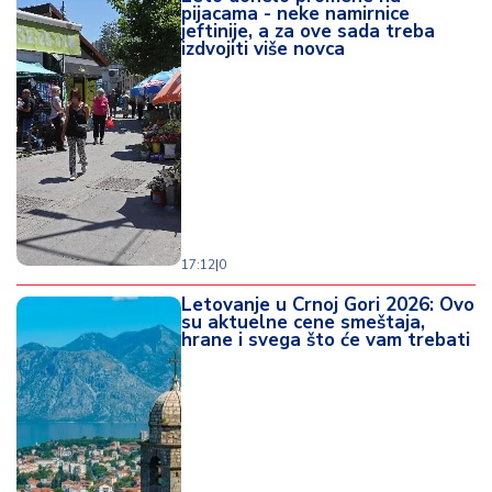
pijacama - neke namirnice
jeftinije, a za ove sada treba
izdvojiti više novca
17:12
|
0
Letovanje u Crnoj Gori 2026: Ovo
su aktuelne cene smeštaja,
hrane i svega što će vam trebati