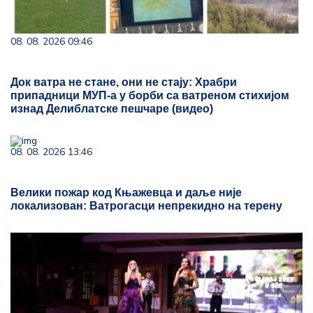
08. 08. 2026 09:46
Док ватра не стане, они не стају: Храбри
припадници МУП-а у борби са ватреном стихијом
изнад Делиблатске пешчаре (видео)
08. 08. 2026 13:46
Велики пожар код Књажевца и даље није
локализован: Ватрогасци непрекидно на терену