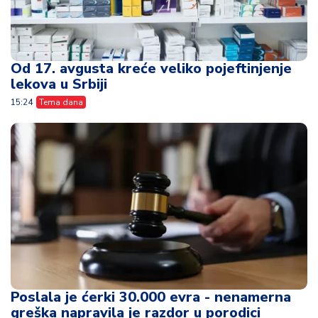
Od 17. avgusta kreće veliko pojeftinjenje
lekova u Srbiji
15:24
Tema dana
Poslala je ćerki 30.000 evra - nenamerna
greška napravila je razdor u porodici