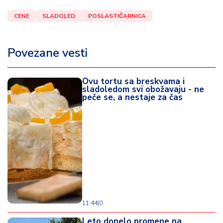
CENE
SLADOLED
POSLASTIČARNICA
Povezane vesti
Ovu tortu sa breskvama i
sladoledom svi obožavaju - ne
peče se, a nestaje za čas
11:44
|
0
Leto donelo promene na