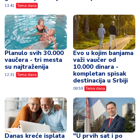
13:41
Tema dana
Planulo svih 30.000
Evo u kojim banjama
vaučera - tri mesta
važi vaučer od
su najtraženija
10.000 dinara -
kompletan spisak
12:31
Tema dana
destinacija u Srbiji
08:59
Tema dana
Danas kreće isplata
"U prvih sat i po