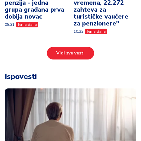
penzija - jedna
vremena, 22.272
grupa građana prva
zahteva za
dobija novac
turističke vaučere
za penzionere"
08:31
Tema dana
10:33
Tema dana
Vidi sve vesti
Ispovesti