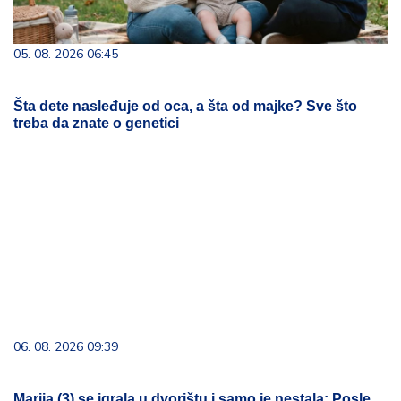
05. 08. 2026 06:45
Šta dete nasleđuje od oca, a šta od majke? Sve što
treba da znate o genetici
06. 08. 2026 09:39
Marija (3) se igrala u dvorištu i samo je nestala: Posle