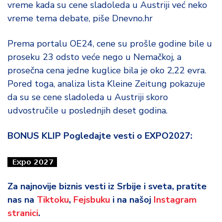
vreme kada su cene sladoleda u Austriji već neko
vreme tema debate, piše Dnevno.hr
Prema portalu OE24, cene su prošle godine bile u
proseku 23 odsto veće nego u Nemačkoj, a
prosečna cena jedne kuglice bila je oko 2,22 evra.
Pored toga, analiza lista Kleine Zeitung pokazuje
da su se cene sladoleda u Austriji skoro
udvostručile u poslednjih deset godina.
BONUS KLIP Pogledajte vesti o EXPO2027:
Za najnovije biznis vesti iz Srbije i sveta, pratite
nas na
Tiktoku
,
Fejsbuku
i na našoj
Instagram
stranici
.