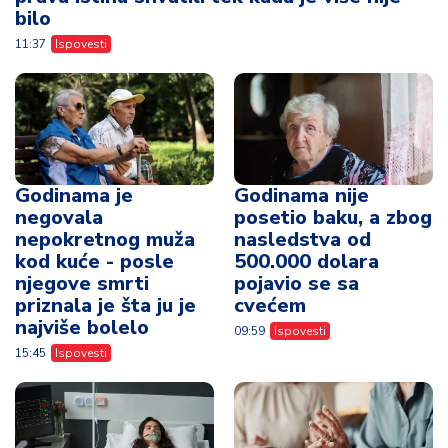
bilo
11:37
Ispovesti
Godinama je
Godinama nije
negovala
posetio baku, a zbog
nepokretnog muža
nasledstva od
kod kuće - posle
500.000 dolara
njegove smrti
pojavio se sa
priznala je šta ju je
cvećem
najviše bolelo
09:59
Ispovesti
15:45
Ispovesti