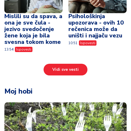
Mislili su da spava, a
Psihološkinja
ona je sve čula -
upozorava - ovih 10
jezivo svedočenje
rečenica može da
žene koja je bila
uništi i najjaču vezu
svesna tokom kome
10:51
Ispovesti
13:54
Ispovesti
Vidi sve vesti
Moj hobi