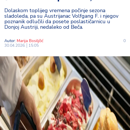
t
Dolaskom toplijeg vremena počinje sezona
i
sladoleda, pa su Austrijanac Volfgang F. i njegov
poznanik odlučili da posete poslastičarnicu u
M
Donjoj Austriji, nedaleko od Beča.
oj
h
Autor:
Marija Bosiljčić
0
o
30.04.2026.
15:05
bi
M
oj
a
p
e
n
zij
a
K