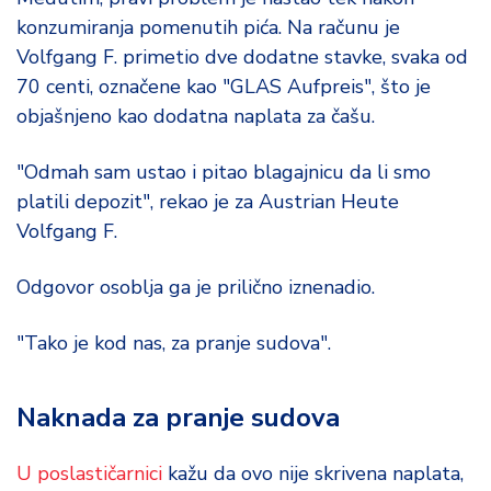
d
konzumiranja pomenutih pića. Na računu je
a
Volfgang F. primetio dve dodatne stavke, svaka od
70 centi, označene kao "GLAS Aufpreis", što je
objašnjeno kao dodatna naplata za čašu.
"Odmah sam ustao i pitao blagajnicu da li smo
platili depozit", rekao je za Austrian Heute
Volfgang F.
Odgovor osoblja ga je prilično iznenadio.
"Tako je kod nas, za pranje sudova".
Naknada za pranje sudova
U poslastičarnici
kažu da ovo nije skrivena naplata,