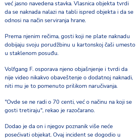
već jasno navedena stavka. Vlasnica objekta tvrdi
da se naknada nalazi na tabli ispred objekta i da se
odnosi na način serviranja hrane.
Prema njenim rečima, gosti koji ne plate naknadu
dobijaju svoju porudžbinu u kartonskoj čaši umesto
u staklenom posuđu.
Volfgang F. osporava njeno objašnjenje i tvrdi da
nije video nikakvo obaveštenje o dodatnoj naknadi,
niti mu je to pomenuto prilikom naručivanja.
"Ovde se ne radi o 70 centi, već o načinu na koji se
gosti tretiraju", rekao je razočarano.
Dodao je da on i njegov poznanik više neće
posećivati objekat. Ovaj incident se dogodio u