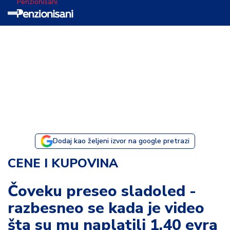
Penzionisani
T
e
m
a
d
a
n
a
Dodaj kao željeni izvor na google pretrazi
I
CENE I KUPOVINA
s
p
Čoveku preseo sladoled -
o
razbesneo se kada je video
v
e
šta su mu naplatili 1,40 evra
s