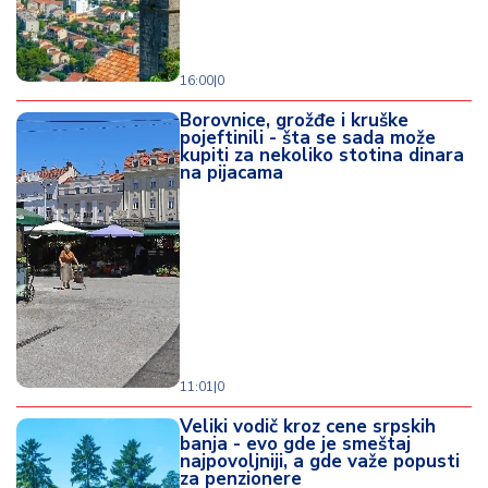
16:00
|
0
Borovnice, grožđe i kruške
pojeftinili - šta se sada može
kupiti za nekoliko stotina dinara
na pijacama
11:01
|
0
Veliki vodič kroz cene srpskih
banja - evo gde je smeštaj
najpovoljniji, a gde važe popusti
za penzionere