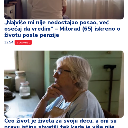
„Najviše mi nije nedostajao posao, već
osećaj da vredim“ – Milorad (65) iskreno o
životu posle penzije
12:54
Ispovesti
Ceo život je živela za svoju decu, a oni su
pravu istinu shvatili tek kada je više nije