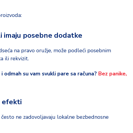
roizvoda:
 ili imaju posebne dodatke
odseća na pravo oružje, može podleći posebnim
 ili rekvizit.
u i odmah su vam svukli pare sa računa?
Bez panike,
 efekti
a često ne zadovoljavaju lokalne bezbednosne