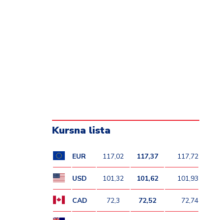
Kursna lista
EUR
117,02
117,37
117,72
USD
101,32
101,62
101,93
CAD
72,3
72,52
72,74