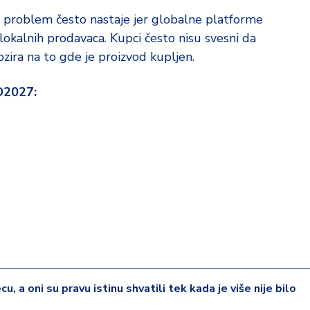
da problem često nastaje jer globalne platforme
lokalnih prodavaca. Kupci često nisu svesni da
zira na to gde je proizvod kupljen.
O2027:
cu, a oni su pravu istinu shvatili tek kada je više nije bilo