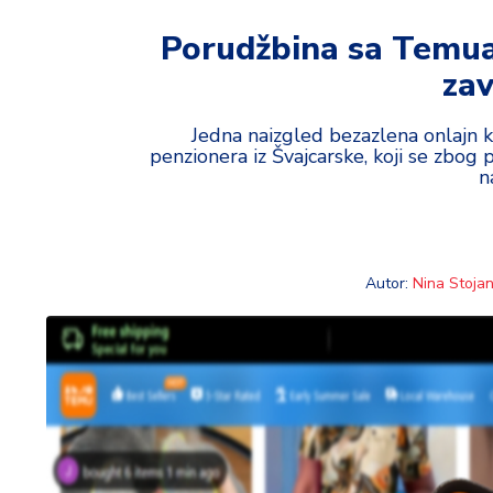
t
i
Porudžbina sa Temua
zav
M
oj
h
Jedna naizgled bezazlena onlajn 
penzionera iz Švajcarske, koji se zbo
o
n
bi
M
oj
Autor:
Nina Stojan
a
p
e
n
zij
a
K
u