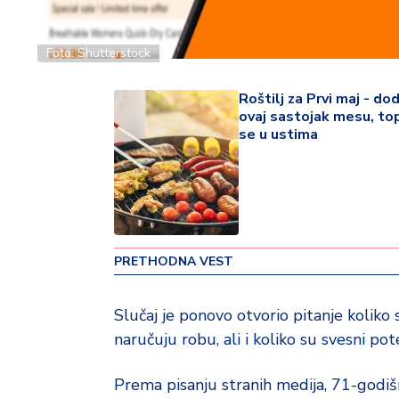
v
i
n
Foto: Shutterstock
a
Roštilj za Prvi maj - do
ovaj sastojak mesu, top
Z
se u ustima
d
r
a
v
lj
e
PRETHODNA VEST
R
a
Slučaj je ponovo otvorio pitanje koliko
z
naručuju robu, ali i koliko su svesni pote
o
n
o
Prema pisanju stranih medija, 71-godišn