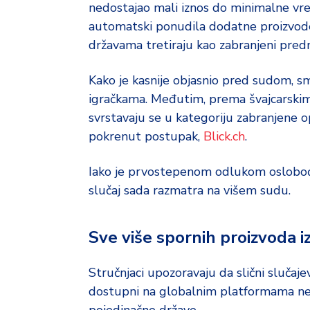
d
nedostajao mali iznos do minimalne vr
a
automatski ponudila dodatne proizvode, 
državama tretiraju kao zabranjeni pred
Kako je kasnije objasnio pred sudom, sma
igračkama. Međutim, prema švajcarski
svrstavaju se u kategoriju zabranjene o
pokrenut postupak,
Blick.ch
.
Iako je prvostepenom odlukom oslobođen
slučaj sada razmatra na višem sudu.
Sve više spornih proizvoda i
Stručnjaci upozoravaju da slični slučaj
dostupni na globalnim platformama ne 