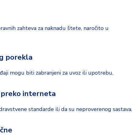
ravnih zahteva za naknadu štete, naročito u
og porekla
đaji mogu biti zabranjeni za uvoz ili upotrebu.
 preko interneta
 zdravstvene standarde ili da su neproverenog sastava.
ične