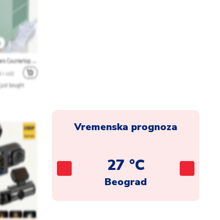
Vremenska prognoza
C
27 °C
ca
Beograd