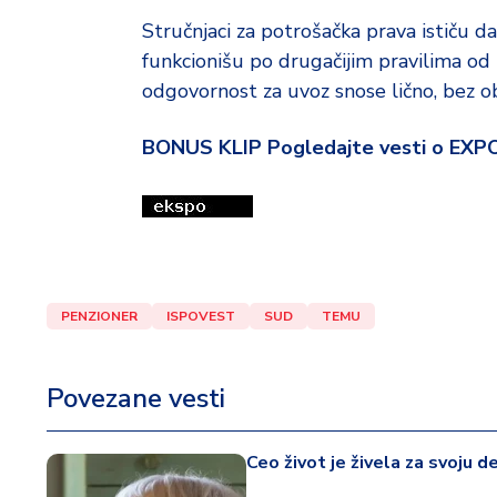
Stručnjaci za potrošačka prava ističu 
funkcionišu po drugačijim pravilima od 
odgovornost za uvoz snose lično, bez ob
BONUS KLIP Pogledajte vesti o EXP
PENZIONER
ISPOVEST
SUD
TEMU
Povezane vesti
Ceo život je živela za svoju de