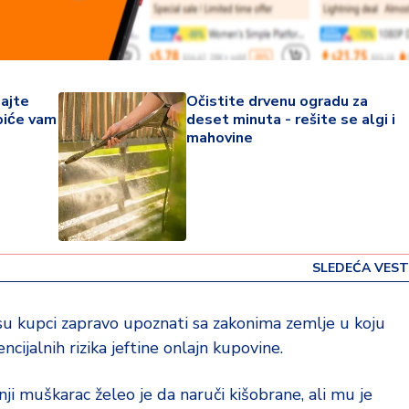
dajte
Očistite drvenu ogradu za
iće vam
deset minuta - rešite se algi i
mahovine
SLEDEĆA VEST
 su kupci zapravo upoznati sa zakonima zemlje u koju
ncijalnih rizika jeftine onlajn kupovine.
ji muškarac želeo je da naruči kišobrane, ali mu je