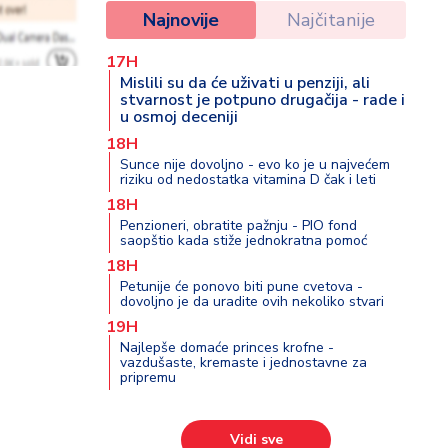
Najnovije
Najčitanije
17H
Mislili su da će uživati u penziji, ali
stvarnost je potpuno drugačija - rade i
u osmoj deceniji
18H
Sunce nije dovoljno - evo ko je u najvećem
riziku od nedostatka vitamina D čak i leti
18H
Penzioneri, obratite pažnju - PIO fond
saopštio kada stiže jednokratna pomoć
18H
Petunije će ponovo biti pune cvetova -
dovoljno je da uradite ovih nekoliko stvari
19H
Najlepše domaće princes krofne -
vazdušaste, kremaste i jednostavne za
pripremu
Vidi sve