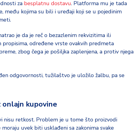
ednosti za
besplatnu dostavu
. Platforma mu je tada
među kojima su bili i uređaji koji se u pojedinim
meti.
trao je da je reč o bezazlenim rekvizitima ili
m propisima, određene vrste ovakvih predmeta
preme, zbog čega je pošiljka zaplenjena, a protiv njega
 odgovornosti, tužilaštvo je uložilo žalbu, pa se
z onlajn kupovine
evi nisu retkost. Problem je u tome što proizvodi
moraju uvek biti usklađeni sa zakonima svake