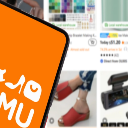
22 °
Lozni