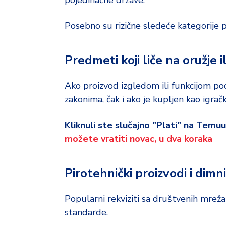
pojedinačne države.
Posebno su rizične sledeće kategorije p
Predmeti koji liče na oružje
Ako proizvod izgledom ili funkcijom p
zakonima, čak i ako je kupljen kao igračka
Kliknuli ste slučajno "Plati" na Temu
možete vratiti novac, u dva koraka
Pirotehnički proizvodi i dimni
Popularni rekviziti sa društvenih mrež
standarde.