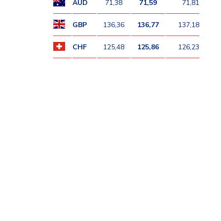
AUD
71,38
71,59
71,81
GBP
136,36
136,77
137,18
CHF
125,48
125,86
126,23