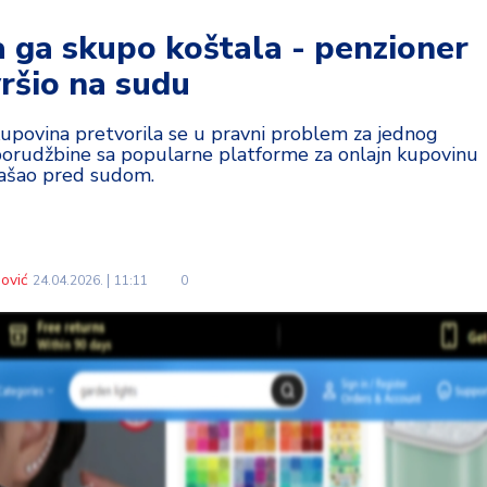
 ga skupo koštala - penzioner
ršio na sudu
kupovina pretvorila se u pravni problem za jednog
g porudžbine sa popularne platforme za onlajn kupovinu
ašao pred sudom.
ović
24.04.2026.
11:11
0