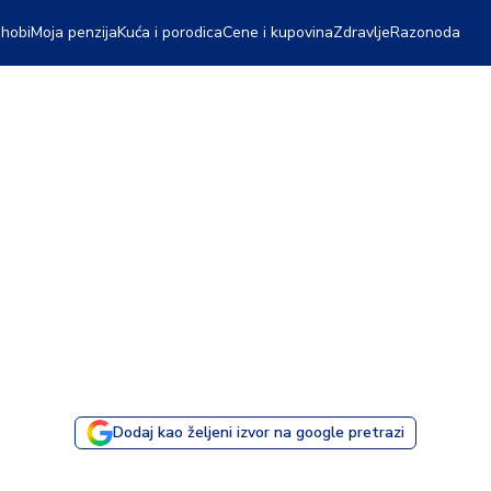
 hobi
Moja penzija
Kuća i porodica
Cene i kupovina
Zdravlje
Razonoda
Dodaj kao željeni izvor na google pretrazi