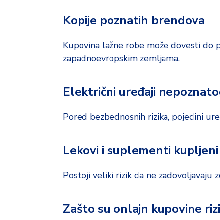
Kopije poznatih brendova
Kupovina lažne robe može dovesti do p
zapadnoevropskim zemljama.
Električni uređaji nepoznat
Pored bezbednosnih rizika, pojedini ure
Lekovi i suplementi kupljeni
Postoji veliki rizik da ne zadovoljavaju
Zašto su onlajn kupovine riz