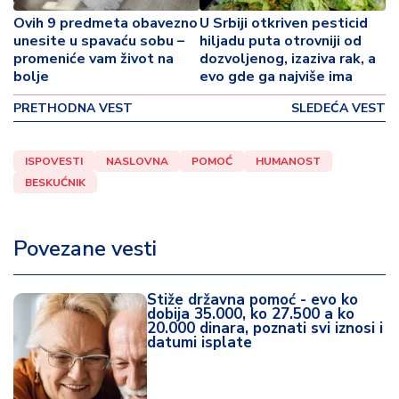
o
Ovih 9 predmeta obavezno
U Srbiji otkriven pesticid
v
unesite u spavaću sobu –
hiljadu puta otrovniji od
i
promeniće vam život na
dozvoljenog, izaziva rak, a
n
bolje
evo gde ga najviše ima
a
PRETHODNA VEST
SLEDEĆA VEST
Z
d
ISPOVESTI
NASLOVNA
POMOĆ
HUMANOST
r
BESKUĆNIK
a
v
lj
Povezane vesti
e
R
Stiže državna pomoć - evo ko
a
dobija 35.000, ko 27.500 a ko
20.000 dinara, poznati svi iznosi i
z
datumi isplate
o
n
o