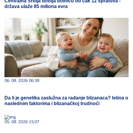
Centralna Srbija dobija bolnicu od čak 12 spratova -
država ulaže 85 miliona evra
06. 08. 2026 06:38
Da li je genetika zaslužna za rađanje blizanaca? Istina o
naslednim faktorima i blizanačkoj trudnoći
05. 08. 2026 15:07