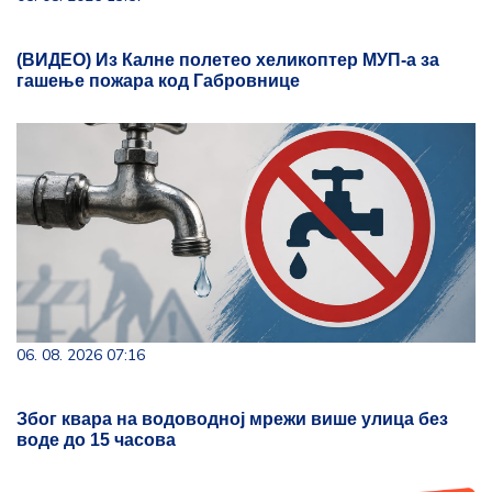
(ВИДЕО) Из Калне полетео хеликоптер МУП-а за
гашење пожара код Габровнице
06. 08. 2026 07:16
Због квара на водоводној мрежи више улица без
воде до 15 часова