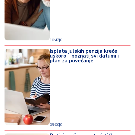
d
a
10:47
|
0
Isplata julskih penzija kreće
uskoro - poznati svi datumi i
plan za povećanje
09:00
|
0