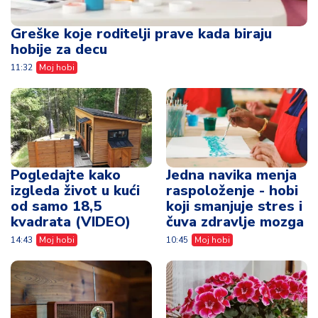
Greške koje roditelji prave kada biraju
hobije za decu
11:32
Moj hobi
Pogledajte kako
Jedna navika menja
izgleda život u kući
raspoloženje - hobi
od samo 18,5
koji smanjuje stres i
kvadrata (VIDEO)
čuva zdravlje mozga
14:43
Moj hobi
10:45
Moj hobi