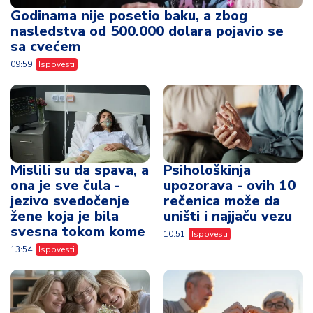
Godinama nije posetio baku, a zbog
nasledstva od 500.000 dolara pojavio se
sa cvećem
09:59
Ispovesti
Mislili su da spava, a
Psihološkinja
ona je sve čula -
upozorava - ovih 10
jezivo svedočenje
rečenica može da
žene koja je bila
uništi i najjaču vezu
svesna tokom kome
10:51
Ispovesti
13:54
Ispovesti