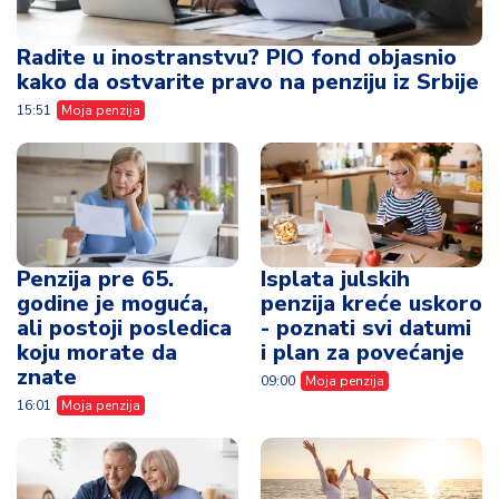
Radite u inostranstvu? PIO fond objasnio
kako da ostvarite pravo na penziju iz Srbije
15:51
Moja penzija
Penzija pre 65.
Isplata julskih
godine je moguća,
penzija kreće uskoro
ali postoji posledica
- poznati svi datumi
koju morate da
i plan za povećanje
znate
09:00
Moja penzija
16:01
Moja penzija