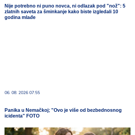
Nije potrebno ni puno novca, ni odlazak pod "nož": 5
zlatnih saveta za šminkanje kako biste izgledali 10
godina mlađe
06. 08. 2026 07:55
Panika u Nemačkoj; "Ovo je više od bezbednosnog
icidenta" FOTO