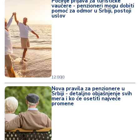
Počinje prijava za turističke
vaučere - penzioneri mogu dobiti
pomoć za odmor u Srbiji, postoji
uslov
12:00
|
0
Nova pravila za penzionere u
Srbiji - detaljno objašnjenje svih
mera i ko će osetiti najveće
promene