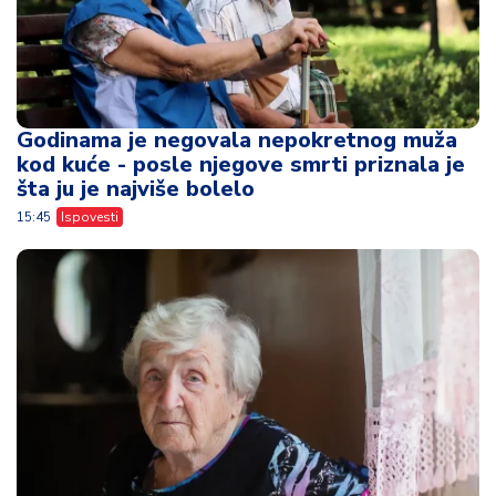
Godinama je negovala nepokretnog muža
kod kuće - posle njegove smrti priznala je
šta ju je najviše bolelo
15:45
Ispovesti