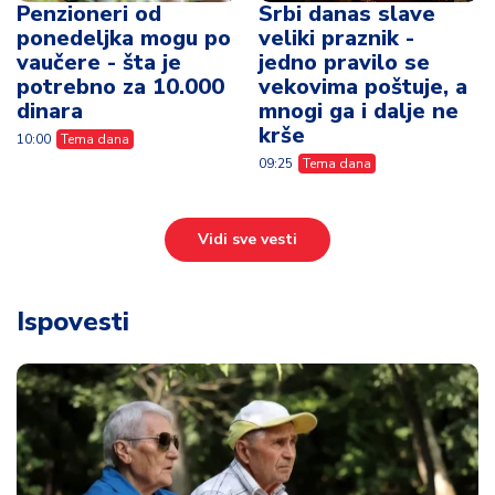
Penzioneri od
Srbi danas slave
ponedeljka mogu po
veliki praznik -
vaučere - šta je
jedno pravilo se
potrebno za 10.000
vekovima poštuje, a
dinara
mnogi ga i dalje ne
krše
10:00
Tema dana
09:25
Tema dana
Vidi sve vesti
Ispovesti