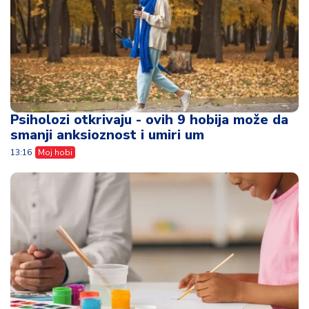
Psiholozi otkrivaju - ovih 9 hobija može da
smanji anksioznost i umiri um
13:16
Moj hobi