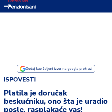
Penzionisani
T
e
m
a
d
a
n
a
Dodaj kao željeni izvor na google pretrazi
I
ISPOVESTI
s
p
Platila je doručak
o
beskućniku, ono šta je uradio
v
e
posle, rasplakaće vas!
s