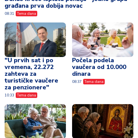
građana prva dobija novac
08:31
Tema dana
"U prvih sat i po
Počela podela
vremena, 22.272
vaučera od 10.000
zahteva za
dinara
turističke vaučere
08:37
Tema dana
za penzionere"
10:33
Tema dana