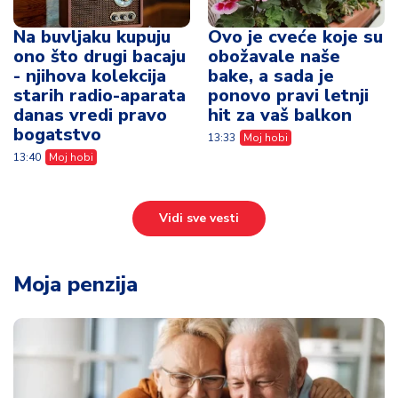
Na buvljaku kupuju
Ovo je cveće koje su
ono što drugi bacaju
obožavale naše
- njihova kolekcija
bake, a sada je
starih radio-aparata
ponovo pravi letnji
danas vredi pravo
hit za vaš balkon
bogatstvo
13:33
Moj hobi
13:40
Moj hobi
Vidi sve vesti
Moja penzija