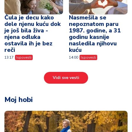
Čula je decu kako
Nasmešila se
dele njenu kuću dok
nepoznatom paru
je još bila živa -
1987. godine, a 31
njena odluka
godinu kasnije
ostavila ih je bez
nasledila njihovu
reči
kuću
13:17
Ispovesti
14:00
Ispovesti
Vidi sve vesti
Moj hobi