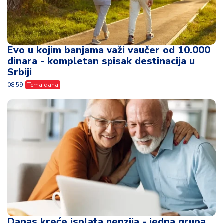
Evo u kojim banjama važi vaučer od 10.000
dinara - kompletan spisak destinacija u
Srbiji
08:59
Tema dana
Danas kreće isplata penzija - jedna grupa