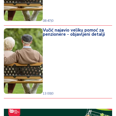
08:47
|
0
Vučić najavio veliku pomoć za
penzionere - objavljeni detalji
13:00
|
0