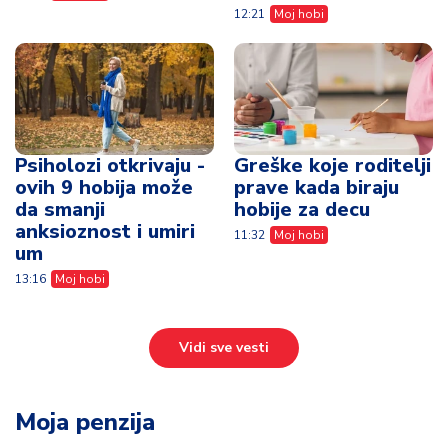
12:21
Moj hobi
Psiholozi otkrivaju -
Greške koje roditelji
ovih 9 hobija može
prave kada biraju
da smanji
hobije za decu
anksioznost i umiri
11:32
Moj hobi
um
13:16
Moj hobi
Vidi sve vesti
Moja penzija