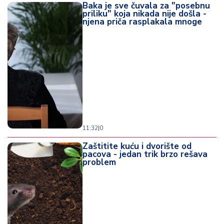
Baka je sve čuvala za "posebnu
priliku" koja nikada nije došla -
njena priča rasplakala mnoge
11:32
|
0
Zaštitite kuću i dvorište od
pacova - jedan trik brzo rešava
problem