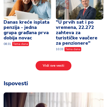
Danas kreće isplata
"U prvih sat i po
penzija - jedna
vremena, 22.272
grupa građana prva
zahteva za
dobija novac
turističke vaučere
za penzionere"
08:31
Tema dana
10:33
Tema dana
Vidi sve vesti
Ispovesti