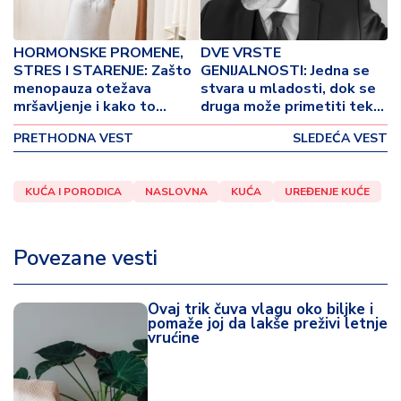
p
o
v
HORMONSKE PROMENE,
DVE VRSTE
i
STRES I STARENJE: Zašto
GENIJALNOSTI: Jedna se
n
menopauza otežava
stvara u mladosti, dok se
a
mršavljenje i kako to
druga može primetiti tek
sprečiti?
nakon 50. godine života!
PRETHODNA VEST
SLEDEĆA VEST
Z
d
r
KUĆA I PORODICA
NASLOVNA
KUĆA
UREĐENJE KUĆE
a
v
lj
Povezane vesti
e
Ovaj trik čuva vlagu oko biljke i
R
pomaže joj da lakše preživi letnje
a
vrućine
z
o
n