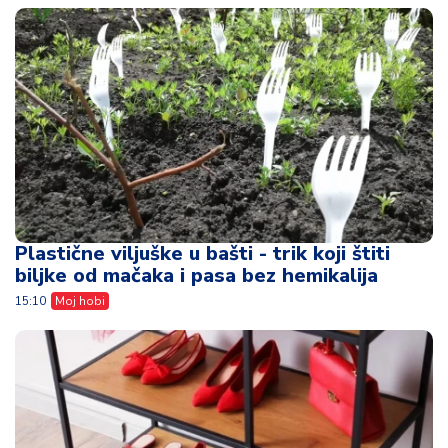
Plastične viljuške u bašti - trik koji štiti
biljke od mačaka i pasa bez hemikalija
15:10
Moj hobi