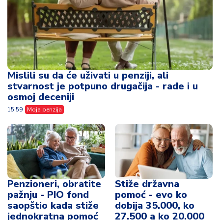
Mislili su da će uživati u penziji, ali
stvarnost je potpuno drugačija - rade i u
osmoj deceniji
15:59
Moja penzija
Penzioneri, obratite
Stiže državna
pažnju - PIO fond
pomoć - evo ko
saopštio kada stiže
dobija 35.000, ko
jednokratna pomoć
27.500 a ko 20.000