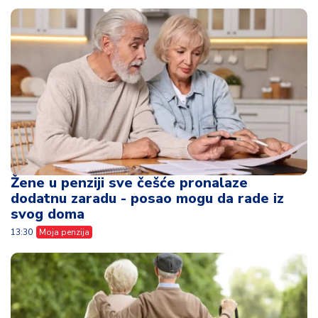
Žene u penziji sve češće pronalaze
dodatnu zaradu - posao mogu da rade iz
svog doma
13:30
Moja penzija