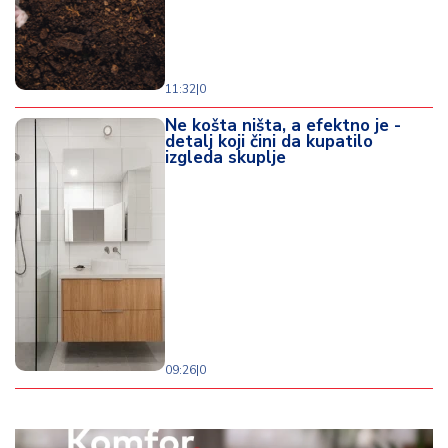
11:32
|
0
Ne košta ništa, a efektno je -
detalj koji čini da kupatilo
izgleda skuplje
09:26
|
0