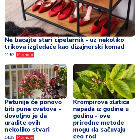
Ne bacajte stari cipelarnik - uz nekoliko
trikova izgledaće kao dizajnerski komad
11:52
Moj hobi
Petunije će ponovo
Krompirova zlatica
biti pune cvetova -
napada iz godine u
dovoljno je da
godinu - ove
uradite ovih
prirodne metode
nekoliko stvari
mogu da sačuvaju
ceo rod
14:39
Moj hobi