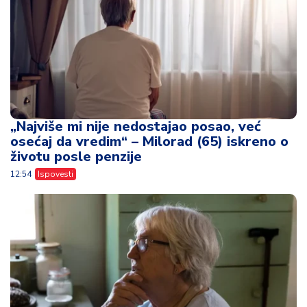
„Najviše mi nije nedostajao posao, već
osećaj da vredim“ – Milorad (65) iskreno o
životu posle penzije
12:54
Ispovesti