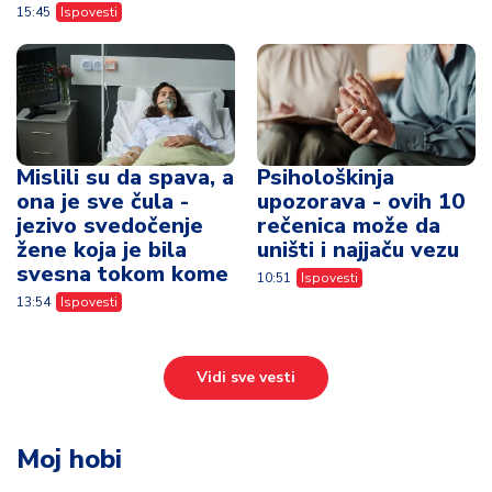
15:45
Ispovesti
Mislili su da spava, a
Psihološkinja
ona je sve čula -
upozorava - ovih 10
jezivo svedočenje
rečenica može da
žene koja je bila
uništi i najjaču vezu
svesna tokom kome
10:51
Ispovesti
13:54
Ispovesti
Vidi sve vesti
Moj hobi