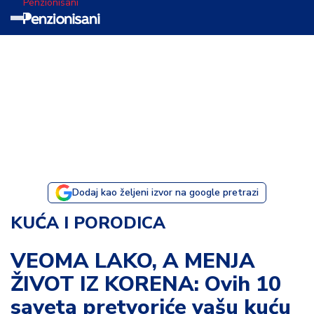
Penzionisani
T
e
m
a
d
a
n
a
Dodaj kao željeni izvor na google pretrazi
I
KUĆA I PORODICA
s
p
VEOMA LAKO, A MENJA
o
ŽIVOT IZ KORENA: Ovih 10
v
e
saveta pretvoriće vašu kuću
s