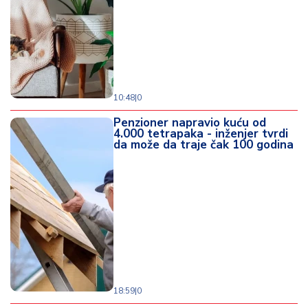
o
d
a
10:48
|
0
Penzioner napravio kuću od
4.000 tetrapaka - inženjer tvrdi
da može da traje čak 100 godina
18:59
|
0