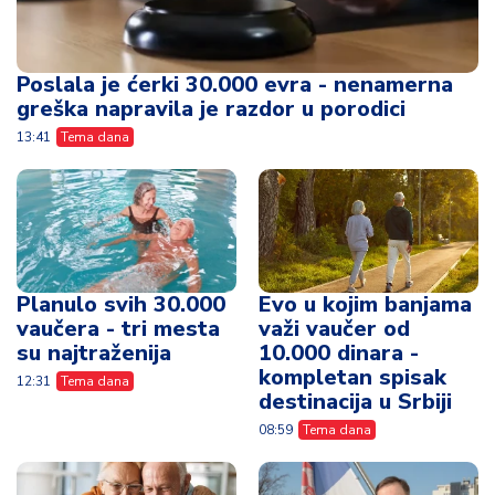
Poslala je ćerki 30.000 evra - nenamerna
greška napravila je razdor u porodici
13:41
Tema dana
Planulo svih 30.000
Evo u kojim banjama
vaučera - tri mesta
važi vaučer od
su najtraženija
10.000 dinara -
kompletan spisak
12:31
Tema dana
destinacija u Srbiji
08:59
Tema dana