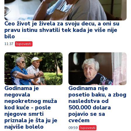
Ceo život je živela za svoju decu, a oni su
pravu istinu shvatili tek kada je više nije
bilo
11:37
Ispovesti
Godinama je
Godinama nije
negovala
posetio baku, a zbog
nepokretnog muža
nasledstva od
kod kuće - posle
500.000 dolara
njegove smrti
pojavio se sa
priznala je šta ju je
cvećem
najviše bolelo
09:59
Ispovesti