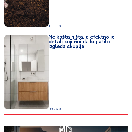
11:32
|
0
Ne košta ništa, a efektno je -
detalj koji čini da kupatilo
izgleda skuplje
09:26
|
0