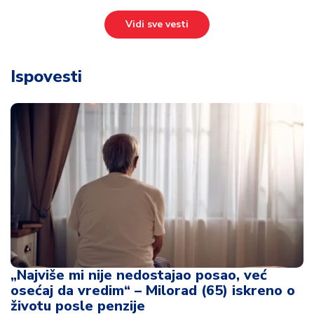
Vidi sve vesti
Ispovesti
„Najviše mi nije nedostajao posao, već
osećaj da vredim“ – Milorad (65) iskreno o
životu posle penzije