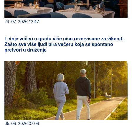
23. 07. 2026 12:47
Letnje večeri u gradu više nisu rezervisane za vikend:
Zašto sve više ljudi bira večeru koja se spontano
pretvori u druženje
06. 08. 2026 07:08