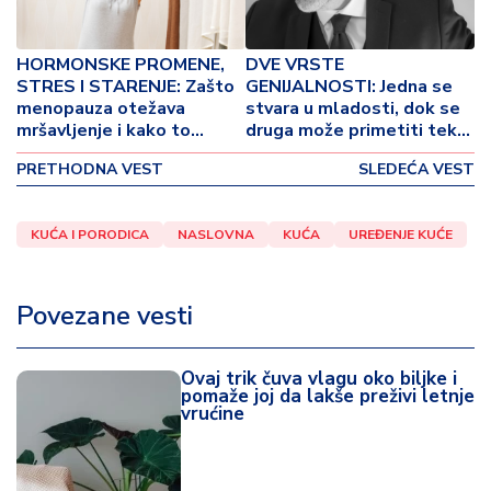
p
o
v
HORMONSKE PROMENE,
DVE VRSTE
i
STRES I STARENJE: Zašto
GENIJALNOSTI: Jedna se
n
menopauza otežava
stvara u mladosti, dok se
a
mršavljenje i kako to
druga može primetiti tek
sprečiti?
nakon 50. godine života!
PRETHODNA VEST
SLEDEĆA VEST
Z
d
r
KUĆA I PORODICA
NASLOVNA
KUĆA
UREĐENJE KUĆE
a
v
lj
Povezane vesti
e
Ovaj trik čuva vlagu oko biljke i
R
pomaže joj da lakše preživi letnje
a
vrućine
z
o
n