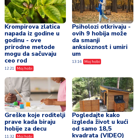
Krompirova zlatica
Psiholozi otkrivaju -
napada iz godine u
ovih 9 hobija može
godinu - ove
da smanji
prirodne metode
anksioznost i umiri
mogu da sačuvaju
um
ceo rod
13:16
Moj hobi
12:21
Moj hobi
Greške koje roditelji
Pogledajte kako
prave kada biraju
izgleda život u kući
hobije za decu
od samo 18,5
kvadrata (VIDEO)
11:32
Moj hobi