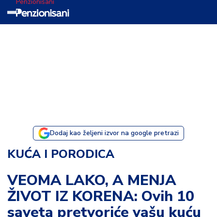
Penzionisani
T
e
m
a
d
a
n
a
Dodaj kao željeni izvor na google pretrazi
I
KUĆA I PORODICA
s
p
VEOMA LAKO, A MENJA
o
ŽIVOT IZ KORENA: Ovih 10
v
e
saveta pretvoriće vašu kuću
s