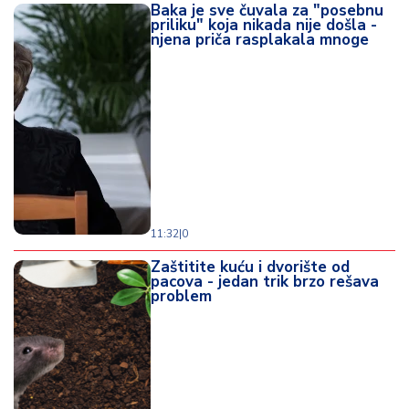
Baka je sve čuvala za "posebnu
priliku" koja nikada nije došla -
njena priča rasplakala mnoge
11:32
|
0
Zaštitite kuću i dvorište od
pacova - jedan trik brzo rešava
problem