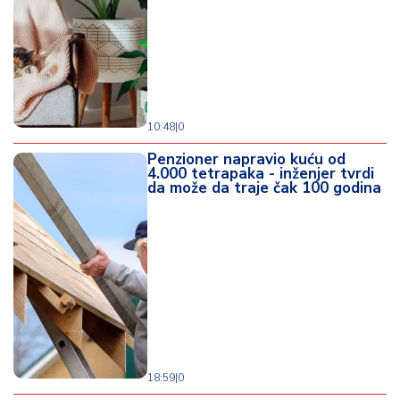
o
d
a
10:48
|
0
Penzioner napravio kuću od
4.000 tetrapaka - inženjer tvrdi
da može da traje čak 100 godina
18:59
|
0