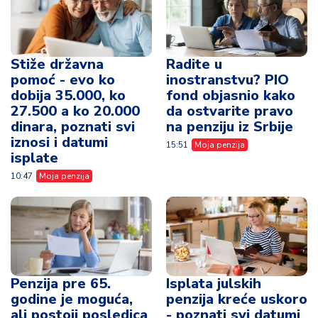
Stiže državna
Radite u
pomoć - evo ko
inostranstvu? PIO
dobija 35.000, ko
fond objasnio kako
27.500 a ko 20.000
da ostvarite pravo
dinara, poznati svi
na penziju iz Srbije
iznosi i datumi
15:51
Moja penzija
isplate
10:47
Moja penzija
Penzija pre 65.
Isplata julskih
godine je moguća,
penzija kreće uskoro
ali postoji posledica
- poznati svi datumi