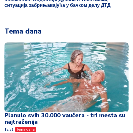
ситуација забрињавајућа у бачком делу ДТД
Tema dana
Planulo svih 30.000 vaučera - tri mesta su
najtraženija
12:31
Tema dana