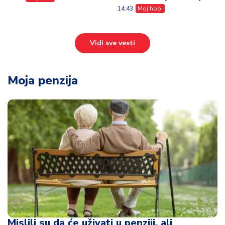
14:43
Moj hobi
Vidi sve vesti
Moja penzija
Mislili su da će uživati u penziji, ali