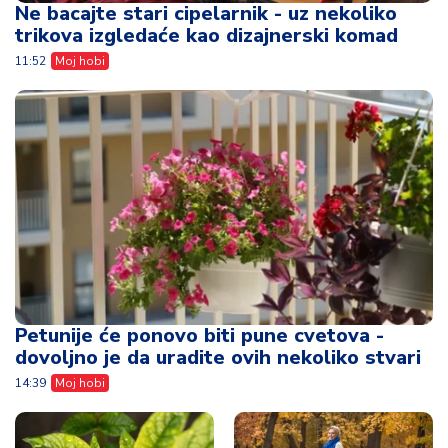
Ne bacajte stari cipelarnik - uz nekoliko
trikova izgledaće kao dizajnerski komad
11:52
Moj hobi
Petunije će ponovo biti pune cvetova -
dovoljno je da uradite ovih nekoliko stvari
14:39
Moj hobi