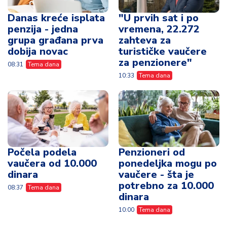
Danas kreće isplata
"U prvih sat i po
penzija - jedna
vremena, 22.272
grupa građana prva
zahteva za
dobija novac
turističke vaučere
za penzionere"
08:31
Tema dana
10:33
Tema dana
Počela podela
Penzioneri od
vaučera od 10.000
ponedeljka mogu po
dinara
vaučere - šta je
potrebno za 10.000
08:37
Tema dana
dinara
10:00
Tema dana