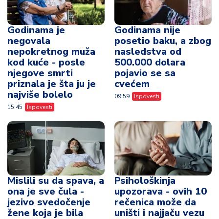
Godinama je
Godinama nije
negovala
posetio baku, a zbog
nepokretnog muža
nasledstva od
kod kuće - posle
500.000 dolara
njegove smrti
pojavio se sa
priznala je šta ju je
cvećem
najviše bolelo
09:59
Ispovesti
15:45
Ispovesti
Mislili su da spava, a
Psihološkinja
ona je sve čula -
upozorava - ovih 10
jezivo svedočenje
rečenica može da
žene koja je bila
uništi i najjaču vezu