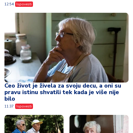
12:54
Ispovesti
Ceo život je živela za svoju decu, a oni su
pravu istinu shvatili tek kada je više nije
bilo
11:37
Ispovesti