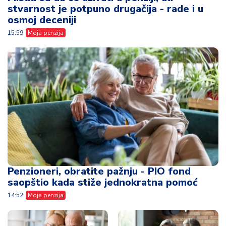
stvarnost je potpuno drugačija - rade i u
osmoj deceniji
15:59
Moja penzija
Penzioneri, obratite pažnju - PIO fond
saopštio kada stiže jednokratna pomoć
14:52
Moja penzija