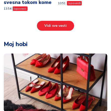
svesna tokom kome
10:51
Ispovesti
13:54
Ispovesti
Vidi sve vesti
Moj hobi