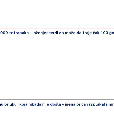
000 tetrapaka - inženjer tvrdi da može da traje čak 100 g
u priliku" koja nikada nije došla - njena priča rasplakala 