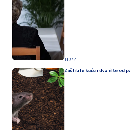
11:32
|
0
Zaštitite kuću i dvorište od 