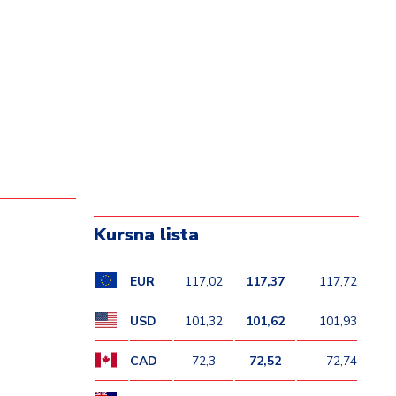
Kursna lista
EUR
117,02
117,37
117,72
USD
101,32
101,62
101,93
CAD
72,3
72,52
72,74