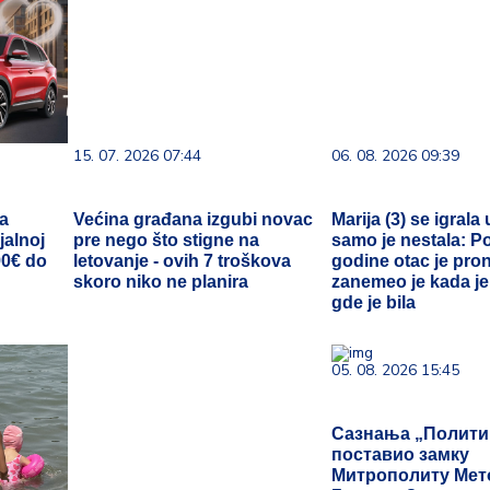
15. 07. 2026 07:44
06. 08. 2026 09:39
ja
Većina građana izgubi novac
Marija (3) se igrala 
jalnoj
pre nego što stigne na
samo je nestala: P
90€ do
letovanje - ovih 7 troškova
godine otac je pro
skoro niko ne planira
zanemeo je kada j
gde je bila
05. 08. 2026 15:45
Сазнања „Политик
поставио замку
Митрополиту Мето