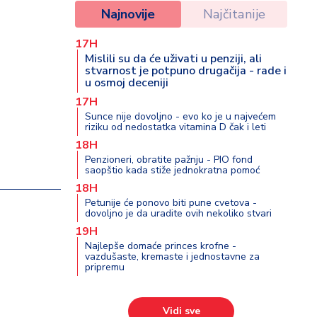
Najnovije
Najčitanije
17H
Mislili su da će uživati u penziji, ali
stvarnost je potpuno drugačija - rade i
u osmoj deceniji
17H
Sunce nije dovoljno - evo ko je u najvećem
riziku od nedostatka vitamina D čak i leti
18H
Penzioneri, obratite pažnju - PIO fond
saopštio kada stiže jednokratna pomoć
18H
Petunije će ponovo biti pune cvetova -
dovoljno je da uradite ovih nekoliko stvari
19H
Najlepše domaće princes krofne -
vazdušaste, kremaste i jednostavne za
pripremu
Vidi sve