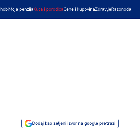
 hobi
Moja penzija
Kuća i porodica
Cene i kupovina
Zdravlje
Razonoda
Dodaj kao željeni izvor na google pretrazi