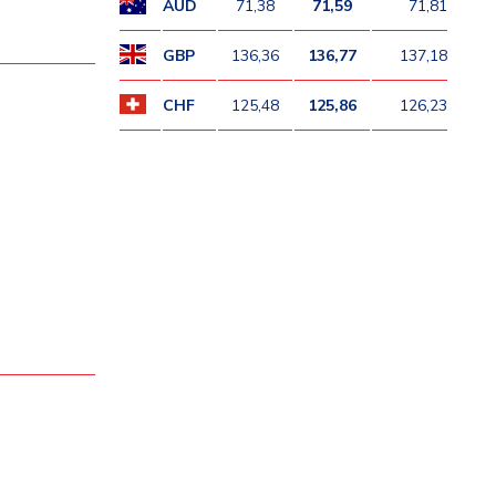
AUD
71,38
71,59
71,81
GBP
136,36
136,77
137,18
CHF
125,48
125,86
126,23