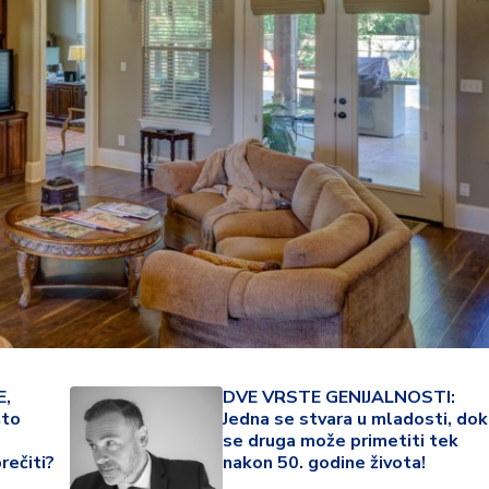
22 °
,
DVE VRSTE GENIJALNOSTI:
Lozni
što
Jedna se stvara u mladosti, dok
se druga može primetiti tek
rečiti?
nakon 50. godine života!