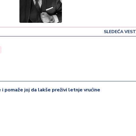
SLEDEĆA VEST
e i pomaže joj da lakše preživi letnje vrućine