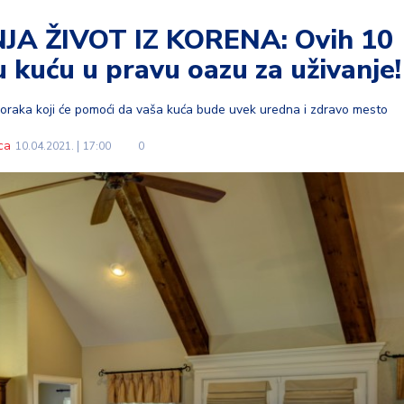
A ŽIVOT IZ KORENA: Ovih 10
 kuću u pravu oazu za uživanje!
t koraka koji će pomoći da vaša kuća bude uvek uredna i zdravo mesto
ca
10.04.2021.
17:00
0