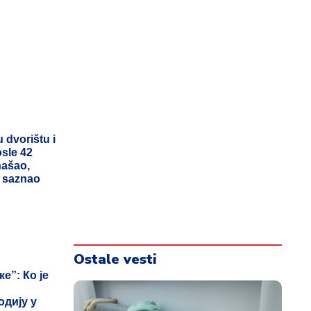
u dvorištu i
osle 42
našao,
e saznao
Ostale vesti
е”: Ко је
дију у