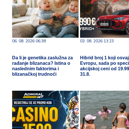
06. 08. 2026 06:38
03. 08. 2026 13:23
Da li je genetika zaslužna za
Hibrid broj 1 koji osva
rađanje blizanaca? Istina o
Evropu, sada po speci
naslednim faktorima i
akcijskoj ceni od 19.9
blizanačkoj trudnoći
31.8.