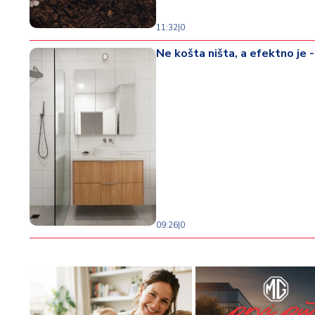
11:32
|
0
Ne košta ništa, a efektno je -
09:26
|
0