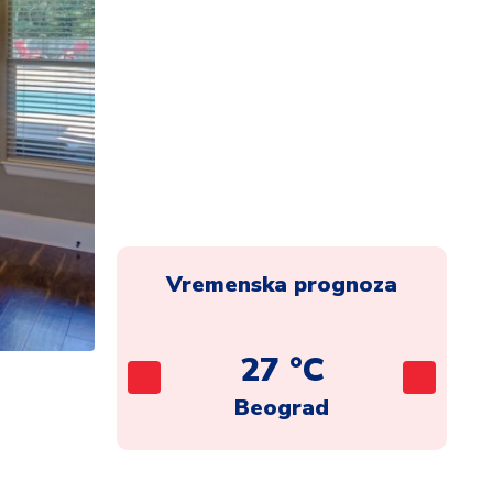
Vremenska prognoza
C
27 °C
ca
Beograd