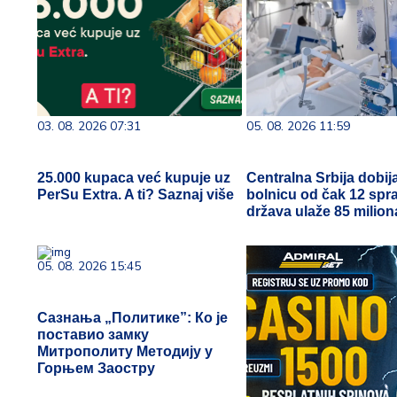
03. 08. 2026 07:31
05. 08. 2026 11:59
25.000 kupaca već kupuje uz
Centralna Srbija dobij
PerSu Extra. A ti? Saznaj više
bolnicu od čak 12 spra
država ulaže 85 milion
05. 08. 2026 15:45
Сазнања „Политике”: Ко је
поставио замку
Митрополиту Методију у
Горњем Заостру