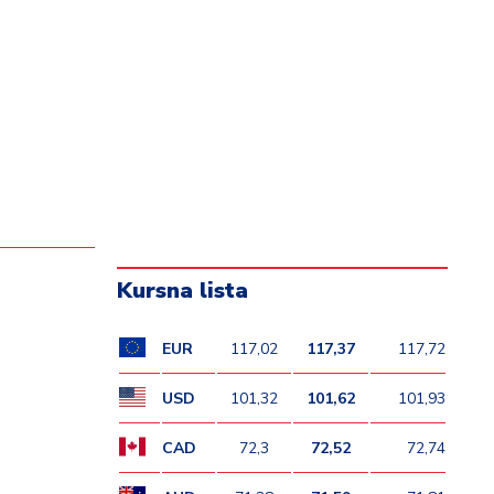
Kursna lista
EUR
117,02
117,37
117,72
USD
101,32
101,62
101,93
CAD
72,3
72,52
72,74