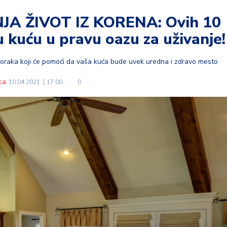
A ŽIVOT IZ KORENA: Ovih 10
 kuću u pravu oazu za uživanje!
t koraka koji će pomoći da vaša kuća bude uvek uredna i zdravo mesto
ca
10.04.2021.
17:00
0