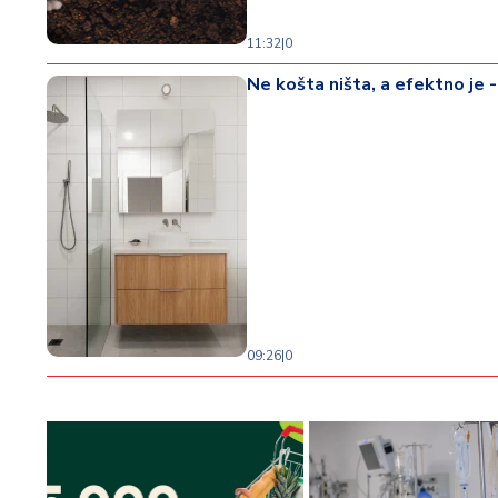
11:32
|
0
Ne košta ništa, a efektno je -
09:26
|
0