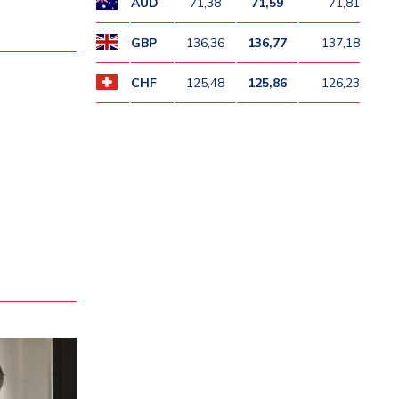
AUD
71,38
71,59
71,81
GBP
136,36
136,77
137,18
CHF
125,48
125,86
126,23