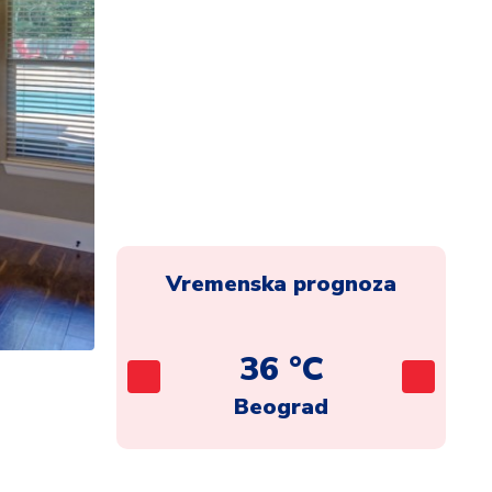
Vremenska prognoza
C
36 °C
ca
Beograd