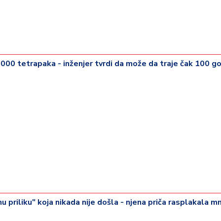
000 tetrapaka - inženjer tvrdi da može da traje čak 100 g
u priliku" koja nikada nije došla - njena priča rasplakala 