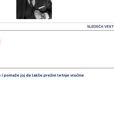
SLEDEĆA VEST
e i pomaže joj da lakše preživi letnje vrućine