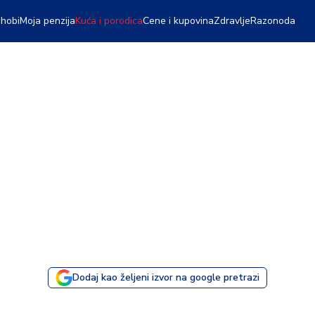
 hobi
Moja penzija
Kuća i porodica
Cene i kupovina
Zdravlje
Razonoda
Dodaj kao željeni izvor na google pretrazi