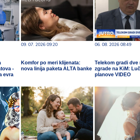
09. 07. 2026 09:20
06. 08. 2026 08:49
a
Komfor po meri klijenata:
Telekom gradi dve
tova -
nova linija paketa ALTA banke
zgrade na KiM: Luč
a evra
planove VIDEO