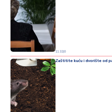
11:32
|
0
Zaštitite kuću i dvorište od 