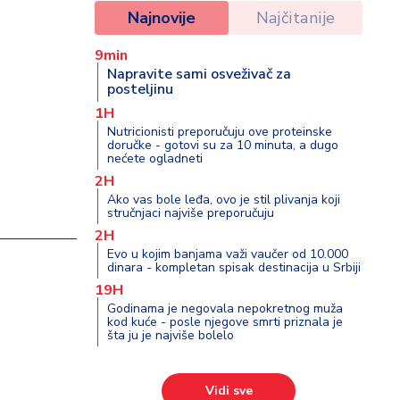
Najnovije
Najčitanije
9min
Napravite sami osveživač za
posteljinu
1H
Nutricionisti preporučuju ove proteinske
doručke - gotovi su za 10 minuta, a dugo
nećete ogladneti
2H
Ako vas bole leđa, ovo je stil plivanja koji
stručnjaci najviše preporučuju
2H
Evo u kojim banjama važi vaučer od 10.000
dinara - kompletan spisak destinacija u Srbiji
19H
Godinama je negovala nepokretnog muža
kod kuće - posle njegove smrti priznala je
šta ju je najviše bolelo
Vidi sve