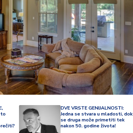
34 °
,
DVE VRSTE GENIJALNOSTI:
Lozni
što
Jedna se stvara u mladosti, dok
se druga može primetiti tek
rečiti?
nakon 50. godine života!