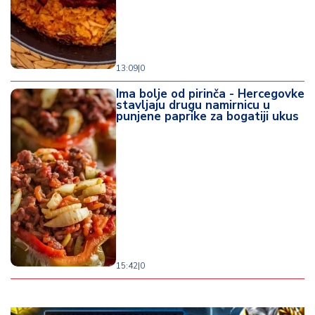
13:09
|
0
Ima bolje od pirinča - Hercegovke
stavljaju drugu namirnicu u
punjene paprike za bogatiji ukus
15:42
|
0