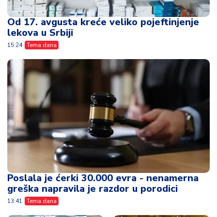
Od 17. avgusta kreće veliko pojeftinjenje
lekova u Srbiji
15:24
Tema dana
Poslala je ćerki 30.000 evra - nenamerna
greška napravila je razdor u porodici
13:41
Tema dana