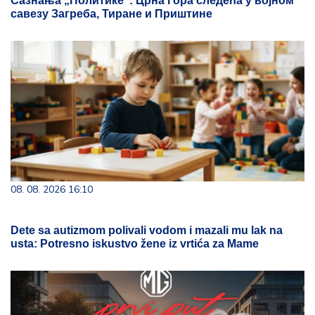
Сазнања „Политике”: Црна Гора следећа у војном
савезу Загреба, Тиране и Приштине
08. 08. 2026 16:10
Dete sa autizmom polivali vodom i mazali mu lak na
usta: Potresno iskustvo žene iz vrtića za Mame