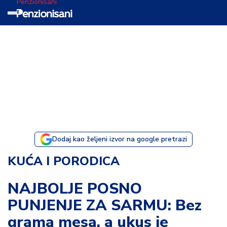
Penzionisani
T
e
m
a
d
a
n
a
Dodaj kao željeni izvor na google pretrazi
I
KUĆA I PORODICA
s
p
NAJBOLJE POSNO
o
PUNJENJE ZA SARMU: Bez
v
e
grama mesa, a ukus je
s