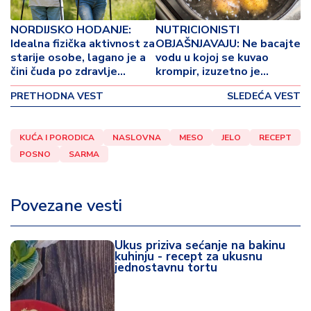
p
o
NORDIJSKO HODANJE:
NUTRICIONISTI
v
Idealna fizička aktivnost za
OBJAŠNJAVAJU: Ne bacajte
i
starije osobe, lagano je a
vodu u kojoj se kuvao
n
čini čuda po zdravlje
krompir, izuzetno je
a
organizma!
lekovita, evo kako se
PRETHODNA VEST
SLEDEĆA VEST
može iskoristiti!
Z
d
KUĆA I PORODICA
NASLOVNA
MESO
JELO
RECEPT
r
POSNO
SARMA
a
v
lj
Povezane vesti
e
R
Ukus priziva sećanje na bakinu
kuhinju - recept za ukusnu
a
jednostavnu tortu
z
o
n