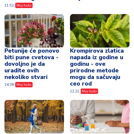
11:52
Moj hobi
Petunije će ponovo
Krompirova zlatica
biti pune cvetova -
napada iz godine u
dovoljno je da
godinu - ove
uradite ovih
prirodne metode
nekoliko stvari
mogu da sačuvaju
ceo rod
14:39
Moj hobi
12:21
Moj hobi