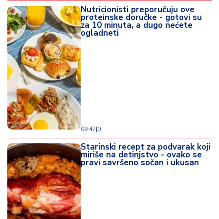
Nutricionisti preporučuju ove
proteinske doručke - gotovi su
za 10 minuta, a dugo nećete
ogladneti
09:47
|
0
Starinski recept za podvarak koji
miriše na detinjstvo - ovako se
pravi savršeno sočan i ukusan