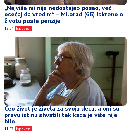
„Najviše mi nije nedostajao posao, već
osećaj da vredim“ – Milorad (65) iskreno o
životu posle penzije
12:54
Ispovesti
Ceo život je živela za svoju decu, a oni su
pravu istinu shvatili tek kada je više nije
bilo
11:37
Ispovesti