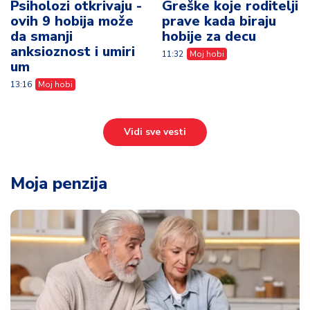
Psiholozi otkrivaju -
Greške koje roditelji
ovih 9 hobija može
prave kada biraju
da smanji
hobije za decu
anksioznost i umiri
11:32
Moj hobi
um
13:16
Moj hobi
Vidi sve vesti
Moja penzija