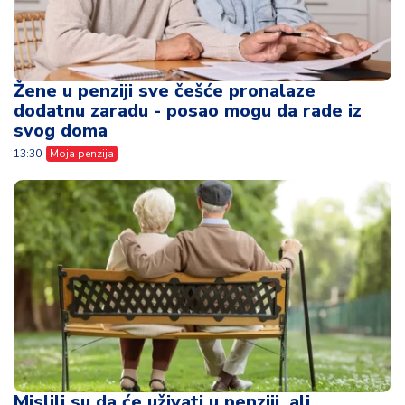
Žene u penziji sve češće pronalaze
dodatnu zaradu - posao mogu da rade iz
svog doma
13:30
Moja penzija
Mislili su da će uživati u penziji, ali