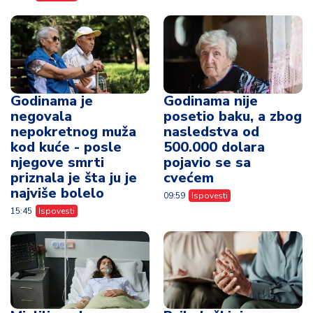
Godinama je
Godinama nije
negovala
posetio baku, a zbog
nepokretnog muža
nasledstva od
kod kuće - posle
500.000 dolara
njegove smrti
pojavio se sa
priznala je šta ju je
cvećem
najviše bolelo
09:59
Ispovesti
15:45
Ispovesti