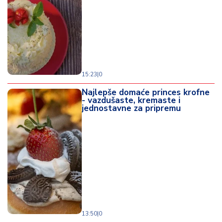
o
d
a
15:23
|
0
Najlepše domaće princes krofne
- vazdušaste, kremaste i
jednostavne za pripremu
13:50
|
0