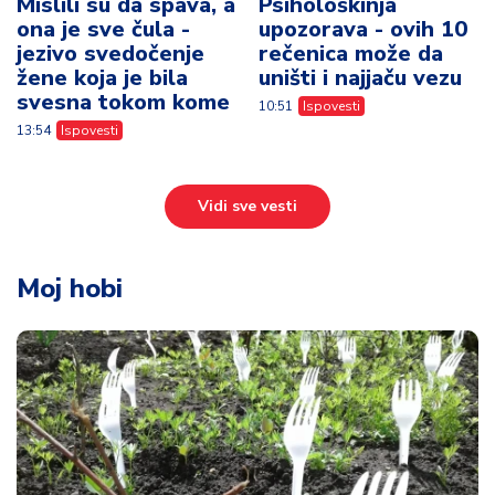
Mislili su da spava, a
Psihološkinja
ona je sve čula -
upozorava - ovih 10
jezivo svedočenje
rečenica može da
žene koja je bila
uništi i najjaču vezu
svesna tokom kome
10:51
Ispovesti
13:54
Ispovesti
Vidi sve vesti
Moj hobi