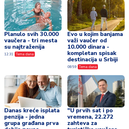
Planulo svih 30.000
Evo u kojim banjama
vaučera - tri mesta
važi vaučer od
su najtraženija
10.000 dinara -
kompletan spisak
12:31
Tema dana
destinacija u Srbiji
08:59
Tema dana
Danas kreće isplata
"U prvih sat i po
penzija - jedna
vremena, 22.272
grupa građana prva
zahteva za