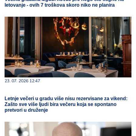
letovanje - ovih 7 troškova skoro niko ne planira
23. 07. 2026 12:47
Letnje večeri u gradu više nisu rezervisane za vikend:
Zašto sve više ljudi bira večeru koja se spontano
pretvori u druženje