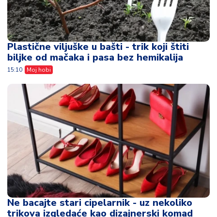
Plastične viljuške u bašti - trik koji štiti
biljke od mačaka i pasa bez hemikalija
15:10
Moj hobi
Ne bacajte stari cipelarnik - uz nekoliko
trikova izgledaće kao dizajnerski komad