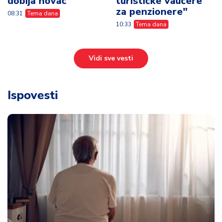
dobija novac
turističke vaučere
za penzionere"
08:31
Tema dana
10:33
Tema dana
Vidi sve vesti
Ispovesti