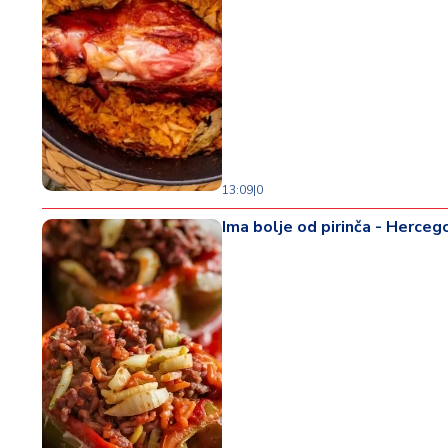
13:09
|
0
Ima bolje od pirinča - Herceg