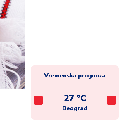
Vremenska prognoza
C
27 °C
ca
Beograd