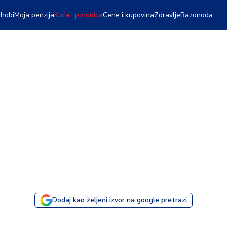
 hobi
Moja penzija
Kuća i porodica
Cene i kupovina
Zdravlje
Razonoda
Dodaj kao željeni izvor na google pretrazi