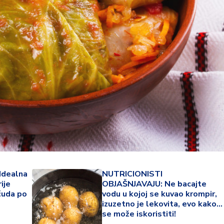
22 °
Idealna
NUTRICIONISTI
ije
OBJAŠNJAVAJU: Ne bacajte
Lozni
 čuda po
vodu u kojoj se kuvao krompir,
izuzetno je lekovita, evo kako
se može iskoristiti!