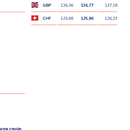
GBP
136,36
136,77
137,18
CHF
125,48
125,86
126,23
или своје