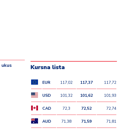
i ukus
Kursna lista
EUR
117,02
117,37
117,72
USD
101,32
101,62
101,93
CAD
72,3
72,52
72,74
AUD
71,38
71,59
71,81