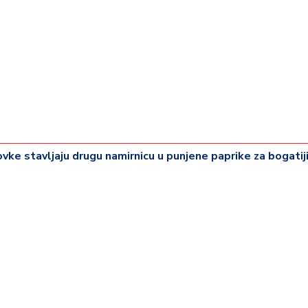
ovke stavljaju drugu namirnicu u punjene paprike za bogatij