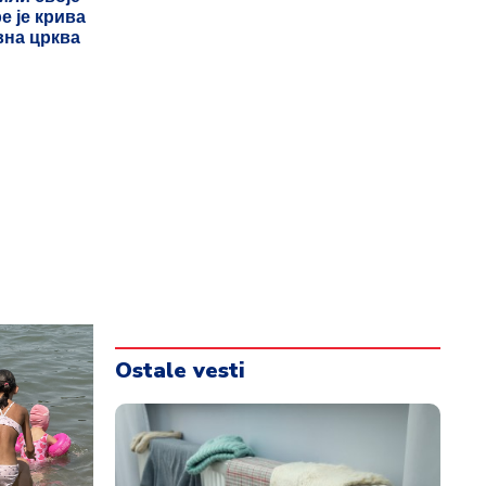
е је крива
вна црква
Ostale vesti