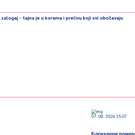
zalogaj - tajna je u korama i prelivu koji svi obožavaju
07. 08. 2026 15:07
Блокадери помер