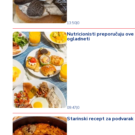
o
d
a
13:50
|
0
Nutricionisti preporučuju ove
ogladneti
09:47
|
0
Starinski recept za podvarak 