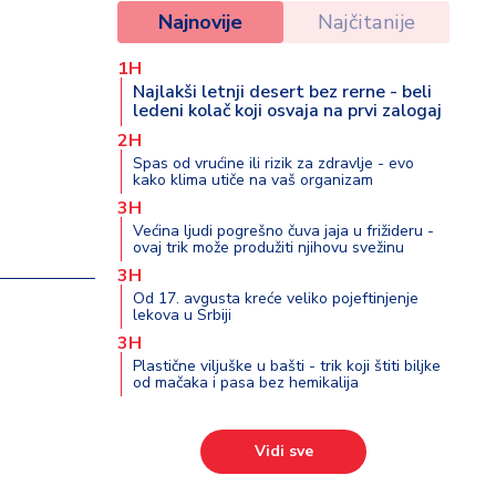
Najnovije
Najčitanije
1H
Najlakši letnji desert bez rerne - beli
ledeni kolač koji osvaja na prvi zalogaj
2H
Spas od vrućine ili rizik za zdravlje - evo
kako klima utiče na vaš organizam
3H
Većina ljudi pogrešno čuva jaja u frižideru -
ovaj trik može produžiti njihovu svežinu
3H
Od 17. avgusta kreće veliko pojeftinjenje
lekova u Srbiji
3H
Plastične viljuške u bašti - trik koji štiti biljke
od mačaka i pasa bez hemikalija
Vidi sve