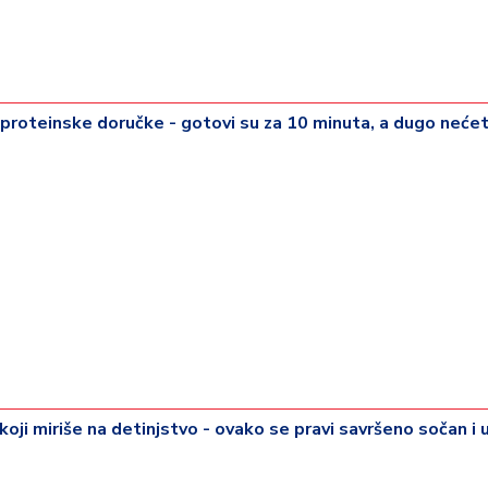
 proteinske doručke - gotovi su za 10 minuta, a dugo neće
koji miriše na detinjstvo - ovako se pravi savršeno sočan i