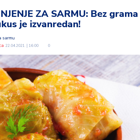
NJENJE ZA SARMU: Bez grama
kus je izvanredan!
za sarmu
ca
22.04.2021.
16:00
0