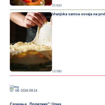
15:42
|
0
Vranjska samsa osvaja na prvi 
10:38
|
0
07. 08. 2026 09:14
Сазнања „Политике”: Црна