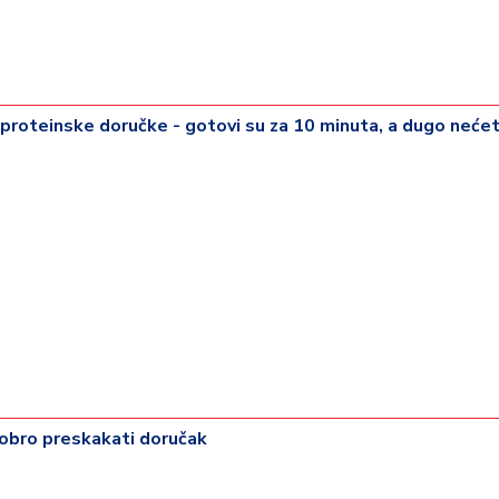
 proteinske doručke - gotovi su za 10 minuta, a dugo neće
dobro preskakati doručak