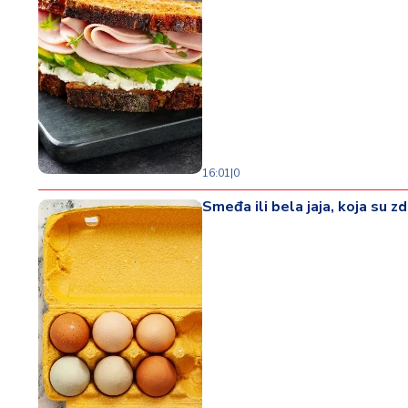
16:01
|
0
Smeđa ili bela jaja, koja su z