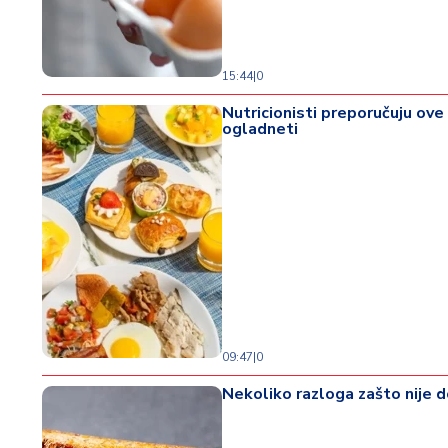
o
d
a
15:44
|
0
Nutricionisti preporučuju ove
ogladneti
09:47
|
0
Nekoliko razloga zašto nije 