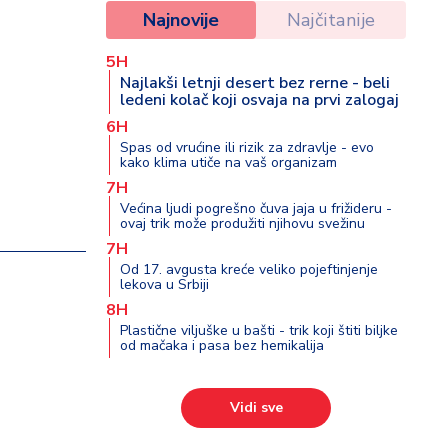
Najnovije
Najčitanije
5H
Najlakši letnji desert bez rerne - beli
ledeni kolač koji osvaja na prvi zalogaj
6H
Spas od vrućine ili rizik za zdravlje - evo
kako klima utiče na vaš organizam
7H
Većina ljudi pogrešno čuva jaja u frižideru -
ovaj trik može produžiti njihovu svežinu
7H
Od 17. avgusta kreće veliko pojeftinjenje
lekova u Srbiji
8H
Plastične viljuške u bašti - trik koji štiti biljke
od mačaka i pasa bez hemikalija
Vidi sve