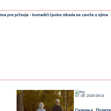
ajima pre prženja - komadići ljuske nikada ne završe u njima
07. 08. 2026 09:14
Сазнања „Полити