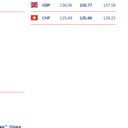
GBP
136,36
136,77
137,18
CHF
125,48
125,86
126,23
ке”: Црна