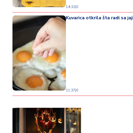
14:32
|
0
Kuvarica otkrila šta radi sa j
11:37
|
0