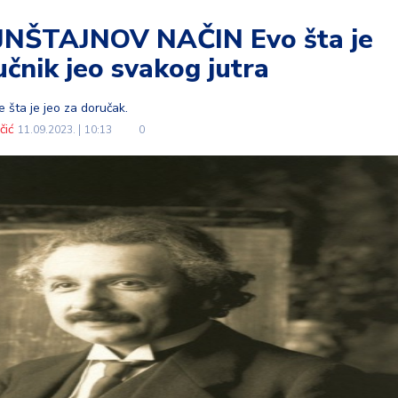
NŠTAJNOV NAČIN Evo šta je
učnik jeo svakog jutra
 šta je jeo za doručak.
čić
11.09.2023.
10:13
0