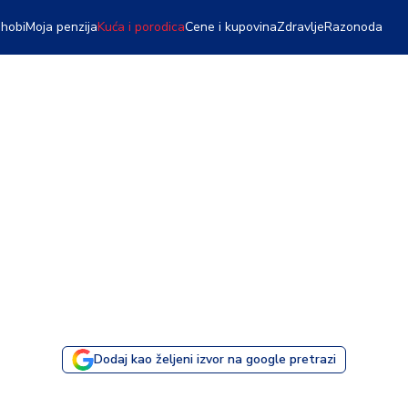
 hobi
Moja penzija
Kuća i porodica
Cene i kupovina
Zdravlje
Razonoda
Dodaj kao željeni izvor na google pretrazi