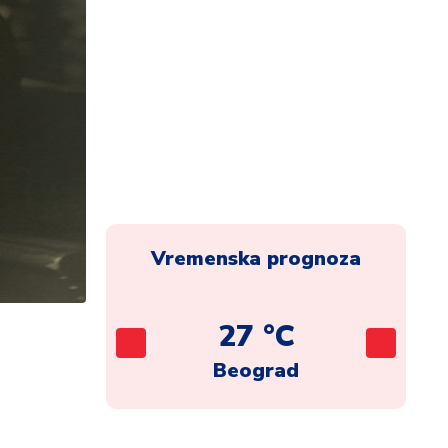
Vremenska prognoza
C
27 °C
ca
Beograd