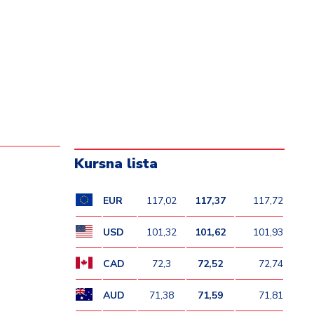
Kursna lista
EUR
117,02
117,37
117,72
USD
101,32
101,62
101,93
CAD
72,3
72,52
72,74
AUD
71,38
71,59
71,81