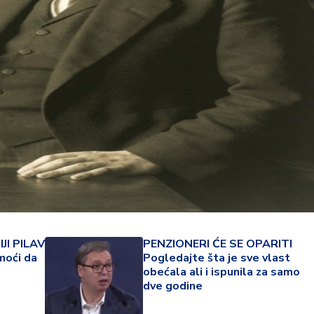
22 °
JI PILAV
PENZIONERI ĆE SE OPARITI
moći da
Pogledajte šta je sve vlast
Lozni
obećala ali i ispunila za samo
dve godine