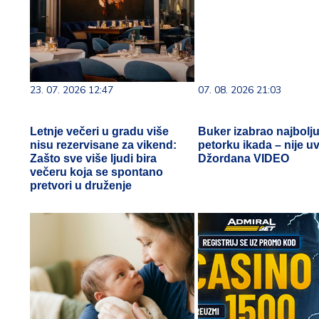
23. 07. 2026 12:47
07. 08. 2026 21:03
Letnje večeri u gradu više
Buker izabrao najbolj
nisu rezervisane za vikend:
petorku ikada – nije uv
Zašto sve više ljudi bira
Džordana VIDEO
večeru koja se spontano
pretvori u druženje