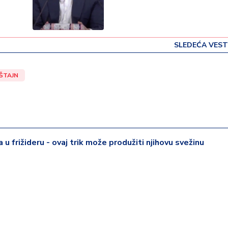
SLEDEĆA VEST
ŠTAJN
a u frižideru - ovaj trik može produžiti njihovu svežinu