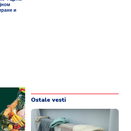
ојном
иране и
Ostale vesti