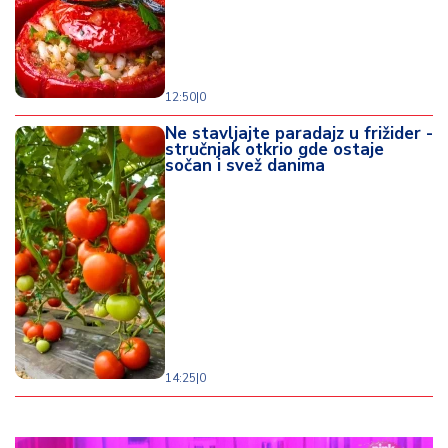
12:50
|
0
Ne stavljajte paradajz u frižider -
stručnjak otkrio gde ostaje
sočan i svež danima
14:25
|
0