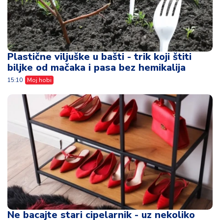
Plastične viljuške u bašti - trik koji štiti
biljke od mačaka i pasa bez hemikalija
15:10
Moj hobi
Ne bacajte stari cipelarnik - uz nekoliko