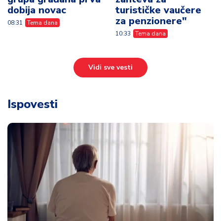
dobija novac
turističke vaučere
za penzionere"
08:31
Tema dana
10:33
Tema dana
Vidi sve vesti
Ispovesti