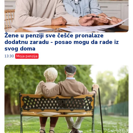
Žene u penziji sve češće pronalaze
dodatnu zaradu - posao mogu da rade iz
svog doma
13:30
Moja penzija