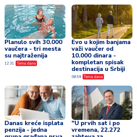
Planulo svih 30.000
Evo u kojim banjama
vaučera - tri mesta
važi vaučer od
su najtraženija
10.000 dinara -
kompletan spisak
12:31
Tema dana
destinacija u Srbiji
08:59
Tema dana
Danas kreće isplata
"U prvih sat i po
penzija - jedna
vremena, 22.272
grupa građana prva
zahteva za