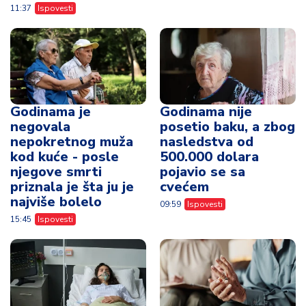
11:37
Ispovesti
Godinama je
Godinama nije
negovala
posetio baku, a zbog
nepokretnog muža
nasledstva od
kod kuće - posle
500.000 dolara
njegove smrti
pojavio se sa
priznala je šta ju je
cvećem
najviše bolelo
09:59
Ispovesti
15:45
Ispovesti