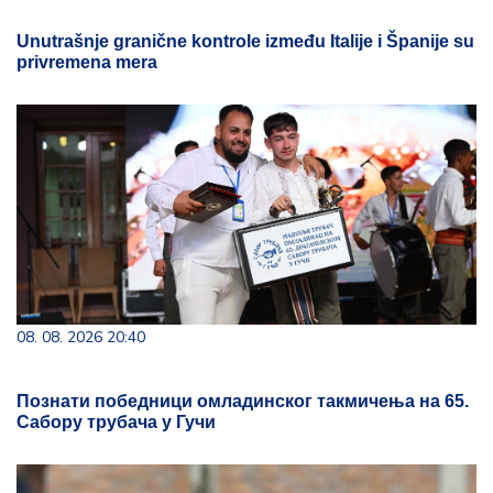
Unutrašnje granične kontrole između Italije i Španije su
privremena mera
08. 08. 2026 20:40
Познати победници омладинског такмичења на 65.
Сабору трубача у Гучи