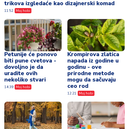
trikova izgledaće kao dizajnerski komad
11:52
Moj hobi
Petunije će ponovo
Krompirova zlatica
biti pune cvetova -
napada iz godine u
dovoljno je da
godinu - ove
uradite ovih
prirodne metode
nekoliko stvari
mogu da sačuvaju
ceo rod
14:39
Moj hobi
12:21
Moj hobi