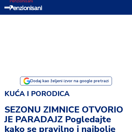
Penzionisani
T
e
m
a
d
a
n
a
Dodaj kao željeni izvor na google pretrazi
I
KUĆA I PORODICA
s
p
SEZONU ZIMNICE OTVORIO
o
JE PARADAJZ Pogledajte
v
e
kako se pravilno i najbolje
s