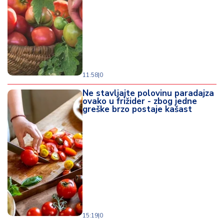
o
d
a
11:58
|
0
Ne stavljajte polovinu paradajza
ovako u frižider - zbog jedne
greške brzo postaje kašast
15:19
|
0