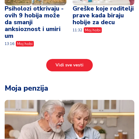
Psiholozi otkrivaju -
Greške koje roditelji
ovih 9 hobija može
prave kada biraju
da smanji
hobije za decu
anksioznost i umiri
11:32
Moj hobi
um
13:16
Moj hobi
Vidi sve vesti
Moja penzija