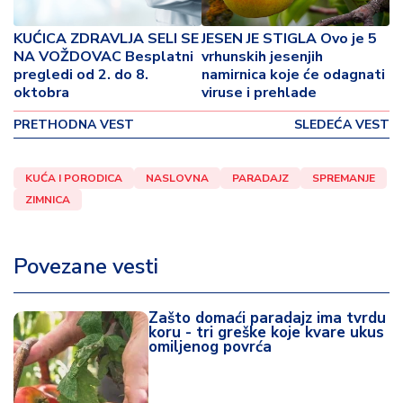
p
o
KUĆICA ZDRAVLJA SELI SE
JESEN JE STIGLA Ovo je 5
v
NA VOŽDOVAC Besplatni
vrhunskih jesenjih
i
pregledi od 2. do 8.
namirnica koje će odagnati
n
oktobra
viruse i prehlade
a
PRETHODNA VEST
SLEDEĆA VEST
Z
d
KUĆA I PORODICA
NASLOVNA
PARADAJZ
SPREMANJE
r
ZIMNICA
a
v
lj
Povezane vesti
e
R
Zašto domaći paradajz ima tvrdu
koru - tri greške koje kvare ukus
a
omiljenog povrća
z
o
n