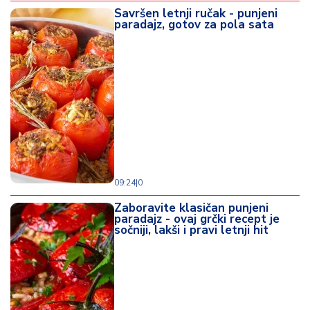
Savršen letnji ručak - punjeni
paradajz, gotov za pola sata
09:24
|
0
Zaboravite klasičan punjeni
paradajz - ovaj grčki recept je
sočniji, lakši i pravi letnji hit