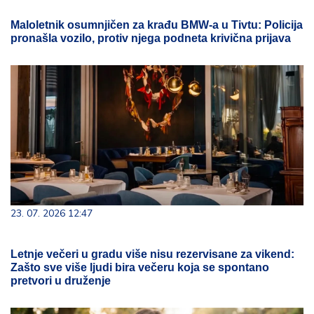
Maloletnik osumnjičen za krađu BMW-a u Tivtu: Policija
pronašla vozilo, protiv njega podneta krivična prijava
23. 07. 2026 12:47
Letnje večeri u gradu više nisu rezervisane za vikend:
Zašto sve više ljudi bira večeru koja se spontano
pretvori u druženje