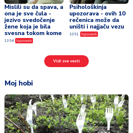
Mislili su da spava, a
Psihološkinja
ona je sve čula -
upozorava - ovih 10
jezivo svedočenje
rečenica može da
žene koja je bila
uništi i najjaču vezu
svesna tokom kome
10:51
Ispovesti
13:54
Ispovesti
Vidi sve vesti
Moj hobi