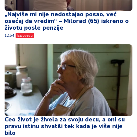
„Najviše mi nije nedostajao posao, već
osećaj da vredim“ – Milorad (65) iskreno o
životu posle penzije
12:54
Ispovesti
Ceo život je živela za svoju decu, a oni su
pravu istinu shvatili tek kada je više nije
bilo