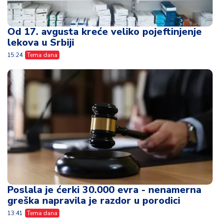
Od 17. avgusta kreće veliko pojeftinjenje
lekova u Srbiji
15:24
Tema dana
Poslala je ćerki 30.000 evra - nenamerna
greška napravila je razdor u porodici
13:41
Tema dana