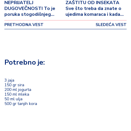
p
NEPRIJATELJ
ZAŠTITU OD INSEKATA
o
DUGOVEČNOSTI To je
Sve što treba da znate o
v
poruka stogodišnjeg
ujedima komaraca i kada
lekara
treba otići lekaru
i
PRETHODNA VEST
SLEDEĆA VEST
n
a
Z
d
Potrebno je:
r
a
v
lj
3 jaja
150 gr sira
e
200 ml jogurta
150 ml mleka
50 ml ulja
R
500 gr tanjih kora
a
z
o
n