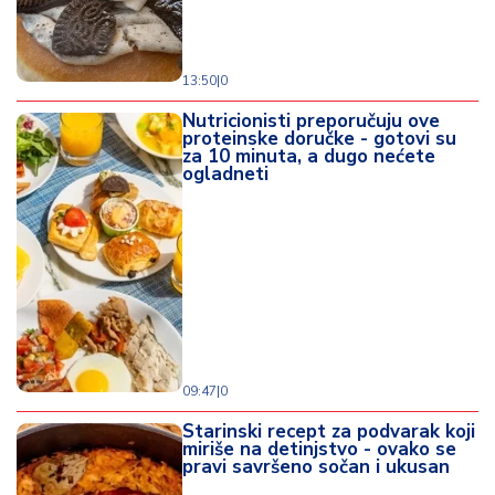
13:50
|
0
Nutricionisti preporučuju ove
proteinske doručke - gotovi su
za 10 minuta, a dugo nećete
ogladneti
09:47
|
0
Starinski recept za podvarak koji
miriše na detinjstvo - ovako se
pravi savršeno sočan i ukusan