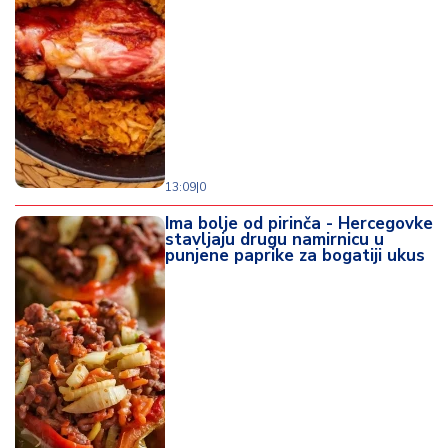
13:09
|
0
Ima bolje od pirinča - Hercegovke
stavljaju drugu namirnicu u
punjene paprike za bogatiji ukus