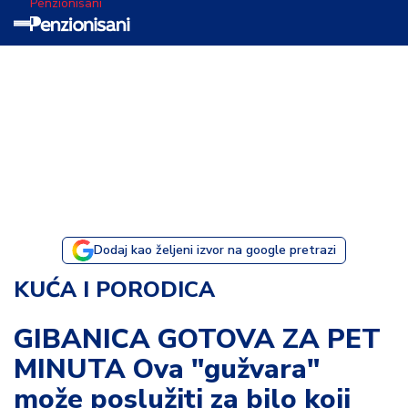
Penzionisani
T
e
m
a
d
a
n
a
Dodaj kao željeni izvor na google pretrazi
I
KUĆA I PORODICA
s
p
GIBANICA GOTOVA ZA PET
o
MINUTA Ova "gužvara"
v
e
može poslužiti za bilo koji
s