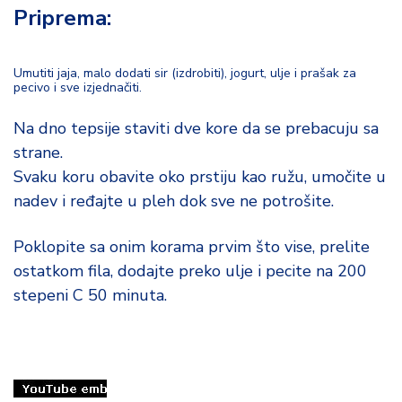
o
Priprema:
d
a
Umutiti jaja, malo dodati sir (izdrobiti), jogurt, ulje i prašak za
pecivo i sve izjednačiti.
Na dno tepsije staviti dve kore da se prebacuju sa
strane.
Svaku koru obavite oko prstiju kao ružu, umočite u
nadev i ređajte u pleh dok sve ne potrošite.
Poklopite sa onim korama prvim što vise, prelite
ostatkom fila, dodajte preko ulje i pecite na 200
stepeni C 50 minuta.