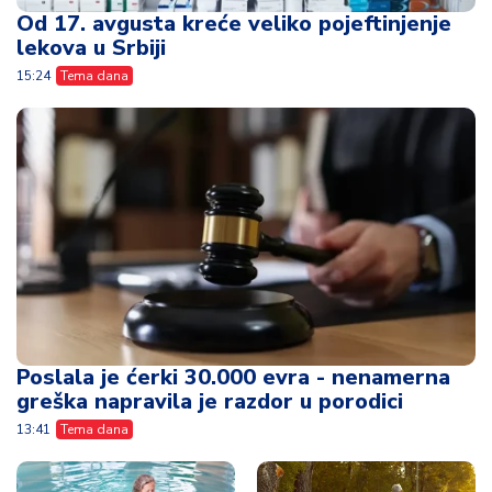
Od 17. avgusta kreće veliko pojeftinjenje
lekova u Srbiji
15:24
Tema dana
Poslala je ćerki 30.000 evra - nenamerna
greška napravila je razdor u porodici
13:41
Tema dana