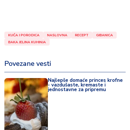
KUĆA I PORODICA
NASLOVNA
RECEPT
GIBANICA
BAKA JELINA KUHINJA
Povezane vesti
Najlepše domaće princes krofne
- vazdušaste, kremaste i
jednostavne za pripremu