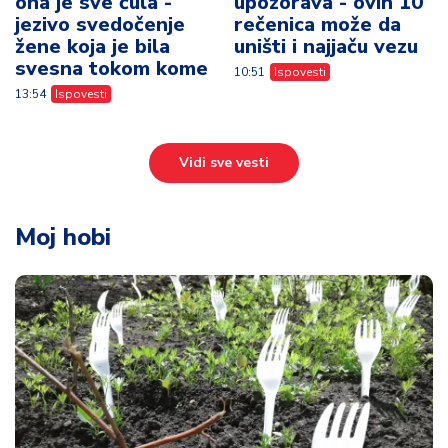
ona je sve čula -
upozorava - ovih 10
jezivo svedočenje
rečenica može da
žene koja je bila
uništi i najjaču vezu
svesna tokom kome
10:51
Ispovesti
13:54
Ispovesti
Vidi sve vesti
Moj hobi