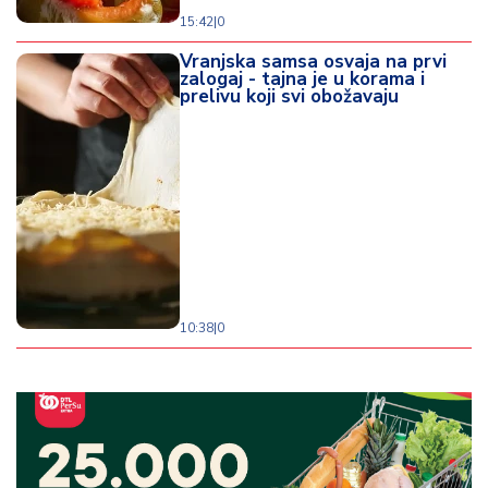
15:42
|
0
Vranjska samsa osvaja na prvi
zalogaj - tajna je u korama i
prelivu koji svi obožavaju
10:38
|
0