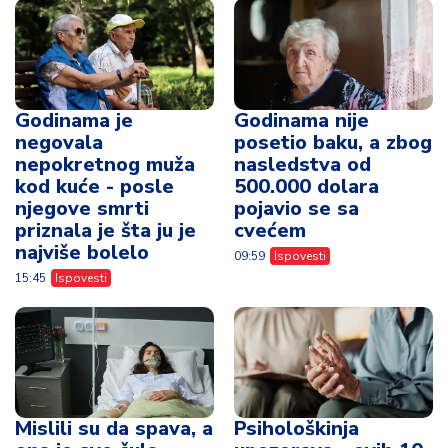
Godinama je
Godinama nije
negovala
posetio baku, a zbog
nepokretnog muža
nasledstva od
kod kuće - posle
500.000 dolara
njegove smrti
pojavio se sa
priznala je šta ju je
cvećem
najviše bolelo
09:59
Ispovesti
15:45
Ispovesti
Mislili su da spava, a
Psihološkinja