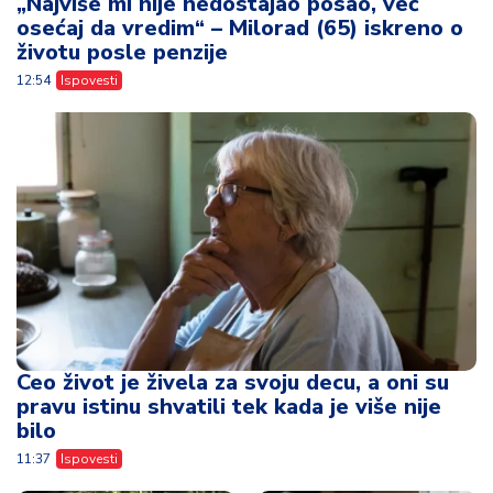
„Najviše mi nije nedostajao posao, već
osećaj da vredim“ – Milorad (65) iskreno o
životu posle penzije
12:54
Ispovesti
Ceo život je živela za svoju decu, a oni su
pravu istinu shvatili tek kada je više nije
bilo
11:37
Ispovesti