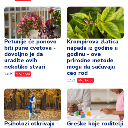
Petunije će ponovo
Krompirova zlatica
biti pune cvetova -
napada iz godine u
dovoljno je da
godinu - ove
uradite ovih
prirodne metode
nekoliko stvari
mogu da sačuvaju
ceo rod
14:39
Moj hobi
12:21
Moj hobi
Psiholozi otkrivaju -
Greške koje roditelji