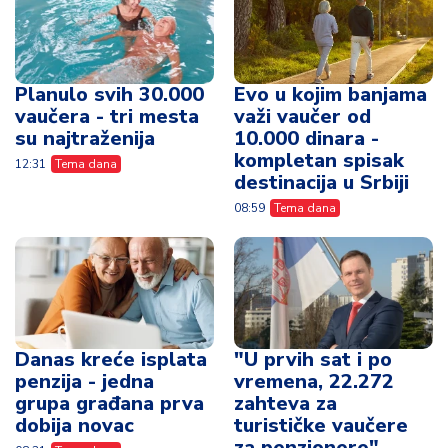
Planulo svih 30.000
Evo u kojim banjama
vaučera - tri mesta
važi vaučer od
su najtraženija
10.000 dinara -
kompletan spisak
12:31
Tema dana
destinacija u Srbiji
08:59
Tema dana
Danas kreće isplata
"U prvih sat i po
penzija - jedna
vremena, 22.272
grupa građana prva
zahteva za
dobija novac
turističke vaučere
za penzionere"