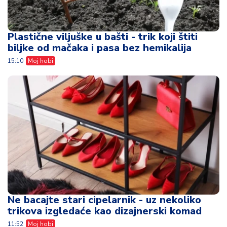
Plastične viljuške u bašti - trik koji štiti
biljke od mačaka i pasa bez hemikalija
15:10
Moj hobi
Ne bacajte stari cipelarnik - uz nekoliko
trikova izgledaće kao dizajnerski komad
11:52
Moj hobi