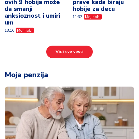
ovih 9 hobija može
prave kada biraju
da smanji
hobije za decu
anksioznost i umiri
11:32
Moj hobi
um
13:16
Moj hobi
Vidi sve vesti
Moja penzija