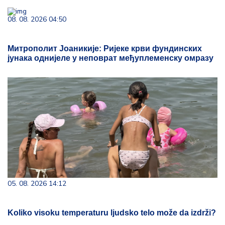
08. 08. 2026 04:50
Митрополит Јоаникије: Ријеке крви фундинских
јунака однијеле у неповрат међуплеменску омразу
05. 08. 2026 14:12
Koliko visoku temperaturu ljudsko telo može da izdrži?