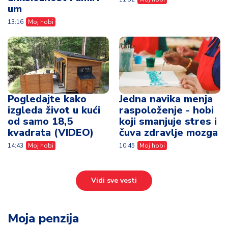
um
13:16
Moj hobi
Pogledajte kako
Jedna navika menja
izgleda život u kući
raspoloženje - hobi
od samo 18,5
koji smanjuje stres i
kvadrata (VIDEO)
čuva zdravlje mozga
14:43
Moj hobi
10:45
Moj hobi
Vidi sve vesti
Moja penzija