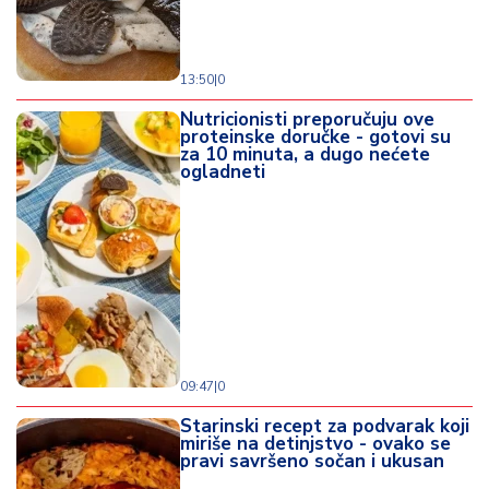
13:50
|
0
Nutricionisti preporučuju ove
proteinske doručke - gotovi su
za 10 minuta, a dugo nećete
ogladneti
09:47
|
0
Starinski recept za podvarak koji
miriše na detinjstvo - ovako se
pravi savršeno sočan i ukusan