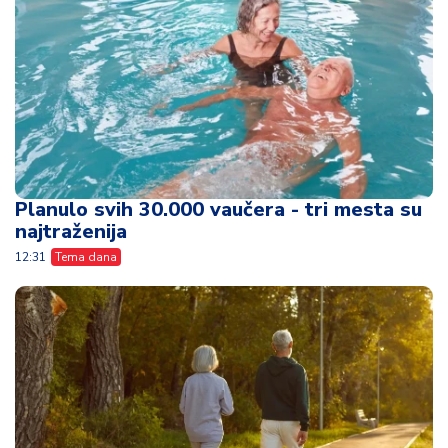
Planulo svih 30.000 vaučera - tri mesta su
najtraženija
12:31
Tema dana