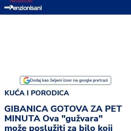
Penzionisani
T
e
m
a
d
a
n
a
Dodaj kao željeni izvor na google pretrazi
I
KUĆA I PORODICA
s
p
GIBANICA GOTOVA ZA PET
o
MINUTA Ova "gužvara"
v
e
može poslužiti za bilo koji
s