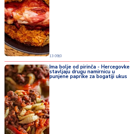
13:09
|
0
Ima bolje od pirinča - Hercegovke
stavljaju drugu namirnicu u
punjene paprike za bogatiji ukus