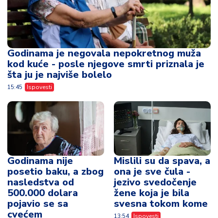
Godinama je negovala nepokretnog muža
kod kuće - posle njegove smrti priznala je
šta ju je najviše bolelo
15:45
Ispovesti
Godinama nije
Mislili su da spava, a
posetio baku, a zbog
ona je sve čula -
nasledstva od
jezivo svedočenje
500.000 dolara
žene koja je bila
pojavio se sa
svesna tokom kome
cvećem
13:54
Ispovesti