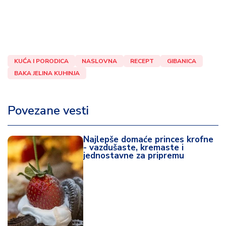
KUĆA I PORODICA
NASLOVNA
RECEPT
GIBANICA
BAKA JELINA KUHINJA
Povezane vesti
Najlepše domaće princes krofne
- vazdušaste, kremaste i
jednostavne za pripremu