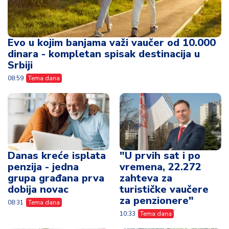
Evo u kojim banjama važi vaučer od 10.000
dinara - kompletan spisak destinacija u
Srbiji
08:59
Tema dana
Danas kreće isplata
"U prvih sat i po
penzija - jedna
vremena, 22.272
grupa građana prva
zahteva za
dobija novac
turističke vaučere
za penzionere"
08:31
Tema dana
10:33
Tema dana