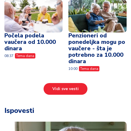
Počela podela
Penzioneri od
vaučera od 10.000
ponedeljka mogu po
dinara
vaučere - šta je
potrebno za 10.000
08:37
Tema dana
dinara
10:00
Tema dana
Vidi sve vesti
Ispovesti