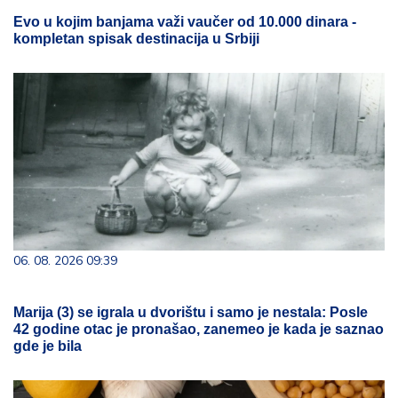
Evo u kojim banjama važi vaučer od 10.000 dinara -
kompletan spisak destinacija u Srbiji
06. 08. 2026 09:39
Marija (3) se igrala u dvorištu i samo je nestala: Posle
42 godine otac je pronašao, zanemeo je kada je saznao
gde je bila