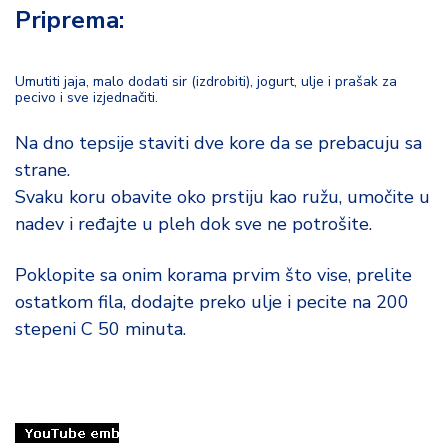
o
Priprema:
d
a
Umutiti jaja, malo dodati sir (izdrobiti), jogurt, ulje i prašak za
pecivo i sve izjednačiti.
Na dno tepsije staviti dve kore da se prebacuju sa
strane.
Svaku koru obavite oko prstiju kao ružu, umočite u
nadev i ređajte u pleh dok sve ne potrošite.
Poklopite sa onim korama prvim što vise, prelite
ostatkom fila, dodajte preko ulje i pecite na 200
stepeni C 50 minuta.