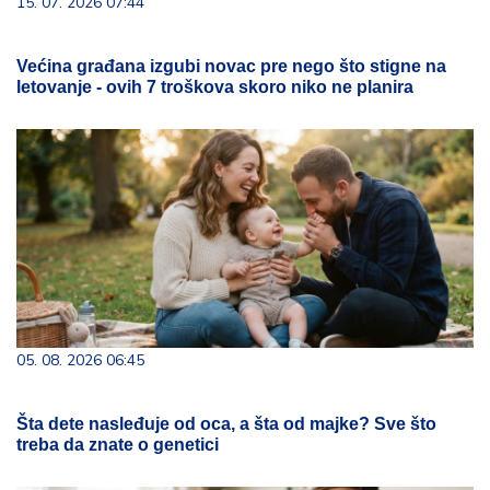
15. 07. 2026 07:44
Većina građana izgubi novac pre nego što stigne na
letovanje - ovih 7 troškova skoro niko ne planira
05. 08. 2026 06:45
Šta dete nasleđuje od oca, a šta od majke? Sve što
treba da znate o genetici