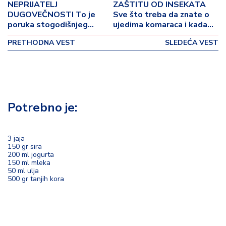
p
NEPRIJATELJ
ZAŠTITU OD INSEKATA
o
DUGOVEČNOSTI To je
Sve što treba da znate o
v
poruka stogodišnjeg
ujedima komaraca i kada
lekara
treba otići lekaru
i
PRETHODNA VEST
SLEDEĆA VEST
n
a
Z
d
Potrebno je:
r
a
v
lj
3 jaja
150 gr sira
e
200 ml jogurta
150 ml mleka
50 ml ulja
R
500 gr tanjih kora
a
z
o
n