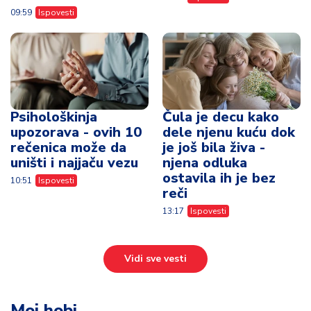
09:59
Ispovesti
Psihološkinja
Čula je decu kako
upozorava - ovih 10
dele njenu kuću dok
rečenica može da
je još bila živa -
uništi i najjaču vezu
njena odluka
ostavila ih je bez
10:51
Ispovesti
reči
13:17
Ispovesti
Vidi sve vesti
Moj hobi