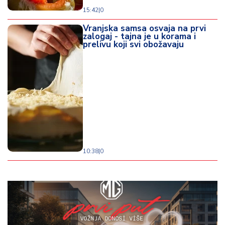
15:42
|
0
Vranjska samsa osvaja na prvi
zalogaj - tajna je u korama i
prelivu koji svi obožavaju
10:38
|
0