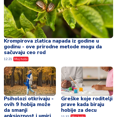
Krompirova zlatica napada iz godine u
godinu - ove prirodne metode mogu da
sačuvaju ceo rod
12:21
Moj hobi
Psiholozi otkrivaju -
Greške koje roditelji
ovih 9 hobija može
prave kada biraju
da smanji
hobije za decu
anksioznost i umiri
11:32
Moj hobi