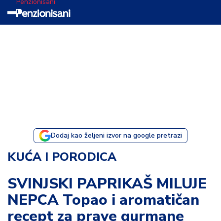
Penzionisani
T
e
m
a
d
a
n
a
Dodaj kao željeni izvor na google pretrazi
I
KUĆA I PORODICA
s
p
SVINJSKI PAPRIKAŠ MILUJE
o
NEPCA Topao i aromatičan
v
e
recept za prave gurmane
s