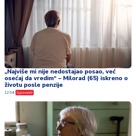
„Najviše mi nije nedostajao posao, već
osećaj da vredim“ – Milorad (65) iskreno o
životu posle penzije
12:54
Ispovesti