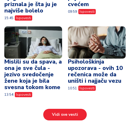
priznala je šta ju je
cvećem
najviše bolelo
09:59
Ispovesti
15:45
Ispovesti
Mislili su da spava, a
Psihološkinja
ona je sve čula -
upozorava - ovih 10
jezivo svedočenje
rečenica može da
žene koja je bila
uništi i najjaču vezu
svesna tokom kome
10:51
Ispovesti
13:54
Ispovesti
Vidi sve vesti