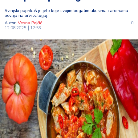
t
Svinjski paprikaš je jelo koje svojim bogatim ukusima i aromama
i
osvaja na prvi zalogaj.
Autor:
Vesna Pejčić
0
M
12.08.2025.
12:53
oj
h
o
bi
M
oj
a
p
e
n
zij
a
K