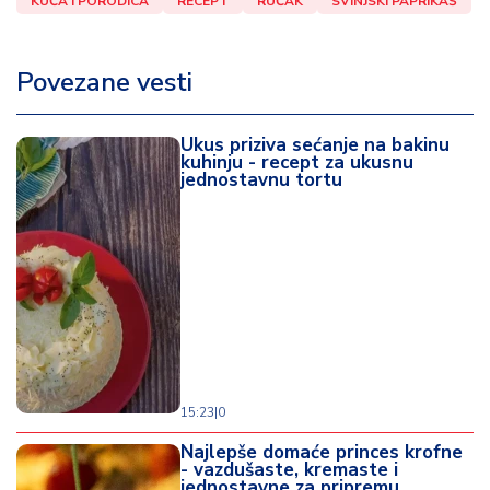
KUĆA I PORODICA
RECEPT
RUČAK
SVINJSKI PAPRIKAŠ
Povezane vesti
Ukus priziva sećanje na bakinu
kuhinju - recept za ukusnu
jednostavnu tortu
15:23
|
0
Najlepše domaće princes krofne
- vazdušaste, kremaste i
jednostavne za pripremu