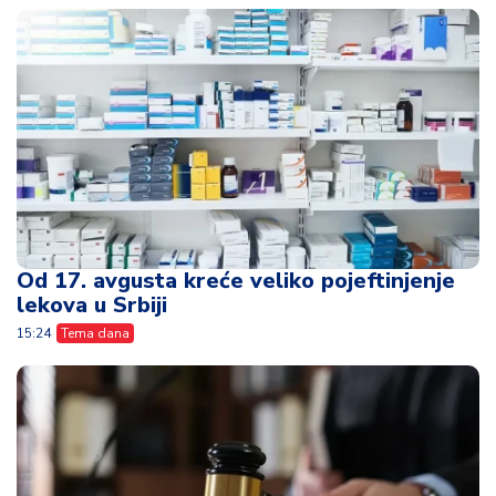
Od 17. avgusta kreće veliko pojeftinjenje
lekova u Srbiji
15:24
Tema dana