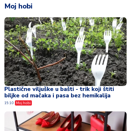
Moj hobi
Plastične viljuške u bašti - trik koji štiti
biljke od mačaka i pasa bez hemikalija
15:10
Moj hobi