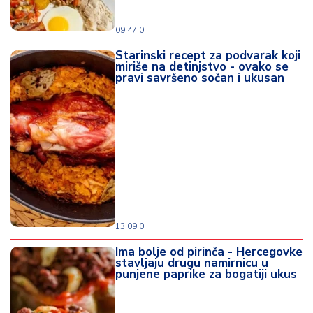
09:47
|
0
Starinski recept za podvarak koji
miriše na detinjstvo - ovako se
pravi savršeno sočan i ukusan
13:09
|
0
Ima bolje od pirinča - Hercegovke
stavljaju drugu namirnicu u
punjene paprike za bogatiji ukus