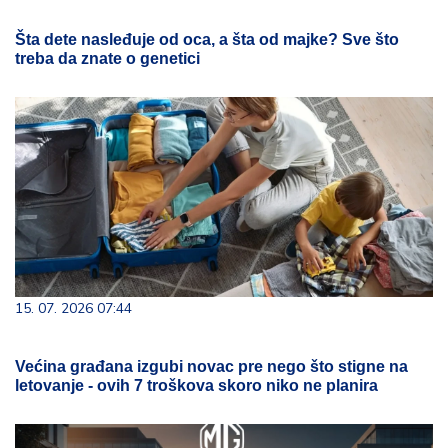
Šta dete nasleđuje od oca, a šta od majke? Sve što
treba da znate o genetici
15. 07. 2026 07:44
Većina građana izgubi novac pre nego što stigne na
letovanje - ovih 7 troškova skoro niko ne planira