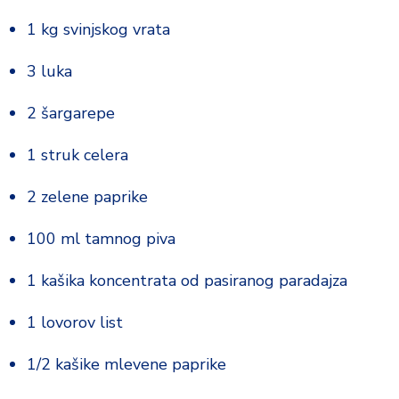
o
1 kg svinjskog vrata
d
a
3 luka
2 šargarepe
1 struk celera
2 zelene paprike
100 ml tamnog piva
1 kašika koncentrata od pasiranog paradajza
1 lovorov list
1/2 kašike mlevene paprike