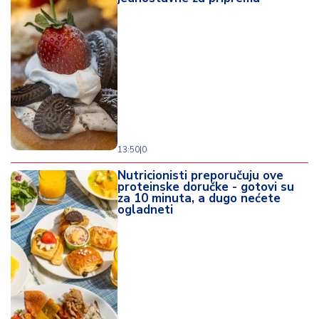
13:50
|
0
Nutricionisti preporučuju ove
proteinske doručke - gotovi su
za 10 minuta, a dugo nećete
ogladneti