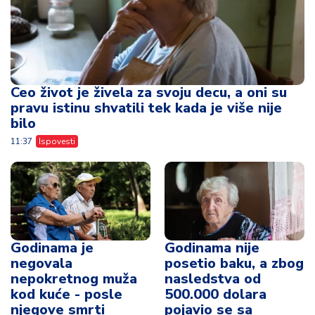
Ceo život je živela za svoju decu, a oni su
pravu istinu shvatili tek kada je više nije
bilo
11:37
Ispovesti
Godinama je
Godinama nije
negovala
posetio baku, a zbog
nepokretnog muža
nasledstva od
kod kuće - posle
500.000 dolara
njegove smrti
pojavio se sa