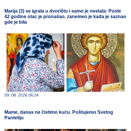
Marija (3) se igrala u dvorištu i samo je nestala: Posle
42 godine otac je pronašao, zanemeo je kada je saznao
gde je bila
09. 08. 2026 06:24
Mame, danas ne čistimo kuću. Poštujemo Svetog
Panteliju