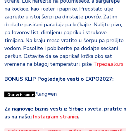
strane. Luk narežite na polumesece, a šargarepe
na kockice, kao i celer i paprike. Preostalo ulje
zagrejte u istoj šerpi pa dinstajte povrće. Zatim
dodajte pasirani paradajz pa krčkajte. Nalijte pivo,
pa lovorov list, dimljenu papriku i strukove
timijana. Na kraju meso vratite u šerpu pa prelijte
vodom. Posolite i pobiberite pa dodajte seckani
peršun. Ostavite da se paprikaš krčka oko sat
vremena na blagoj temperaturi, piše
Trpeza.alo.rs
BONUS KLIP Pogledajte vesti o EXPO2027:
?lang=en
Za najnovije biznis vesti iz Srbije i sveta, pratite n
as na našoj
Instagram stranici
.