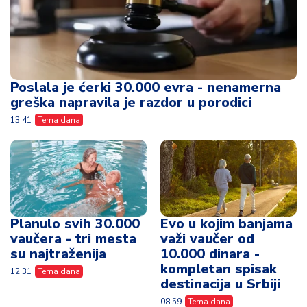
Poslala je ćerki 30.000 evra - nenamerna
greška napravila je razdor u porodici
13:41
Tema dana
Planulo svih 30.000
Evo u kojim banjama
vaučera - tri mesta
važi vaučer od
su najtraženija
10.000 dinara -
kompletan spisak
12:31
Tema dana
destinacija u Srbiji
08:59
Tema dana