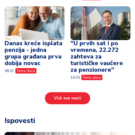
Danas kreće isplata
"U prvih sat i po
penzija - jedna
vremena, 22.272
grupa građana prva
zahteva za
dobija novac
turističke vaučere
za penzionere"
08:31
Tema dana
10:33
Tema dana
Vidi sve vesti
Ispovesti