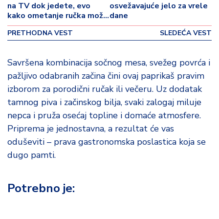
p
na TV dok jedete, evo
osvežavajuće jelo za vrele
o
kako ometanje ručka može
dane
v
da vam naruši varenje
PRETHODNA VEST
SLEDEĆA VEST
i
n
a
Savršena kombinacija sočnog mesa, svežeg povrća i
pažljivo odabranih začina čini ovaj paprikaš pravim
Z
izborom za porodični ručak ili večeru. Uz dodatak
d
tamnog piva i začinskog bilja, svaki zalogaj miluje
r
a
nepca i pruža osećaj topline i domaće atmosfere.
v
Priprema je jednostavna, a rezultat će vas
lj
oduševiti – prava gastronomska poslastica koja se
e
dugo pamti.
R
a
Potrebno je:
z
o
n