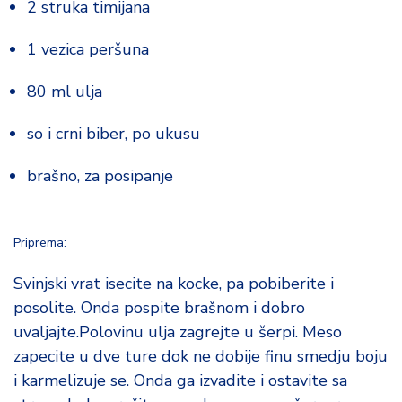
2 struka timijana
1 vezica peršuna
80 ml ulja
so i crni biber, po ukusu
brašno, za posipanje
Priprema:
Svinjski vrat isecite na kocke, pa pobiberite i
posolite. Onda pospite brašnom i dobro
uvaljajte.Polovinu ulja zagrejte u šerpi. Meso
zapecite u dve ture dok ne dobije finu smedju boju
i karmelizuje se. Onda ga izvadite i ostavite sa