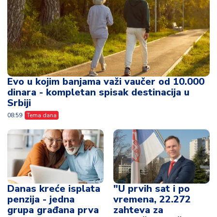
Evo u kojim banjama važi vaučer od 10.000
dinara - kompletan spisak destinacija u
Srbiji
08:59
Tema dana
Danas kreće isplata
"U prvih sat i po
penzija - jedna
vremena, 22.272
grupa građana prva
zahteva za