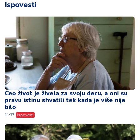
Ispovesti
Ceo život je živela za svoju decu, a oni su
pravu istinu shvatili tek kada je više nije
bilo
11:37
Ispovesti