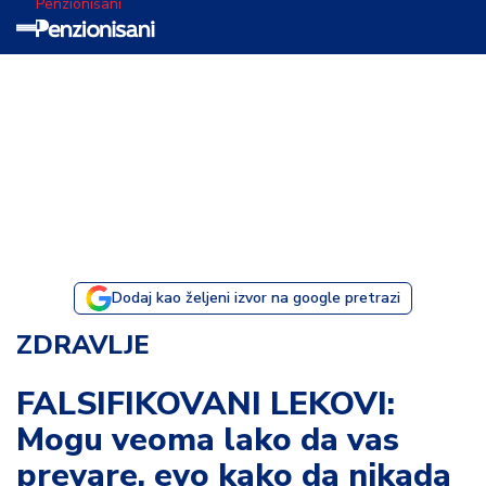
Penzionisani
T
e
m
a
d
a
n
a
Dodaj kao željeni izvor na google pretrazi
I
ZDRAVLJE
s
p
FALSIFIKOVANI LEKOVI:
o
Mogu veoma lako da vas
v
e
prevare, evo kako da nikada
s