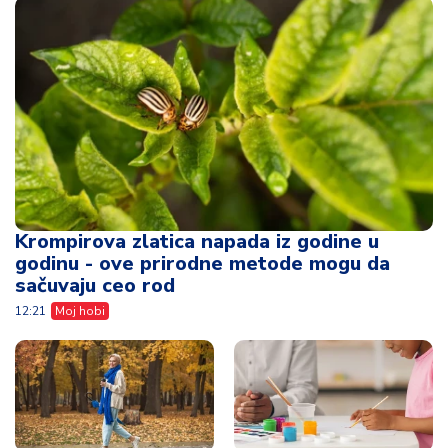
Krompirova zlatica napada iz godine u
godinu - ove prirodne metode mogu da
sačuvaju ceo rod
12:21
Moj hobi