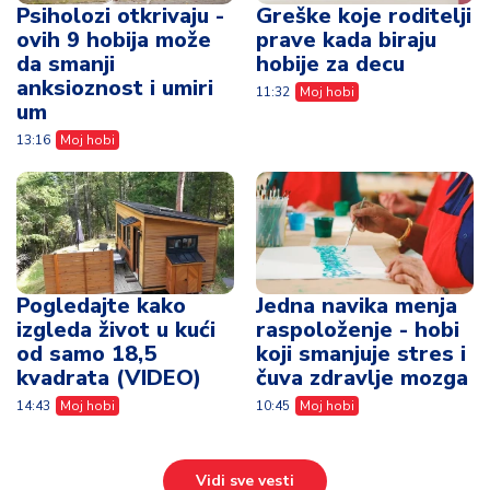
Psiholozi otkrivaju -
Greške koje roditelji
ovih 9 hobija može
prave kada biraju
da smanji
hobije za decu
anksioznost i umiri
11:32
Moj hobi
um
13:16
Moj hobi
Pogledajte kako
Jedna navika menja
izgleda život u kući
raspoloženje - hobi
od samo 18,5
koji smanjuje stres i
kvadrata (VIDEO)
čuva zdravlje mozga
14:43
Moj hobi
10:45
Moj hobi
Vidi sve vesti