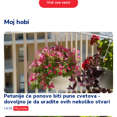
Vidi sve vesti
Moj hobi
Petunije će ponovo biti pune cvetova -
dovoljno je da uradite ovih nekoliko stvari
14:39
Moj hobi