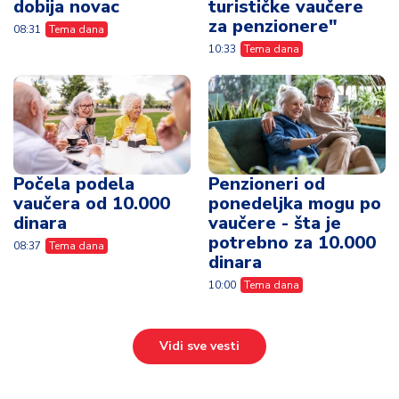
dobija novac
turističke vaučere
za penzionere"
08:31
Tema dana
10:33
Tema dana
Počela podela
Penzioneri od
vaučera od 10.000
ponedeljka mogu po
dinara
vaučere - šta je
potrebno za 10.000
08:37
Tema dana
dinara
10:00
Tema dana
Vidi sve vesti