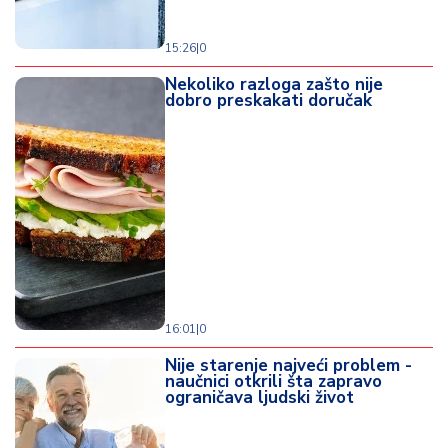
15:26
|
0
Nekoliko razloga zašto nije
dobro preskakati doručak
16:01
|
0
Nije starenje najveći problem -
naučnici otkrili šta zapravo
ograničava ljudski život