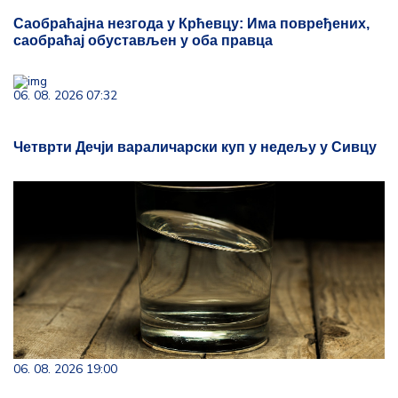
Саобраћајна незгода у Крћевцу: Има повређених,
саобраћај обустављен у оба правца
06. 08. 2026 07:32
Четврти Дечји вараличарски куп у недељу у Сивцу
06. 08. 2026 19:00