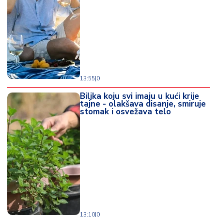
13:55
|
0
Biljka koju svi imaju u kući krije
tajne - olakšava disanje, smiruje
stomak i osvežava telo
13:10
|
0