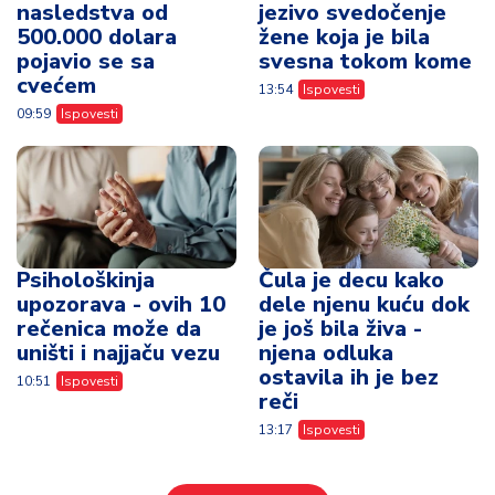
nasledstva od
jezivo svedočenje
500.000 dolara
žene koja je bila
pojavio se sa
svesna tokom kome
cvećem
13:54
Ispovesti
09:59
Ispovesti
Psihološkinja
Čula je decu kako
upozorava - ovih 10
dele njenu kuću dok
rečenica može da
je još bila živa -
uništi i najjaču vezu
njena odluka
ostavila ih je bez
10:51
Ispovesti
reči
13:17
Ispovesti