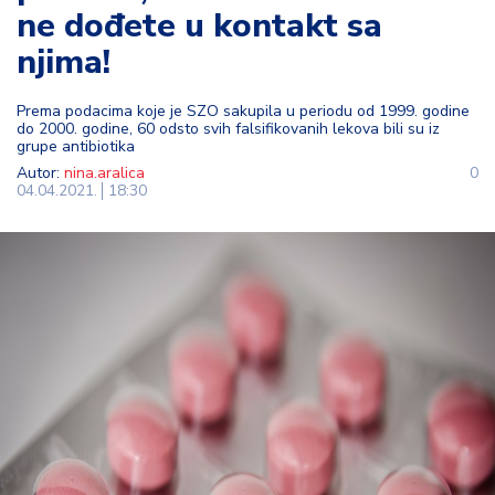
ne dođete u kontakt sa
t
i
njima!
M
Prema podacima koje je SZO sakupila u periodu od 1999. godine
oj
do 2000. godine, 60 odsto svih falsifikovanih lekova bili su iz
h
grupe antibiotika
o
Autor:
nina.aralica
0
04.04.2021.
18:30
bi
M
oj
a
p
e
n
zij
a
K