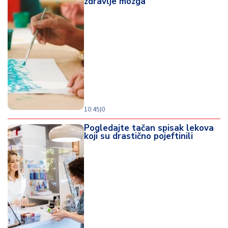
zdravlje mozga
d
a
10:45
|
0
Pogledajte tačan spisak lekova
koji su drastično pojeftinili