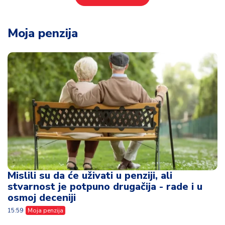
Moja penzija
Mislili su da će uživati u penziji, ali
stvarnost je potpuno drugačija - rade i u
osmoj deceniji
15:59
Moja penzija