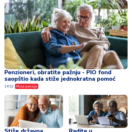
Penzioneri, obratite pažnju - PIO fond
saopštio kada stiže jednokratna pomoć
14:52
Moja penzija
Stiže državna
Radite u