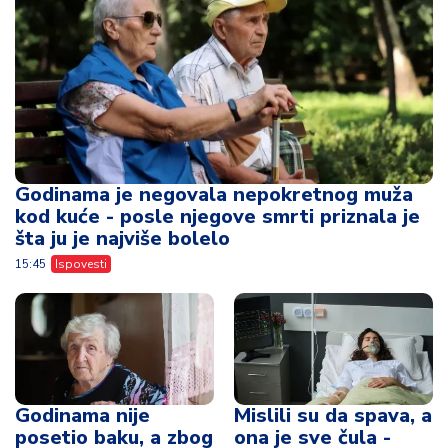
Godinama je negovala nepokretnog muža
kod kuće - posle njegove smrti priznala je
šta ju je najviše bolelo
15:45
Ispovesti
Godinama nije
Mislili su da spava, a
posetio baku, a zbog
ona je sve čula -