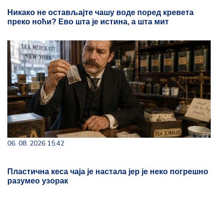
Никако не остављајте чашу воде поред кревета
преко ноћи? Ево шта је истина, а шта мит
06. 08. 2026 15:42
Пластична кеса чаја је настала јер је неко погрешно
разумео узорак