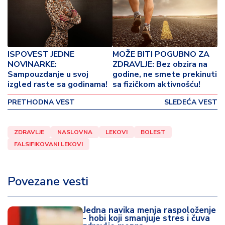
o
v
i
n
a
ISPOVEST JEDNE
MOŽE BITI POGUBNO ZA
NOVINARKE:
ZDRAVLJE: Bez obzira na
Z
Sampouzdanje u svoj
godine, ne smete prekinuti
d
izgled raste sa godinama!
sa fizičkom aktivnošću!
r
PRETHODNA VEST
SLEDEĆA VEST
a
v
lj
ZDRAVLJE
NASLOVNA
LEKOVI
BOLEST
e
FALSIFIKOVANI LEKOVI
R
a
Povezane vesti
z
o
n
Jedna navika menja raspoloženje
- hobi koji smanjuje stres i čuva
o