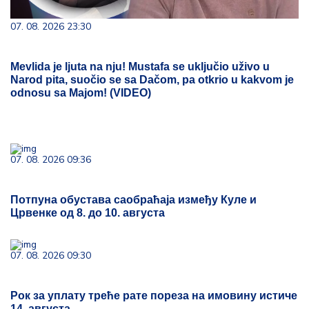
07. 08. 2026 23:30
Mevlida je ljuta na nju! Mustafa se uključio uživo u
Narod pita, suočio se sa Dačom, pa otkrio u kakvom je
odnosu sa Majom! (VIDEO)
07. 08. 2026 09:36
Потпуна обустава саобраћаја између Куле и
Црвенке од 8. до 10. августа
07. 08. 2026 09:30
Рок за уплату треће рате пореза на имовину истиче
14. августа