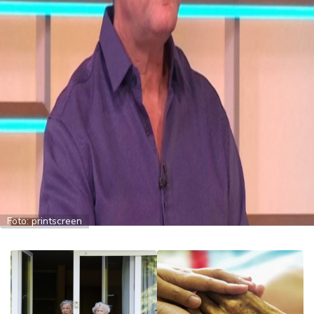
u
ć
a
i
p
o
r
o
d
ic
a
C
e
Foto: printscreen
n
e
i
k
u
p