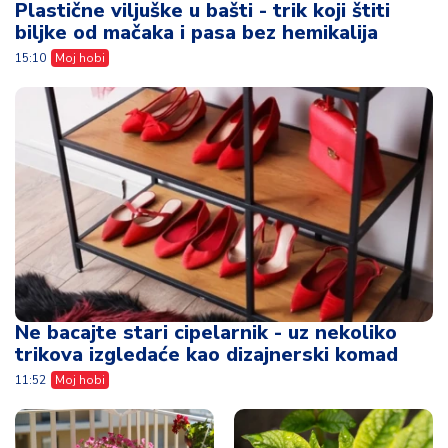
Plastične viljuške u bašti - trik koji štiti
biljke od mačaka i pasa bez hemikalija
15:10
Moj hobi
Ne bacajte stari cipelarnik - uz nekoliko
trikova izgledaće kao dizajnerski komad
11:52
Moj hobi