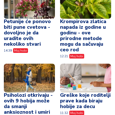
Petunije će ponovo
Krompirova zlatica
biti pune cvetova -
napada iz godine u
dovoljno je da
godinu - ove
uradite ovih
prirodne metode
nekoliko stvari
mogu da sačuvaju
ceo rod
14:39
Moj hobi
12:21
Moj hobi
Psiholozi otkrivaju -
Greške koje roditelji
ovih 9 hobija može
prave kada biraju
da smanji
hobije za decu
anksioznost i umiri
11:32
Moj hobi