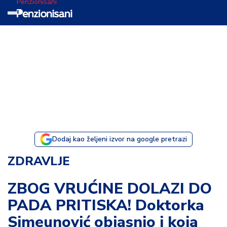
Penzionisani
T
e
m
a
d
a
n
a
Dodaj kao željeni izvor na google pretrazi
I
ZDRAVLJE
s
p
ZBOG VRUĆINE DOLAZI DO
o
PADA PRITISKA! Doktorka
v
e
Simeunović objasnio i koja
s