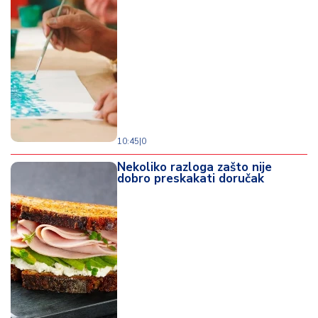
d
a
10:45
|
0
Nekoliko razloga zašto nije
dobro preskakati doručak