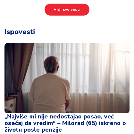
Vidi sve vesti
Ispovesti
„Najviše mi nije nedostajao posao, već
osećaj da vredim“ – Milorad (65) iskreno o
životu posle penzije