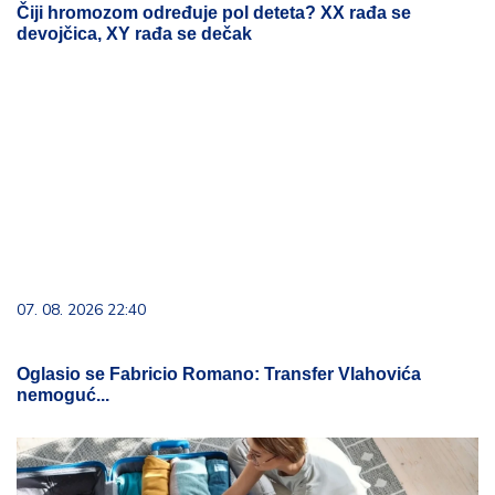
Čiji hromozom određuje pol deteta? XX rađa se
devojčica, XY rađa se dečak
07. 08. 2026 22:40
Oglasio se Fabricio Romano: Transfer Vlahovića
nemoguć...