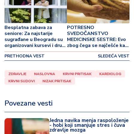
o
v
i
n
Besplatna zabava za
POTRESNO
a
seniore: Za najstarije
SVEDOČANSTVO
sugrađane u Beogradu su
MEDICINSKE SESTRE: Evo
Z
organizovani kursevi i drugi
zbog čega se najčešće kaju
d
programi u 32 kluba
ljudi na samrti
r
PRETHODNA VEST
SLEDEĆA VEST
penzionera
a
v
ZDRAVLJE
NASLOVNA
KRVNI PRITISAK
KARDIOLOG
lj
KRVNI SUDOVI
NIZAK PRITISAK
e
R
Povezane vesti
a
z
o
Jedna navika menja raspoloženje
n
- hobi koji smanjuje stres i čuva
zdravlje mozga
o