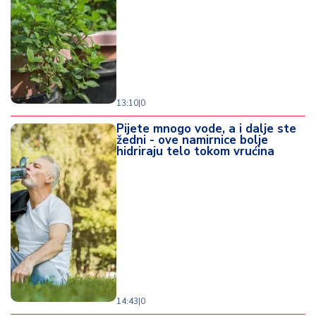
13:10
|
0
Pijete mnogo vode, a i dalje ste
žedni - ove namirnice bolje
hidriraju telo tokom vrućina
14:43
|
0