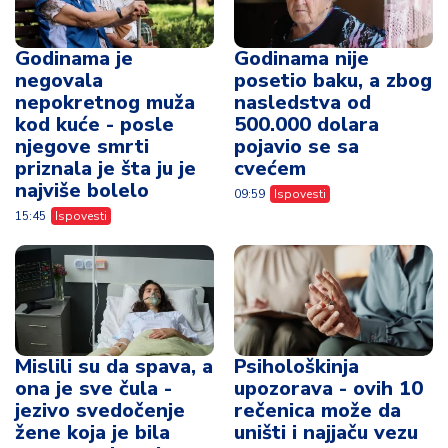
Godinama je
Godinama nije
negovala
posetio baku, a zbog
nepokretnog muža
nasledstva od
kod kuće - posle
500.000 dolara
njegove smrti
pojavio se sa
priznala je šta ju je
cvećem
najviše bolelo
09:59
Ispovesti
15:45
Ispovesti
Mislili su da spava, a
Psihološkinja
ona je sve čula -
upozorava - ovih 10
jezivo svedočenje
rečenica može da
žene koja je bila
uništi i najjaču vezu