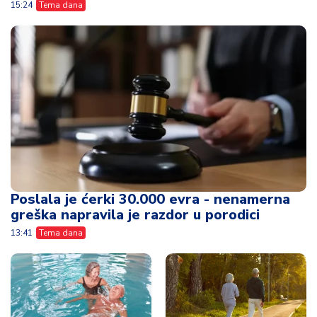
15:24
Tema dana
Poslala je ćerki 30.000 evra - nenamerna
greška napravila je razdor u porodici
13:41
Tema dana