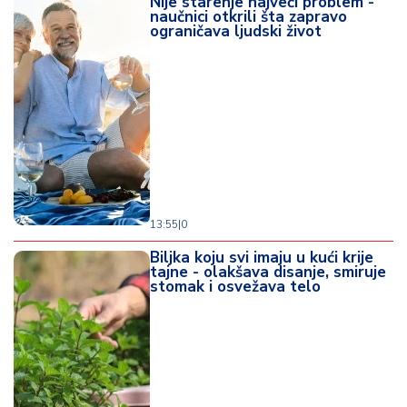
Nije starenje najveći problem -
naučnici otkrili šta zapravo
ograničava ljudski život
13:55
|
0
Biljka koju svi imaju u kući krije
tajne - olakšava disanje, smiruje
stomak i osvežava telo