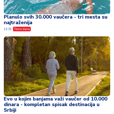
Planulo svih 30.000 vaučera - tri mesta su
najtraženija
12:31
Tema dana
Evo u kojim banjama važi vaučer od 10.000
dinara - kompletan spisak destinacija u
Srbiji