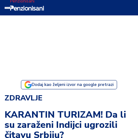
Penzionisani
T
e
m
a
d
a
n
a
Dodaj kao željeni izvor na google pretrazi
I
ZDRAVLJE
s
p
KARANTIN TURIZAM! Da li
o
su zaraženi Indijci ugrozili
v
e
čitavu Srbiju?
s