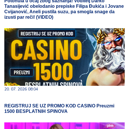
Potonula u očaj zbog saznanja! Voditelj Darko
Tanasijević obelodanio prepiske Filipa Đukića i Jovane
Cvijanović, Aneli pustila suzu, pa smogla snage da
izusti par reči! (VIDEO)
20. 07. 2026 08:04
REGISTRUJ SE UZ PROMO KOD CASINO Preuzmi
1500 BESPLATNIH SPINOVA