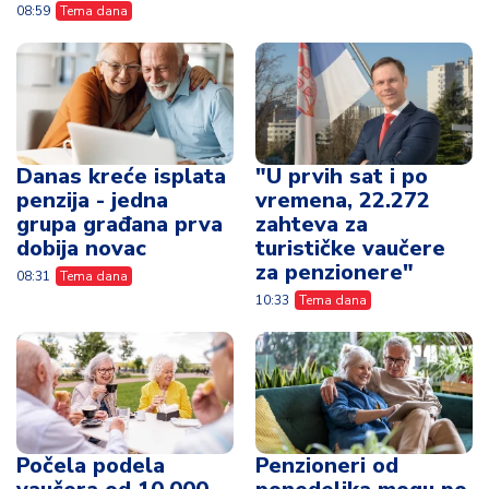
08:59
Tema dana
Danas kreće isplata
"U prvih sat i po
penzija - jedna
vremena, 22.272
grupa građana prva
zahteva za
dobija novac
turističke vaučere
za penzionere"
08:31
Tema dana
10:33
Tema dana
Počela podela
Penzioneri od