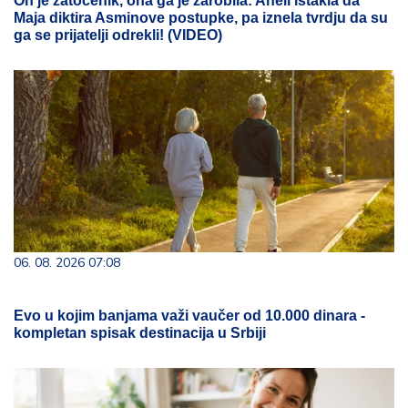
On je zatočenik, ona ga je zarobila: Aneli istakla da
Maja diktira Asminove postupke, pa iznela tvrdju da su
ga se prijatelji odrekli! (VIDEO)
06. 08. 2026 07:08
Evo u kojim banjama važi vaučer od 10.000 dinara -
kompletan spisak destinacija u Srbiji