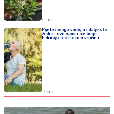
13:10
|
0
Pijete mnogo vode, a i dalje ste
žedni - ove namirnice bolje
hidriraju telo tokom vrućina
14:43
|
0