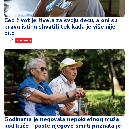
Ceo život je živela za svoju decu, a oni su
pravu istinu shvatili tek kada je više nije
bilo
11:37
Ispovesti
Godinama je negovala nepokretnog muža
kod kuće - posle njegove smrti priznala je