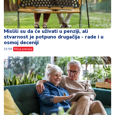
Mislili su da će uživati u penziji, ali
stvarnost je potpuno drugačija - rade i u
osmoj deceniji
15:59
Moja penzija