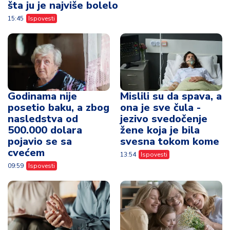
šta ju je najviše bolelo
15:45
Ispovesti
Godinama nije
Mislili su da spava, a
posetio baku, a zbog
ona je sve čula -
nasledstva od
jezivo svedočenje
500.000 dolara
žene koja je bila
pojavio se sa
svesna tokom kome
cvećem
13:54
Ispovesti
09:59
Ispovesti