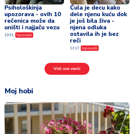
Psihološkinja
Čula je decu kako
upozorava - ovih 10
dele njenu kuću dok
rečenica može da
je još bila živa -
uništi i najjaču vezu
njena odluka
ostavila ih je bez
10:51
Ispovesti
reči
13:17
Ispovesti
Vidi sve vesti
Moj hobi