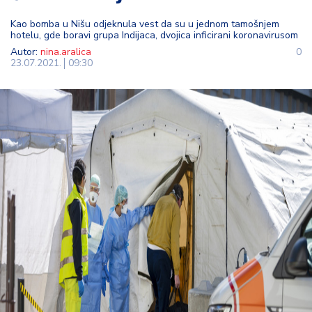
t
Kao bomba u Nišu odjeknula vest da su u jednom tamošnjem
i
hotelu, gde boravi grupa Indijaca, dvojica inficirani koronavirusom
Autor:
nina.aralica
0
M
23.07.2021.
09:30
oj
h
o
bi
M
oj
a
p
e
n
zij
a
K