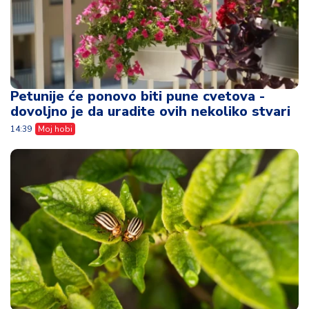
Petunije će ponovo biti pune cvetova -
dovoljno je da uradite ovih nekoliko stvari
14:39
Moj hobi