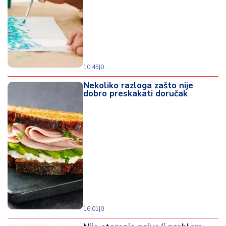
d
a
10:45
|
0
Nekoliko razloga zašto nije
dobro preskakati doručak
16:01
|
0