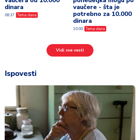
vaučera od 10.000
ponedeljka mogu po
dinara
vaučere - šta je
potrebno za 10.000
08:37
Tema dana
dinara
10:00
Tema dana
Vidi sve vesti
Ispovesti