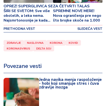
o
OPREZ! SUPERGLJIVICA SE
ZA ČETVRTI TALAS
v
ŠIRI SE SVETOM: Sve više
SPREMNE NOVE MERE!
i
obolelih, a leka nema.
Nova ograničenja pre nego
n
Najsmrtonosnije je kada
što brojke skoče na 1.000
a
uđe u krvotok, srce ili
PRETHODNA VEST
SLEDEĆA VEST
mozak
Z
d
ZDRAVLJE
NASLOVNA
KORONA
KOVID
r
KORONASVIRUS
DELTA SOJ
a
v
lj
Povezane vesti
e
R
Jedna navika menja raspoloženje
a
- hobi koji smanjuje stres i čuva
zdravlje mozga
z
o
n
o