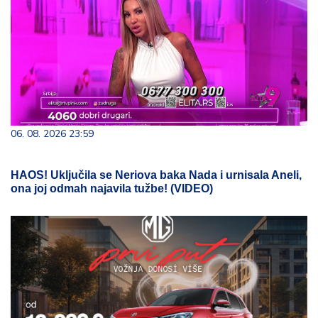
06. 08. 2026 23:59
HAOS! Uključila se Neriova baka Nada i urnisala Aneli,
ona joj odmah najavila tužbe! (VIDEO)