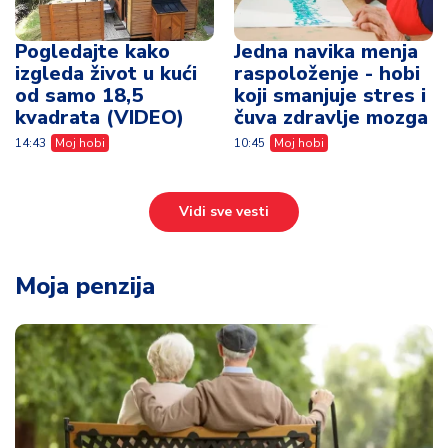
Pogledajte kako
Jedna navika menja
izgleda život u kući
raspoloženje - hobi
od samo 18,5
koji smanjuje stres i
kvadrata (VIDEO)
čuva zdravlje mozga
14:43
Moj hobi
10:45
Moj hobi
Vidi sve vesti
Moja penzija