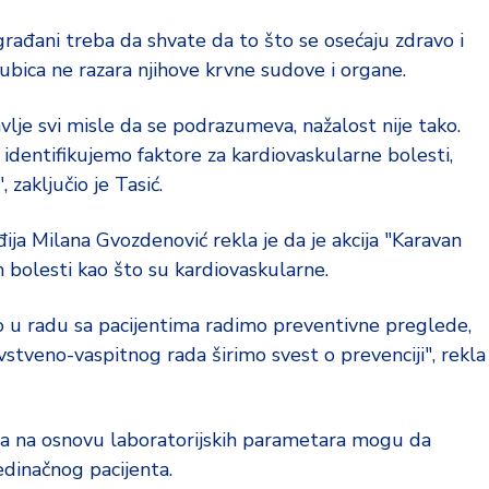
građani treba da shvate da to što se osećaju zdravo i
ubica ne razara njihove krvne sudove i organe.
avlje svi misle da se podrazumeva, nažalost nije tako.
dentifikujemo faktore za kardiovaskularne bolesti,
 zaključio je Tasić.
ja Milana Gvozdenović rekla je da je akcija "Karavan
ih bolesti kao što su kardiovaskularne.
o u radu sa pacijentima radimo preventivne preglede,
avstveno-vaspitnog rada širimo svest o prevenciji", rekla
lja na osnovu laboratorijskih parametara mogu da
edinačnog pacijenta.