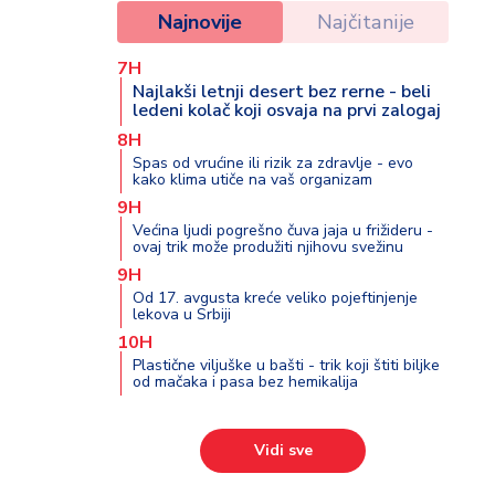
Najnovije
Najčitanije
7H
Najlakši letnji desert bez rerne - beli
ledeni kolač koji osvaja na prvi zalogaj
8H
Spas od vrućine ili rizik za zdravlje - evo
kako klima utiče na vaš organizam
9H
Većina ljudi pogrešno čuva jaja u frižideru -
ovaj trik može produžiti njihovu svežinu
9H
Od 17. avgusta kreće veliko pojeftinjenje
lekova u Srbiji
10H
Plastične viljuške u bašti - trik koji štiti biljke
od mačaka i pasa bez hemikalija
Vidi sve