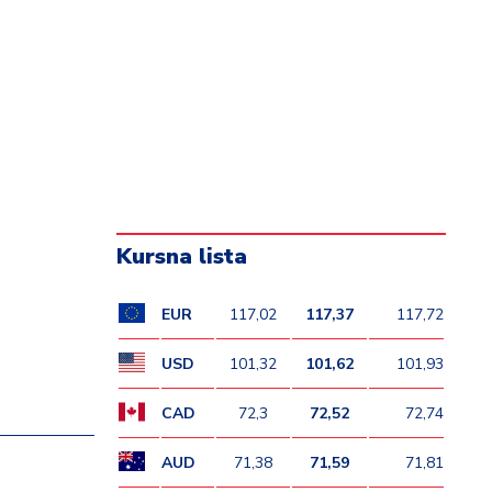
Kursna lista
EUR
117,02
117,37
117,72
USD
101,32
101,62
101,93
CAD
72,3
72,52
72,74
AUD
71,38
71,59
71,81