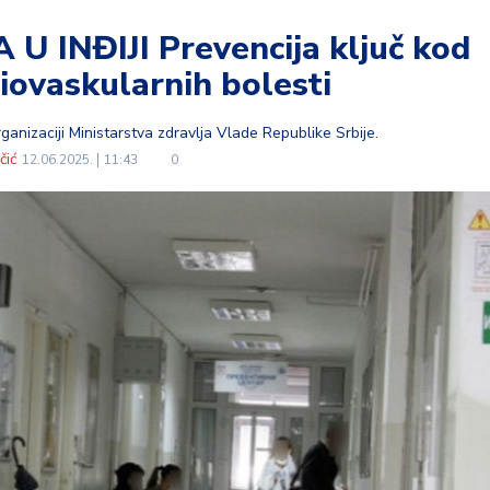
 INĐIJI Prevencija ključ kod
iovaskularnih bolesti
ganizaciji Ministarstva zdravlja Vlade Republike Srbije.
čić
12.06.2025.
11:43
0