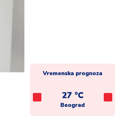
Vremenska prognoza
C
27 °C
ca
Beograd