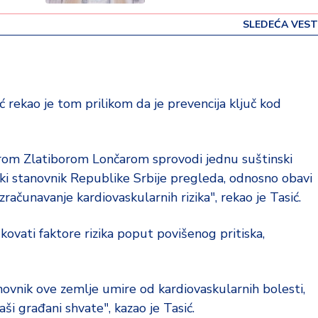
SLEDEĆA VEST
ć rekao je tom prilikom da je prevencija ključ kod
orom Zlatiborom Lončarom sprovodi jednu suštinski
vaki stanovnik Republike Srbije pregleda, odnosno obavi
ačunavanje kardiovaskularnih rizika", rekao je Tasić.
kovati faktore rizika poput povišenog pritiska,
anovnik ove zemlje umire od kardiovaskularnih bolesti,
aši građani shvate", kazao je Tasić.