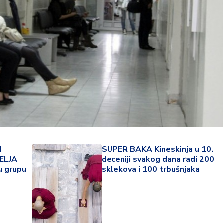
I
SUPER BAKA Kineskinja u 10.
ELJA
deceniji svakog dana radi 200
22 °
u grupu
sklekova i 100 trbušnjaka
Lozni