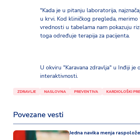
"Kada je u pitanju laboratorija, najznača
u krvi. Kod kliničkog pregleda, merimo t
vrednosti u tabelama nam pokazuju rizi
toga određuje terapija za pacijenta.
U okviru "Karavana zdravlja" u Inđiji j
interaktivnosti.
ZDRAVLJE
NASLOVNA
PREVENTIVA
KARDIOLOŠKI PRE
Povezane vesti
Jedna navika menja raspoložen