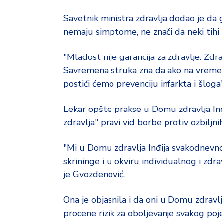
d
a
Savetnik ministra zdravlja dodao je da 
nemaju simptome, ne znači da neki tihi 
"Mladost nije garancija za zdravlje. Zdr
Savremena struka zna da ako na vreme i
postići ćemo prevenciju infarkta i šloga",
Lekar opšte prakse u Domu zdravlja Inđi
zdravlja" pravi vid borbe protiv ozbiljn
"Mi u Domu zdravlja Inđija svakodnevn
skrininge i u okviru individualnog i zdr
je Gvozdenović.
Ona je objasnila i da oni u Domu zdrav
procene rizik za oboljevanje svakog poj