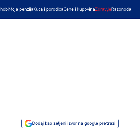
 hobi
Moja penzija
Kuća i porodica
Cene i kupovina
Zdravlje
Razonoda
Dodaj kao željeni izvor na google pretrazi