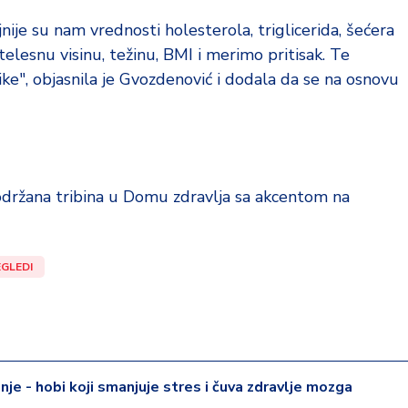
jnije su nam vrednosti holesterola, triglicerida, šećera
elesnu visinu, težinu, BMI i merimo pritisak. Te
ke", objasnila je Gvozdenović i dodala da se na osnovu
e održana tribina u Domu zdravlja sa akcentom na
GLEDI
je - hobi koji smanjuje stres i čuva zdravlje mozga