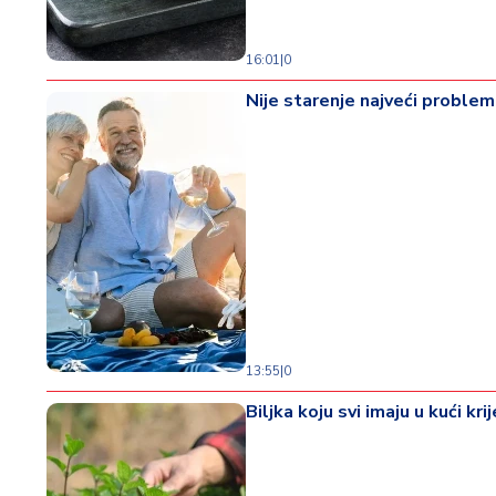
16:01
|
0
Nije starenje najveći problem 
13:55
|
0
Biljka koju svi imaju u kući k