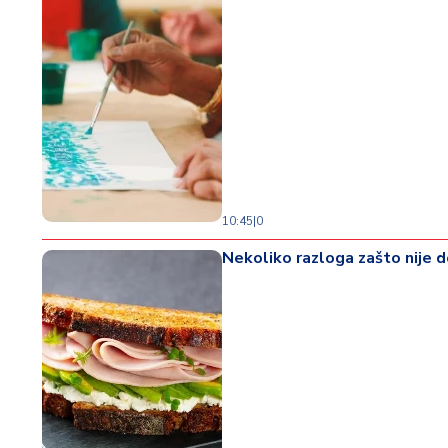
10:45
|
0
Nekoliko razloga zašto nije 