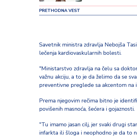
v
PRETHODNA VEST
i
n
a
Z
Savetnik ministra zdravlja Nebojša Tasi
d
lečenja kardiovaskularnih bolesti.
r
a
v
"Ministarstvo zdravlja na čelu sa dokt
lj
važnu akciju, a to je da želimo da se s
e
preventivne preglede sa akcentom na izr
R
Prema njegovim rečima bitno je identifi
a
povišenih masnoća, šećera i gojaznosti.
z
o
n
"Tu imamo jasan cilj, jer svaki drugi st
o
infarkta ili šloga i neophodno je da to n