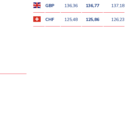
GBP
136,36
136,77
137,18
CHF
125,48
125,86
126,23