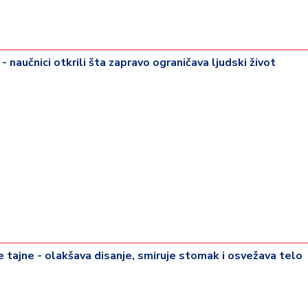
- naučnici otkrili šta zapravo ograničava ljudski život
rije tajne - olakšava disanje, smiruje stomak i osvežava telo