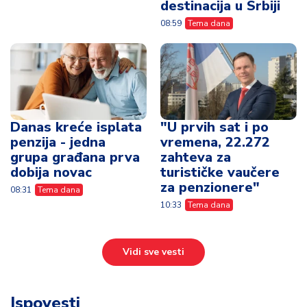
destinacija u Srbiji
08:59
Tema dana
Danas kreće isplata
"U prvih sat i po
penzija - jedna
vremena, 22.272
grupa građana prva
zahteva za
dobija novac
turističke vaučere
za penzionere"
08:31
Tema dana
10:33
Tema dana
Vidi sve vesti
Ispovesti