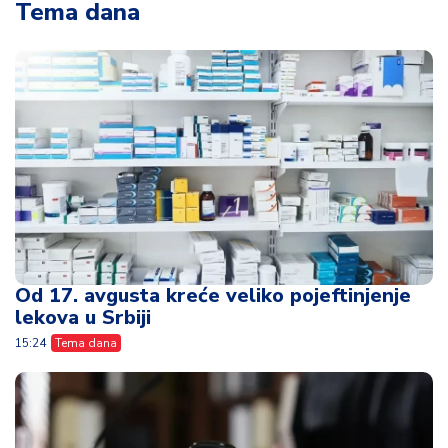
Tema dana
Od 17. avgusta kreće veliko pojeftinjenje
lekova u Srbiji
15:24
Tema dana