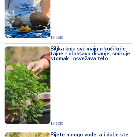
13:55
|
0
Biljka koju svi imaju u kući krije
tajne - olakšava disanje, smiruje
stomak i osvežava telo
13:10
|
0
Pijete mnogo vode, a i dalje ste