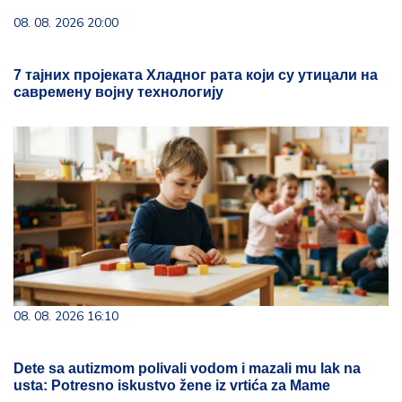
08. 08. 2026 20:00
7 тајних пројеката Хладног рата који су утицали на
савремену војну технологију
08. 08. 2026 16:10
Dete sa autizmom polivali vodom i mazali mu lak na
usta: Potresno iskustvo žene iz vrtića za Mame