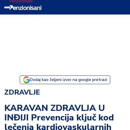
Penzionisani
T
e
m
a
d
a
n
a
Dodaj kao željeni izvor na google pretrazi
I
ZDRAVLJE
s
p
KARAVAN ZDRAVLJA U
o
INĐIJI Prevencija ključ kod
v
e
lečenja kardiovaskularnih
s