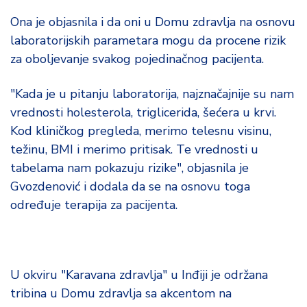
Ona je objasnila i da oni u Domu zdravlja na osnovu
laboratorijskih parametara mogu da procene rizik
za oboljevanje svakog pojedinačnog pacijenta.
"Kada je u pitanju laboratorija, najznačajnije su nam
vrednosti holesterola, triglicerida, šećera u krvi.
Kod kliničkog pregleda, merimo telesnu visinu,
težinu, BMI i merimo pritisak. Te vrednosti u
tabelama nam pokazuju rizike", objasnila je
Gvozdenović i dodala da se na osnovu toga
određuje terapija za pacijenta.
U okviru "Karavana zdravlja" u Inđiji je održana
tribina u Domu zdravlja sa akcentom na