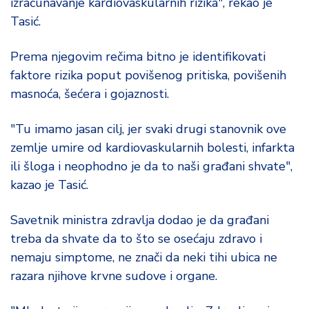
izračunavanje kardiovaskularnih rizika", rekao je
d
Tasić.
a
Prema njegovim rečima bitno je identifikovati
faktore rizika poput povišenog pritiska, povišenih
masnoća, šećera i gojaznosti.
"Tu imamo jasan cilj, jer svaki drugi stanovnik ove
zemlje umire od kardiovaskularnih bolesti, infarkta
ili šloga i neophodno je da to naši građani shvate",
kazao je Tasić.
Savetnik ministra zdravlja dodao je da građani
treba da shvate da to što se osećaju zdravo i
nemaju simptome, ne znači da neki tihi ubica ne
razara njihove krvne sudove i organe.