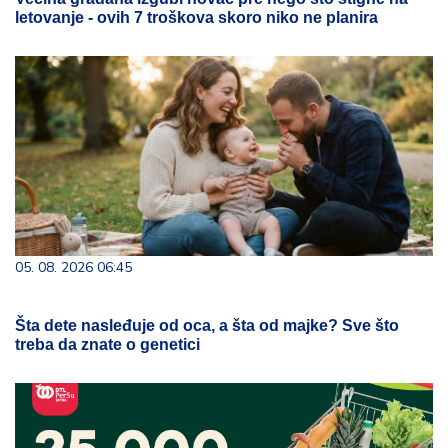
letovanje - ovih 7 troškova skoro niko ne planira
05. 08. 2026 06:45
Šta dete nasleđuje od oca, a šta od majke? Sve što
treba da znate o genetici