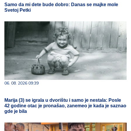
Samo da mi dete bude dobro: Danas se majke mole
Svetoj Petki
06. 08. 2026 09:39
Marija (3) se igrala u dvorištu i samo je nestala: Posle
42 godine otac je pronašao, zanemeo je kada je saznao
gde je bila