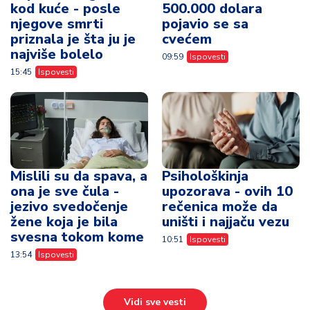
kod kuće - posle
500.000 dolara
njegove smrti
pojavio se sa
priznala je šta ju je
cvećem
najviše bolelo
09:59
Ispovesti
15:45
Ispovesti
Mislili su da spava, a
Psihološkinja
ona je sve čula -
upozorava - ovih 10
jezivo svedočenje
rečenica može da
žene koja je bila
uništi i najjaču vezu
svesna tokom kome
10:51
Ispovesti
13:54
Ispovesti
Vidi sve vesti