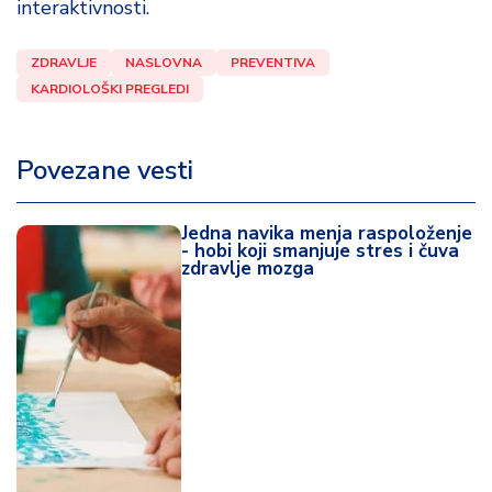
interaktivnosti.
ZDRAVLJE
NASLOVNA
PREVENTIVA
KARDIOLOŠKI PREGLEDI
Povezane vesti
Jedna navika menja raspoloženje
- hobi koji smanjuje stres i čuva
zdravlje mozga