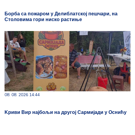
Борба са пожаром у Делиблатској пешчари, на
Столовима гори ниско растиње
08. 08. 2026 14:44
Kриви Вир најбољи на другој Сармијади у Оснићу