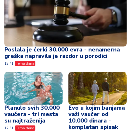
Poslala je ćerki 30.000 evra - nenamerna
greška napravila je razdor u porodici
13:41
Tema dana
Planulo svih 30.000
Evo u kojim banjama
vaučera - tri mesta
važi vaučer od
su najtraženija
10.000 dinara -
kompletan spisak
12:31
Tema dana