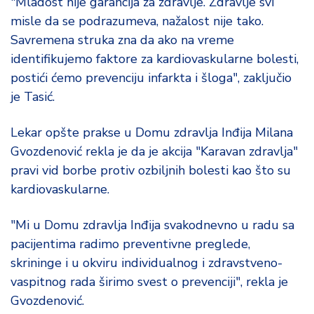
"Mladost nije garancija za zdravlje. Zdravlje svi
misle da se podrazumeva, nažalost nije tako.
Savremena struka zna da ako na vreme
identifikujemo faktore za kardiovaskularne bolesti,
postići ćemo prevenciju infarkta i šloga", zaključio
je Tasić.
Lekar opšte prakse u Domu zdravlja Inđija Milana
Gvozdenović rekla je da je akcija "Karavan zdravlja"
pravi vid borbe protiv ozbiljnih bolesti kao što su
kardiovaskularne.
"Mi u Domu zdravlja Inđija svakodnevno u radu sa
pacijentima radimo preventivne preglede,
skrininge i u okviru individualnog i zdravstveno-
vaspitnog rada širimo svest o prevenciji", rekla je
Gvozdenović.