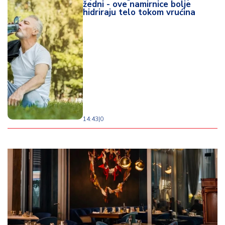
žedni - ove namirnice bolje
hidriraju telo tokom vrućina
14:43
|
0