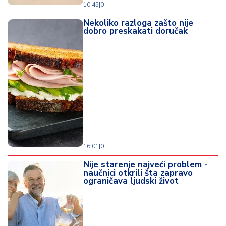
10:45
|
0
Nekoliko razloga zašto nije
dobro preskakati doručak
16:01
|
0
Nije starenje najveći problem -
naučnici otkrili šta zapravo
ograničava ljudski život