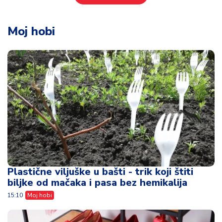
Moj hobi
Plastične viljuške u bašti - trik koji štiti
biljke od mačaka i pasa bez hemikalija
15:10
Moj hobi