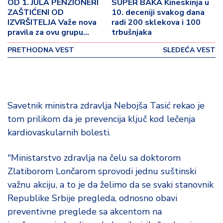
o
OD 1. JULA PENZIONERI
SUPER BAKA Kineskinja u
ZAŠTIĆENI OD
10. deceniji svakog dana
v
IZVRŠITELJA Važe nova
radi 200 sklekova i 100
i
pravila za ovu grupu
trbušnjaka
n
seniora
a
PRETHODNA VEST
SLEDEĆA VEST
Z
d
r
a
Savetnik ministra zdravlja Nebojša Tasić rekao je
v
tom prilikom da je prevencija ključ kod lečenja
lj
kardiovaskularnih bolesti.
e
"Ministarstvo zdravlja na čelu sa doktorom
R
Zlatiborom Lončarom sprovodi jednu suštinski
a
važnu akciju, a to je da želimo da se svaki stanovnik
z
o
Republike Srbije pregleda, odnosno obavi
n
preventivne preglede sa akcentom na
o