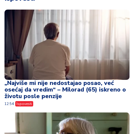
„Najviše mi nije nedostajao posao, već
osećaj da vredim“ – Milorad (65) iskreno o
životu posle penzije
12:54
Ispovesti