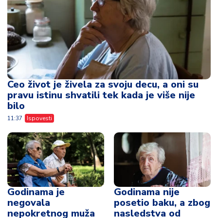
Ceo život je živela za svoju decu, a oni su
pravu istinu shvatili tek kada je više nije
bilo
11:37
Ispovesti
Godinama je
Godinama nije
negovala
posetio baku, a zbog
nepokretnog muža
nasledstva od