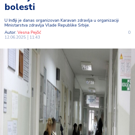
bolesti
t
i
U Inđiji je danas organizovan Karavan zdravlja u organizaciji
Ministarstva zdravlja Vlade Republike Srbije.
M
Autor:
Vesna Pejčić
0
oj
12.06.2025.
11:43
h
o
bi
M
oj
a
p
e
n
zij
a
K