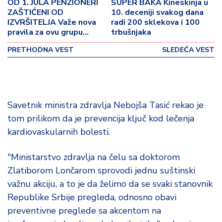
o
OD 1. JULA PENZIONERI
SUPER BAKA Kineskinja u
ZAŠTIĆENI OD
10. deceniji svakog dana
v
IZVRŠITELJA Važe nova
radi 200 sklekova i 100
i
pravila za ovu grupu
trbušnjaka
n
seniora
a
PRETHODNA VEST
SLEDEĆA VEST
Z
d
r
a
Savetnik ministra zdravlja Nebojša Tasić rekao je
v
tom prilikom da je prevencija ključ kod lečenja
lj
kardiovaskularnih bolesti.
e
"Ministarstvo zdravlja na čelu sa doktorom
R
Zlatiborom Lončarom sprovodi jednu suštinski
a
važnu akciju, a to je da želimo da se svaki stanovnik
z
o
Republike Srbije pregleda, odnosno obavi
n
preventivne preglede sa akcentom na
o