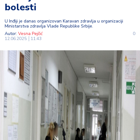
bolesti
t
i
U Inđiji je danas organizovan Karavan zdravlja u organizaciji
Ministarstva zdravlja Vlade Republike Srbije.
M
Autor:
Vesna Pejčić
0
oj
12.06.2025.
11:43
h
o
bi
M
oj
a
p
e
n
zij
a
K