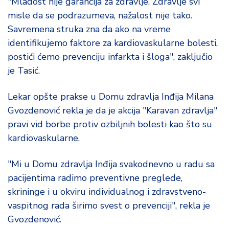
"Mladost nije garancija za zdravlje. Zdravlje svi
misle da se podrazumeva, nažalost nije tako.
Savremena struka zna da ako na vreme
identifikujemo faktore za kardiovaskularne bolesti,
postići ćemo prevenciju infarkta i šloga", zaključio
je Tasić.
Lekar opšte prakse u Domu zdravlja Inđija Milana
Gvozdenović rekla je da je akcija "Karavan zdravlja"
pravi vid borbe protiv ozbiljnih bolesti kao što su
kardiovaskularne.
"Mi u Domu zdravlja Inđija svakodnevno u radu sa
pacijentima radimo preventivne preglede,
skrininge i u okviru individualnog i zdravstveno-
vaspitnog rada širimo svest o prevenciji", rekla je
Gvozdenović.