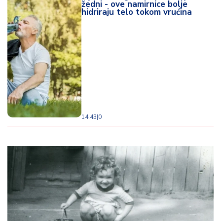
žedni - ove namirnice bolje
hidriraju telo tokom vrućina
14:43
|
0