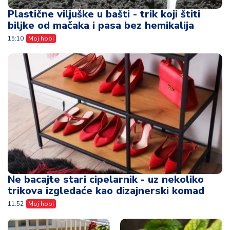
Plastične viljuške u bašti - trik koji štiti
biljke od mačaka i pasa bez hemikalija
15:10
Moj hobi
Ne bacajte stari cipelarnik - uz nekoliko
trikova izgledaće kao dizajnerski komad
11:52
Moj hobi