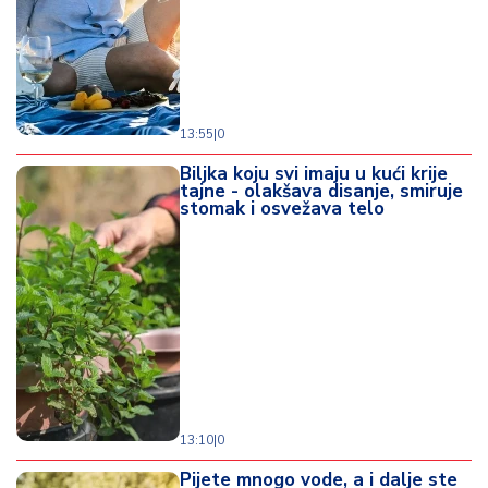
13:55
|
0
Biljka koju svi imaju u kući krije
tajne - olakšava disanje, smiruje
stomak i osvežava telo
13:10
|
0
Pijete mnogo vode, a i dalje ste