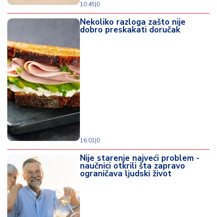
10:45
|
0
Nekoliko razloga zašto nije
dobro preskakati doručak
16:01
|
0
Nije starenje najveći problem -
naučnici otkrili šta zapravo
ograničava ljudski život