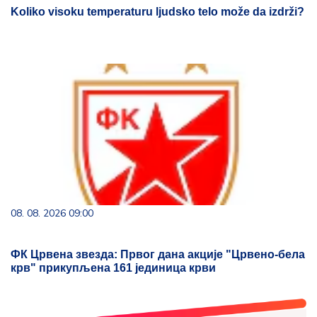
Koliko visoku temperaturu ljudsko telo može da izdrži?
08. 08. 2026 09:00
ФК Црвена звезда: Првог дана акције "Црвено-бела
крв" прикупљена 161 јединица крви