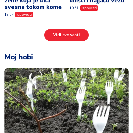
žene koja je bila
uništi i najjaču vezu
svesna tokom kome
10:51
Ispovesti
13:54
Ispovesti
Vidi sve vesti
Moj hobi