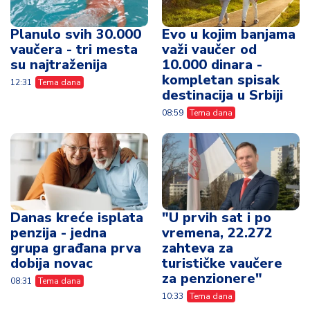
Planulo svih 30.000
Evo u kojim banjama
vaučera - tri mesta
važi vaučer od
su najtraženija
10.000 dinara -
kompletan spisak
12:31
Tema dana
destinacija u Srbiji
08:59
Tema dana
Danas kreće isplata
"U prvih sat i po
penzija - jedna
vremena, 22.272
grupa građana prva
zahteva za
dobija novac
turističke vaučere
za penzionere"
08:31
Tema dana
10:33
Tema dana