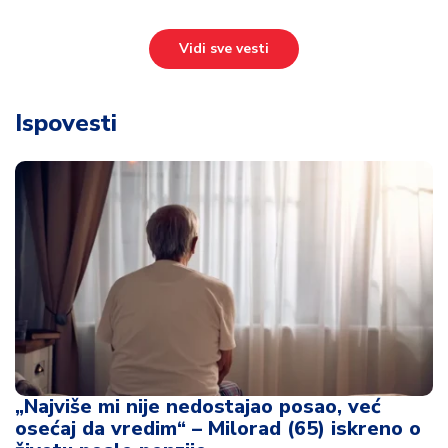
Vidi sve vesti
Ispovesti
„Najviše mi nije nedostajao posao, već
osećaj da vredim“ – Milorad (65) iskreno o