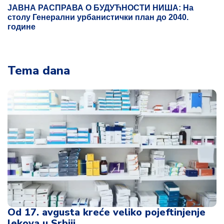
ЈАВНА РАСПРАВА О БУДУЋНОСТИ НИША: На
столу Генерални урбанистички план до 2040.
године
Tema dana
Od 17. avgusta kreće veliko pojeftinjenje
lekova u Srbiji