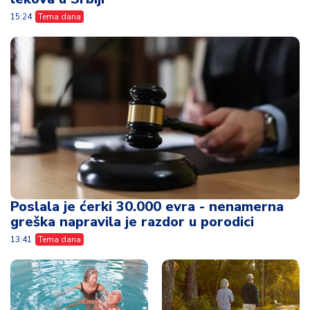
15:24
Tema dana
Poslala je ćerki 30.000 evra - nenamerna
greška napravila je razdor u porodici
13:41
Tema dana