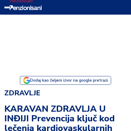
Penzionisani
T
e
m
a
d
a
n
a
Dodaj kao željeni izvor na google pretrazi
I
ZDRAVLJE
s
p
KARAVAN ZDRAVLJA U
o
INĐIJI Prevencija ključ kod
v
e
lečenja kardiovaskularnih
s