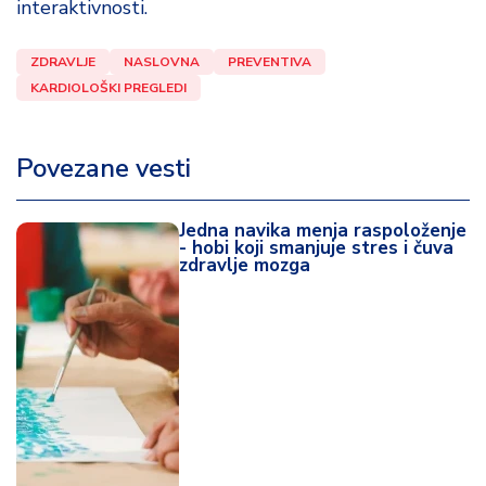
interaktivnosti.
ZDRAVLJE
NASLOVNA
PREVENTIVA
KARDIOLOŠKI PREGLEDI
Povezane vesti
Jedna navika menja raspoloženje
- hobi koji smanjuje stres i čuva
zdravlje mozga