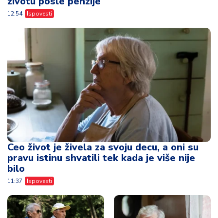
životu posle penzije
12:54
Ispovesti
Ceo život je živela za svoju decu, a oni su
pravu istinu shvatili tek kada je više nije
bilo
11:37
Ispovesti