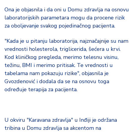
Ona je objasnila i da oni u Domu zdravlja na osnovu
laboratorijskih parametara mogu da procene rizik
za oboljevanje svakog pojedinačnog pacijenta.
"Kada je u pitanju laboratorija, najznačajnije su nam
vrednosti holesterola, triglicerida, šećera u krvi.
Kod kliničkog pregleda, merimo telesnu visinu,
težinu, BMI i merimo pritisak. Te vrednosti u
tabelama nam pokazuju rizike", objasnila je
Gvozdenović i dodala da se na osnovu toga
određuje terapija za pacijenta.
U okviru "Karavana zdravlja" u Inđiji je održana
tribina u Domu zdravlja sa akcentom na