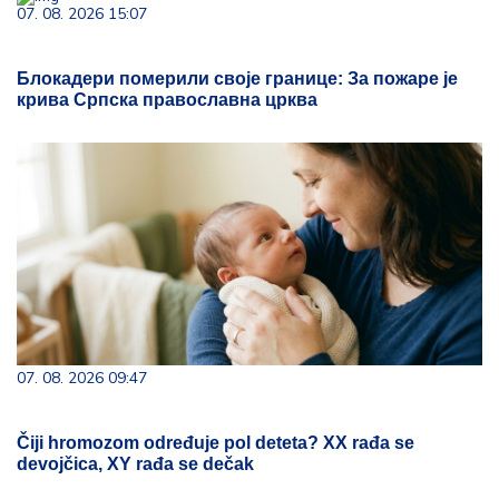
07. 08. 2026 15:07
Блокадери померили своје границе: За пожаре је
крива Српска православна црква
07. 08. 2026 09:47
Čiji hromozom određuje pol deteta? XX rađa se
devojčica, XY rađa se dečak