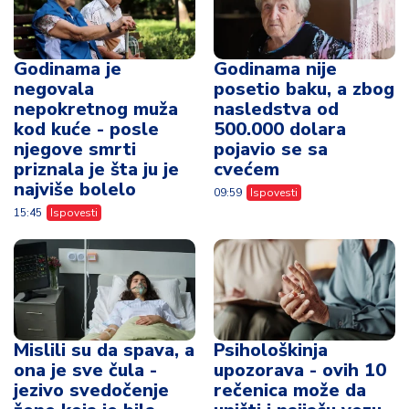
Godinama je
Godinama nije
negovala
posetio baku, a zbog
nepokretnog muža
nasledstva od
kod kuće - posle
500.000 dolara
njegove smrti
pojavio se sa
priznala je šta ju je
cvećem
najviše bolelo
09:59
Ispovesti
15:45
Ispovesti
Mislili su da spava, a
Psihološkinja
ona je sve čula -
upozorava - ovih 10
jezivo svedočenje
rečenica može da