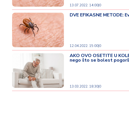
d
13.07.2022. 14:00
|
0
a
DVE EFIKASNE METODE: Evo
12.04.2022. 15:00
|
0
AKO OVO OSETITE U KOLEN
nego što se bolest pogor
13.03.2022. 18:30
|
0