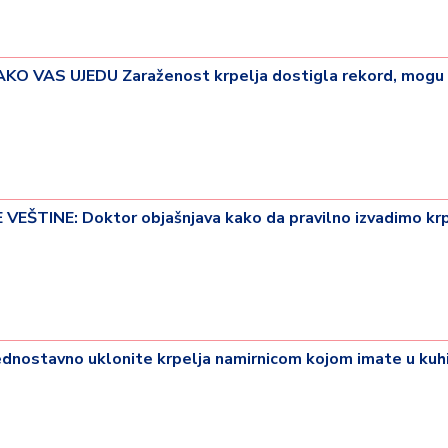
 VAS UJEDU Zaraženost krpelja dostigla rekord, mogu 
ŠTINE: Doktor objašnjava kako da pravilno izvadimo krp
ostavno uklonite krpelja namirnicom kojom imate u kuhi