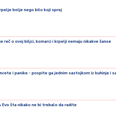
rpelje bolje nego bilo koji sprej
e reč o ovoj biljci, komarci i krpelji nemaju nikakve šanse
incete i panike - pospite ga jednim sastojkom iz kuhinje i 
vo šta nikako ne bi trebalo da radite