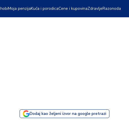
 hobi
Moja penzija
Kuća i porodica
Cene i kupovina
Zdravlje
Razonoda
Dodaj kao željeni izvor na google pretrazi