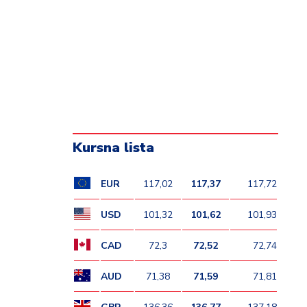
Kursna lista
EUR
117,02
117,37
117,72
USD
101,32
101,62
101,93
CAD
72,3
72,52
72,74
AUD
71,38
71,59
71,81