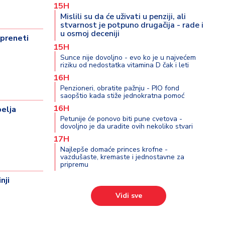
15H
Mislili su da će uživati u penziji, ali
stvarnost je potpuno drugačija - rade i
u osmoj deceniji
preneti
15H
Sunce nije dovoljno - evo ko je u najvećem
riziku od nedostatka vitamina D čak i leti
16H
Penzioneri, obratite pažnju - PIO fond
saopštio kada stiže jednokratna pomoć
16H
elja
Petunije će ponovo biti pune cvetova -
dovoljno je da uradite ovih nekoliko stvari
17H
Najlepše domaće princes krofne -
vazdušaste, kremaste i jednostavne za
pripremu
nji
Vidi sve