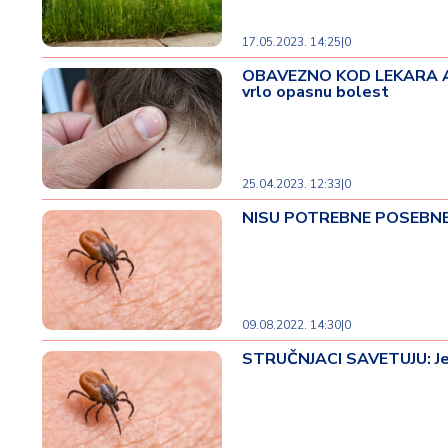
v
i
17.05.2023. 14:25
|
0
n
OBAVEZNO KOD LEKARA AKO
a
vrlo opasnu bolest
Z
d
r
25.04.2023. 12:33
|
0
a
NISU POTREBNE POSEBNE VE
v
lj
e
R
09.08.2022. 14:30
|
0
a
STRUČNJACI SAVETUJU: Jedn
z
o
n
o