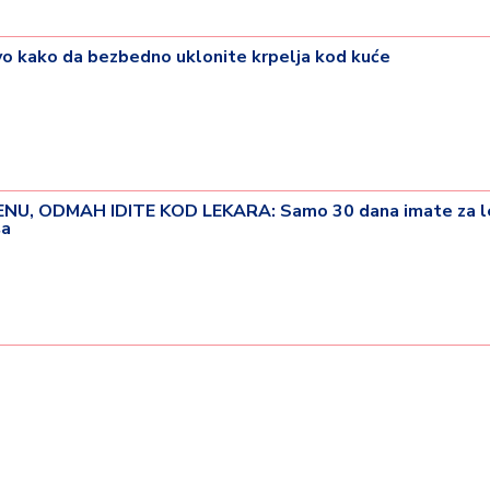
 kako da bezbedno uklonite krpelja kod kuće
U, ODMAH IDITE KOD LEKARA: Samo 30 dana imate za le
ša