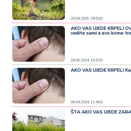
ć
a
i
29.04.2025. 18:51
|
0
p
AKO VAS UJEDE KRPELJ OV
o
vadite sami a evo kome tr
r
o
d
ic
28.05.2024. 15:57
|
0
a
AKO VAS UJEDE KRPELJ Kako
C
e
n
e
09.04.2024. 11:45
|
0
i
k
ŠTA AKO VAS UJEDE ZARAŽEN
u
p
o