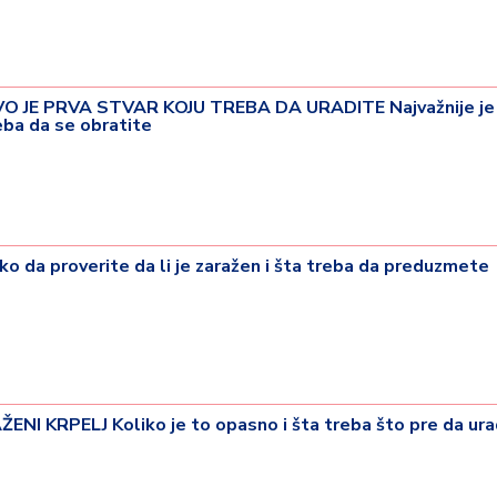
O JE PRVA STVAR KOJU TREBA DA URADITE Najvažnije je 
eba da se obratite
 da proverite da li je zaražen i šta treba da preduzmete
22 °
Lozni
I KRPELJ Koliko je to opasno i šta treba što pre da ura