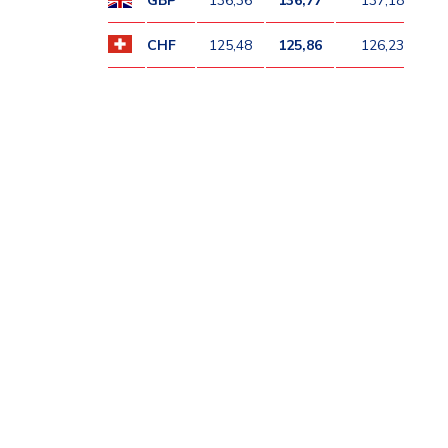
GBP
136,36
136,77
137,18
CHF
125,48
125,86
126,23