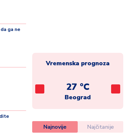
da ga ne
Vremenska prognoza
C
27 °C
ca
Beograd
dite
Najnovije
Najčitanije