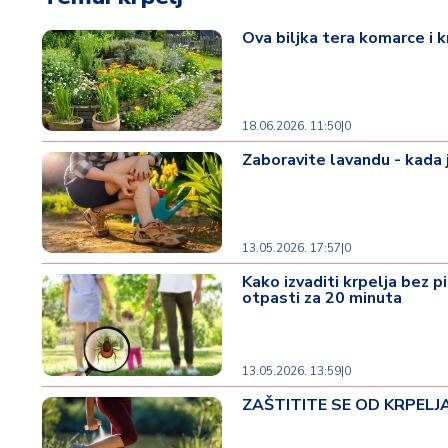
t
i
Ova biljka tera komarce i k
M
oj
h
18.06.2026. 11:50
|
0
o
Zaboravite lavandu - kada j
bi
M
oj
13.05.2026. 17:57
|
0
a
p
Kako izvaditi krpelja bez p
otpasti za 20 minuta
e
n
zij
a
13.05.2026. 13:59
|
0
ZAŠTITITE SE OD KRPELJA E
K
u