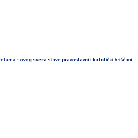
trelama - ovog sveca slave pravoslavni i katolički hrišćani