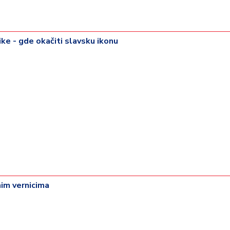
ke - gde okačiti slavsku ikonu
im vernicima