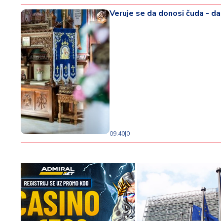
Veruje se da donosi čuda - d
09:40
|
0