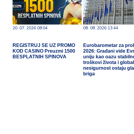
20. 07. 2026 08:04
08. 08. 2026 13:44
REGISTRUJ SE UZ PROMO
Eurobarometar za pro
KOD CASINO Preuzmi 1500
2026: Građani vide E
BESPLATNIH SPINOVA
uniju kao oazu stabilnos
troškovi života i globa
nesigurnost ostaju gl
briga