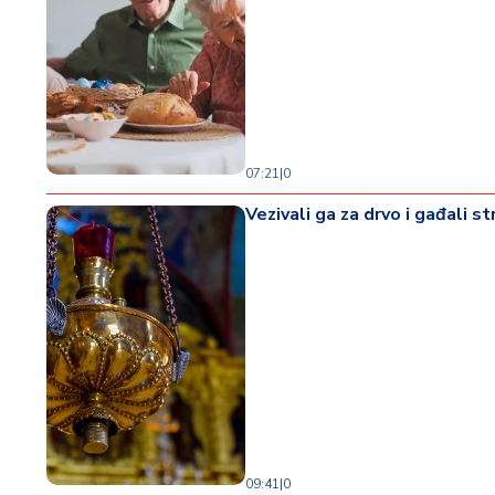
07:21
|
0
Vezivali ga za drvo i gađali s
09:41
|
0