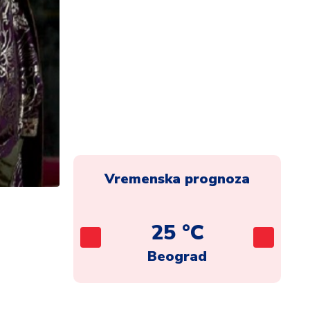
Vremenska prognoza
C
25 °C
ca
Beograd