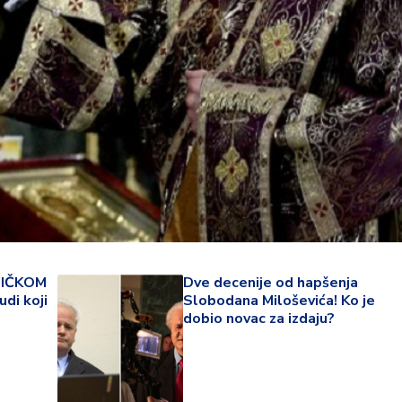
NIČKOM
Dve decenije od hapšenja
23 °
udi koji
Slobodana Miloševića! Ko je
dobio novac za izdaju?
Lozni