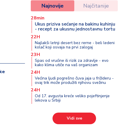
Najnovije
Najčitanije
28min
Ukus priziva sećanje na bakinu kuhinju
- recept za ukusnu jednostavnu tortu
22H
Najlakši letnji desert bez rerne - beli ledeni
kolač koji osvaja na prvi zalogaj
23H
Spas od vrućine ili rizik za zdravlje - evo
kako klima utiče na vaš organizam
uke
24H
Većina ljudi pogrešno čuva jaja u frižideru -
ovaj trik može produžiti njihovu svežinu
24H
Od 17. avgusta kreće veliko pojeftinjenje
lekova u Srbiji
Vidi sve