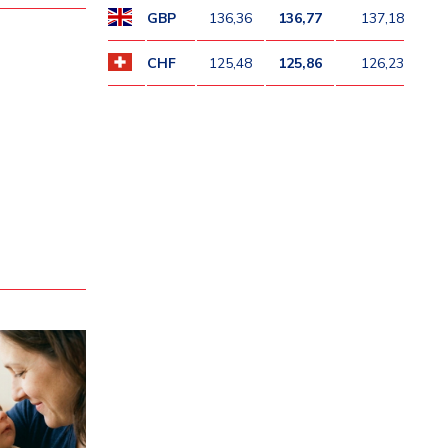
GBP
136,36
136,77
137,18
CHF
125,48
125,86
126,23