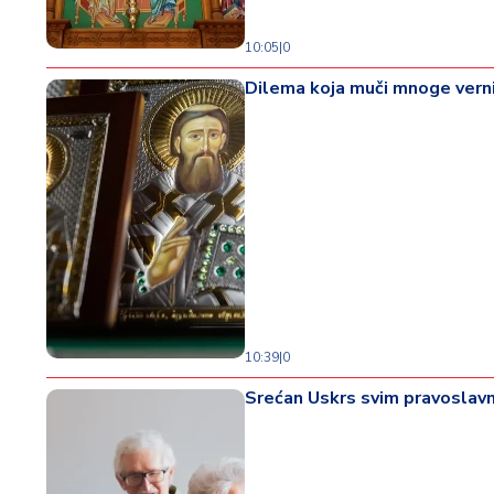
d
a
10:05
|
0
Dilema koja muči mnoge verni
10:39
|
0
Srećan Uskrs svim pravoslavn