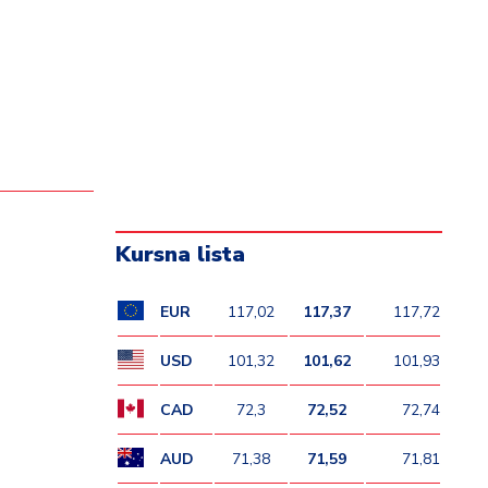
Kursna lista
EUR
117,02
117,37
117,72
USD
101,32
101,62
101,93
CAD
72,3
72,52
72,74
AUD
71,38
71,59
71,81