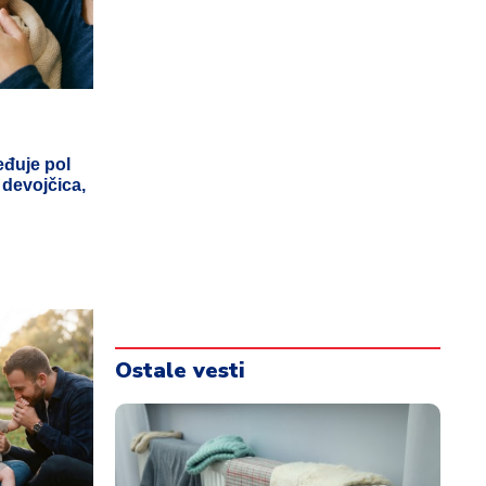
eđuje pol
 devojčica,
Ostale vesti