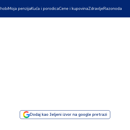
 hobi
Moja penzija
Kuća i porodica
Cene i kupovina
Zdravlje
Razonoda
Dodaj kao željeni izvor na google pretrazi