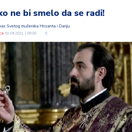
o ne bi smelo da se radi!
nas Svetog mučenika Hrizanta i Dariju.
ca
01.04.2021.
09:00
0