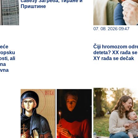
савезу Загреба, Тиране и
Приштине
07. 08. 2026 09:47
leće
Čiji hromozom odr
vropsku
deteta? XX rađa se
ti, ali
XY rađa se dečak
lna
avna