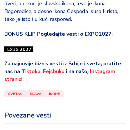
dveri, a u kući je slavska ikona, levo je ikona
Bogorodice, a desno ikona Gospoda Isusa Hrista,
tako je isto i u kući raspored.
BONUS KLIP Pogledajte vesti o EXPO2027:
Za najnovije biznis vesti iz Srbije i sveta, pratite
nas na
Tiktoku
,
Fejsbuku
i na našoj
Instagram
stranici
.
SVETAC
SLAVA
IKONE
Povezane vesti