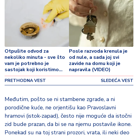
o
v
i
n
a
Z
d
Otpušite odvod za
Posle razvoda krenula je
nekoliko minuta - sve što
od nule, a sada joj svi
r
vam je potrebno je
zavide na domu koji je
a
sastojak koji koristimo
napravila (VIDEO)
v
svaki dan
lj
PRETHODNA VEST
SLEDEĆA VEST
e
Međutim, pošto se ni stambene zgrade, a ni
R
porodične kuće, ne orjentišu kao Pravoslavni
a
z
hramovi (istok-zapad), često nije moguće da istočni
o
zid bude prazan, da bi se na njemu postavile ikone.
n
Ponekad su na toj strani prozori, vrata, ili neki deo
o