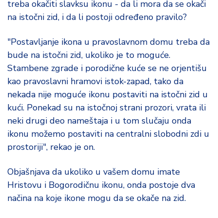
treba okačiti slavksu ikonu - da li mora da se okači
na istočni zid, i da li postoji određeno pravilo?
"Postavljanje ikona u pravoslavnom domu treba da
bude na istočni zid, ukoliko je to moguće.
Stambene zgrade i porodične kuće se ne orjentišu
kao pravoslavni hramovi istok-zapad, tako da
nekada nije moguće ikonu postaviti na istočni zid u
kući. Ponekad su na istočnoj strani prozori, vrata ili
neki drugi deo nameštaja i u tom slučaju onda
ikonu možemo postaviti na centralni slobodni zdi u
prostoriji", rekao je on.
Objašnjava da ukoliko u vašem domu imate
Hristovu i Bogorodičnu ikonu, onda postoje dva
načina na koje ikone mogu da se okače na zid.