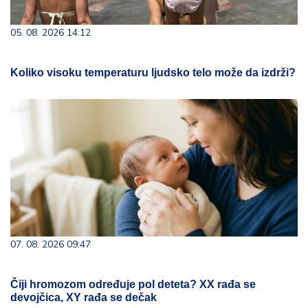
05. 08. 2026 14:12
Koliko visoku temperaturu ljudsko telo može da izdrži?
07. 08. 2026 09:47
Čiji hromozom određuje pol deteta? XX rađa se
devojčica, XY rađa se dečak