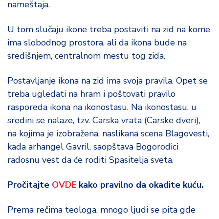
nameštaja.
d
a
U tom slučaju ikone treba postaviti na zid na kome
ima slobodnog prostora, ali da ikona bude na
središnjem, centralnom mestu tog zida.
Postavljanje ikona na zid ima svoja pravila. Opet se
treba ugledati na hram i poštovati pravilo
rasporeda ikona na ikonostasu. Na ikonostasu, u
sredini se nalaze, tzv. Carska vrata (Carske dveri),
na kojima je izobražena, naslikana scena Blagovesti,
kada arhangel Gavril, saopštava Bogorodici
radosnu vest da će roditi Spasitelja sveta.
Pročitajte
OVDE
kako pravilno da okadite kuću.
Prema rečima teologa, mnogo ljudi se pita gde