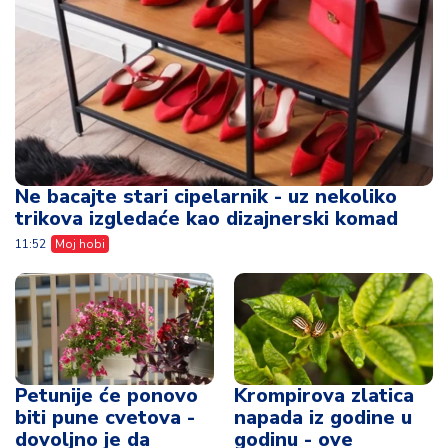
Ne bacajte stari cipelarnik - uz nekoliko
trikova izgledaće kao dizajnerski komad
11:52
Moj hobi
Petunije će ponovo
Krompirova zlatica
biti pune cvetova -
napada iz godine u
dovoljno je da
godinu - ove