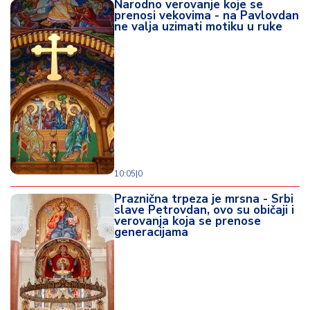
Narodno verovanje koje se
prenosi vekovima - na Pavlovdan
ne valja uzimati motiku u ruke
10:05
|
0
Praznična trpeza je mrsna - Srbi
slave Petrovdan, ovo su običaji i
verovanja koja se prenose
generacijama