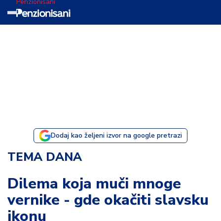
Penzionisani
T
e
m
a
d
a
n
a
Dodaj kao željeni izvor na google pretrazi
I
TEMA DANA
s
p
Dilema koja muči mnoge
o
vernike - gde okačiti slavsku
v
e
ikonu
s