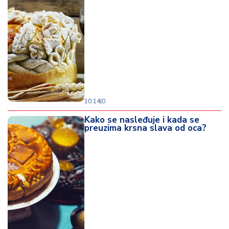
10:14
|
0
Kako se nasleđuje i kada se
preuzima krsna slava od oca?