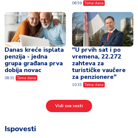
08:59
Tema dana
Danas kreće isplata
"U prvih sat i po
penzija - jedna
vremena, 22.272
grupa građana prva
zahteva za
dobija novac
turističke vaučere
za penzionere"
08:31
Tema dana
10:33
Tema dana
Vidi sve vesti
Ispovesti