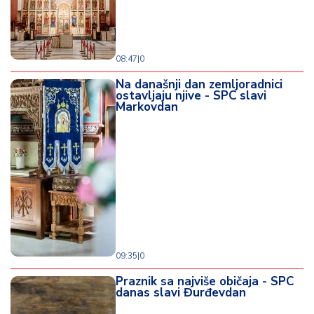
08:47
|
0
Na današnji dan zemljoradnici
ostavljaju njive - SPC slavi
Markovdan
09:35
|
0
Praznik sa najviše običaja - SPC
danas slavi Đurđevdan