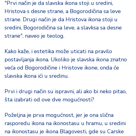
"Prvi način je da slavska ikona stoji u sredini,
Hristova s desne strane, a Bogorodičina sa leve
strane. Drugi način je da Hristova ikona stoji u
sredini, Bogorodičina sa leve, a slavksa sa desne
strane", naveo je teolog.
Kako kaže, i estetika može uticati na pravilo
postavljanja ikona. Ukoliko je slavska ikona znatno
veća od Bogorodičine i Hristove ikone, onda će
slavska ikona ići u sredinu.
Prvi i drugi način su ispravni, ali ako bi neko pitao,
šta izabrati od ove dve mogućnosti?
Poželjna je prva mogućnost, jer je ona slična
rasporedu ikona na ikonostasu u hramu, u sredini
na ikonostasu je ikona Blagovesti, gde su Carske