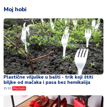
Moj hobi
Plastične viljuške u bašti - trik koji štiti
biljke od mačaka i pasa bez hemikalija
15:10
Moj hobi