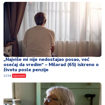
„Najviše mi nije nedostajao posao, već
osećaj da vredim“ – Milorad (65) iskreno o
životu posle penzije
12:54
Ispovesti