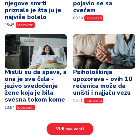
njegove smrti
pojavio se sa
priznala je šta ju je
cvećem
najviše bolelo
09:59
Ispovesti
15:45
Ispovesti
Mislili su da spava, a
Psihološkinja
ona je sve čula -
upozorava - ovih 10
jezivo svedočenje
rečenica može da
žene koja je bila
uništi i najjaču vezu
svesna tokom kome
10:51
Ispovesti
13:54
Ispovesti
Vidi sve vesti