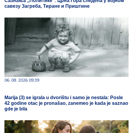
Сазнања „Политике”: Црна Гора следећа у војном
савезу Загреба, Тиране и Приштине
06. 08. 2026 09:39
Marija (3) se igrala u dvorištu i samo je nestala: Posle
42 godine otac je pronašao, zanemeo je kada je saznao
gde je bila