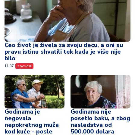
Ceo život je živela za svoju decu, a oni su
pravu istinu shvatili tek kada je više nije
bilo
11:37
Ispovesti
Godinama je
Godinama nije
negovala
posetio baku, a zbog
nepokretnog muža
nasledstva od
kod kuće - posle
500.000 dolara