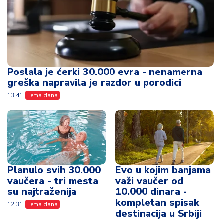
Poslala je ćerki 30.000 evra - nenamerna
greška napravila je razdor u porodici
13:41
Tema dana
Planulo svih 30.000
Evo u kojim banjama
vaučera - tri mesta
važi vaučer od
su najtraženija
10.000 dinara -
kompletan spisak
12:31
Tema dana
destinacija u Srbiji