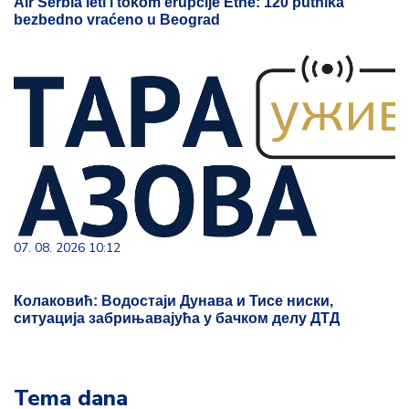
Air Serbia leti i tokom erupcije Etne: 120 putnika
bezbedno vraćeno u Beograd
07. 08. 2026 10:12
Колаковић: Водостаји Дунава и Тисе ниски,
ситуација забрињавајућа у бачком делу ДТД
Tema dana