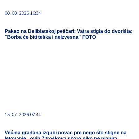
08. 08. 2026 16:34
Pakao na Deliblatskoj peščari: Vatra stigla do dvorišta;
"Borba će biti teška i neizvesna" FOTO
15. 07. 2026 07:44
Većina građana izgubi novac pre nego što stigne na
letovanje - ovih 7 troškova skoro niko ne planira