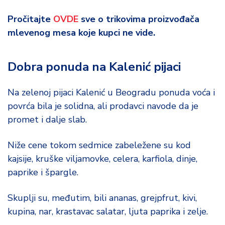
Pročitajte
OVDE
sve o trikovima proizvođača
mlevenog mesa koje kupci ne vide.
Dobra ponuda na Kalenić pijaci
Na zelenoj pijaci Kalenić u Beogradu ponuda voća i
povrća bila je solidna, ali prodavci navode da je
promet i dalje slab.
Niže cene tokom sedmice zabeležene su kod
kajsije, kruške viljamovke, celera, karfiola, dinje,
paprike i špargle.
Skuplji su, međutim, bili ananas, grejpfrut, kivi,
kupina, nar, krastavac salatar, ljuta paprika i zelje.