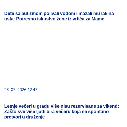
Dete sa autizmom polivali vodom i mazali mu lak na
usta: Potresno iskustvo žene iz vrtića za Mame
23. 07. 2026 12:47
Letnje večeri u gradu više nisu rezervisane za vikend:
Zašto sve više ljudi bira večeru koja se spontano
pretvori u druženje