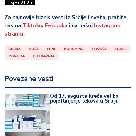
Za najnovije biznis vesti iz Srbije i sveta, pratite
nas na
Tiktoku
,
Fejsbuku
i na našoj
Instagram
stranici
.
SRBIJA
VOĆE
CENE
KUPOVINA
POVRĆE
PIJACE
PONUDA
POTRAŽNJA
Povezane vesti
Od 17. avgusta kreće veliko
pojeftinjenje lekova u Srbiji