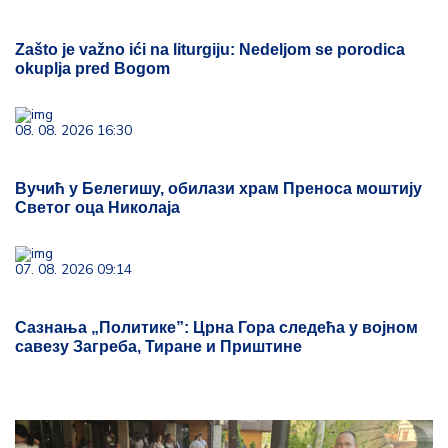
Zašto je važno ići na liturgiju: Nedeljom se porodica
okuplja pred Bogom
08. 08. 2026 16:30
Вучић у Белегишу, обилази храм Преноса моштију
Светог оца Николаја
07. 08. 2026 09:14
Сазнања „Политике”: Црна Гора следећа у војном
савезу Загреба, Тиране и Приштине