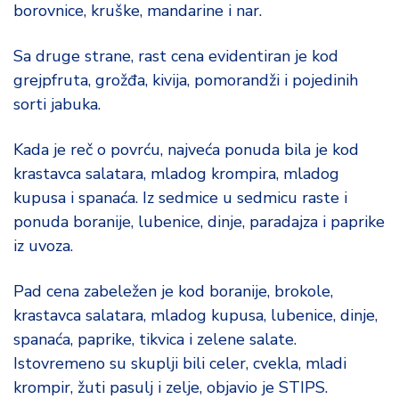
d
borovnice, kruške, mandarine i nar.
a
Sa druge strane, rast cena evidentiran je kod
grejpfruta, grožđa, kivija, pomorandži i pojedinih
sorti jabuka.
Kada je reč o povrću, najveća ponuda bila je kod
krastavca salatara, mladog krompira, mladog
kupusa i spanaća. Iz sedmice u sedmicu raste i
ponuda boranije, lubenice, dinje, paradajza i paprike
iz uvoza.
Pad cena zabeležen je kod boranije, brokole,
krastavca salatara, mladog kupusa, lubenice, dinje,
spanaća, paprike, tikvica i zelene salate.
Istovremeno su skuplji bili celer, cvekla, mladi
krompir, žuti pasulj i zelje, objavio je STIPS.