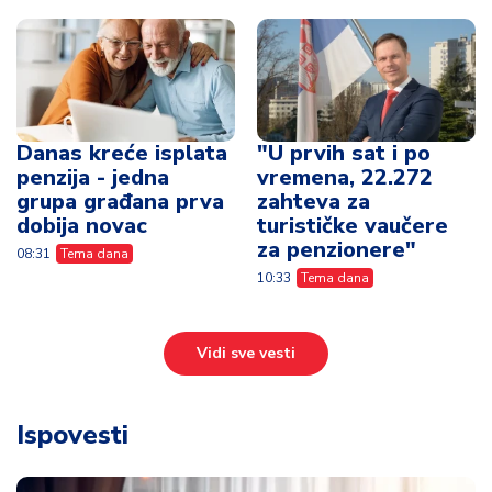
Danas kreće isplata
"U prvih sat i po
penzija - jedna
vremena, 22.272
grupa građana prva
zahteva za
dobija novac
turističke vaučere
za penzionere"
08:31
Tema dana
10:33
Tema dana
Vidi sve vesti
Ispovesti