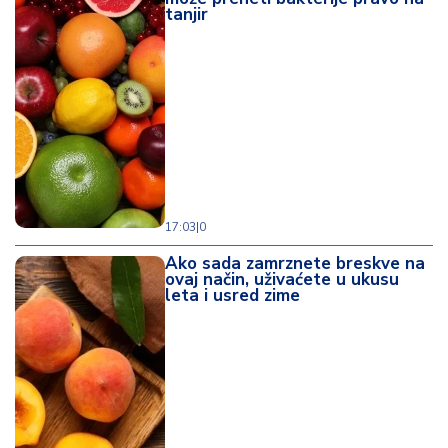
tanjir
17:03
|
0
Ako sada zamrznete breskve na
ovaj način, uživaćete u ukusu
leta i usred zime