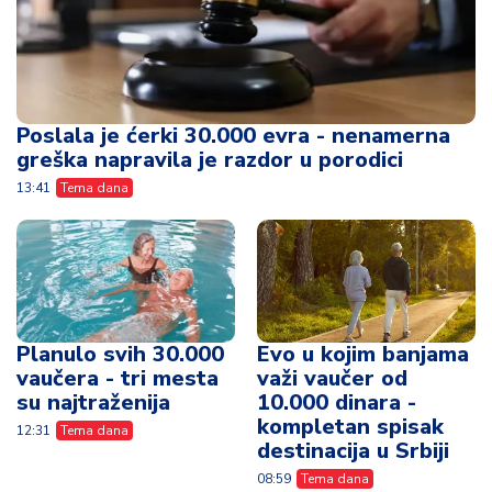
Poslala je ćerki 30.000 evra - nenamerna
greška napravila je razdor u porodici
13:41
Tema dana
Planulo svih 30.000
Evo u kojim banjama
vaučera - tri mesta
važi vaučer od
su najtraženija
10.000 dinara -
kompletan spisak
12:31
Tema dana
destinacija u Srbiji
08:59
Tema dana