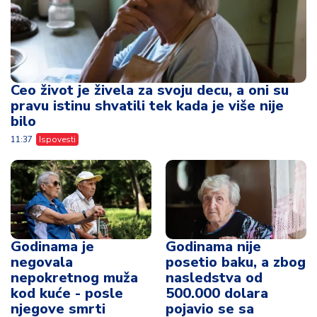
Ceo život je živela za svoju decu, a oni su
pravu istinu shvatili tek kada je više nije
bilo
11:37
Ispovesti
Godinama je
Godinama nije
negovala
posetio baku, a zbog
nepokretnog muža
nasledstva od
kod kuće - posle
500.000 dolara
njegove smrti
pojavio se sa