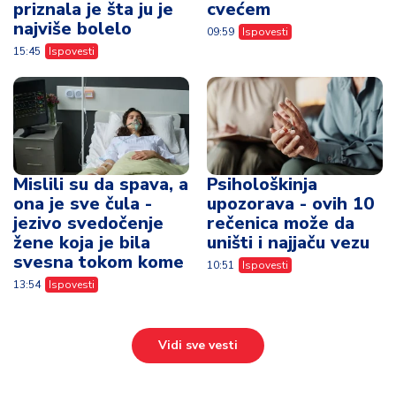
priznala je šta ju je
cvećem
najviše bolelo
09:59
Ispovesti
15:45
Ispovesti
Mislili su da spava, a
Psihološkinja
ona je sve čula -
upozorava - ovih 10
jezivo svedočenje
rečenica može da
žene koja je bila
uništi i najjaču vezu
svesna tokom kome
10:51
Ispovesti
13:54
Ispovesti
Vidi sve vesti