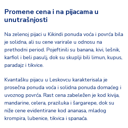
Promene cena i na pijacama u
unutrašnjosti
Na zelenoj pijaci u Kikindi ponuda voća i povrća bila
je solidna, ali su cene varirale u odnosu na
prethodni period. Pojeftinili su banana, kivi, lešnik,
karfiol i beli pasulj, dok su skuplji bili limun, kupus,
paradajz i tikvice.
Kvantašku pijacu u Leskovcu karakterisala je
prosečna ponuda voća i solidna ponuda domaćeg i
uvoznog povrća. Rast cena zabeležen je kod kivija,
mandarine, celera, praziluka i šargarepe, dok su
niže cene evidentirane kod ananasa, mladog
krompira, lubenice, tikvica i spanaća.