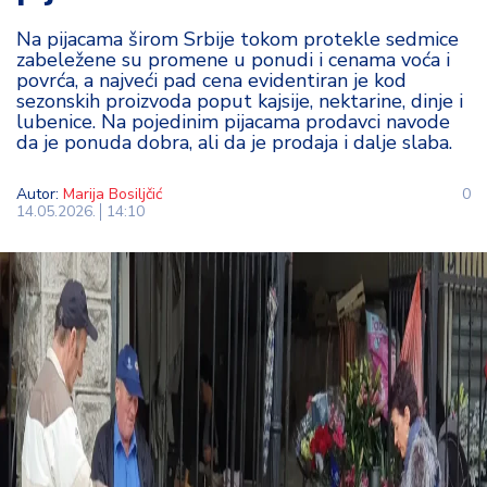
t
Na pijacama širom Srbije tokom protekle sedmice
i
zabeležene su promene u ponudi i cenama voća i
povrća, a najveći pad cena evidentiran je kod
M
sezonskih proizvoda poput kajsije, nektarine, dinje i
oj
lubenice. Na pojedinim pijacama prodavci navode
da je ponuda dobra, ali da je prodaja i dalje slaba.
h
o
bi
Autor:
Marija Bosiljčić
0
14.05.2026.
14:10
M
oj
a
p
e
n
zij
a
K