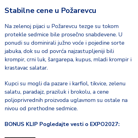
Stabilne cene u Požarevcu
Na zelenoj pijaci u Požarevcu tezge su tokom
protekle sedmice bile prosečno snabdevene. U
ponudi su dominirali južno voće i pojedine sorte
jabuka, dok su od povrća najzastupljeniji bili
krompir, crni luk, šargarepa, kupus, mladi krompir i
krastavac salatar.
Kupci su mogli da pazare i karfiol, tikvice, zelenu
salatu, paradajz, praziluk i brokolu, a cene
poljoprivrednih proizvoda uglavnom su ostale na
nivou od prethodne sedmice.
BONUS KLIP Pogledajte vesti o EXPO2027: