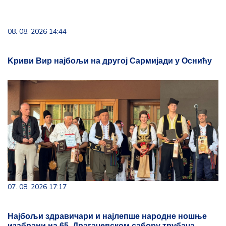
08. 08. 2026 14:44
Kриви Вир најбољи на другој Сармијади у Оснићу
07. 08. 2026 17:17
Најбољи здравичари и најлепше народне ношње
изабрани на 65. Драгачевском сабору трубача