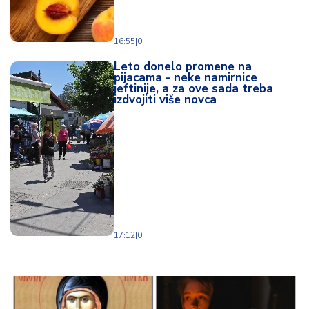
16:55
|
0
Leto donelo promene na
pijacama - neke namirnice
jeftinije, a za ove sada treba
izdvojiti više novca
17:12
|
0