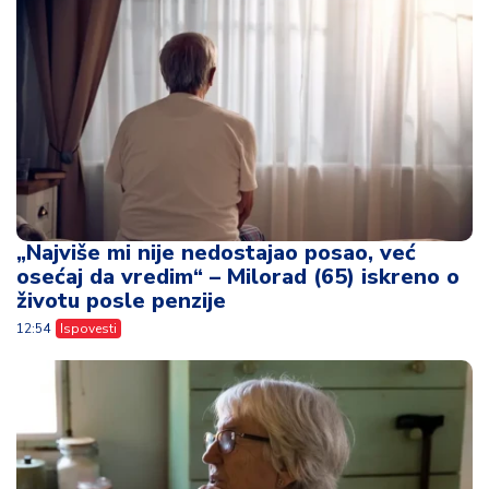
„Najviše mi nije nedostajao posao, već
osećaj da vredim“ – Milorad (65) iskreno o
životu posle penzije
12:54
Ispovesti