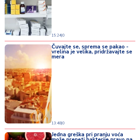
15:24
|
0
Čuvajte se, sprema se pakao -
vrelina je velika, pridržavajte se
mera
13:48
|
0
Jedna greška pri pranju voća
može preneti bakterije pravo na