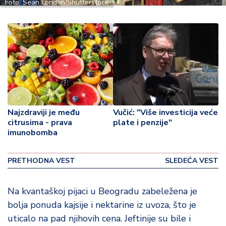
o
Foto: Sean London/Shutterstock
v
i
n
a
Z
d
r
a
Najzdraviji je među
Vučić: "Više investicija veće
v
citrusima - prava
plate i penzije"
lj
imunobomba
e
PRETHODNA VEST
SLEDEĆA VEST
R
a
z
Na kvantaškoj pijaci u Beogradu zabeležena je
o
bolja ponuda kajsije i nektarine iz uvoza, što je
n
uticalo na pad njihovih cena. Jeftinije su bile i
o