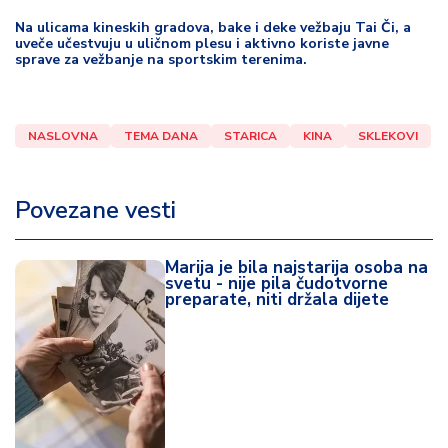
Na ulicama kineskih gradova, bake i deke vežbaju Tai Či, a
uveče učestvuju u uličnom plesu i aktivno koriste javne
sprave za vežbanje na sportskim terenima.
NASLOVNA
TEMA DANA
STARICA
KINA
SKLEKOVI
Povezane vesti
Marija je bila najstarija osoba na
svetu - nije pila čudotvorne
preparate, niti držala dijete