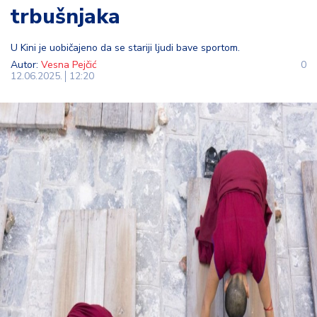
trbušnjaka
t
i
U Kini je uobičajeno da se stariji ljudi bave sportom.
M
Autor:
Vesna Pejčić
0
12.06.2025.
12:20
oj
h
o
bi
M
oj
a
p
e
n
zij
a
K