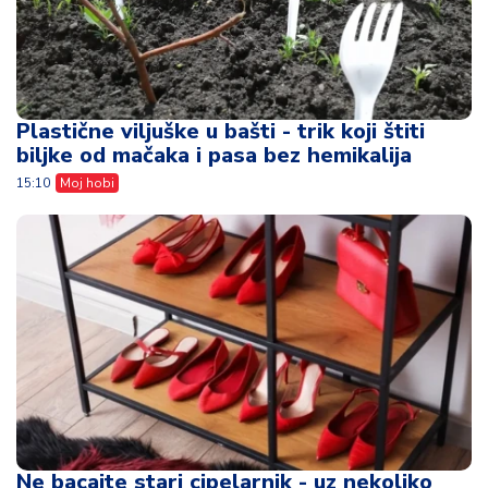
Plastične viljuške u bašti - trik koji štiti
biljke od mačaka i pasa bez hemikalija
15:10
Moj hobi
Ne bacajte stari cipelarnik - uz nekoliko