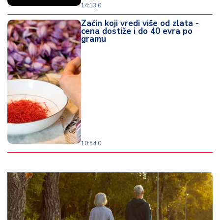
14:13
|
0
Začin koji vredi više od zlata -
cena dostiže i do 40 evra po
gramu
10:54
|
0