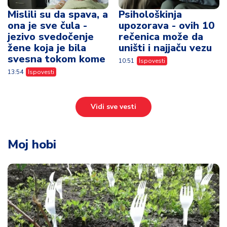
Mislili su da spava, a
Psihološkinja
ona je sve čula -
upozorava - ovih 10
jezivo svedočenje
rečenica može da
žene koja je bila
uništi i najjaču vezu
svesna tokom kome
10:51
Ispovesti
13:54
Ispovesti
Vidi sve vesti
Moj hobi