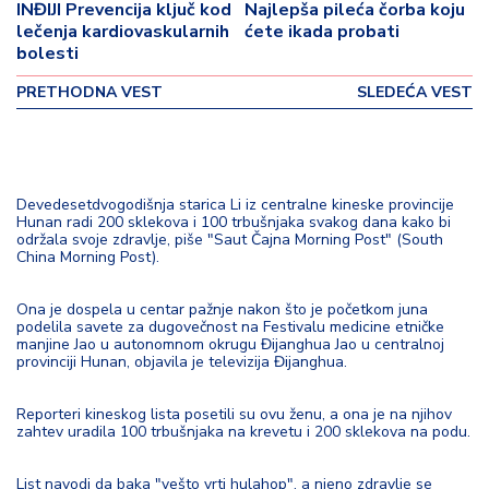
o
INĐIJI Prevencija ključ kod
Najlepša pileća čorba koju
v
lečenja kardiovaskularnih
ćete ikada probati
i
bolesti
n
PRETHODNA VEST
SLEDEĆA VEST
a
Z
d
r
Devedesetdvogodišnja starica Li iz centralne kineske provincije
Hunan radi 200 sklekova i 100 trbušnjaka svakog dana kako bi
a
održala svoje zdravlje, piše "Saut Čajna Morning Post" (South
v
China Morning Post).
lj
e
Ona je dospela u centar pažnje nakon što je početkom juna
podelila savete za dugovečnost na Festivalu medicine etničke
manjine Jao u autonomnom okrugu Đijanghua Jao u centralnoj
R
provinciji Hunan, objavila je televizija Đijanghua.
a
z
Reporteri kineskog lista posetili su ovu ženu, a ona je na njihov
o
zahtev uradila 100 trbušnjaka na krevetu i 200 sklekova na podu.
n
o
List navodi da baka "vešto vrti hulahop", a njeno zdravlje se