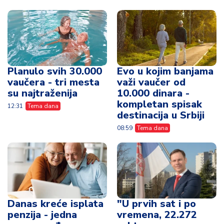
Planulo svih 30.000
Evo u kojim banjama
vaučera - tri mesta
važi vaučer od
su najtraženija
10.000 dinara -
kompletan spisak
12:31
Tema dana
destinacija u Srbiji
08:59
Tema dana
Danas kreće isplata
"U prvih sat i po
penzija - jedna
vremena, 22.272