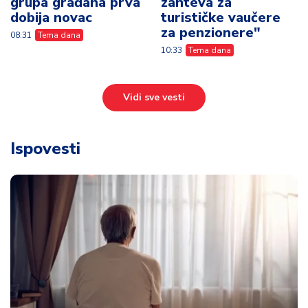
grupa građana prva
zahteva za
dobija novac
turističke vaučere
za penzionere"
08:31
Tema dana
10:33
Tema dana
Vidi sve vesti
Ispovesti