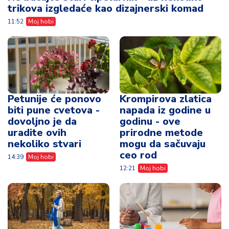
trikova izgledaće kao dizajnerski komad
11:52
Moj hobi
Petunije će ponovo
Krompirova zlatica
biti pune cvetova -
napada iz godine u
dovoljno je da
godinu - ove
uradite ovih
prirodne metode
nekoliko stvari
mogu da sačuvaju
ceo rod
14:39
Moj hobi
12:21
Moj hobi