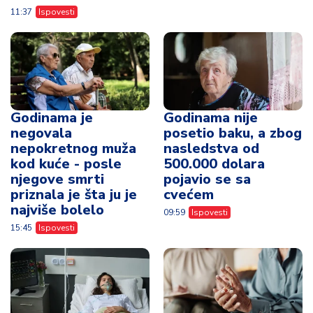
11:37
Ispovesti
Godinama je
Godinama nije
negovala
posetio baku, a zbog
nepokretnog muža
nasledstva od
kod kuće - posle
500.000 dolara
njegove smrti
pojavio se sa
priznala je šta ju je
cvećem
najviše bolelo
09:59
Ispovesti
15:45
Ispovesti