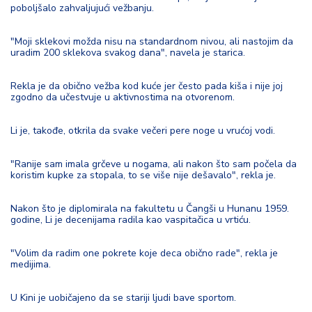
d
poboljšalo zahvaljujući vežbanju.
a
"Moji sklekovi možda nisu na standardnom nivou, ali nastojim da
uradim 200 sklekova svakog dana", navela je starica.
Rekla je da obično vežba kod kuće jer često pada kiša i nije joj
zgodno da učestvuje u aktivnostima na otvorenom.
Li je, takođe, otkrila da svake večeri pere noge u vrućoj vodi.
"Ranije sam imala grčeve u nogama, ali nakon što sam počela da
koristim kupke za stopala, to se više nije dešavalo", rekla je.
Nakon što je diplomirala na fakultetu u Čangši u Hunanu 1959.
godine, Li je decenijama radila kao vaspitačica u vrtiću.
"Volim da radim one pokrete koje deca obično rade", rekla je
medijima.
U Kini je uobičajeno da se stariji ljudi bave sportom.