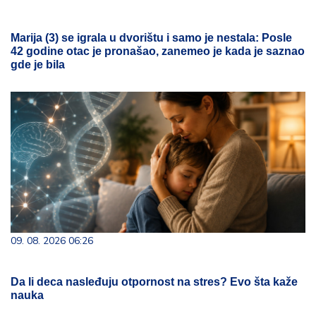
Marija (3) se igrala u dvorištu i samo je nestala: Posle
42 godine otac je pronašao, zanemeo je kada je saznao
gde je bila
09. 08. 2026 06:26
Da li deca nasleđuju otpornost na stres? Evo šta kaže
nauka