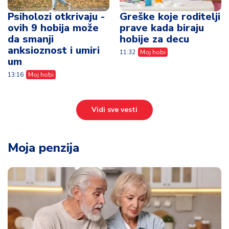
Psiholozi otkrivaju -
Greške koje roditelji
ovih 9 hobija može
prave kada biraju
da smanji
hobije za decu
anksioznost i umiri
11:32
Moj hobi
um
13:16
Moj hobi
Vidi sve vesti
Moja penzija