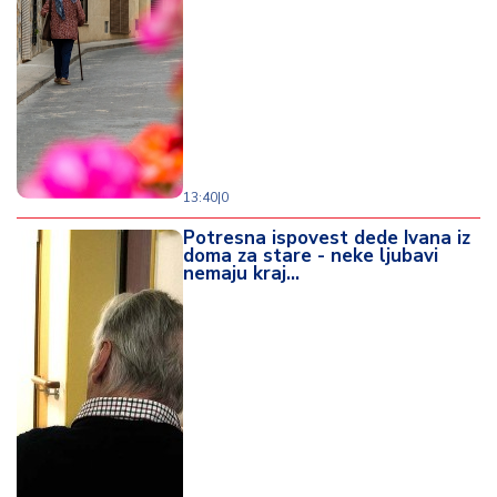
13:40
|
0
Potresna ispovest dede Ivana iz
doma za stare - neke ljubavi
nemaju kraj...