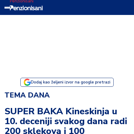
Penzionisani
T
e
m
a
d
a
n
a
Dodaj kao željeni izvor na google pretrazi
I
TEMA DANA
s
p
SUPER BAKA Kineskinja u
o
10. deceniji svakog dana radi
v
e
200 sklekova i 100
s