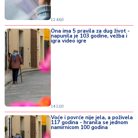
12:43
|
0
Ona ima 5 pravila za dug život -
napunila je 103 godine, vežba i
igra video igre
14:11
|
0
Voće i povrće nije jela, a poživela
117 godina - hranila se jednom
namirnicom 100 godina