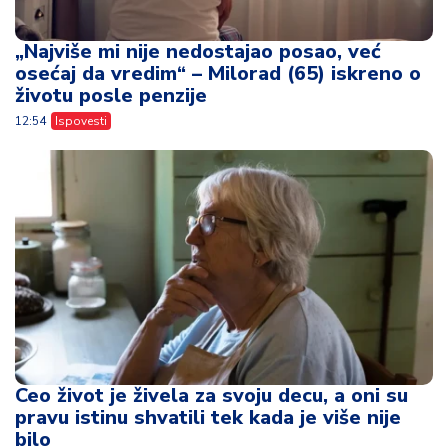
„Najviše mi nije nedostajao posao, već
osećaj da vredim“ – Milorad (65) iskreno o
životu posle penzije
12:54
Ispovesti
Ceo život je živela za svoju decu, a oni su
pravu istinu shvatili tek kada je više nije
bilo