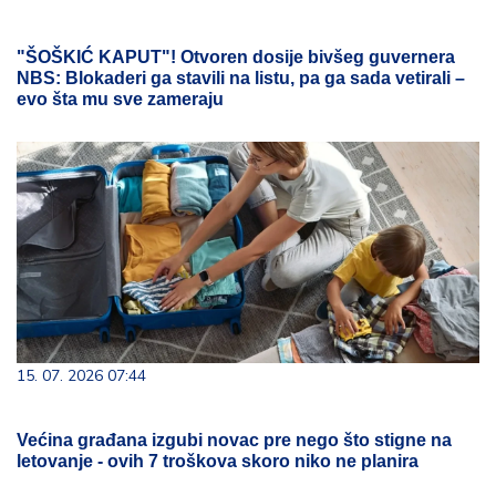
"ŠOŠKIĆ KAPUT"! Otvoren dosije bivšeg guvernera
NBS: Blokaderi ga stavili na listu, pa ga sada vetirali –
evo šta mu sve zameraju
15. 07. 2026 07:44
Većina građana izgubi novac pre nego što stigne na
letovanje - ovih 7 troškova skoro niko ne planira