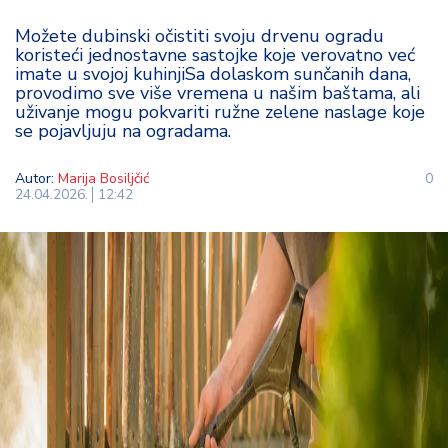
t
Možete dubinski očistiti svoju drvenu ogradu
i
koristeći jednostavne sastojke koje verovatno već
imate u svojoj kuhinjiSa dolaskom sunčanih dana,
M
provodimo sve više vremena u našim baštama, ali
oj
uživanje mogu pokvariti ružne zelene naslage koje
se pojavljuju na ogradama.
h
o
bi
Autor:
Marija Bosiljčić
0
24.04.2026.
12:42
M
oj
a
p
e
n
zij
a
K