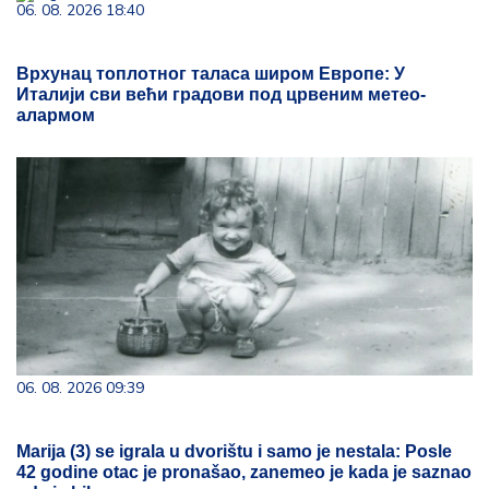
06. 08. 2026 18:40
Врхунац топлотног таласа широм Европе: У
Италији сви већи градови под црвеним метео-
алармом
06. 08. 2026 09:39
Marija (3) se igrala u dvorištu i samo je nestala: Posle
42 godine otac je pronašao, zanemeo je kada je saznao