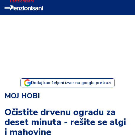
Penzionisani
T
e
m
a
d
a
n
a
Dodaj kao željeni izvor na google pretrazi
I
MOJ HOBI
s
p
Očistite drvenu ogradu za
o
deset minuta - rešite se algi
v
e
i mahovine
s