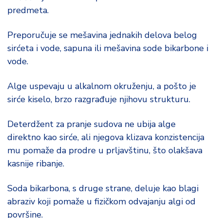
predmeta.
Preporučuje se mešavina jednakih delova belog
sirćeta i vode, sapuna ili mešavina sode bikarbone i
vode.
Alge uspevaju u alkalnom okruženju, a pošto je
sirće kiselo, brzo razgrađuje njihovu strukturu.
Deterdžent za pranje sudova ne ubija alge
direktno kao sirće, ali njegova klizava konzistencija
mu pomaže da prodre u prljavštinu, što olakšava
kasnije ribanje.
Soda bikarbona, s druge strane, deluje kao blagi
abraziv koji pomaže u fizičkom odvajanju algi od
površine.