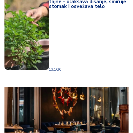
tajne - olakšava disanje, smiruje
stomak i osvežava telo
13:10
|
0