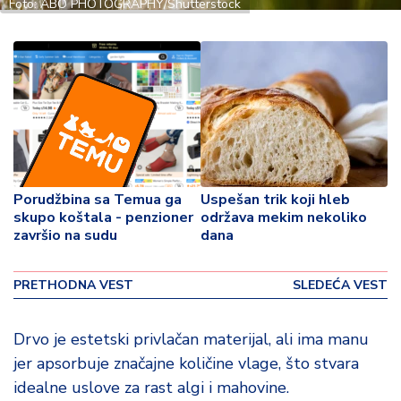
o
Foto: ABO PHOTOGRAPHY/Shutterstock
v
i
n
a
Z
d
r
a
Porudžbina sa Temua ga
Uspešan trik koji hleb
v
skupo koštala - penzioner
održava mekim nekoliko
lj
završio na sudu
dana
e
PRETHODNA VEST
SLEDEĆA VEST
R
a
z
Drvo je estetski privlačan materijal, ali ima manu
o
jer apsorbuje značajne količine vlage, što stvara
n
idealne uslove za rast algi i mahovine.
o