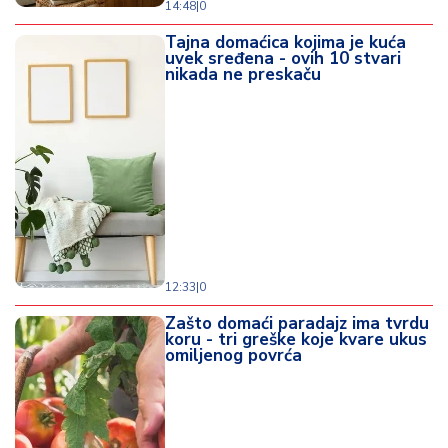
14:48
|
0
Tajna domaćica kojima je kuća
uvek sređena - ovih 10 stvari
nikada ne preskaču
12:33
|
0
Zašto domaći paradajz ima tvrdu
koru - tri greške koje kvare ukus
omiljenog povrća