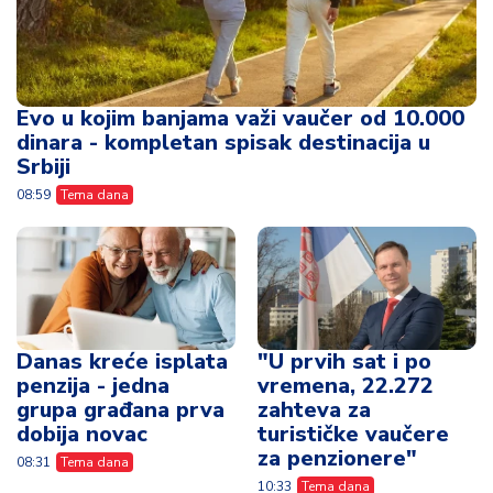
Evo u kojim banjama važi vaučer od 10.000
dinara - kompletan spisak destinacija u
Srbiji
08:59
Tema dana
Danas kreće isplata
"U prvih sat i po
penzija - jedna
vremena, 22.272
grupa građana prva
zahteva za
dobija novac
turističke vaučere
za penzionere"
08:31
Tema dana
10:33
Tema dana