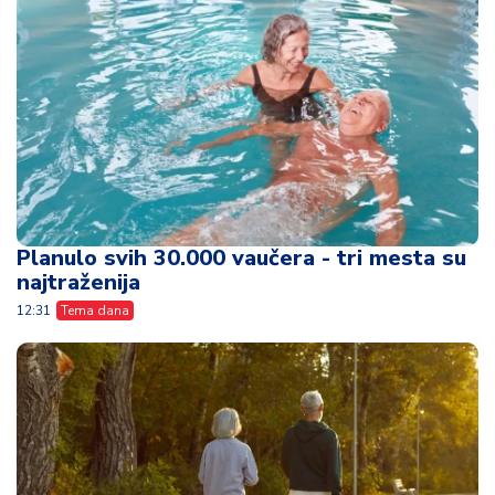
Planulo svih 30.000 vaučera - tri mesta su
najtraženija
12:31
Tema dana