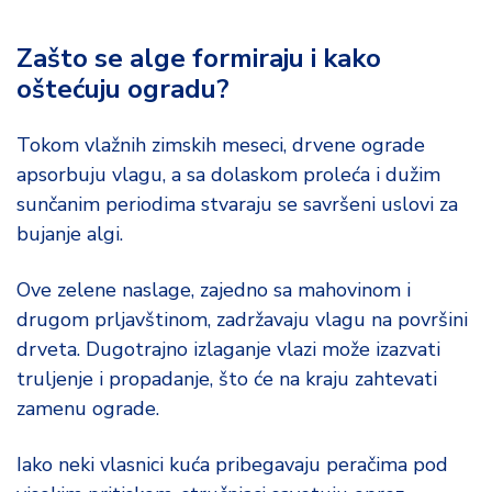
d
a
Zašto se alge formiraju i kako
oštećuju ogradu?
Tokom vlažnih zimskih meseci, drvene ograde
apsorbuju vlagu, a sa dolaskom proleća i dužim
sunčanim periodima stvaraju se savršeni uslovi za
bujanje algi.
Ove zelene naslage, zajedno sa mahovinom i
drugom prljavštinom, zadržavaju vlagu na površini
drveta. Dugotrajno izlaganje vlazi može izazvati
truljenje i propadanje, što će na kraju zahtevati
zamenu ograde.
Iako neki vlasnici kuća pribegavaju peračima pod