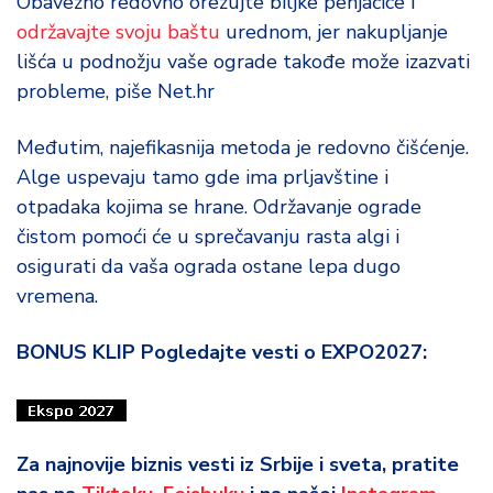
Obavezno redovno orezujte biljke penjačice i
održavajte svoju baštu
urednom, jer nakupljanje
lišća u podnožju vaše ograde takođe može izazvati
probleme, piše Net.hr
Međutim, najefikasnija metoda je redovno čišćenje.
Alge uspevaju tamo gde ima prljavštine i
otpadaka kojima se hrane. Održavanje ograde
čistom pomoći će u sprečavanju rasta algi i
osigurati da vaša ograda ostane lepa dugo
vremena.
BONUS KLIP Pogledajte vesti o EXPO2027:
Za najnovije biznis vesti iz Srbije i sveta, pratite