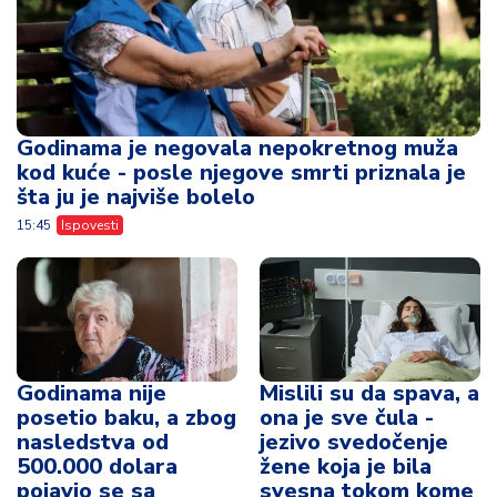
Godinama je negovala nepokretnog muža
kod kuće - posle njegove smrti priznala je
šta ju je najviše bolelo
15:45
Ispovesti
Godinama nije
Mislili su da spava, a
posetio baku, a zbog
ona je sve čula -
nasledstva od
jezivo svedočenje
500.000 dolara
žene koja je bila
pojavio se sa
svesna tokom kome