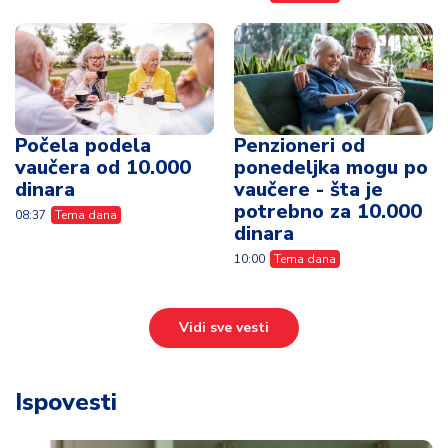
Počela podela
Penzioneri od
vaučera od 10.000
ponedeljka mogu po
dinara
vaučere - šta je
potrebno za 10.000
08:37
Tema dana
dinara
10:00
Tema dana
Vidi sve vesti
Ispovesti