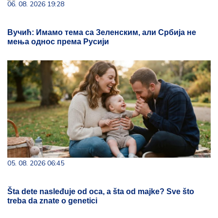
06. 08. 2026 19:28
Вучић: Имамо тема са Зеленским, али Србија не
мења однос према Русији
05. 08. 2026 06:45
Šta dete nasleđuje od oca, a šta od majke? Sve što
treba da znate o genetici