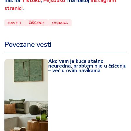
nas na
Tiktoku
,
Fejsbuku
i na našoj
Instagram
stranici
.
SAVETI
ČIŠĆENJE
OGRADA
Povezane vesti
Ako vam je kuća stalno
neuredna, problem nije u čišćenju
– već u ovim navikama