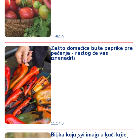
11:58
|
0
Zašto domaćice buše paprike pre
pečenja - razlog će vas
iznenaditi
11:14
|
0
Biljka koju svi imaju u kući krije