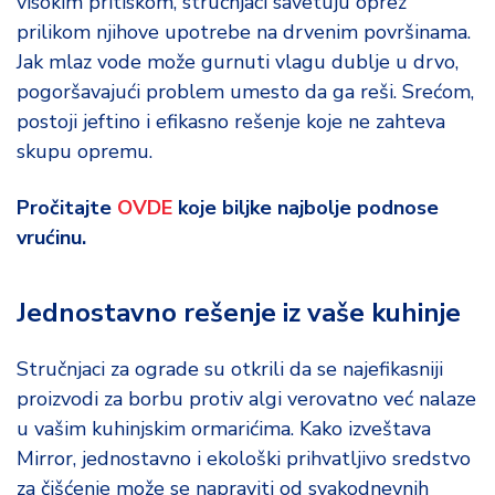
visokim pritiskom, stručnjaci savetuju oprez
prilikom njihove upotrebe na drvenim površinama.
Jak mlaz vode može gurnuti vlagu dublje u drvo,
pogoršavajući problem umesto da ga reši. Srećom,
postoji jeftino i efikasno rešenje koje ne zahteva
skupu opremu.
Pročitajte
OVDE
koje biljke najbolje podnose
vrućinu.
Jednostavno rešenje iz vaše kuhinje
Stručnjaci za ograde su otkrili da se najefikasniji
proizvodi za borbu protiv algi verovatno već nalaze
u vašim kuhinjskim ormarićima. Kako izveštava
Mirror, jednostavno i ekološki prihvatljivo sredstvo
za čišćenje može se napraviti od svakodnevnih