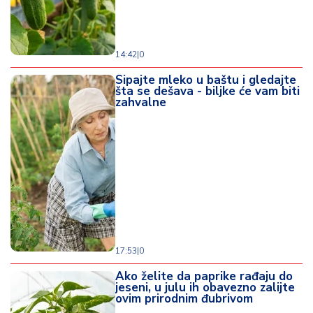
14:42
|
0
Sipajte mleko u baštu i gledajte
šta se dešava - biljke će vam biti
zahvalne
17:53
|
0
Ako želite da paprike rađaju do
jeseni, u julu ih obavezno zalijte
ovim prirodnim đubrivom