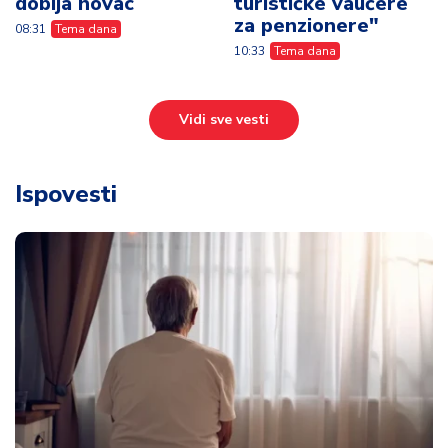
dobija novac
turističke vaučere
za penzionere"
08:31
Tema dana
10:33
Tema dana
Vidi sve vesti
Ispovesti