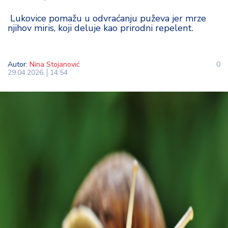
t
Lukovice pomažu u odvraćanju puževa jer mrze
i
njihov miris, koji deluje kao prirodni repelent.
M
oj
Autor:
Nina Stojanović
0
h
29.04.2026.
14:54
o
bi
M
oj
a
p
e
n
zij
a
K