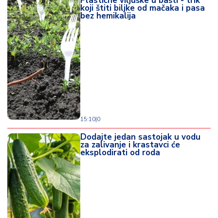
Plastične viljuške u bašti - trik
koji štiti biljke od mačaka i pasa
bez hemikalija
15:10
|
0
Dodajte jedan sastojak u vodu
za zalivanje i krastavci će
eksplodirati od roda