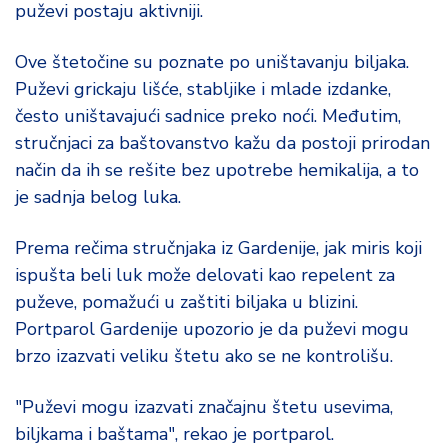
puževi postaju aktivniji.
d
a
Ove štetočine su poznate po uništavanju biljaka.
Puževi grickaju lišće, stabljike i mlade izdanke,
često uništavajući sadnice preko noći. Međutim,
stručnjaci za baštovanstvo kažu da postoji prirodan
način da ih se rešite bez upotrebe hemikalija, a to
je sadnja belog luka.
Prema rečima stručnjaka iz Gardenije, jak miris koji
ispušta beli luk može delovati kao repelent za
puževe, pomažući u zaštiti biljaka u blizini.
Portparol Gardenije upozorio je da puževi mogu
brzo izazvati veliku štetu ako se ne kontrolišu.
"Puževi mogu izazvati značajnu štetu usevima,
biljkama i baštama", rekao je portparol.