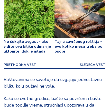
o
v
i
n
a
Z
d
Ne čekajte avgust - ako
Tajna savršenog roštilja -
r
vidite ovu biljku odmah je
evo koliko mesa treba po
a
uklonite, dok je mlada
osobi
v
lj
PRETHODNA VEST
SLEDEĆA VEST
e
Baštovanima se savetuje da uzgajaju jednostavnu
R
a
biljku koju puževi ne vole.
z
o
Kako se cvetne gredice, bašte sa povrćem i bašte
n
bude toplije vreme, stručnjaci upozoravaju da i
o