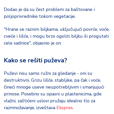
Dodao je da su čest problem za baštovane i
poljoprivrednike tokom vegetacije.
"Hrane se raznim biljkama, uključujući povrće, voće,
cveće i lišće, i mogu brzo ogoliti biljku ili progutati
cele sadnice", objasnio je on.
Kako se rešiti puževa?
Puževi nisu samo ružni za gledanje - oni su
destruktivni. Grizu lišće, stabljike, pa čak i voće,
čineći mnoge useve neupotrebljivim i smanjujući
prinose. Posebno su opasni u plastenicima, gde
vlažni, zaštićeni uslovi pružaju idealno tlo za
razmnožavanje, izveštava
Ekspres.