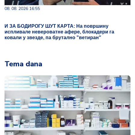
08. 08. 2026 16:55
И ЗА БОДИРОГУ ШУТ КАРТА: На површину
испливале невероватне афере, блокадери га
ковали у звезде, па брутално "ветиран"
Tema dana