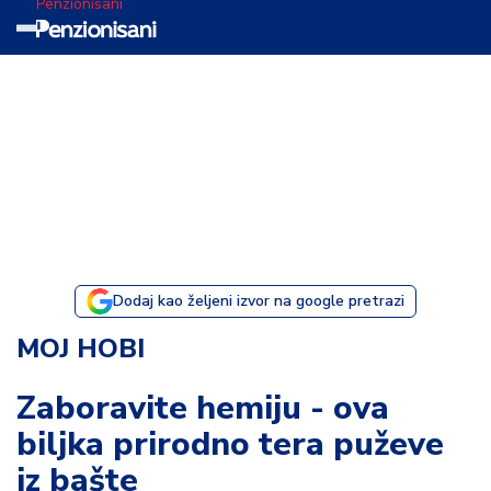
Penzionisani
T
e
m
a
d
a
n
a
Dodaj kao željeni izvor na google pretrazi
I
MOJ HOBI
s
p
Zaboravite hemiju - ova
o
biljka prirodno tera puževe
v
e
iz bašte
s