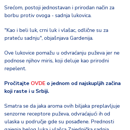
Srećom, postoji jednostavan i prirodan način za
borbu protiv ovoga - sadnja lukovica.
"Kao i beli luk, crni luk i vlašac, odlične su za
prateću sadnju", objašnjava Gardenija.
Ove lukovice pomažu u odvraćanju puževa jer ne
podnose njihov miris, koji deluje kao prirodni
repelent.
Pročitajte
OVDE
o jednom od najskupljih začina
koji raste i u Srbiji.
Smatra se da jaka aroma ovih biljaka preplavljuje
senzorne receptore puževa, odvraćajući ih od
ulaska u područje gde su posađene. Prednosti
gajenja belog luka i vlašca Zajednička sadnja