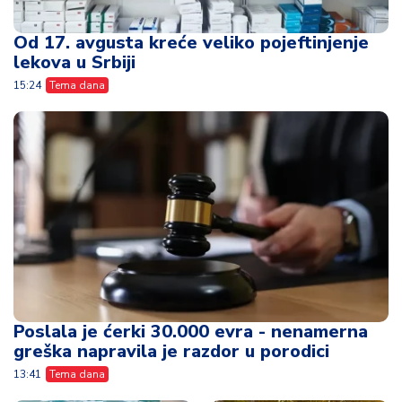
Od 17. avgusta kreće veliko pojeftinjenje
lekova u Srbiji
15:24
Tema dana
Poslala je ćerki 30.000 evra - nenamerna
greška napravila je razdor u porodici
13:41
Tema dana