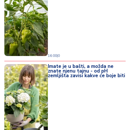
16:00
|
0
Imate je u bašti, a možda ne
znate njenu tajnu - od pH
zemljišta zavisi kakve će boje biti