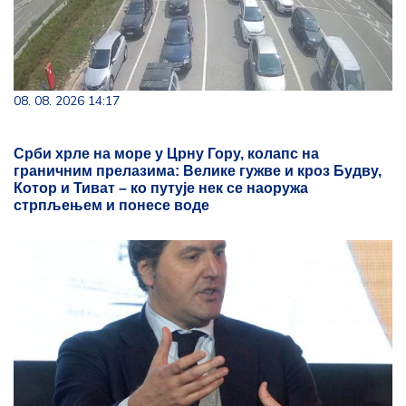
08. 08. 2026 14:17
Срби хрле на море у Црну Гору, колапс на
граничним прелазима: Велике гужве и кроз Будву,
Котор и Тиват – ко путује нек се наоружа
стрпљењем и понесе воде