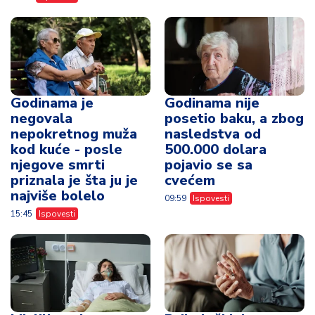
Godinama je
Godinama nije
negovala
posetio baku, a zbog
nepokretnog muža
nasledstva od
kod kuće - posle
500.000 dolara
njegove smrti
pojavio se sa
priznala je šta ju je
cvećem
najviše bolelo
09:59
Ispovesti
15:45
Ispovesti