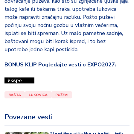
odvraćanje puževa, kao što su zgnječene ljuske jaja,
talog kafe ili bakarna traka, upotreba lukovica
može napraviti značajnu razliku. Pošto puževi
počinju svoju noćnu gozbu u vlažnim večerima,
isplati se biti spreman. Uz malo pametne sadnje,
baštovani mogu biti korak ispred, i to bez
upotrebe jedne kapi pesticida.
BONUS KLIP Pogledajte vesti o EXPO2027:
BAŠTA
LUKOVICA
PUŽEVI
Povezane vesti