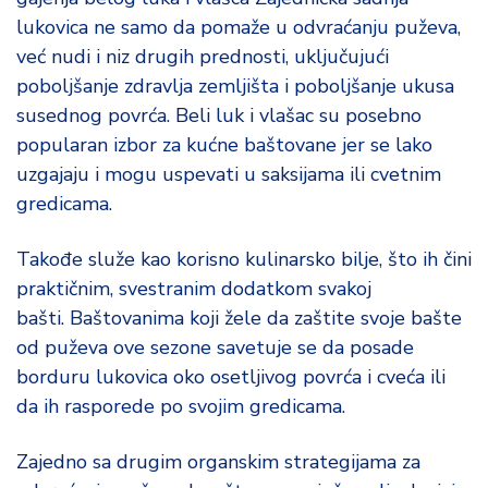
lukovica ne samo da pomaže u odvraćanju puževa,
već nudi i niz drugih prednosti, uključujući
poboljšanje zdravlja zemljišta i poboljšanje ukusa
susednog povrća. Beli luk i vlašac su posebno
popularan izbor za kućne baštovane jer se lako
uzgajaju i mogu uspevati u saksijama ili cvetnim
gredicama.
Takođe služe kao korisno kulinarsko bilje, što ih čini
praktičnim, svestranim dodatkom svakoj
bašti. Baštovanima koji žele da zaštite svoje bašte
od puževa ove sezone savetuje se da posade
borduru lukovica oko osetljivog povrća i cveća ili
da ih rasporede po svojim gredicama.
Zajedno sa drugim organskim strategijama za