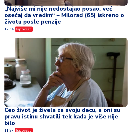
„Najviše mi nije nedostajao posao, već
osećaj da vredim“ – Milorad (65) iskreno o
životu posle penzije
12:54
Ispovesti
Ceo život je živela za svoju decu, a oni su
pravu istinu shvatili tek kada je više nije
bilo
11:37
Ispovesti