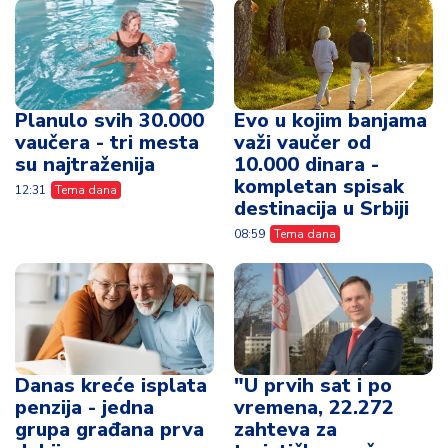
Planulo svih 30.000
Evo u kojim banjama
vaučera - tri mesta
važi vaučer od
su najtraženija
10.000 dinara -
kompletan spisak
12:31
Tema dana
destinacija u Srbiji
08:59
Tema dana
Danas kreće isplata
"U prvih sat i po
penzija - jedna
vremena, 22.272
grupa građana prva
zahteva za