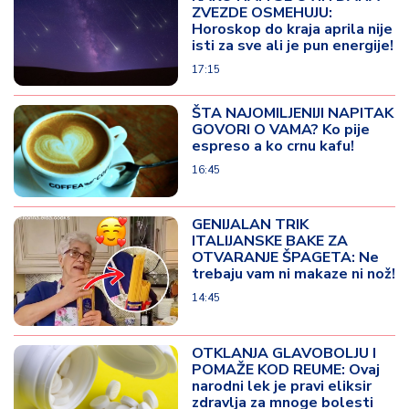
ZVEZDE OSMEHUJU:
Horoskop do kraja aprila nije
isti za sve ali je pun energije!
17:15
ŠTA NAJOMILJENIJI NAPITAK
GOVORI O VAMA? Ko pije
espreso a ko crnu kafu!
16:45
GENIJALAN TRIK
ITALIJANSKE BAKE ZA
OTVARANJE ŠPAGETA: Ne
trebaju vam ni makaze ni nož!
14:45
OTKLANJA GLAVOBOLJU I
POMAŽE KOD REUME: Ovaj
narodni lek je pravi eliksir
zdravlja za mnoge bolesti