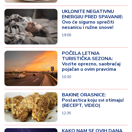
UKLONITE NEGATIVNU
ENERGIJU PRED SPAVANJE:
Ovo će sigurno sprečiti
nesanicu i ružne snove!
19:00
POČELA LETNJA
TURISTIČKA SEZONA:
Vozite oprezno, saobraćaj
pojačan u ovim pravcima
10:30
BAKINE ORASNICE:
Poslastica koju svi otimaju!
(RECEPT, VIDEO)
12:35
KAKO NAM SE OVIH DANA