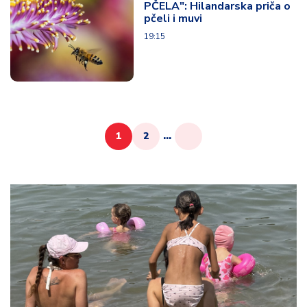
PČELA": Hilandarska priča o
pčeli i muvi
19:15
1
2
...