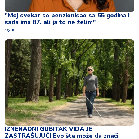
u
ć
"Moj svekar se penzionisao sa 55 godina i
a
sada ima 87, ali ja to ne želim"
i
p
15:15
o
r
o
d
ic
a
C
e
n
e
i
k
u
IZNENADNI GUBITAK VIDA JE
p
ZASTRAŠUJUĆI Evo šta može da znači