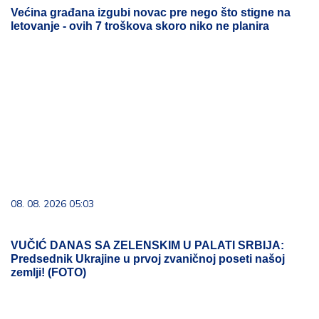
Većina građana izgubi novac pre nego što stigne na
letovanje - ovih 7 troškova skoro niko ne planira
08. 08. 2026 05:03
VUČIĆ DANAS SA ZELENSKIM U PALATI SRBIJA:
Predsednik Ukrajine u prvoj zvaničnoj poseti našoj
zemlji! (FOTO)