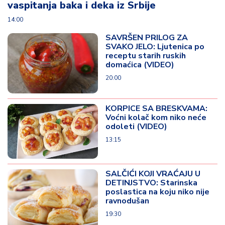
vaspitanja baka i deka iz Srbije
14:00
SAVRŠEN PRILOG ZA
SVAKO JELO: Ljutenica po
receptu starih ruskih
domaćica (VIDEO)
20:00
KORPICE SA BRESKVAMA:
Voćni kolač kom niko neće
odoleti (VIDEO)
13:15
SALČIĆI KOJI VRAĆAJU U
DETINJSTVO: Starinska
poslastica na koju niko nije
ravnodušan
19:30