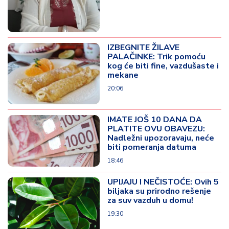
IZBEGNITE ŽILAVE
PALAČINKE: Trik pomoću
kog će biti fine, vazdušaste i
mekane
20:06
IMATE JOŠ 10 DANA DA
PLATITE OVU OBAVEZU:
Nadležni upozoravaju, neće
biti pomeranja datuma
18:46
UPIJAJU I NEČISTOĆE: Ovih 5
biljaka su prirodno rešenje
za suv vazduh u domu!
19:30