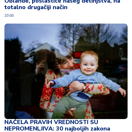
Oblande, poslastice našeg detinjstva, na
totalno drugačiji način
20:00
NAČELA PRAVIH VREDNOSTI SU
NEPROMENLJIVA: 30 najboljih zakona