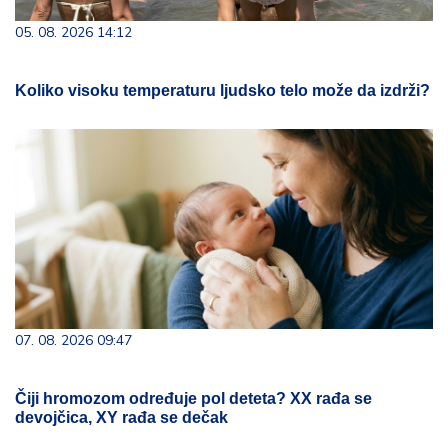
05. 08. 2026 14:12
Koliko visoku temperaturu ljudsko telo može da izdrži?
07. 08. 2026 09:47
Čiji hromozom određuje pol deteta? XX rađa se
devojčica, XY rađa se dečak