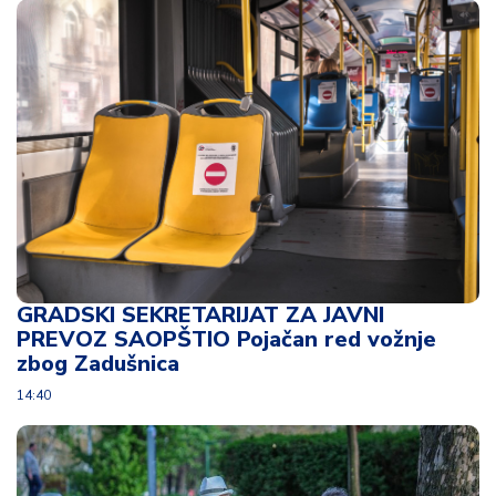
d
a
GRADSKI SEKRETARIJAT ZA JAVNI
PREVOZ SAOPŠTIO Pojačan red vožnje
zbog Zadušnica
14:40