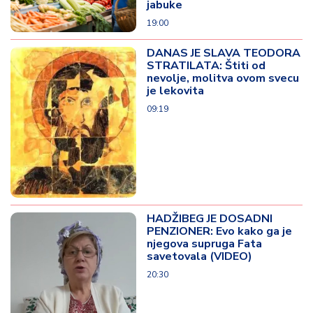
jabuke
19:00
DANAS JE SLAVA TEODORA
STRATILATA: Štiti od
nevolje, molitva ovom svecu
je lekovita
09:19
HADŽIBEG JE DOSADNI
PENZIONER: Evo kako ga je
njegova supruga Fata
savetovala (VIDEO)
20:30