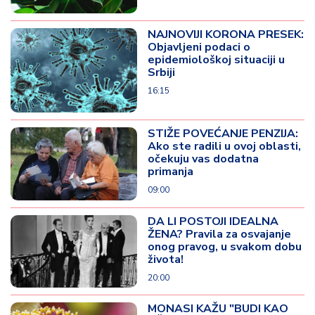
NAJNOVIJI KORONA PRESEK:
Objavljeni podaci o
epidemiološkoj situaciji u
Srbiji
16:15
STIŽE POVEĆANJE PENZIJA:
Ako ste radili u ovoj oblasti,
očekuju vas dodatna
primanja
09:00
DA LI POSTOJI IDEALNA
ŽENA? Pravila za osvajanje
onog pravog, u svakom dobu
života!
20:00
MONASI KAŽU "BUDI KAO