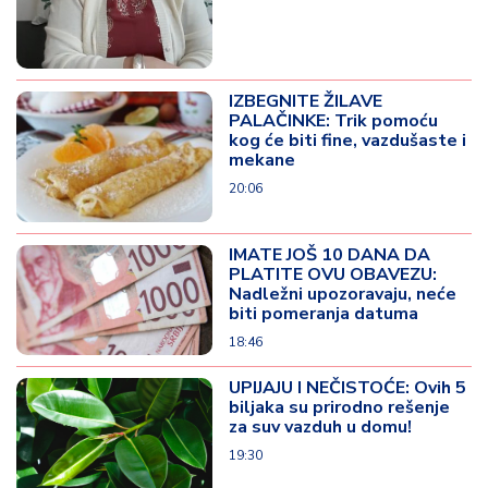
IZBEGNITE ŽILAVE
PALAČINKE: Trik pomoću
kog će biti fine, vazdušaste i
mekane
20:06
IMATE JOŠ 10 DANA DA
PLATITE OVU OBAVEZU:
Nadležni upozoravaju, neće
biti pomeranja datuma
18:46
UPIJAJU I NEČISTOĆE: Ovih 5
biljaka su prirodno rešenje
za suv vazduh u domu!
19:30