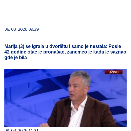
06. 08. 2026 09:39
Marija (3) se igrala u dvorištu i samo je nestala: Posle
42 godine otac je pronašao, zanemeo je kada je saznao
gde je bila
09. 08. 2026 11:21