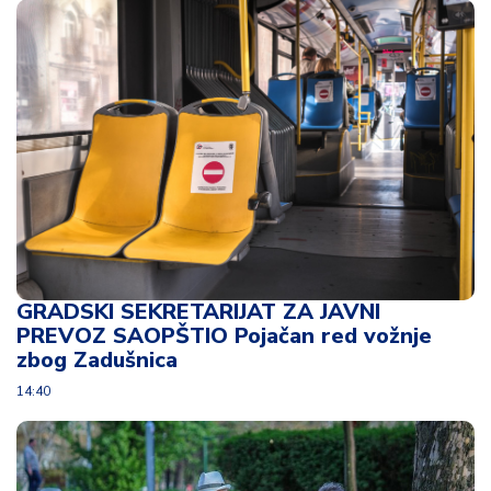
d
a
GRADSKI SEKRETARIJAT ZA JAVNI
PREVOZ SAOPŠTIO Pojačan red vožnje
zbog Zadušnica
14:40