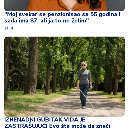
u
ć
"Moj svekar se penzionisao sa 55 godina i
a
sada ima 87, ali ja to ne želim"
i
p
15:15
o
r
o
d
ic
a
C
e
n
e
i
k
u
IZNENADNI GUBITAK VIDA JE
p
ZASTRAŠUJUĆI Evo šta može da znači