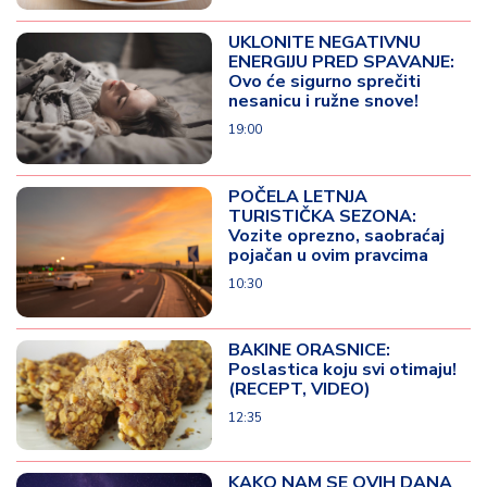
UKLONITE NEGATIVNU
ENERGIJU PRED SPAVANJE:
Ovo će sigurno sprečiti
nesanicu i ružne snove!
19:00
POČELA LETNJA
TURISTIČKA SEZONA:
Vozite oprezno, saobraćaj
pojačan u ovim pravcima
10:30
BAKINE ORASNICE:
Poslastica koju svi otimaju!
(RECEPT, VIDEO)
12:35
KAKO NAM SE OVIH DANA