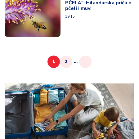
PČELA": Hilandarska priča o
pčeli i muvi
19:15
1
2
...