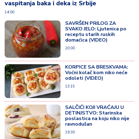
vaspitanja baka i deka iz Srbije
14:00
SAVRŠEN PRILOG ZA
SVAKO JELO: Ljutenica po
receptu starih ruskih
domaćica (VIDEO)
20:00
KORPICE SA BRESKVAMA:
Voćni kolač kom niko neće
odoleti (VIDEO)
13:15
SALČIĆI KOJI VRAĆAJU U
DETINJSTVO: Starinska
poslastica na koju niko nije
ravnodušan
19:30