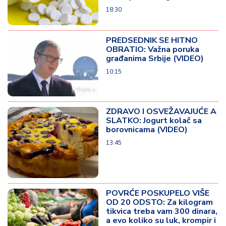
18:30
PREDSEDNIK SE HITNO
OBRATIO: Važna poruka
građanima Srbije (VIDEO)
10:15
ZDRAVO I OSVEŽAVAJUĆE A
SLATKO: Jogurt kolač sa
borovnicama (VIDEO)
13:45
POVRĆE POSKUPELO VIŠE
OD 20 ODSTO: Za kilogram
tikvica treba vam 300 dinara,
a evo koliko su luk, krompir i