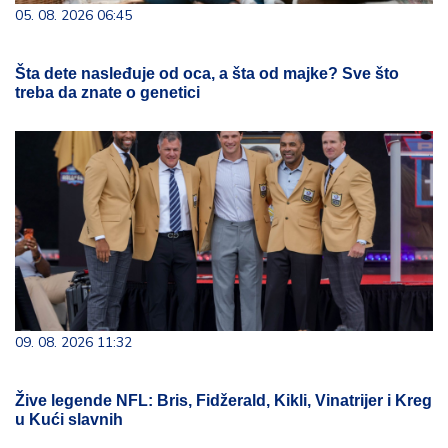
05. 08. 2026 06:45
Šta dete nasleđuje od oca, a šta od majke? Sve što
treba da znate o genetici
09. 08. 2026 11:32
Žive legende NFL: Bris, Fidžerald, Kikli, Vinatrijer i Kreg
u Kući slavnih