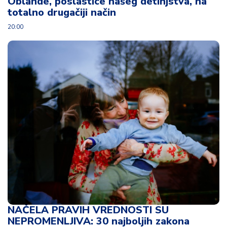
Oblande, poslastice našeg detinjstva, na
totalno drugačiji način
20:00
NAČELA PRAVIH VREDNOSTI SU
NEPROMENLJIVA: 30 najboljih zakona