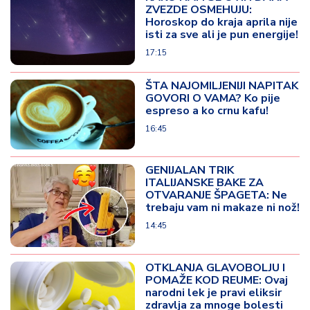
ZVEZDE OSMEHUJU:
Horoskop do kraja aprila nije
isti za sve ali je pun energije!
17:15
ŠTA NAJOMILJENIJI NAPITAK
GOVORI O VAMA? Ko pije
espreso a ko crnu kafu!
16:45
GENIJALAN TRIK
ITALIJANSKE BAKE ZA
OTVARANJE ŠPAGETA: Ne
trebaju vam ni makaze ni nož!
14:45
OTKLANJA GLAVOBOLJU I
POMAŽE KOD REUME: Ovaj
narodni lek je pravi eliksir
zdravlja za mnoge bolesti