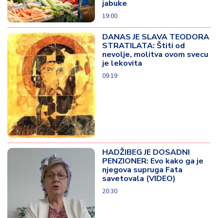
jabuke
19:00
DANAS JE SLAVA TEODORA
STRATILATA: Štiti od
nevolje, molitva ovom svecu
je lekovita
09:19
HADŽIBEG JE DOSADNI
PENZIONER: Evo kako ga je
njegova supruga Fata
savetovala (VIDEO)
20:30