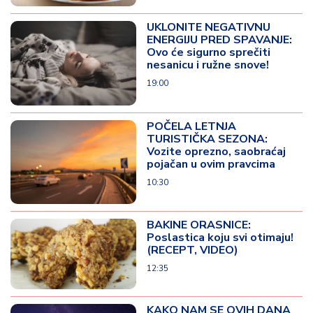
UKLONITE NEGATIVNU
ENERGIJU PRED SPAVANJE:
Ovo će sigurno sprečiti
nesanicu i ružne snove!
19:00
POČELA LETNJA
TURISTIČKA SEZONA:
Vozite oprezno, saobraćaj
pojačan u ovim pravcima
10:30
BAKINE ORASNICE:
Poslastica koju svi otimaju!
(RECEPT, VIDEO)
12:35
KAKO NAM SE OVIH DANA