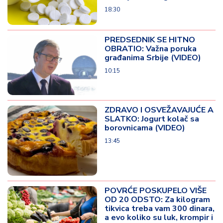
18:30
PREDSEDNIK SE HITNO
OBRATIO: Važna poruka
građanima Srbije (VIDEO)
10:15
ZDRAVO I OSVEŽAVAJUĆE A
SLATKO: Jogurt kolač sa
borovnicama (VIDEO)
13:45
POVRĆE POSKUPELO VIŠE
OD 20 ODSTO: Za kilogram
tikvica treba vam 300 dinara,
a evo koliko su luk, krompir i