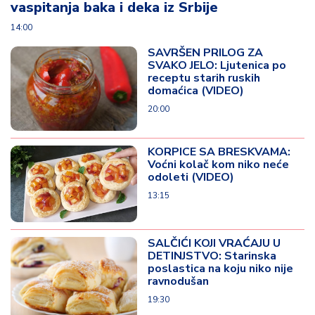
vaspitanja baka i deka iz Srbije
14:00
SAVRŠEN PRILOG ZA
SVAKO JELO: Ljutenica po
receptu starih ruskih
domaćica (VIDEO)
20:00
KORPICE SA BRESKVAMA:
Voćni kolač kom niko neće
odoleti (VIDEO)
13:15
SALČIĆI KOJI VRAĆAJU U
DETINJSTVO: Starinska
poslastica na koju niko nije
ravnodušan
19:30