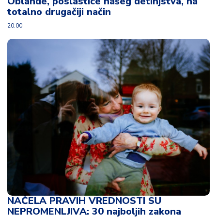
Oblande, poslastice našeg detinjstva, na
totalno drugačiji način
20:00
NAČELA PRAVIH VREDNOSTI SU
NEPROMENLJIVA: 30 najboljih zakona