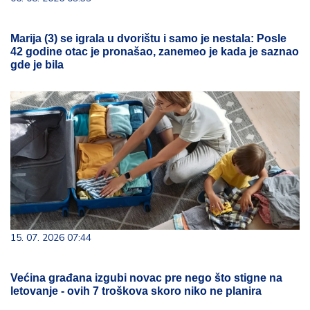
Marija (3) se igrala u dvorištu i samo je nestala: Posle
42 godine otac je pronašao, zanemeo je kada je saznao
gde je bila
15. 07. 2026 07:44
Većina građana izgubi novac pre nego što stigne na
letovanje - ovih 7 troškova skoro niko ne planira