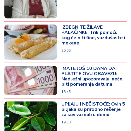
IZBEGNITE ŽILAVE
PALAČINKE: Trik pomoću
kog će biti fine, vazdušaste i
mekane
20:06
IMATE JOŠ 10 DANA DA
PLATITE OVU OBAVEZU:
Nadležni upozoravaju, neće
biti pomeranja datuma
18:46
UPIJAJU I NEČISTOĆE: Ovih 5
biljaka su prirodno rešenje
za suv vazduh u domu!
19:30