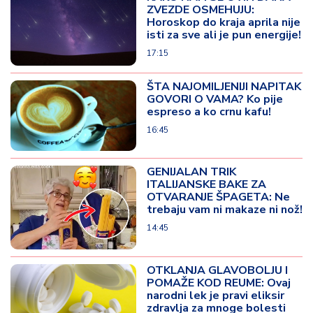
ZVEZDE OSMEHUJU:
Horoskop do kraja aprila nije
isti za sve ali je pun energije!
17:15
ŠTA NAJOMILJENIJI NAPITAK
GOVORI O VAMA? Ko pije
espreso a ko crnu kafu!
16:45
GENIJALAN TRIK
ITALIJANSKE BAKE ZA
OTVARANJE ŠPAGETA: Ne
trebaju vam ni makaze ni nož!
14:45
OTKLANJA GLAVOBOLJU I
POMAŽE KOD REUME: Ovaj
narodni lek je pravi eliksir
zdravlja za mnoge bolesti