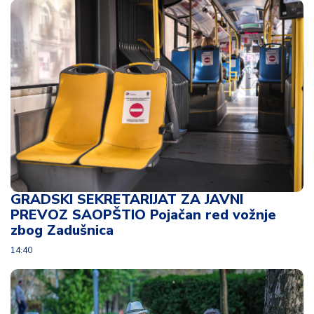
d
a
GRADSKI SEKRETARIJAT ZA JAVNI
PREVOZ SAOPŠTIO Pojačan red vožnje
zbog Zadušnica
14:40