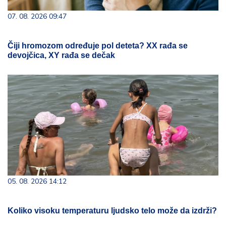
07. 08. 2026 09:47
Čiji hromozom određuje pol deteta? XX rađa se
devojčica, XY rađa se dečak
05. 08. 2026 14:12
Koliko visoku temperaturu ljudsko telo može da izdrži?