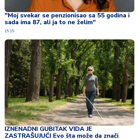
u
ć
"Moj svekar se penzionisao sa 55 godina i
a
sada ima 87, ali ja to ne želim"
i
p
15:15
o
r
o
d
ic
a
C
e
n
e
i
k
u
IZNENADNI GUBITAK VIDA JE
p
ZASTRAŠUJUĆI Evo šta može da znači