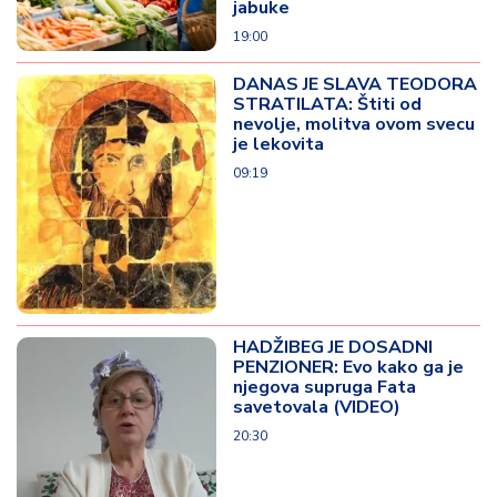
jabuke
19:00
DANAS JE SLAVA TEODORA
STRATILATA: Štiti od
nevolje, molitva ovom svecu
je lekovita
09:19
HADŽIBEG JE DOSADNI
PENZIONER: Evo kako ga je
njegova supruga Fata
savetovala (VIDEO)
20:30