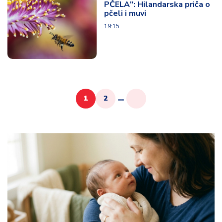
PČELA": Hilandarska priča o
pčeli i muvi
19:15
1
2
...