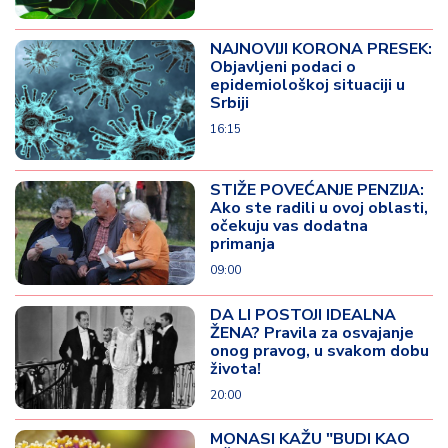
NAJNOVIJI KORONA PRESEK:
Objavljeni podaci o
epidemiološkoj situaciji u
Srbiji
16:15
STIŽE POVEĆANJE PENZIJA:
Ako ste radili u ovoj oblasti,
očekuju vas dodatna
primanja
09:00
DA LI POSTOJI IDEALNA
ŽENA? Pravila za osvajanje
onog pravog, u svakom dobu
života!
20:00
MONASI KAŽU "BUDI KAO