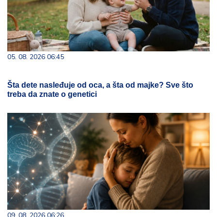
05. 08. 2026 06:45
Šta dete nasleđuje od oca, a šta od majke? Sve što
treba da znate o genetici
09. 08. 2026 06:26