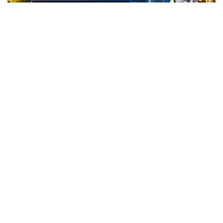
20. 07. 2026 08:04
REGISTRUJ SE UZ PROMO KOD CASINO Preuzmi
1500 BESPLATNIH SPINOVA
07. 08. 2026 09:14
Сазнања „Политике”: Црна Гора следећа у војном
савезу Загреба, Тиране и Приштине