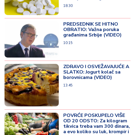
18:30
PREDSEDNIK SE HITNO
OBRATIO: Važna poruka
građanima Srbije (VIDEO)
10:15
ZDRAVO I OSVEŽAVAJUĆE A
SLATKO: Jogurt kolač sa
borovnicama (VIDEO)
13:45
POVRĆE POSKUPELO VIŠE
OD 20 ODSTO: Za kilogram
tikvica treba vam 300 dinara,
a evo koliko su luk, krompir i