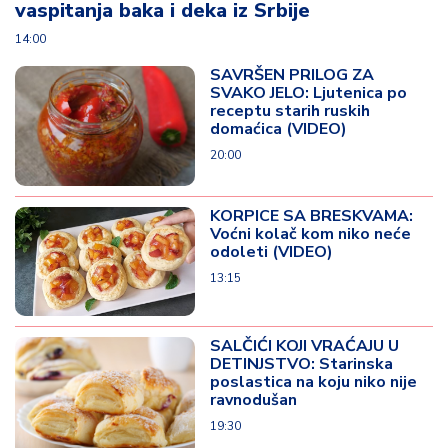
vaspitanja baka i deka iz Srbije
14:00
SAVRŠEN PRILOG ZA
SVAKO JELO: Ljutenica po
receptu starih ruskih
domaćica (VIDEO)
20:00
KORPICE SA BRESKVAMA:
Voćni kolač kom niko neće
odoleti (VIDEO)
13:15
SALČIĆI KOJI VRAĆAJU U
DETINJSTVO: Starinska
poslastica na koju niko nije
ravnodušan
19:30