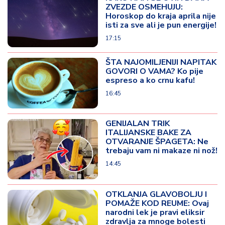
ZVEZDE OSMEHUJU:
Horoskop do kraja aprila nije
isti za sve ali je pun energije!
17:15
ŠTA NAJOMILJENIJI NAPITAK
GOVORI O VAMA? Ko pije
espreso a ko crnu kafu!
16:45
GENIJALAN TRIK
ITALIJANSKE BAKE ZA
OTVARANJE ŠPAGETA: Ne
trebaju vam ni makaze ni nož!
14:45
OTKLANJA GLAVOBOLJU I
POMAŽE KOD REUME: Ovaj
narodni lek je pravi eliksir
zdravlja za mnoge bolesti