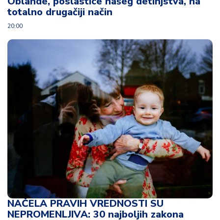
Oblande, poslastice našeg detinjstva, na
totalno drugačiji način
20:00
NAČELA PRAVIH VREDNOSTI SU
NEPROMENLJIVA: 30 najboljih zakona