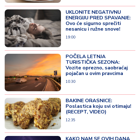
UKLONITE NEGATIVNU
ENERGIJU PRED SPAVANJE:
Ovo će sigurno sprečiti
nesanicu i ružne snove!
19:00
POČELA LETNJA
TURISTIČKA SEZONA:
Vozite oprezno, saobraćaj
pojačan u ovim pravcima
10:30
BAKINE ORASNICE:
Poslastica koju svi otimaju!
(RECEPT, VIDEO)
12:35
KAKO NAM SE OVIH DANA