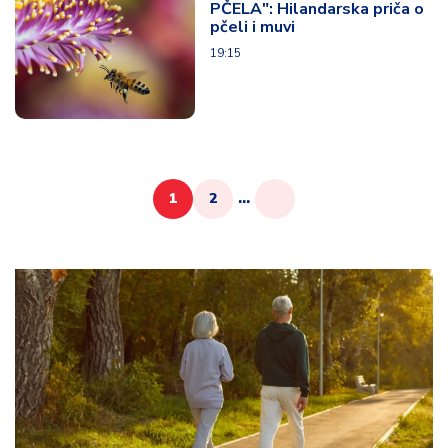
PČELA": Hilandarska priča o
pčeli i muvi
19:15
1
2
...