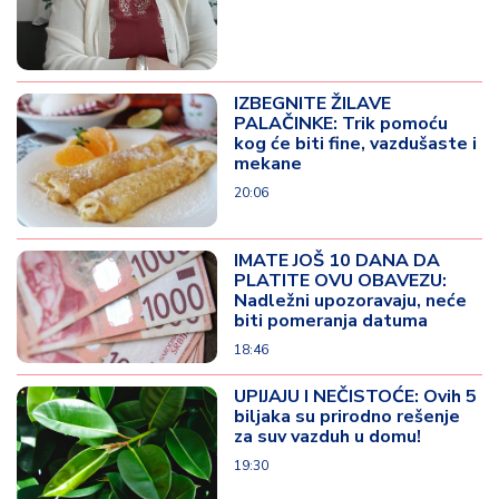
IZBEGNITE ŽILAVE
PALAČINKE: Trik pomoću
kog će biti fine, vazdušaste i
mekane
20:06
IMATE JOŠ 10 DANA DA
PLATITE OVU OBAVEZU:
Nadležni upozoravaju, neće
biti pomeranja datuma
18:46
UPIJAJU I NEČISTOĆE: Ovih 5
biljaka su prirodno rešenje
za suv vazduh u domu!
19:30