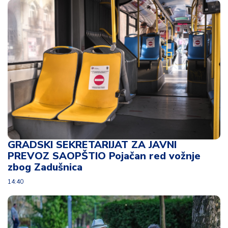
d
a
GRADSKI SEKRETARIJAT ZA JAVNI
PREVOZ SAOPŠTIO Pojačan red vožnje
zbog Zadušnica
14:40