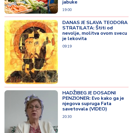
jabuke
19:00
DANAS JE SLAVA TEODORA
STRATILATA: Štiti od
nevolje, molitva ovom svecu
je lekovita
09:19
HADŽIBEG JE DOSADNI
PENZIONER: Evo kako ga je
njegova supruga Fata
savetovala (VIDEO)
20:30