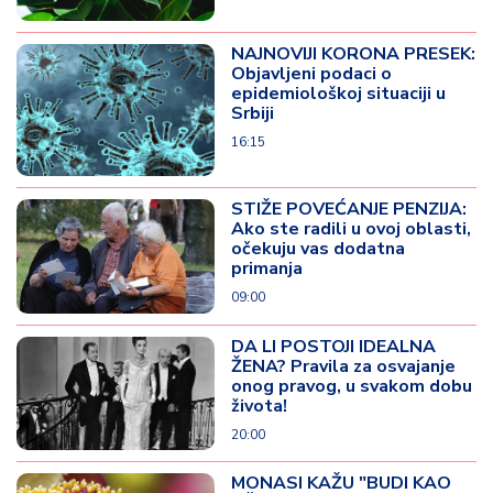
NAJNOVIJI KORONA PRESEK:
Objavljeni podaci o
epidemiološkoj situaciji u
Srbiji
16:15
STIŽE POVEĆANJE PENZIJA:
Ako ste radili u ovoj oblasti,
očekuju vas dodatna
primanja
09:00
DA LI POSTOJI IDEALNA
ŽENA? Pravila za osvajanje
onog pravog, u svakom dobu
života!
20:00
MONASI KAŽU "BUDI KAO