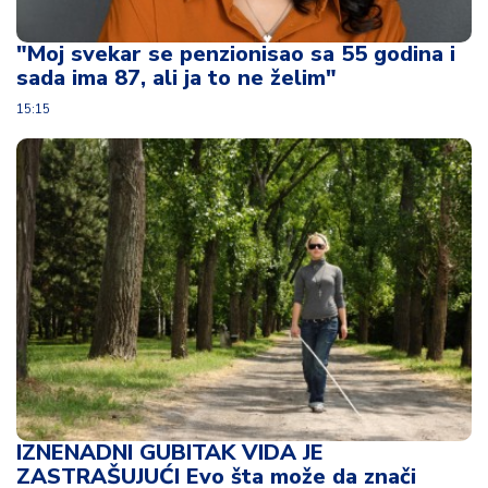
u
ć
"Moj svekar se penzionisao sa 55 godina i
a
sada ima 87, ali ja to ne želim"
i
p
15:15
o
r
o
d
ic
a
C
e
n
e
i
k
u
IZNENADNI GUBITAK VIDA JE
p
ZASTRAŠUJUĆI Evo šta može da znači