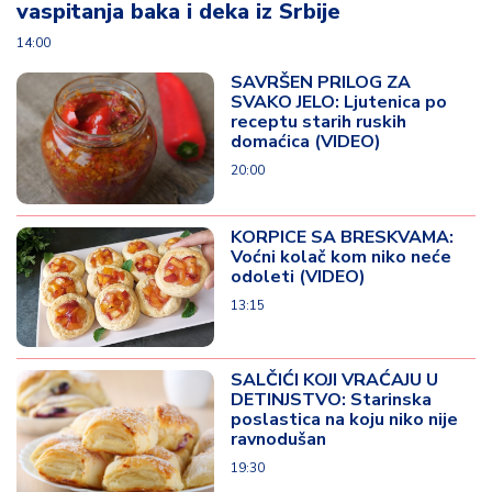
vaspitanja baka i deka iz Srbije
14:00
SAVRŠEN PRILOG ZA
SVAKO JELO: Ljutenica po
receptu starih ruskih
domaćica (VIDEO)
20:00
KORPICE SA BRESKVAMA:
Voćni kolač kom niko neće
odoleti (VIDEO)
13:15
SALČIĆI KOJI VRAĆAJU U
DETINJSTVO: Starinska
poslastica na koju niko nije
ravnodušan
19:30