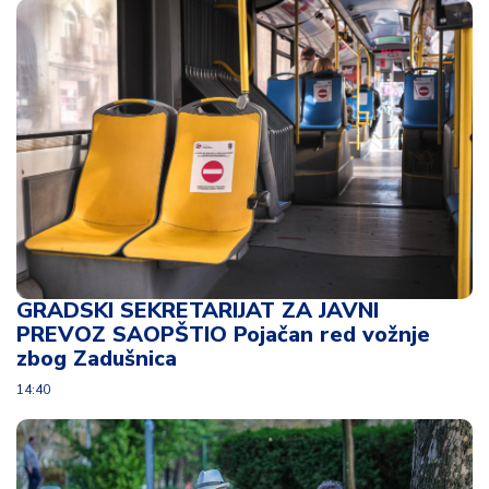
d
a
GRADSKI SEKRETARIJAT ZA JAVNI
PREVOZ SAOPŠTIO Pojačan red vožnje
zbog Zadušnica
14:40