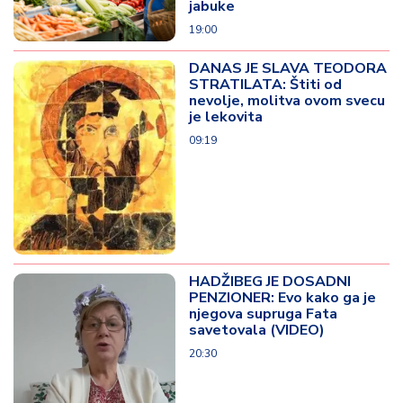
jabuke
19:00
DANAS JE SLAVA TEODORA
STRATILATA: Štiti od
nevolje, molitva ovom svecu
je lekovita
09:19
HADŽIBEG JE DOSADNI
PENZIONER: Evo kako ga je
njegova supruga Fata
savetovala (VIDEO)
20:30