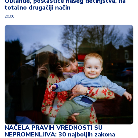
Oblande, poslastice našeg detinjstva, na
totalno drugačiji način
20:00
NAČELA PRAVIH VREDNOSTI SU
NEPROMENLJIVA: 30 najboljih zakona