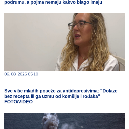
podrumu, a pojma nemaju kakvo blago imaju
06. 08. 2026 05:10
Sve više mladih poseže za antidepresivima: "Dolaze
bez recepta ili ga uzmu od komšije i rođaka"
FOTO/VIDEO