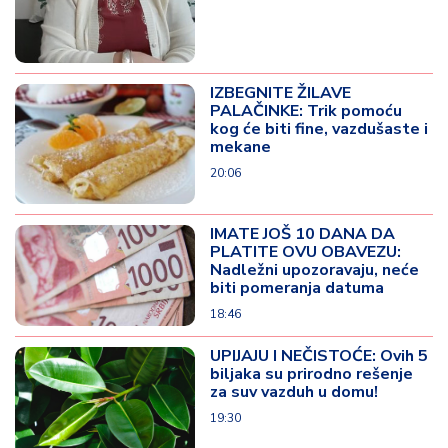
IZBEGNITE ŽILAVE
PALAČINKE: Trik pomoću
kog će biti fine, vazdušaste i
mekane
20:06
IMATE JOŠ 10 DANA DA
PLATITE OVU OBAVEZU:
Nadležni upozoravaju, neće
biti pomeranja datuma
18:46
UPIJAJU I NEČISTOĆE: Ovih 5
biljaka su prirodno rešenje
za suv vazduh u domu!
19:30