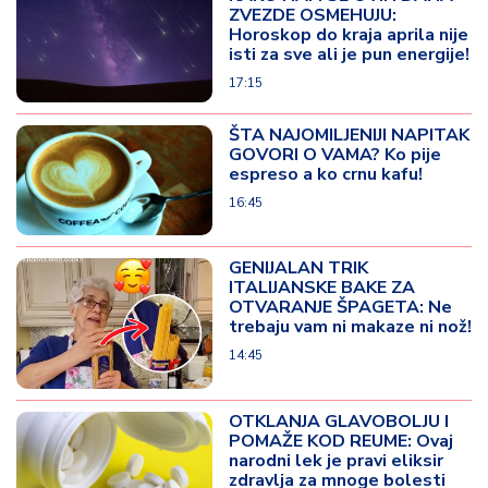
ZVEZDE OSMEHUJU:
Horoskop do kraja aprila nije
isti za sve ali je pun energije!
17:15
ŠTA NAJOMILJENIJI NAPITAK
GOVORI O VAMA? Ko pije
espreso a ko crnu kafu!
16:45
GENIJALAN TRIK
ITALIJANSKE BAKE ZA
OTVARANJE ŠPAGETA: Ne
trebaju vam ni makaze ni nož!
14:45
OTKLANJA GLAVOBOLJU I
POMAŽE KOD REUME: Ovaj
narodni lek je pravi eliksir
zdravlja za mnoge bolesti