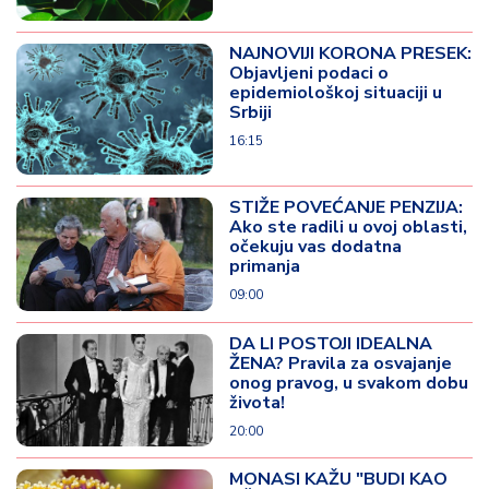
NAJNOVIJI KORONA PRESEK:
Objavljeni podaci o
epidemiološkoj situaciji u
Srbiji
16:15
STIŽE POVEĆANJE PENZIJA:
Ako ste radili u ovoj oblasti,
očekuju vas dodatna
primanja
09:00
DA LI POSTOJI IDEALNA
ŽENA? Pravila za osvajanje
onog pravog, u svakom dobu
života!
20:00
MONASI KAŽU "BUDI KAO