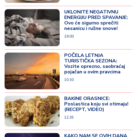
UKLONITE NEGATIVNU
ENERGIJU PRED SPAVANJE:
Ovo će sigurno sprečiti
nesanicu i ružne snove!
19:00
POČELA LETNJA
TURISTIČKA SEZONA:
Vozite oprezno, saobraćaj
pojačan u ovim pravcima
10:30
BAKINE ORASNICE:
Poslastica koju svi otimaju!
(RECEPT, VIDEO)
12:35
KAKO NAM SE OVIH DANA