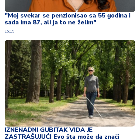
u
ć
"Moj svekar se penzionisao sa 55 godina i
a
sada ima 87, ali ja to ne želim"
i
p
15:15
o
r
o
d
ic
a
C
e
n
e
i
k
u
IZNENADNI GUBITAK VIDA JE
p
ZASTRAŠUJUĆI Evo šta može da znači