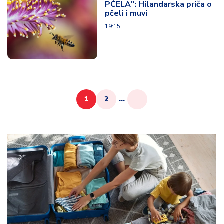
PČELA": Hilandarska priča o
pčeli i muvi
19:15
1
2
...