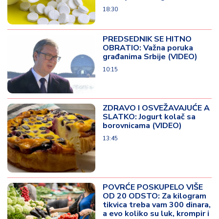
18:30
PREDSEDNIK SE HITNO
OBRATIO: Važna poruka
građanima Srbije (VIDEO)
10:15
ZDRAVO I OSVEŽAVAJUĆE A
SLATKO: Jogurt kolač sa
borovnicama (VIDEO)
13:45
POVRĆE POSKUPELO VIŠE
OD 20 ODSTO: Za kilogram
tikvica treba vam 300 dinara,
a evo koliko su luk, krompir i