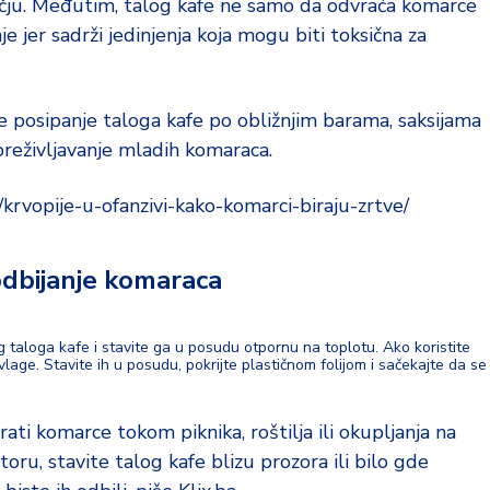
čju. Međutim, talog kafe ne samo da odvraća komarce
e jer sadrži jedinjenja koja mogu biti toksična za
 će posipanje taloga kafe po obližnjim barama, saksijama
 preživljavanje mladih komaraca.
e/krvopije-u-ofanzivi-kako-komarci-biraju-zrtve/
 odbijanje komaraca
 taloga kafe i stavite ga u posudu otpornu na toplotu. Ako koristite
vlage. Stavite ih u posudu, pokrijte plastičnom folijom i sačekajte da se
rati komarce tokom piknika, roštilja ili okupljanja na
u, stavite talog kafe blizu prozora ili bilo gde