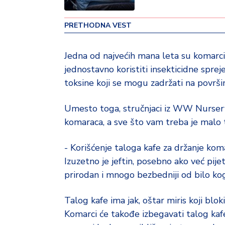
v
i
PRETHODNA VEST
n
a
Jedna od najvećih mana leta su komarc
Z
jednostavno koristiti insekticidne sprej
d
toksine koji se mogu zadržati na površ
r
a
Umesto toga, stručnjaci iz WW Nursery 
v
komaraca, a sve što vam treba je malo 
lj
e
- Korišćenje taloga kafe za držanje kom
R
Izuzetno je jeftin, posebno ako već pij
a
prirodan i mnogo bezbedniji od bilo kog
z
o
Talog kafe ima jak, oštar miris koji blo
n
Komarci će takođe izbegavati talog kafe
o