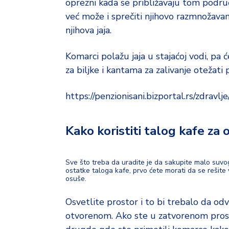
d
oprezni kada se približavaju tom podru
a
već može i sprečiti njihovo razmnožavanj
njihova jaja.
Komarci polažu jaja u stajaćoj vodi, pa
za biljke i kantama za zalivanje otežati
https://penzionisani.bizportal.rs/zdravlj
Kako koristiti talog kafe za
Sve što treba da uradite je da sakupite malo suvog
ostatke taloga kafe, prvo ćete morati da se rešite 
osuše.
Osvetlite prostor i to bi trebalo da odv
otvorenom. Ako ste u zatvorenom prostor