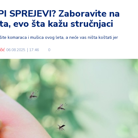
 SPREJEVI? Zaboravite na
a, evo šta kažu stručnjaci
šite komaraca i mušica ovog leta, a neće vas ništa koštati jer
čić
06.08.2025.
17:46
0