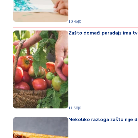
10:45
|
0
Zašto domaći paradajz ima tvr
11:58
|
0
Nekoliko razloga zašto nije 