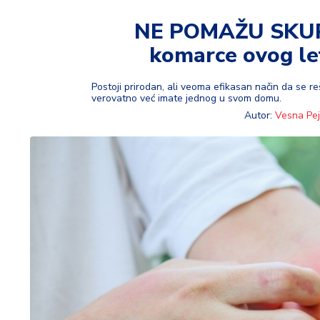
t
i
NE POMAŽU SKUPI
komarce ovog let
M
oj
h
Postoji prirodan, ali veoma efikasan način da se re
verovatno već imate jednog u svom domu.
o
Autor:
Vesna Pej
bi
M
oj
a
p
e
n
zij
a
K
u