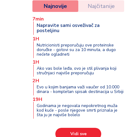
Najnovije
Najčitanije
7min
Napravite sami osveživač za
posteljinu
1H
Nutricionisti preporučuju ove proteinske
doručke - gotovi su za 10 minuta, a dugo
nećete ogladneti
1H
Ako vas bole leđa, ovo je stil plivanja koji
stručnjaci najviše preporučuju
2H
Evo u kojim banjama važi vaučer od 10.000
dinara - kompletan spisak destinacija u Srbiji
19H
Godinama je negovala nepokretnog muža
kod kuće - posle njegove smrti priznala je
šta ju je najviše bolelo
Vidi sve