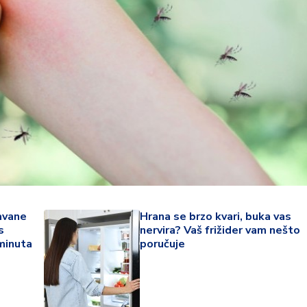
avane
Hrana se brzo kvari, buka vas
34 °
s
nervira? Vaš frižider vam nešto
 minuta
poručuje
Lozni