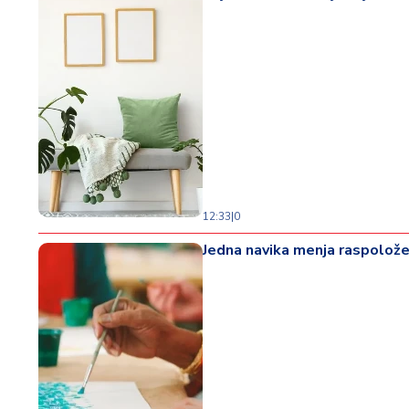
12:33
|
0
Jedna navika menja raspoložen