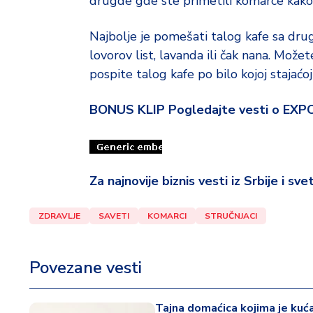
drugde gde ste primetili komarce kako bi
Najbolje je pomešati talog kafe sa drug
lovorov list, lavanda ili čak nana. Možete
pospite talog kafe po bilo kojoj stajaćoj 
BONUS KLIP Pogledajte vesti o EXP
Za najnovije biznis vesti iz Srbije i sv
ZDRAVLJE
SAVETI
KOMARCI
STRUČNJACI
Povezane vesti
Tajna domaćica kojima je kuća