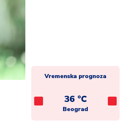
Vremenska prognoza
C
36 °C
ca
Beograd