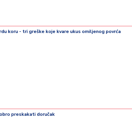
du koru - tri greške koje kvare ukus omiljenog povrća
dobro preskakati doručak