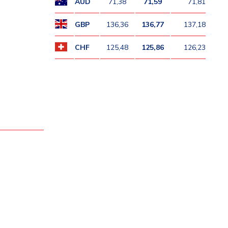
AUD
71,38
71,59
71,81
GBP
136,36
136,77
137,18
CHF
125,48
125,86
126,23