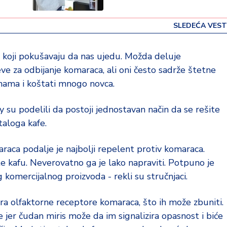
SLEDEĆA VEST
i koji pokušavaju da nas ujedu. Možda deluje
eve za odbijanje komaraca, ali oni često sadrže štetne
inama i koštati mnogo novca.
su podelili da postoji jednostavan način da se rešite
taloga kafe.
araca podalje je najbolji repelent protiv komaraca.
ete kafu. Neverovatno ga je lako napraviti. Potpuno je
 komercijalnog proizvoda - rekli su stručnjaci.
kira olfaktorne receptore komaraca, što ih može zbuniti.
 jer čudan miris može da im signalizira opasnost i biće