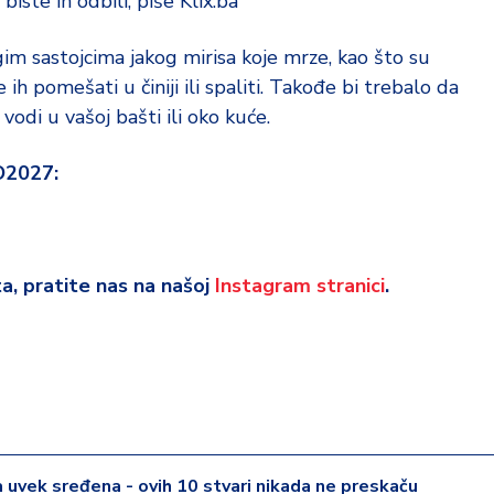
ste ih odbili, piše Klix.ba
im sastojcima jakog mirisa koje mrze, kao što su
 ih pomešati u činiji ili spaliti. Takođe bi trebalo da
vodi u vašoj bašti ili oko kuće.
O2027:
eta, pratite nas na našoj
Instagram stranici
.
 uvek sređena - ovih 10 stvari nikada ne preskaču