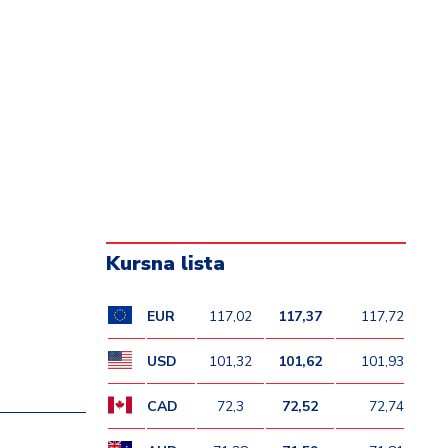
Kursna lista
EUR
117,02
117,37
117,72
USD
101,32
101,62
101,93
CAD
72,3
72,52
72,74