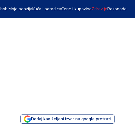
 hobi
Moja penzija
Kuća i porodica
Cene i kupovina
Zdravlje
Razonoda
Dodaj kao željeni izvor na google pretrazi