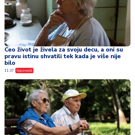
Ceo život je živela za svoju decu, a oni su
pravu istinu shvatili tek kada je više nije
bilo
11:37
Ispovesti