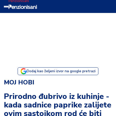
Penzionisani
T
e
m
a
d
a
n
a
Dodaj kao željeni izvor na google pretrazi
I
MOJ HOBI
s
p
Prirodno đubrivo iz kuhinje -
o
kada sadnice paprike zalijete
v
e
ovim sastojkom rod će biti
s