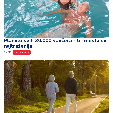
Planulo svih 30.000 vaučera - tri mesta su
najtraženija
12:31
Tema dana