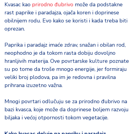
d
Kvasac kao
prirodno đubrivo
može da podstakne
a
rast paprike i paradajza, ojača koren i doprinese
obilnijem rodu. Evo kako se koristi i kada treba biti
oprezan.
Paprika i paradajz imaće zdrav, snažan i obilan rod,
neophodno je da tokom rasta dobiju dovoljno
hranljivih materija. Ove povrtarske kulture poznate
su po tome da troše mnogo energije, jer formiraju
veliki broj plodova, pa im je redovna i pravilna
prihrana izuzetno važna.
Mnogi povrtari odlučuju se za prirodno đubrivo na
bazi kvasca, koje može da doprinese boljem razvoju
biljaka i većoj otpornosti tokom vegetacije.
Kako kvasac deluje na papriku i paradajz