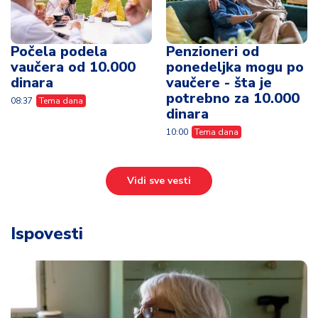
Počela podela
Penzioneri od
vaučera od 10.000
ponedeljka mogu po
dinara
vaučere - šta je
potrebno za 10.000
08:37
Tema dana
dinara
10:00
Tema dana
Vidi sve vesti
Ispovesti