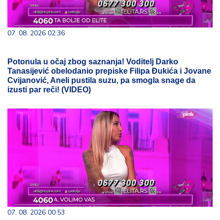
07. 08. 2026 02:36
Potonula u očaj zbog saznanja! Voditelj Darko
Tanasijević obelodanio prepiske Filipa Đukića i Jovane
Cvijanović, Aneli pustila suzu, pa smogla snage da
izusti par reči! (VIDEO)
07. 08. 2026 00:53