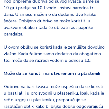
Kod pripreme đubriva od suvog kvasca, uzme se
10 gr i prelije sa 10 l vode i ostavi naredna tri
dana. U smesu možemo da dodamo dve kašike
šećera. Dobijeno đubrivo se može koristiti u
ovakvom obliku i tada će ubrzati rast paprike i
paradajza.
U ovom obliku se koristi kada je zemljište dovoljno
vlažno. Kada želimo samo dodatno da obogatimo
tlo, može da se razredi vodom u odnosu 1:5.
Može da se koristi i na otvorenom i u plastenik
Đubrivo na bazi kvasca može uspešno da se koristi i
u bašti ali i u proizvodnji u plasteniku. Ipak, kada je
reč o uzgoju u plasteniku, preporučuje se
razblažen oblik, kako bi biljke dobile odgovarajuću