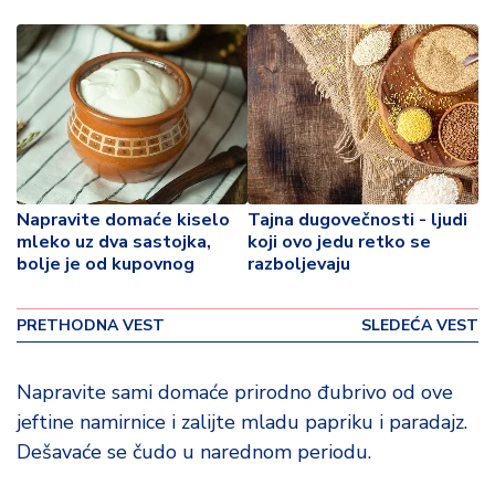
o
v
i
n
a
Z
d
r
Napravite domaće kiselo
Tajna dugovečnosti - ljudi
a
mleko uz dva sastojka,
koji ovo jedu retko se
v
bolje je od kupovnog
razboljevaju
lj
e
PRETHODNA VEST
SLEDEĆA VEST
R
a
Napravite sami domaće prirodno đubrivo od ove
z
jeftine namirnice i zalijte mladu papriku i paradajz.
o
Dešavaće se čudo u narednom periodu.
n
o