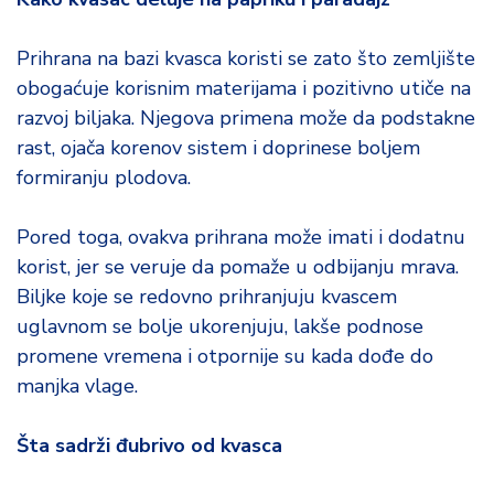
Prihrana na bazi kvasca koristi se zato što zemljište
obogaćuje korisnim materijama i pozitivno utiče na
razvoj biljaka. Njegova primena može da podstakne
rast, ojača korenov sistem i doprinese boljem
formiranju plodova.
Pored toga, ovakva prihrana može imati i dodatnu
korist, jer se veruje da pomaže u odbijanju mrava.
Biljke koje se redovno prihranjuju kvascem
uglavnom se bolje ukorenjuju, lakše podnose
promene vremena i otpornije su kada dođe do
manjka vlage.
Šta sadrži đubrivo od kvasca