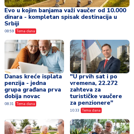
Evo u kojim banjama važi vaučer od 10.000
dinara - kompletan spisak destinacija u
Srbiji
08:59
Tema dana
Danas kreće isplata
"U prvih sat i po
penzija - jedna
vremena, 22.272
grupa građana prva
zahteva za
dobija novac
turističke vaučere
za penzionere"
08:31
Tema dana
10:33
Tema dana