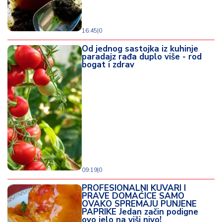
16:45
|
0
Od jednog sastojka iz kuhinje
paradajz rađa duplo više - rod
bogat i zdrav
09:19
|
0
PROFESIONALNI KUVARI I
PRAVE DOMAĆICE SAMO
OVAKO SPREMAJU PUNJENE
PAPRIKE Jedan začin podigne
ovo jelo na viši nivo!