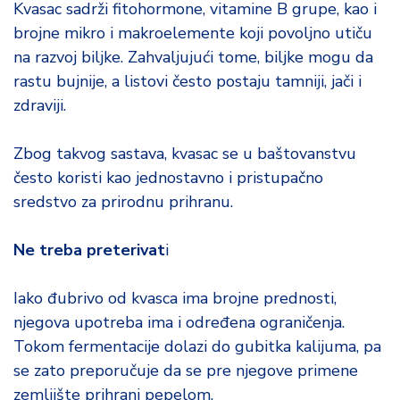
Kvasac sadrži fitohormone, vitamine B grupe, kao i
brojne mikro i makroelemente koji povoljno utiču
na razvoj biljke. Zahvaljujući tome, biljke mogu da
rastu bujnije, a listovi često postaju tamniji, jači i
zdraviji.
Zbog takvog sastava, kvasac se u baštovanstvu
često koristi kao jednostavno i pristupačno
sredstvo za prirodnu prihranu.
Ne treba preterivat
i
Iako đubrivo od kvasca ima brojne prednosti,
njegova upotreba ima i određena ograničenja.
Tokom fermentacije dolazi do gubitka kalijuma, pa
se zato preporučuje da se pre njegove primene
zemljište prihrani pepelom.