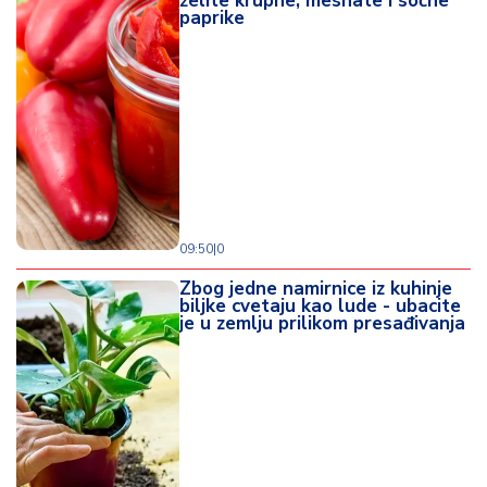
želite krupne, mesnate i sočne
paprike
09:50
|
0
Zbog jedne namirnice iz kuhinje
biljke cvetaju kao lude - ubacite
je u zemlju prilikom presađivanja