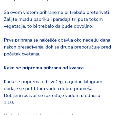
Sa ovom vrstom prihrane ne bi trebalo preterivati.
Zalijte mladu papriku i paradajz tri puta tokom
vegetacije, to bi trebalo da bude dovoljno.
Prva prihrana se najčešće obavlja oko nedelju dana
nakon presađivanja, dok se druga preporučuje pred
početak cvetanja.
Kako se priprema prihrana od kvasca
Kada se priprema od svežeg, na jedan kilogram
dodaje se pet litara vode i dobro promeša.
Dobijeni rastvor se razređuje vodom u odnosu
1:10.