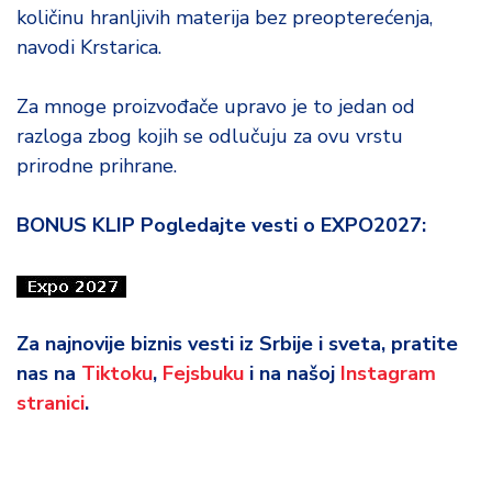
količinu hranljivih materija bez preopterećenja,
navodi Krstarica.
Za mnoge proizvođače upravo je to jedan od
razloga zbog kojih se odlučuju za ovu vrstu
prirodne prihrane.
BONUS KLIP Pogledajte vesti o EXPO2027:
Za najnovije biznis vesti iz Srbije i sveta, pratite
nas na
Tiktoku
,
Fejsbuku
i na našoj
Instagram
stranici
.