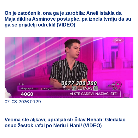
On je zatočenik, ona ga je zarobila: Aneli istakla da
Maja diktira Asminove postupke, pa iznela tvrdju da su
ga se prijatelji odrekli! (VIDEO)
07. 08. 2026 00:29
Veoma ste aljkavi, upraljali str čitav Rehab: Gledalac
osuo žestok rafal po Neriu i Hani! (VIDEO)