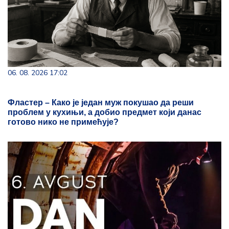
06. 08. 2026 17:02
Фластер – Како је један муж покушао да реши
проблем у кухињи, а добио предмет који данас
готово нико не примећује?