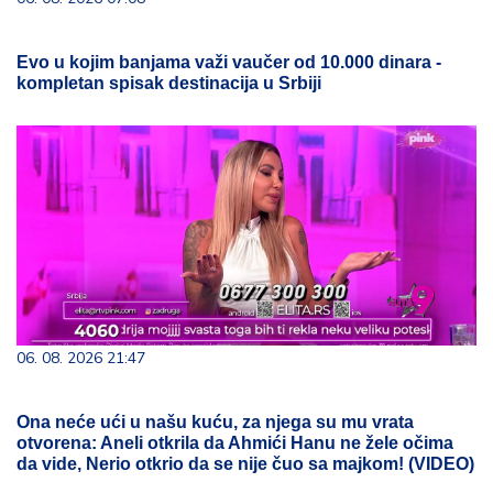
Evo u kojim banjama važi vaučer od 10.000 dinara -
kompletan spisak destinacija u Srbiji
06. 08. 2026 21:47
Ona neće ući u našu kuću, za njega su mu vrata
otvorena: Aneli otkrila da Ahmići Hanu ne žele očima
da vide, Nerio otkrio da se nije čuo sa majkom! (VIDEO)