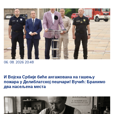
06. 08. 2026 20:48
И Војска Србије биће ангажована на гашењу
пожара у Делиблатској пешчари! Вучић: Бранимо
два насељена места