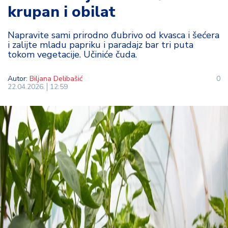
krupan i obilat
t
i
Napravite sami prirodno đubrivo od kvasca i šećera
i zalijte mladu papriku i paradajz bar tri puta
M
tokom vegetacije. Učiniće čuda.
oj
h
o
Autor:
Biljana Delibašić
0
22.04.2026.
12:59
bi
M
oj
a
p
e
n
zij
a
K