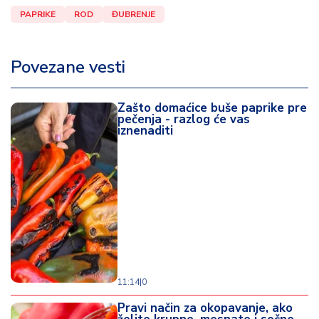
PAPRIKE
ROD
ĐUBRENJE
Povezane vesti
Zašto domaćice buše paprike pre
pečenja - razlog će vas
iznenaditi
11:14
|
0
Pravi način za okopavanje, ako