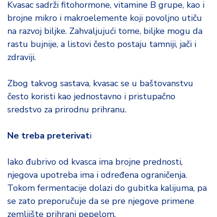
Kvasac sadrži fitohormone, vitamine B grupe, kao i
brojne mikro i makroelemente koji povoljno utiču
na razvoj biljke. Zahvaljujući tome, biljke mogu da
rastu bujnije, a listovi često postaju tamniji, jači i
zdraviji.
Zbog takvog sastava, kvasac se u baštovanstvu
često koristi kao jednostavno i pristupačno
sredstvo za prirodnu prihranu.
Ne treba preterivat
i
Iako đubrivo od kvasca ima brojne prednosti,
njegova upotreba ima i određena ograničenja.
Tokom fermentacije dolazi do gubitka kalijuma, pa
se zato preporučuje da se pre njegove primene
zemljište prihrani pepelom.