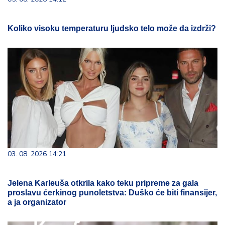
Koliko visoku temperaturu ljudsko telo može da izdrži?
03. 08. 2026 14:21
Jelena Karleuša otkrila kako teku pripreme za gala
proslavu ćerkinog punoletstva: Duško će biti finansijer,
a ja organizator