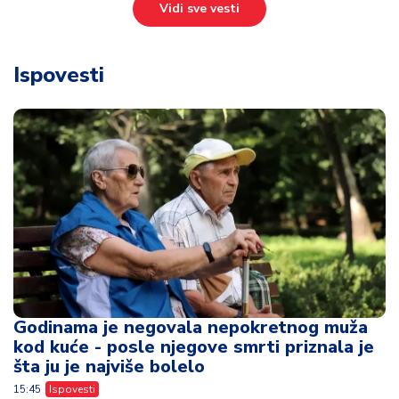
Vidi sve vesti
Ispovesti
Godinama je negovala nepokretnog muža
kod kuće - posle njegove smrti priznala je
šta ju je najviše bolelo
15:45
Ispovesti