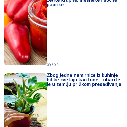
želite krupne, mesnate i sočne
paprike
09:50
|
0
Zbog jedne namirnice iz kuhinje
biljke cvetaju kao lude - ubacite
je u zemlju prilikom presađivanja