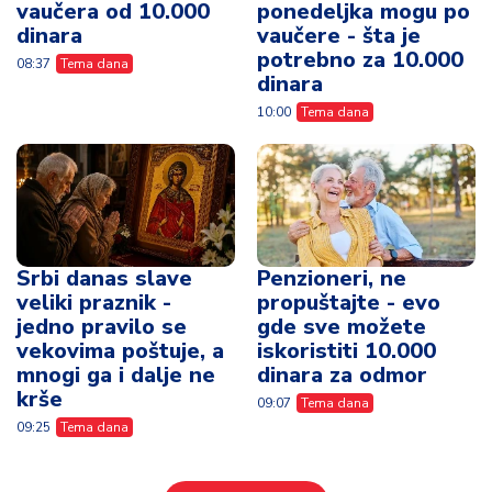
vaučera od 10.000
ponedeljka mogu po
dinara
vaučere - šta je
potrebno za 10.000
08:37
Tema dana
dinara
10:00
Tema dana
Srbi danas slave
Penzioneri, ne
veliki praznik -
propuštajte - evo
jedno pravilo se
gde sve možete
vekovima poštuje, a
iskoristiti 10.000
mnogi ga i dalje ne
dinara za odmor
krše
09:07
Tema dana
09:25
Tema dana