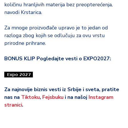
količinu hranljivih materija bez preopterećenja,
navodi Krstarica.
Za mnoge proizvođače upravo je to jedan od
razloga zbog kojih se odlučuju za ovu vrstu
prirodne prihrane.
BONUS KLIP Pogledajte vesti o EXPO2027:
Za najnovije biznis vesti iz Srbije i sveta, pratite
nas na
Tiktoku
,
Fejsbuku
i na našoj
Instagram
stranici
.