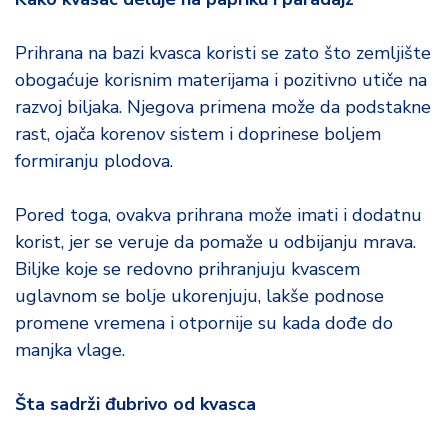
Prihrana na bazi kvasca koristi se zato što zemljište
obogaćuje korisnim materijama i pozitivno utiče na
razvoj biljaka. Njegova primena može da podstakne
rast, ojača korenov sistem i doprinese boljem
formiranju plodova.
Pored toga, ovakva prihrana može imati i dodatnu
korist, jer se veruje da pomaže u odbijanju mrava.
Biljke koje se redovno prihranjuju kvascem
uglavnom se bolje ukorenjuju, lakše podnose
promene vremena i otpornije su kada dođe do
manjka vlage.
Šta sadrži đubrivo od kvasca