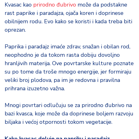
d
Kvasac kao
prirodno đubrivo
može da podstakne
a
rast paprike i paradajza, ojača koren i doprinese
obilnijem rodu. Evo kako se koristi i kada treba biti
oprezan.
Paprika i paradajz imaće zdrav, snažan i obilan rod,
neophodno je da tokom rasta dobiju dovoljno
hranljivih materija. Ove povrtarske kulture poznate
su po tome da troše mnogo energije, jer formiraju
veliki broj plodova, pa im je redovna i pravilna
prihrana izuzetno važna.
Mnogi povrtari odlučuju se za prirodno đubrivo na
bazi kvasca, koje može da doprinese boljem razvoju
biljaka i većoj otpornosti tokom vegetacije.
Kako kvasac deluje na papriku i paradajz