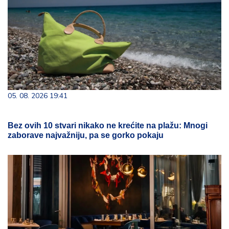
05. 08. 2026 19:41
Bez ovih 10 stvari nikako ne krećite na plažu: Mnogi
zaborave najvažniju, pa se gorko pokaju