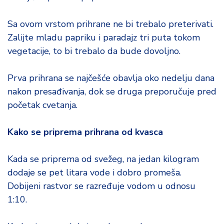
Sa ovom vrstom prihrane ne bi trebalo preterivati.
Zalijte mladu papriku i paradajz tri puta tokom
vegetacije, to bi trebalo da bude dovoljno.
Prva prihrana se najčešće obavlja oko nedelju dana
nakon presađivanja, dok se druga preporučuje pred
početak cvetanja.
Kako se priprema prihrana od kvasca
Kada se priprema od svežeg, na jedan kilogram
dodaje se pet litara vode i dobro promeša.
Dobijeni rastvor se razređuje vodom u odnosu
1:10.