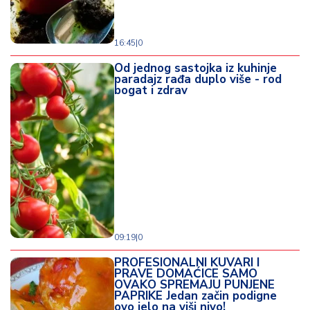
16:45
|
0
Od jednog sastojka iz kuhinje
paradajz rađa duplo više - rod
bogat i zdrav
09:19
|
0
PROFESIONALNI KUVARI I
PRAVE DOMAĆICE SAMO
OVAKO SPREMAJU PUNJENE
PAPRIKE Jedan začin podigne
ovo jelo na viši nivo!