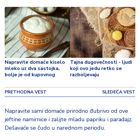
o
v
i
n
a
Z
d
r
Napravite domaće kiselo
Tajna dugovečnosti - ljudi
a
mleko uz dva sastojka,
koji ovo jedu retko se
v
bolje je od kupovnog
razboljevaju
lj
e
PRETHODNA VEST
SLEDEĆA VEST
R
a
Napravite sami domaće prirodno đubrivo od ove
z
jeftine namirnice i zalijte mladu papriku i paradajz.
o
Dešavaće se čudo u narednom periodu.
n
o