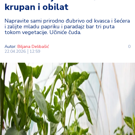
krupan i obilat
t
i
Napravite sami prirodno đubrivo od kvasca i šećera
i zalijte mladu papriku i paradajz bar tri puta
M
tokom vegetacije. Učiniće čuda.
oj
h
o
Autor:
Biljana Delibašić
0
22.04.2026.
12:59
bi
M
oj
a
p
e
n
zij
a
K