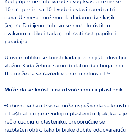
Kod pripreme đubriva od suvog kvasca, uzme se
10 gr i prelije sa 10 l vode i ostavi naredna tri
dana. U smesu možemo da dodamo dve kašike
šećera. Dobijeno đubrivo se može koristiti u
ovakvom obliku i tada će ubrzati rast paprike i
paradajza.
U ovom obliku se koristi kada je zemljište dovoljno
vlažno. Kada želimo samo dodatno da obogatimo
tlo, može da se razredi vodom u odnosu 1:5.
Može da se koristi i na otvorenom i u plastenik
Đubrivo na bazi kvasca može uspešno da se koristi i
u bašti ali i u proizvodnji u plasteniku. Ipak, kada je
reč o uzgoju u plasteniku, preporučuje se
razblažen oblik, kako bi biljke dobile odgovarajuću