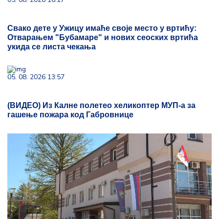
Свако дете у Ужицу имаће своје место у вртићу:
Отварањем "Бубамаре" и нових сеоских вртића
укида се листа чекања
05. 08. 2026 13:57
(ВИДЕО) Из Калне полетео хеликоптер МУП-а за
гашење пожара код Габровнице