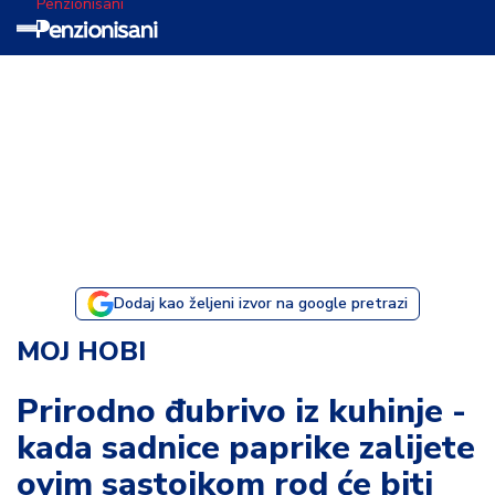
Penzionisani
T
e
m
a
d
a
n
a
Dodaj kao željeni izvor na google pretrazi
I
MOJ HOBI
s
p
Prirodno đubrivo iz kuhinje -
o
kada sadnice paprike zalijete
v
e
ovim sastojkom rod će biti
s