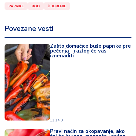
PAPRIKE
ROD
ĐUBRENJE
Povezane vesti
Zašto domaćice buše paprike pre
pečenja - razlog će vas
iznenaditi
11:14
|
0
Pravi način za okopavanje, ako