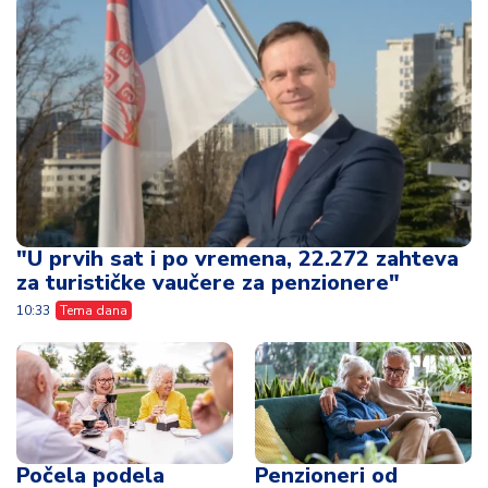
"U prvih sat i po vremena, 22.272 zahteva
za turističke vaučere za penzionere"
10:33
Tema dana
Počela podela
Penzioneri od