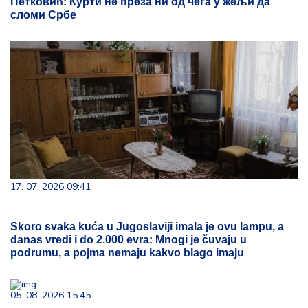
Петковић: Курти не преза ни од чега у жељи да
сломи Србе
17. 07. 2026 09:41
Skoro svaka kuća u Jugoslaviji imala je ovu lampu, a
danas vredi i do 2.000 evra: Mnogi je čuvaju u
podrumu, a pojma nemaju kakvo blago imaju
05. 08. 2026 15:45