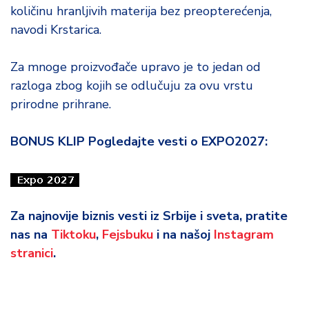
količinu hranljivih materija bez preopterećenja,
navodi Krstarica.
Za mnoge proizvođače upravo je to jedan od
razloga zbog kojih se odlučuju za ovu vrstu
prirodne prihrane.
BONUS KLIP Pogledajte vesti o EXPO2027:
Za najnovije biznis vesti iz Srbije i sveta, pratite
nas na
Tiktoku
,
Fejsbuku
i na našoj
Instagram
stranici
.