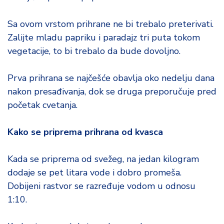
Sa ovom vrstom prihrane ne bi trebalo preterivati.
Zalijte mladu papriku i paradajz tri puta tokom
vegetacije, to bi trebalo da bude dovoljno.
Prva prihrana se najčešće obavlja oko nedelju dana
nakon presađivanja, dok se druga preporučuje pred
početak cvetanja.
Kako se priprema prihrana od kvasca
Kada se priprema od svežeg, na jedan kilogram
dodaje se pet litara vode i dobro promeša.
Dobijeni rastvor se razređuje vodom u odnosu
1:10.