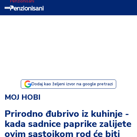
Penzionisani
T
e
m
a
d
a
n
a
Dodaj kao željeni izvor na google pretrazi
I
MOJ HOBI
s
p
Prirodno đubrivo iz kuhinje -
o
kada sadnice paprike zalijete
v
e
ovim sastojkom rod će biti
s