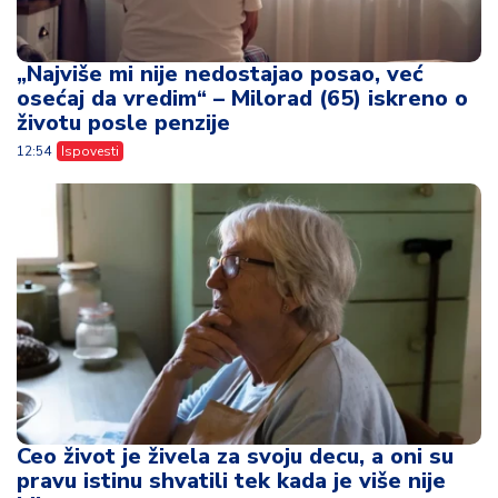
„Najviše mi nije nedostajao posao, već
osećaj da vredim“ – Milorad (65) iskreno o
životu posle penzije
12:54
Ispovesti
Ceo život je živela za svoju decu, a oni su
pravu istinu shvatili tek kada je više nije