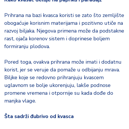
Prihrana na bazi kvasca koristi se zato što zemljište
obogaćuje korisnim materijama i pozitivno utiče na
razvoj biljaka. Njegova primena može da podstakne
rast, ojača korenov sistem i doprinese boljem
formiranju plodova.
Pored toga, ovakva prihrana može imati i dodatnu
korist, jer se veruje da pomaže u odbijanju mrava.
Biljke koje se redovno prihranjuju kvascem
uglavnom se bolje ukorenjuju, lakše podnose
promene vremena i otpornije su kada dođe do
manjka vlage.
Šta sadrži đubrivo od kvasca