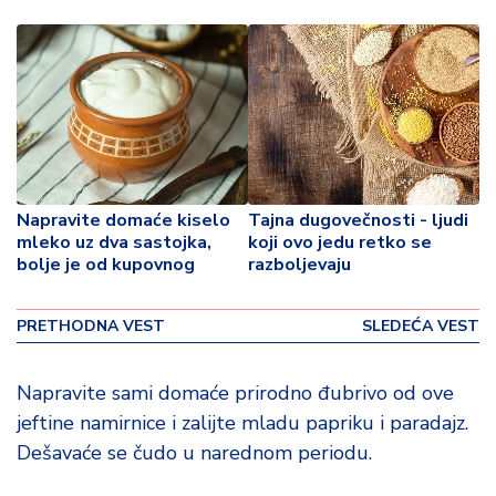
o
v
i
n
a
Z
d
r
Napravite domaće kiselo
Tajna dugovečnosti - ljudi
a
mleko uz dva sastojka,
koji ovo jedu retko se
v
bolje je od kupovnog
razboljevaju
lj
e
PRETHODNA VEST
SLEDEĆA VEST
R
a
Napravite sami domaće prirodno đubrivo od ove
z
jeftine namirnice i zalijte mladu papriku i paradajz.
o
Dešavaće se čudo u narednom periodu.
n
o