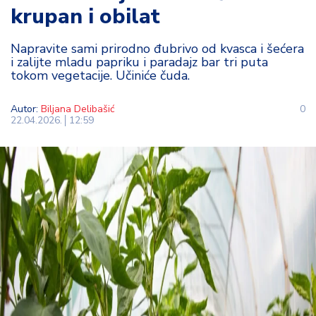
krupan i obilat
t
i
Napravite sami prirodno đubrivo od kvasca i šećera
i zalijte mladu papriku i paradajz bar tri puta
M
tokom vegetacije. Učiniće čuda.
oj
h
o
Autor:
Biljana Delibašić
0
22.04.2026.
12:59
bi
M
oj
a
p
e
n
zij
a
K