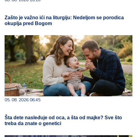
Zašto je važno ići na liturgiju: Nedeljom se porodica
okuplja pred Bogom
05. 08. 2026 06:45
Šta dete nasleđuje od oca, a šta od majke? Sve što
treba da znate o genetici