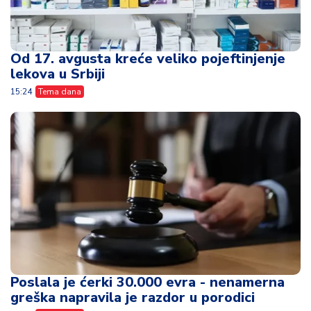
Od 17. avgusta kreće veliko pojeftinjenje
lekova u Srbiji
15:24
Tema dana
Poslala je ćerki 30.000 evra - nenamerna
greška napravila je razdor u porodici