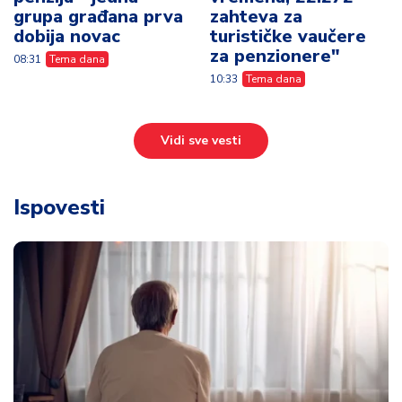
grupa građana prva
zahteva za
dobija novac
turističke vaučere
za penzionere"
08:31
Tema dana
10:33
Tema dana
Vidi sve vesti
Ispovesti