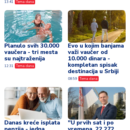
13:41
Tema dana
Planulo svih 30.000
Evo u kojim banjama
vaučera - tri mesta
važi vaučer od
su najtraženija
10.000 dinara -
kompletan spisak
12:31
Tema dana
destinacija u Srbiji
08:59
Tema dana
Danas kreće isplata
"U prvih sat i po
penzija - jedna
vremena, 22.272