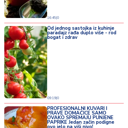
16:45
|
0
Od jednog sastojka iz kuhinje
paradajz rađa duplo više - rod
bogat i zdrav
09:19
|
0
PROFESIONALNI KUVARI I
PRAVE DOMAĆICE SAMO
OVAKO SPREMAJU PUNJENE
PAPRIKE Jedan začin podigne
ovo jelo na viši nivo!