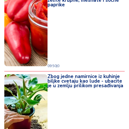
želite krupne, mesnate i sočne
paprike
09:50
|
0
Zbog jedne namirnice iz kuhinje
biljke cvetaju kao lude - ubacite
je u zemlju prilikom presađivanja