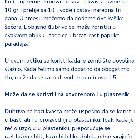
Kod pripreme đubriva od suvog kvasca, uzme se
10 gr i prelije sa 10 l vode i ostavi naredna tri
dana. U smesu možemo da dodamo dve kašike
šećera. Dobijeno đubrivo se može koristiti u
ovakvom obliku i tada će ubrzati rast paprike i
paradajza.
U ovom obliku se koristi kada je zemljište dovoljno
vlažno. Kada želimo samo dodatno da obogatimo
tlo, može da se razredi vodom u odnosu 1:5.
Može da se koristi i na otvorenom i u plastenik
Đubrivo na bazi kvasca može uspešno da se koristi i
u bašti ali i u proizvodnji u plasteniku. Ipak, kada je
reč o uzgoju u plasteniku, preporučuje se
razblažen oblik, kako bi biljke dobile odgovarajuću