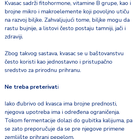
Kvasac sadrži fitohormone, vitamine B grupe, kao i
brojne mikro i makroelemente koji povoljno utiču
na razvoj biljke. Zahvaljujući tome, biljke mogu da
rastu bujnije, a listovi često postaju tamniji, jači i
zdraviji.
Zbog takvog sastava, kvasac se u baštovanstvu
često koristi kao jednostavno i pristupačno
sredstvo za prirodnu prihranu.
Ne treba preterivat
i
Iako đubrivo od kvasca ima brojne prednosti,
njegova upotreba ima i određena ograničenja.
Tokom fermentacije dolazi do gubitka kalijuma, pa
se zato preporučuje da se pre njegove primene
zemljište prihrani pepelom.