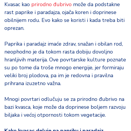
d
Kvasac kao
prirodno đubrivo
može da podstakne
a
rast paprike i paradajza, ojača koren i doprinese
obilnijem rodu. Evo kako se koristi i kada treba biti
oprezan.
Paprika i paradajz imaće zdrav, snažan i obilan rod,
neophodno je da tokom rasta dobiju dovoljno
hranljivih materija. Ove povrtarske kulture poznate
su po tome da troše mnogo energije, jer formiraju
veliki broj plodova, pa im je redovna i pravilna
prihrana izuzetno važna.
Mnogi povrtari odlučuju se za prirodno đubrivo na
bazi kvasca, koje može da doprinese boljem razvoju
biljaka i većoj otpornosti tokom vegetacije.
Kako kvasac deluje na papriku i paradajz