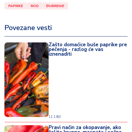
PAPRIKE
ROD
ĐUBRENJE
Povezane vesti
Zašto domaćice buše paprike pre
pečenja - razlog će vas
iznenaditi
11:14
|
0
Pravi način za okopavanje, ako